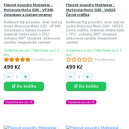
Flipové pouzdro Mobiwear -
Flipové pouzdro Mobiwear -
Motorola Moto G30 - VP34S
Motorola Moto G30 - VA51S
Zelenkavý a zlatavý mramor
Černá srdíčka
Knížkové flip pouzdro, obal, kryt na
Knížkové flip pouzdro, obal, kryt na
mobil Motorola Moto G30 - VP34S
mobil Motorola Moto G30 - VA51S
Zelenkavý a zlatavý mramor,
Černá srdíčka, materiál Umělá kůže
materiál Umělá kůže + TPU -
+ TPU - ochrana 360°, stojánek,
ochrana 360°, stojánek, silikonová
silikonová vanička, magnetické
vanička, magnetické zavírání
zavírání
Vyrobíme pro vás | Odesíláme za 2-3
Vyrobíme pro vás | Odesíláme za 2-3
dny
dny
1 hodnocení
0 hodnocení
499 Kč
499 Kč
🛒 Do košíku
🛒 Do košíku
Vyrobíme pro vás 🎨
Vyrobíme pro vás 🎨