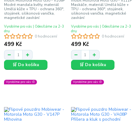
mobil Motorola Moto G30 - V108P
mobil Motorola Moto G30 - V111P
Modré mandala květy, materiál
Maskáče, materiál Umělá kůže +
Umělá kůže + TPU - ochrana 360°,
TPU - ochrana 360°, stojánek,
stojánek, silikonová vanička,
silikonová vanička, magnetické
magnetické zavírání
zavírání
Vyrobíme pro vás | Odesíláme za 2-3
Vyrobíme pro vás | Odesíláme za 2-3
dny
dny
0 hodnocení
0 hodnocení
499 Kč
499 Kč
🛒 Do košíku
🛒 Do košíku
Vyrobíme pro vás 🎨
Vyrobíme pro vás 🎨