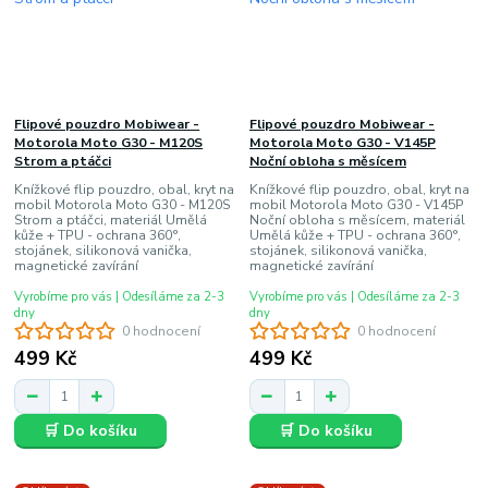
Flipové pouzdro Mobiwear -
Flipové pouzdro Mobiwear -
Motorola Moto G30 - M120S
Motorola Moto G30 - V145P
Strom a ptáčci
Noční obloha s měsícem
Knížkové flip pouzdro, obal, kryt na
Knížkové flip pouzdro, obal, kryt na
mobil Motorola Moto G30 - M120S
mobil Motorola Moto G30 - V145P
Strom a ptáčci, materiál Umělá
Noční obloha s měsícem, materiál
kůže + TPU - ochrana 360°,
Umělá kůže + TPU - ochrana 360°,
stojánek, silikonová vanička,
stojánek, silikonová vanička,
magnetické zavírání
magnetické zavírání
Vyrobíme pro vás | Odesíláme za 2-3
Vyrobíme pro vás | Odesíláme za 2-3
dny
dny
0 hodnocení
0 hodnocení
499 Kč
499 Kč
🛒 Do košíku
🛒 Do košíku