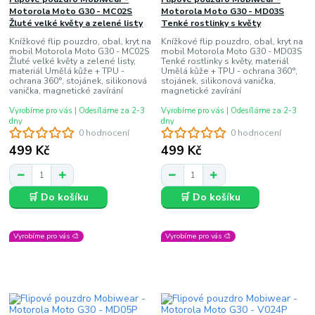
Motorola Moto G30 - MC02S
Motorola Moto G30 - MD03S
Žluté velké květy a zelené listy
Tenké rostlinky s květy
Knížkové flip pouzdro, obal, kryt na
Knížkové flip pouzdro, obal, kryt na
mobil Motorola Moto G30 - MC02S
mobil Motorola Moto G30 - MD03S
Žluté velké květy a zelené listy,
Tenké rostlinky s květy, materiál
materiál Umělá kůže + TPU -
Umělá kůže + TPU - ochrana 360°,
ochrana 360°, stojánek, silikonová
stojánek, silikonová vanička,
vanička, magnetické zavírání
magnetické zavírání
Vyrobíme pro vás | Odesíláme za 2-3
Vyrobíme pro vás | Odesíláme za 2-3
dny
dny
0 hodnocení
0 hodnocení
499 Kč
499 Kč
🛒 Do košíku
🛒 Do košíku
Vyrobíme pro vás 🎨
Vyrobíme pro vás 🎨