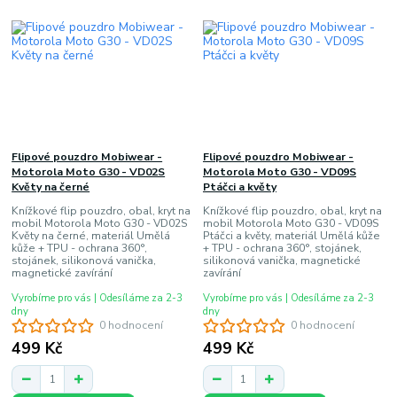
Flipové pouzdro Mobiwear -
Flipové pouzdro Mobiwear -
Motorola Moto G30 - VD02S
Motorola Moto G30 - VD09S
Květy na černé
Ptáčci a květy
Knížkové flip pouzdro, obal, kryt na
Knížkové flip pouzdro, obal, kryt na
mobil Motorola Moto G30 - VD02S
mobil Motorola Moto G30 - VD09S
Květy na černé, materiál Umělá
Ptáčci a květy, materiál Umělá kůže
kůže + TPU - ochrana 360°,
+ TPU - ochrana 360°, stojánek,
stojánek, silikonová vanička,
silikonová vanička, magnetické
magnetické zavírání
zavírání
Vyrobíme pro vás | Odesíláme za 2-3
Vyrobíme pro vás | Odesíláme za 2-3
dny
dny
0 hodnocení
0 hodnocení
499 Kč
499 Kč