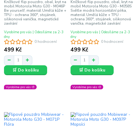
Knížkové flip pouzdro, obal, kryt na
Knížkové flip pouzdro, obal, kryt na
mobil Motorola Moto G30 - M046P
mobil Motorola Moto G30 - M058S
Be yourself, materiál Umělá kůže +
Světle modrá horizontální pírka,
TPU - ochrana 360°, stojánek,
materiál Umělá kůže + TPU -
silikonová vanička, magnetické
ochrana 360°, stojánek, silikonová
zavírání
vanička, magnetické zavírání
Vyrobíme pro vás | Odesíláme za 2-3
Vyrobíme pro vás | Odesíláme za 2-3
dny
dny
0 hodnocení
0 hodnocení
499 Kč
499 Kč
🛒 Do košíku
🛒 Do košíku
Vyrobíme pro vás 🎨
Vyrobíme pro vás 🎨