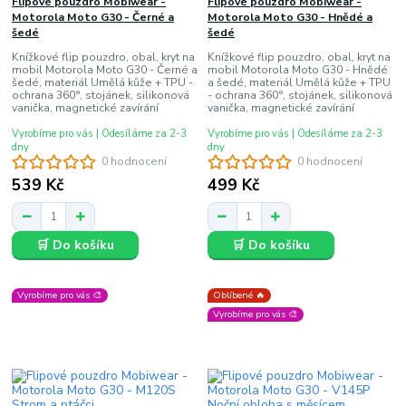
Flipové pouzdro Mobiwear -
Flipové pouzdro Mobiwear -
Motorola Moto G30 - Černé a
Motorola Moto G30 - Hnědé a
šedé
šedé
Knížkové flip pouzdro, obal, kryt na
Knížkové flip pouzdro, obal, kryt na
mobil Motorola Moto G30 - Černé a
mobil Motorola Moto G30 - Hnědé
šedé, materiál Umělá kůže + TPU -
a šedé, materiál Umělá kůže + TPU
ochrana 360°, stojánek, silikonová
- ochrana 360°, stojánek, silikonová
vanička, magnetické zavírání
vanička, magnetické zavírání
Vyrobíme pro vás | Odesíláme za 2-3
Vyrobíme pro vás | Odesíláme za 2-3
dny
dny
0 hodnocení
0 hodnocení
539 Kč
499 Kč
🛒 Do košíku
🛒 Do košíku
Vyrobíme pro vás 🎨
Oblíbené 🔥
Vyrobíme pro vás 🎨