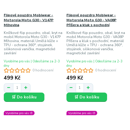
Flipové pouzdro Mobiwear -
Flipové pouzdro Mobiwear -
Motorola Moto G30 - V147P
Motorola Moto G30 - VA08P
Mlhovina
Příšera a kluk s pochodní
Knížkové flip pouzdro, obal, kryt na
Knížkové flip pouzdro, obal, kryt na
mobil Motorola Moto G30 - V147P
mobil Motorola Moto G30 - VA08P
Mlhovina, materiál Umělá kůže +
Příšera a kluk s pochodní, materiál
TPU - ochrana 360°, stojánek,
Umělá kůže + TPU - ochrana 360°,
silikonová vanička, magnetické
stojánek, silikonová vanička,
zavírání
magnetické zavírání
Vyrobíme pro vás | Odesíláme za 2-3
Vyrobíme pro vás | Odesíláme za 2-3
dny
dny
0 hodnocení
0 hodnocení
499 Kč
499 Kč
🛒 Do košíku
🛒 Do košíku
Vyrobíme pro vás 🎨
Vyrobíme pro vás 🎨