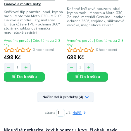
Fialové a modré listy
Kožené knížkové pouzdro, obal,
Knížkové flip pouzdro, obal, kryt na
kryt na mobil Motorola Moto G30,
mobil Motorola Moto G30 - MG10S
Zelené, materiál Genuine Leather,
Fialové a modré listy, materiál
ochrana 360°, stojánek, silikonová
Umělá kůže + TPU - ochrana 360°,
vanička, magnetické zavírání
stojánek, silikonová vanička,
magnetické zavírání
Vyrobíme pro vás | Odesíláme za 2-3
Vyrobíme pro vás | Odesíláme za 2-3
dny
dny
0 hodnocení
0 hodnocení
499 Kč
699 Kč
🛒 Do košíku
🛒 Do košíku
Načíst další produkty (4)
strana
z 2
další
Nic určitě nezkazíte, když k pouzdru, krytu či obalu navíc