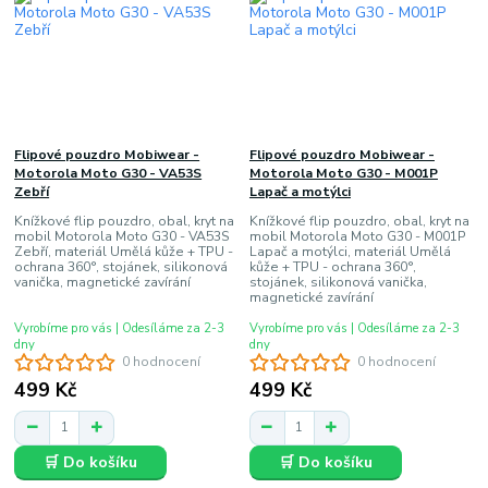
Flipové pouzdro Mobiwear -
Flipové pouzdro Mobiwear -
Motorola Moto G30 - VA53S
Motorola Moto G30 - M001P
Zebří
Lapač a motýlci
Knížkové flip pouzdro, obal, kryt na
Knížkové flip pouzdro, obal, kryt na
mobil Motorola Moto G30 - VA53S
mobil Motorola Moto G30 - M001P
Zebří, materiál Umělá kůže + TPU -
Lapač a motýlci, materiál Umělá
ochrana 360°, stojánek, silikonová
kůže + TPU - ochrana 360°,
vanička, magnetické zavírání
stojánek, silikonová vanička,
magnetické zavírání
Vyrobíme pro vás | Odesíláme za 2-3
Vyrobíme pro vás | Odesíláme za 2-3
dny
dny
0 hodnocení
0 hodnocení
499 Kč
499 Kč
🛒 Do košíku
🛒 Do košíku