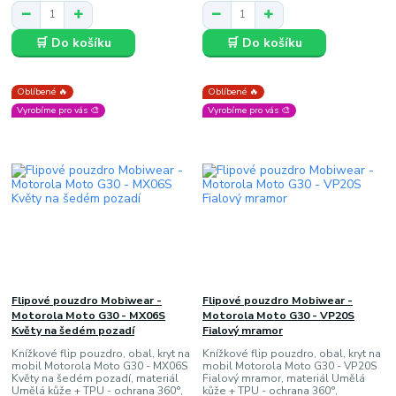
🛒 Do košíku
🛒 Do košíku
Oblíbené 🔥
Oblíbené 🔥
Vyrobíme pro vás 🎨
Vyrobíme pro vás 🎨
Flipové pouzdro Mobiwear -
Flipové pouzdro Mobiwear -
Motorola Moto G30 - MX06S
Motorola Moto G30 - VP20S
Květy na šedém pozadí
Fialový mramor
Knížkové flip pouzdro, obal, kryt na
Knížkové flip pouzdro, obal, kryt na
mobil Motorola Moto G30 - MX06S
mobil Motorola Moto G30 - VP20S
Květy na šedém pozadí, materiál
Fialový mramor, materiál Umělá
Umělá kůže + TPU - ochrana 360°,
kůže + TPU - ochrana 360°,