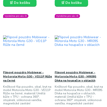
🛒 Do košíku
🛒 Do košíku
Vyrobíme pro vás 🎨
Vyrobíme pro vás 🎨
Flipové pouzdro Mobiwear -
Flipové pouzdro Mobiwear -
Motorola Moto G30 - VD11P Růže
Motorola Moto G30 - MR09S
na černé
Dívka na houpačce v oblacích
Knížkové flip pouzdro, obal, kryt na
Knížkové flip pouzdro, obal, kryt na
mobil Motorola Moto G30 - VD11P
mobil Motorola Moto G30 - MR09S
Růže na černé, materiál Umělá
Dívka na houpačce v oblacích,
kůže + TPU - ochrana 360°,
materiál Umělá kůže + TPU -
stojánek, silikonová vanička,
ochrana 360°, stojánek, silikonová
magnetické zavírání
vanička, magnetické zavírání