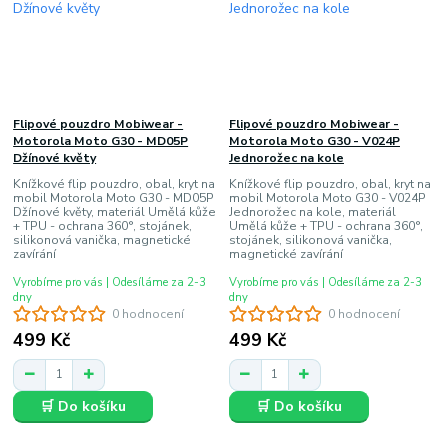
Flipové pouzdro Mobiwear -
Flipové pouzdro Mobiwear -
Motorola Moto G30 - MD05P
Motorola Moto G30 - V024P
Džínové květy
Jednorožec na kole
Knížkové flip pouzdro, obal, kryt na
Knížkové flip pouzdro, obal, kryt na
mobil Motorola Moto G30 - MD05P
mobil Motorola Moto G30 - V024P
Džínové květy, materiál Umělá kůže
Jednorožec na kole, materiál
+ TPU - ochrana 360°, stojánek,
Umělá kůže + TPU - ochrana 360°,
silikonová vanička, magnetické
stojánek, silikonová vanička,
zavírání
magnetické zavírání
Vyrobíme pro vás | Odesíláme za 2-3
Vyrobíme pro vás | Odesíláme za 2-3
dny
dny
0 hodnocení
0 hodnocení
499 Kč
499 Kč
🛒 Do košíku
🛒 Do košíku