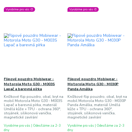
Vyrobíme pro vás 🎨
Vyrobíme pro vás 🎨
Flipové pouzdro Mobiwear -
Flipové pouzdro Mobiwear -
Motorola Moto G30 - M003S
Motorola Moto G30 - M030P
Lapač a barevná pírka
Panda Amálka
Knížkové flip pouzdro, obal, kryt na
Knížkové flip pouzdro, obal, kryt na
mobil Motorola Moto G30 - M003S
mobil Motorola Moto G30 - M030P
Lapač a barevná pírka, materiál
Panda Amálka, materiál Umělá
Umělá kůže + TPU - ochrana 360°,
kůže + TPU - ochrana 360°,
stojánek, silikonová vanička,
stojánek, silikonová vanička,
magnetické zavírání
magnetické zavírání
Vyrobíme pro vás | Odesíláme za 2-3
Vyrobíme pro vás | Odesíláme za 2-3
dny
dny