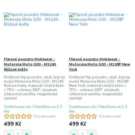
Flipové pouzdro Mobiwear -
Flipové pouzdro Mobiwear -
Motorola Moto G30 - M124S
Motorola Moto G30 - M138P New
Růžové květy
York
Knížkové flip pouzdro, obal, kryt na
Knížkové flip pouzdro, obal, kryt na
mobil Motorola Moto G30 - M124S
mobil Motorola Moto G30 - M138P
Růžové květy, materiál Umělá kůže
New York, materiál Umělá kůže +
+ TPU - ochrana 360°, stojánek,
TPU - ochrana 360°, stojánek,
silikonová vanička, magnetické
silikonová vanička, magnetické
zavírání
zavírání
Vyrobíme pro vás | Odesíláme za 2-3
Vyrobíme pro vás | Odesíláme za 2-3
dny
dny
0 hodnocení
0 hodnocení
499 Kč
499 Kč