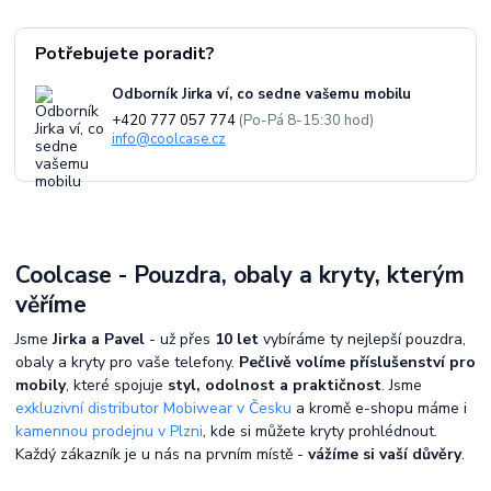
Potřebujete poradit?
Odborník Jirka ví, co sedne vašemu mobilu
+420 777 057 774
(Po-Pá 8-15:30 hod)
info@coolcase.cz
Coolcase - Pouzdra, obaly a kryty, kterým
věříme
Jsme
Jirka a Pavel
- už přes
10 let
vybíráme ty nejlepší pouzdra,
obaly a kryty pro vaše telefony.
Pečlivě volíme příslušenství pro
mobily
, které spojuje
styl, odolnost a praktičnost
. Jsme
exkluzivní distributor Mobiwear v Česku
a kromě e-shopu máme i
kamennou prodejnu v Plzni
, kde si můžete kryty prohlédnout.
Každý zákazník je u nás na prvním místě -
vážíme si vaší důvěry
.