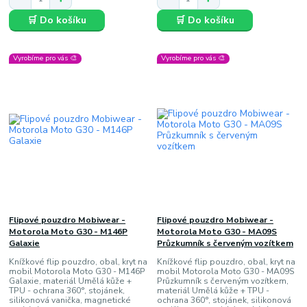
🛒 Do košíku
🛒 Do košíku
Vyrobíme pro vás 🎨
Vyrobíme pro vás 🎨
Flipové pouzdro Mobiwear -
Flipové pouzdro Mobiwear -
Motorola Moto G30 - M146P
Motorola Moto G30 - MA09S
Galaxie
Průzkumník s červeným vozítkem
Knížkové flip pouzdro, obal, kryt na
Knížkové flip pouzdro, obal, kryt na
mobil Motorola Moto G30 - M146P
mobil Motorola Moto G30 - MA09S
Galaxie, materiál Umělá kůže +
Průzkumník s červeným vozítkem,
TPU - ochrana 360°, stojánek,
materiál Umělá kůže + TPU -
silikonová vanička, magnetické
ochrana 360°, stojánek, silikonová