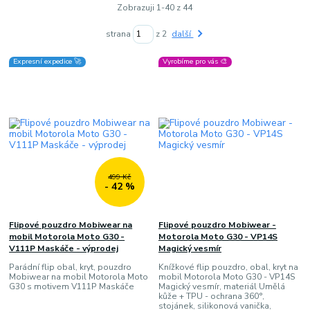
Zobrazuji 1-40 z 44
strana
z 2
další
Expresní expedice 🚀
Vyrobíme pro vás 🎨
499 Kč
- 42 %
Flipové pouzdro Mobiwear na
Flipové pouzdro Mobiwear -
mobil Motorola Moto G30 -
Motorola Moto G30 - VP14S
V111P Maskáče - výprodej
Magický vesmír
Parádní flip obal, kryt, pouzdro
Knížkové flip pouzdro, obal, kryt na
Mobiwear na mobil Motorola Moto
mobil Motorola Moto G30 - VP14S
G30 s motivem V111P Maskáče
Magický vesmír, materiál Umělá
kůže + TPU - ochrana 360°,
stojánek, silikonová vanička,