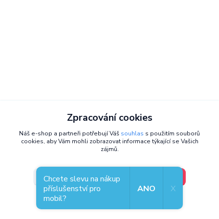
Zpracování cookies
Náš e-shop a partneři potřebují Váš
souhlas
s použitím souborů
cookies, aby Vám mohli zobrazovat informace týkající se Vašich
zájmů.
V pořádku, jdu si vybrat
Nastavení
Chcete slevu na nákup
příslušenství pro
ANO
X
mobil?
Zastavte se osobně,
těšíme se na
Souhlas můžete odmítnout
zde
.
vás