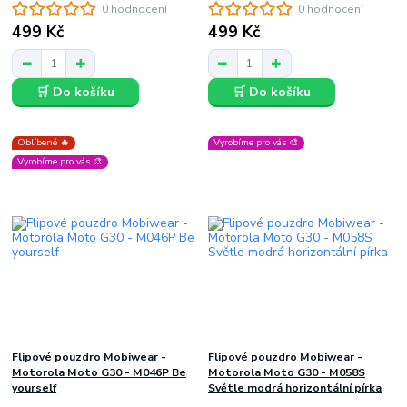
0 hodnocení
0 hodnocení
499 Kč
499 Kč
🛒 Do košíku
🛒 Do košíku
Oblíbené 🔥
Vyrobíme pro vás 🎨
Vyrobíme pro vás 🎨
Flipové pouzdro Mobiwear -
Flipové pouzdro Mobiwear -
Motorola Moto G30 - M046P Be
Motorola Moto G30 - M058S
yourself
Světle modrá horizontální pírka