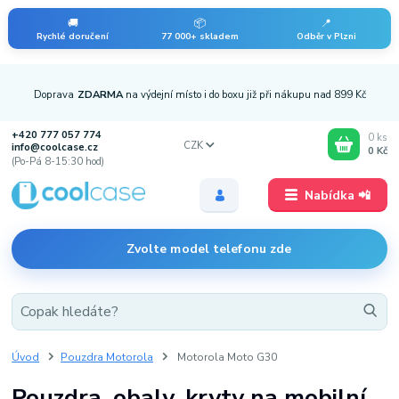
🚚
📦
📍
Rychlé doručení
77 000+ skladem
Odběr v Plzni
Doprava
ZDARMA
na výdejní místo i do boxu již při nákupu nad 899 Kč
+420 777 057 774
0
ks
CZK
info@coolcase.cz
0 Kč
(Po-Pá 8-15:30 hod)
Nabídka 📲
Zvolte model telefonu zde
Úvod
Pouzdra Motorola
Motorola Moto G30
Pouzdra, obaly, kryty na mobilní