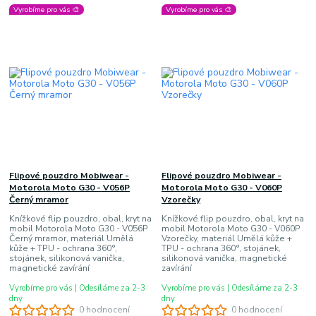
Vyrobíme pro vás 🎨
Vyrobíme pro vás 🎨
Flipové pouzdro Mobiwear -
Flipové pouzdro Mobiwear -
Motorola Moto G30 - V056P
Motorola Moto G30 - V060P
Černý mramor
Vzorečky
Knížkové flip pouzdro, obal, kryt na
Knížkové flip pouzdro, obal, kryt na
mobil Motorola Moto G30 - V056P
mobil Motorola Moto G30 - V060P
Černý mramor, materiál Umělá
Vzorečky, materiál Umělá kůže +
kůže + TPU - ochrana 360°,
TPU - ochrana 360°, stojánek,
stojánek, silikonová vanička,
silikonová vanička, magnetické
magnetické zavírání
zavírání
Vyrobíme pro vás | Odesíláme za 2-3
Vyrobíme pro vás | Odesíláme za 2-3
dny
dny
0 hodnocení
0 hodnocení