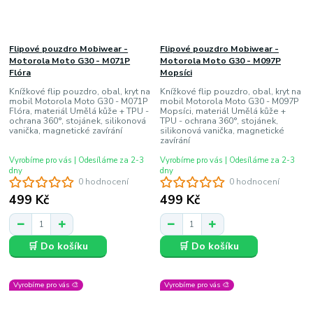
Flipové pouzdro Mobiwear -
Flipové pouzdro Mobiwear -
Motorola Moto G30 - M071P
Motorola Moto G30 - M097P
Flóra
Mopsíci
Knížkové flip pouzdro, obal, kryt na
Knížkové flip pouzdro, obal, kryt na
mobil Motorola Moto G30 - M071P
mobil Motorola Moto G30 - M097P
Flóra, materiál Umělá kůže + TPU -
Mopsíci, materiál Umělá kůže +
ochrana 360°, stojánek, silikonová
TPU - ochrana 360°, stojánek,
vanička, magnetické zavírání
silikonová vanička, magnetické
zavírání
Vyrobíme pro vás | Odesíláme za 2-3
Vyrobíme pro vás | Odesíláme za 2-3
dny
dny
0 hodnocení
0 hodnocení
499 Kč
499 Kč
🛒 Do košíku
🛒 Do košíku
Vyrobíme pro vás 🎨
Vyrobíme pro vás 🎨