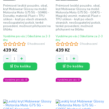
Prémiové lesklé pouzdro, obal,
Prémiové lesklé pouzdro, obal,
kryt Mobiwear Glossy na mobil
kryt Mobiwear Glossy na mobil
Motorola Moto G75 5G - G046G -
Motorola Moto G75 5G - G047G -
Donutky, materiál Plast + TPU
Magický vesmír, materiál Plast +
silikon - krytí po všech stranách,
TPU silikon - krytí po všech
neošoupatelný potisk, tenké
stranách, neošoupatelný potisk,
provedení, možnost přichycení na
tenké provedení, možnost
šňůrku
přichycení na šňůrku
Vyrobíme pro vás | Odesíláme za 2-3
Vyrobíme pro vás | Odesíláme za 2-3
dny
dny
0 hodnocení
0 hodnocení
439 Kč
439 Kč
🛒 Do košíku
🛒 Do košíku
Vyrobíme pro vás 🎨
Vyrobíme pro vás 🎨