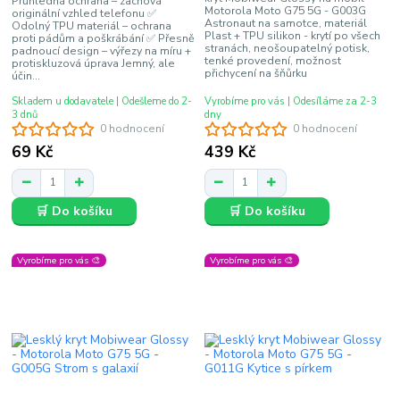
Průhledná ochrana – zachová
Motorola Moto G75 5G - G003G
originální vzhled telefonu ✅
Astronaut na samotce, materiál
Odolný TPU materiál – ochrana
Plast + TPU silikon - krytí po všech
proti pádům a poškrábání ✅ Přesně
stranách, neošoupatelný potisk,
padnoucí design – výřezy na míru +
tenké provedení, možnost
protiskluzová úprava Jemný, ale
přichycení na šňůrku
účin...
Skladem u dodavatele | Odešleme do 2-
Vyrobíme pro vás | Odesíláme za 2-3
3 dnů
dny
0 hodnocení
0 hodnocení
69 Kč
439 Kč
🛒 Do košíku
🛒 Do košíku
Vyrobíme pro vás 🎨
Vyrobíme pro vás 🎨