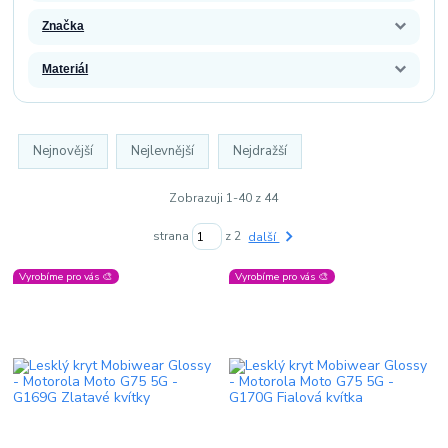
Značka
Materiál
Nejnovější
Nejlevnější
Nejdražší
Zobrazuji 1-40 z 44
strana
z 2
další
Vyrobíme pro vás 🎨
Vyrobíme pro vás 🎨