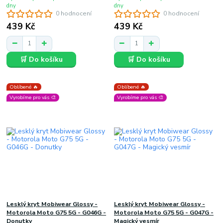
dny
dny
0 hodnocení
0 hodnocení
439 Kč
439 Kč
🛒 Do košíku
🛒 Do košíku
Oblíbené 🔥
Oblíbené 🔥
Vyrobíme pro vás 🎨
Vyrobíme pro vás 🎨
Lesklý kryt Mobiwear Glossy -
Lesklý kryt Mobiwear Glossy -
Motorola Moto G75 5G - G046G -
Motorola Moto G75 5G - G047G -
Donutky
Magický vesmír