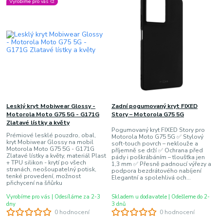
Vyrobíme pro vás 🎨
Lesklý kryt Mobiwear Glossy -
Zadní pogumovaný kryt FIXED
Motorola Moto G75 5G - G171G
Story – Motorola G75 5G
Zlatavé lístky a květy
Pogumovaný kryt FIXED Story pro
Prémiové lesklé pouzdro, obal,
Motorola Moto G75 5G ✅ Stylový
kryt Mobiwear Glossy na mobil
soft-touch povrch – neklouže a
Motorola Moto G75 5G - G171G
příjemně se drží ✅ Ochrana před
Zlatavé lístky a květy, materiál Plast
pády i poškrábáním – tloušťka jen
+ TPU silikon - krytí po všech
1,3 mm ✅ Přesně padnoucí výřezy a
stranách, neošoupatelný potisk,
podpora bezdrátového nabíjení
tenké provedení, možnost
Elegantní a spolehlivá och...
přichycení na šňůrku
Vyrobíme pro vás | Odesíláme za 2-3
Skladem u dodavatele | Odešleme do 2-
dny
3 dnů
0 hodnocení
0 hodnocení