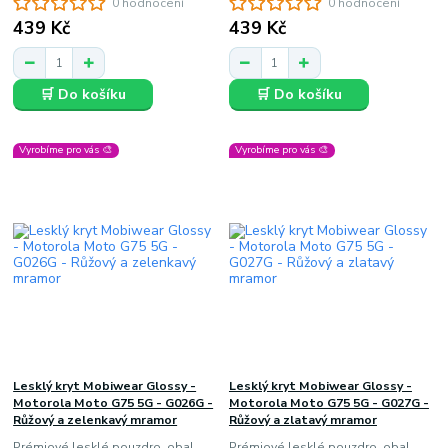
0 hodnocení
0 hodnocení
439 Kč
439 Kč
🛒 Do košíku
🛒 Do košíku
Vyrobíme pro vás 🎨
Vyrobíme pro vás 🎨
Lesklý kryt Mobiwear Glossy -
Lesklý kryt Mobiwear Glossy -
Motorola Moto G75 5G - G026G -
Motorola Moto G75 5G - G027G -
Růžový a zelenkavý mramor
Růžový a zlatavý mramor
Prémiové lesklé pouzdro, obal,
Prémiové lesklé pouzdro, obal,