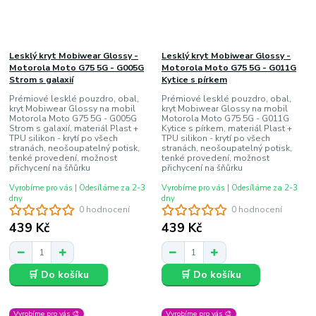
Lesklý kryt Mobiwear Glossy -
Lesklý kryt Mobiwear Glossy -
Motorola Moto G75 5G - G005G
Motorola Moto G75 5G - G011G
Strom s galaxií
Kytice s pírkem
Prémiové lesklé pouzdro, obal,
Prémiové lesklé pouzdro, obal,
kryt Mobiwear Glossy na mobil
kryt Mobiwear Glossy na mobil
Motorola Moto G75 5G - G005G
Motorola Moto G75 5G - G011G
Strom s galaxií, materiál Plast +
Kytice s pírkem, materiál Plast +
TPU silikon - krytí po všech
TPU silikon - krytí po všech
stranách, neošoupatelný potisk,
stranách, neošoupatelný potisk,
tenké provedení, možnost
tenké provedení, možnost
přichycení na šňůrku
přichycení na šňůrku
Vyrobíme pro vás | Odesíláme za 2-3
Vyrobíme pro vás | Odesíláme za 2-3
dny
dny
0 hodnocení
0 hodnocení
439 Kč
439 Kč
🛒 Do košíku
🛒 Do košíku
Vyrobíme pro vás 🎨
Vyrobíme pro vás 🎨