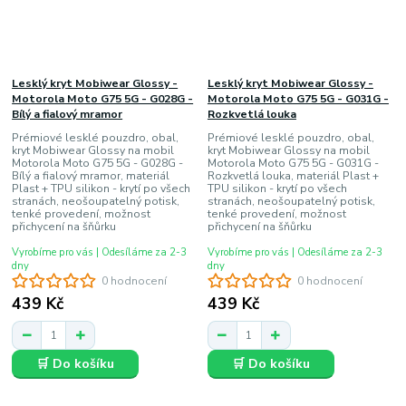
Lesklý kryt Mobiwear Glossy -
Lesklý kryt Mobiwear Glossy -
Motorola Moto G75 5G - G028G -
Motorola Moto G75 5G - G031G -
Bílý a fialový mramor
Rozkvetlá louka
Prémiové lesklé pouzdro, obal,
Prémiové lesklé pouzdro, obal,
kryt Mobiwear Glossy na mobil
kryt Mobiwear Glossy na mobil
Motorola Moto G75 5G - G028G -
Motorola Moto G75 5G - G031G -
Bílý a fialový mramor, materiál
Rozkvetlá louka, materiál Plast +
Plast + TPU silikon - krytí po všech
TPU silikon - krytí po všech
stranách, neošoupatelný potisk,
stranách, neošoupatelný potisk,
tenké provedení, možnost
tenké provedení, možnost
přichycení na šňůrku
přichycení na šňůrku
Vyrobíme pro vás | Odesíláme za 2-3
Vyrobíme pro vás | Odesíláme za 2-3
dny
dny
0 hodnocení
0 hodnocení
439 Kč
439 Kč
🛒 Do košíku
🛒 Do košíku