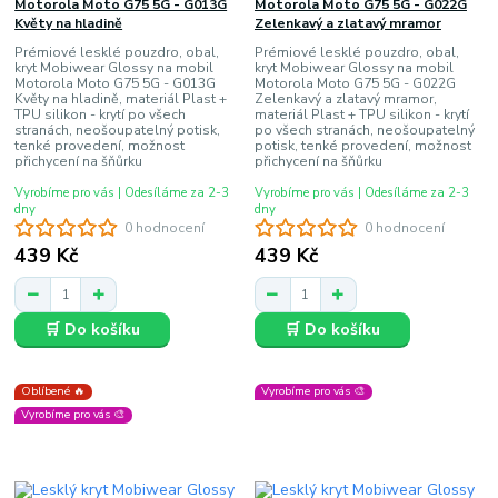
Motorola Moto G75 5G - G013G
Motorola Moto G75 5G - G022G
Květy na hladině
Zelenkavý a zlatavý mramor
Prémiové lesklé pouzdro, obal,
Prémiové lesklé pouzdro, obal,
kryt Mobiwear Glossy na mobil
kryt Mobiwear Glossy na mobil
Motorola Moto G75 5G - G013G
Motorola Moto G75 5G - G022G
Květy na hladině, materiál Plast +
Zelenkavý a zlatavý mramor,
TPU silikon - krytí po všech
materiál Plast + TPU silikon - krytí
stranách, neošoupatelný potisk,
po všech stranách, neošoupatelný
tenké provedení, možnost
potisk, tenké provedení, možnost
přichycení na šňůrku
přichycení na šňůrku
Vyrobíme pro vás | Odesíláme za 2-3
Vyrobíme pro vás | Odesíláme za 2-3
dny
dny
0 hodnocení
0 hodnocení
439 Kč
439 Kč
🛒 Do košíku
🛒 Do košíku
Oblíbené 🔥
Vyrobíme pro vás 🎨
Vyrobíme pro vás 🎨