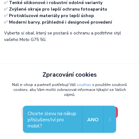
✅
Tenké silikonové i robustní odolné varianty
✅
Zvýšené okraje pro lepší ochranu fotoaparátu
✅
Protiskluzové materiály pro lepší úchop
✅
Moderní barvy, průhledné i designové provedení
Vyberte si obal, který se postará o ochranu a podtrhne styl
vašeho Moto G75 5G.
Zpracování cookies
Potřebujete poradit?
Náš e-shop a partneři potřebují Váš
souhlas
s použitím souborů
Odborník Jirka ví, co sedne vašemu mobilu
cookies, aby Vám mohli zobrazovat informace týkající se Vašich
+420 777 057 774
(Po-Pá 8-15:30 hod)
zájmů.
info@coolcase.cz
V pořádku, jdu si vybrat
Nastavení
Chcete slevu na nákup
příslušenství pro
ANO
X
mobil?
Souhlas můžete odmítnout
zde
.
Coolcase - Pouzdra, obaly a kryty, kterým