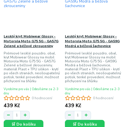
Lesklý kryt Mobiwear Glossy -
Lesklý kryt Mobiwear Glossy -
Motorola Moto G75 5G - GA57G
Motorola Moto G75 5G - GA59G
Zelené a béžové zkrouceniny
Modrá a béžová šachovnice
Prémiové lesklé pouzdro, obal,
Prémiové lesklé pouzdro, obal,
kryt Mobiwear Glossy na mobil
kryt Mobiwear Glossy na mobil
Motorola Moto G75 5G - GA57G
Motorola Moto G75 5G - GA59G
Zelené a béžové zkrouceniny,
Modrá a béžová šachovnice,
materiál Plast + TPU silikon - krytí
materiál Plast + TPU silikon - krytí
po všech stranách, neošoupatelný
po všech stranách, neošoupatelný
potisk, tenké provedení, možnost
potisk, tenké provedení, možnost
přichycení na šňůrku
přichycení na šňůrku
Vyrobíme pro vás | Odesíláme za 2-3
Vyrobíme pro vás | Odesíláme za 2-3
dny
dny
0 hodnocení
0 hodnocení
439 Kč
439 Kč
🛒 Do košíku
🛒 Do košíku