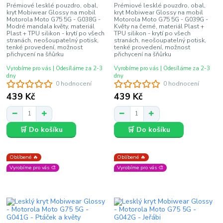
Prémiové lesklé pouzdro, obal,
Prémiové lesklé pouzdro, obal,
kryt Mobiwear Glossy na mobil
kryt Mobiwear Glossy na mobil
Motorola Moto G75 5G - G038G -
Motorola Moto G75 5G - G039G -
Modré mandala květy, materiál
Květy na černé, materiál Plast +
Plast + TPU silikon - krytí po všech
TPU silikon - krytí po všech
stranách, neošoupatelný potisk,
stranách, neošoupatelný potisk,
tenké provedení, možnost
tenké provedení, možnost
přichycení na šňůrku
přichycení na šňůrku
Vyrobíme pro vás | Odesíláme za 2-3
Vyrobíme pro vás | Odesíláme za 2-3
dny
dny
0 hodnocení
0 hodnocení
439 Kč
439 Kč
🛒 Do košíku
🛒 Do košíku
Oblíbené 🔥
Oblíbené 🔥
Vyrobíme pro vás 🎨
Vyrobíme pro vás 🎨