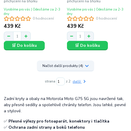
přichycení na šňůrku
přichycení na šňůrku
Vyrobíme pro vás | Odesíláme za 2-3
Vyrobíme pro vás | Odesíláme za 2-3
dny
dny
0 hodnocení
0 hodnocení
439 Kč
439 Kč
🛒 Do košíku
🛒 Do košíku
Načíst další produkty (4)
strana
z 2
další
Zadní kryty a obaly na Motorola Moto G75 5G jsou navržené tak,
aby přesně seděly a spolehlivě chránily telefon. Jsou lehké, pevné
a stylové.
✅
Přesné výřezy pro fotoaparát, konektory i tlačítka
✅
Ochrana zadní strany a boků telefonu