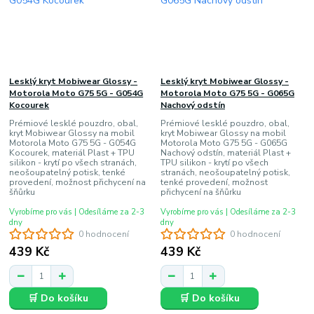
Lesklý kryt Mobiwear Glossy -
Lesklý kryt Mobiwear Glossy -
Motorola Moto G75 5G - G054G
Motorola Moto G75 5G - G065G
Kocourek
Nachový odstín
Prémiové lesklé pouzdro, obal,
Prémiové lesklé pouzdro, obal,
kryt Mobiwear Glossy na mobil
kryt Mobiwear Glossy na mobil
Motorola Moto G75 5G - G054G
Motorola Moto G75 5G - G065G
Kocourek, materiál Plast + TPU
Nachový odstín, materiál Plast +
silikon - krytí po všech stranách,
TPU silikon - krytí po všech
neošoupatelný potisk, tenké
stranách, neošoupatelný potisk,
provedení, možnost přichycení na
tenké provedení, možnost
šňůrku
přichycení na šňůrku
Vyrobíme pro vás | Odesíláme za 2-3
Vyrobíme pro vás | Odesíláme za 2-3
dny
dny
0 hodnocení
0 hodnocení
439 Kč
439 Kč
🛒 Do košíku
🛒 Do košíku