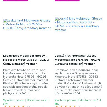
Lesklý kryt Mobiwear Glossy -
Lesklý kryt Mobiwear Glossy -
Motorola Moto G75 5G - G021G
Motorola Moto G75 5G - G024G -
Černý a zlatavý mramor
Zlatavý a zelenkavý mramor
Prémiové lesklé pouzdro, obal,
Prémiové lesklé pouzdro, obal,
kryt Mobiwear Glossy na mobil
kryt Mobiwear Glossy na mobil
Motorola Moto G75 5G - G021G
Motorola Moto G75 5G - G024G -
Černý a zlatavý mramor, materiál
Zlatavý a zelenkavý mramor,
Plast + TPU silikon - krytí po všech
materiál Plast + TPU silikon - krytí
stranách, neošoupatelný potisk,
po všech stranách, neošoupatelný
tenké provedení, možnost
potisk, tenké provedení, možnost
přichycení na šňůrku
přichycení na šňůrku
Vyrobíme pro vás | Odesíláme za 2-3
Vyrobíme pro vás | Odesíláme za 2-3
dny
dny