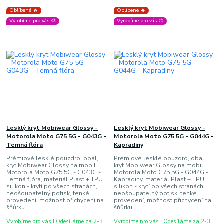
Oblíbené 🔥
Oblíbené 🔥
Vyrobíme pro vás 🎨
Vyrobíme pro vás 🎨
Lesklý kryt Mobiwear Glossy -
Lesklý kryt Mobiwear Glossy -
Motorola Moto G75 5G - G043G -
Motorola Moto G75 5G - G044G -
Temná flóra
Kapradiny
Prémiové lesklé pouzdro, obal,
Prémiové lesklé pouzdro, obal,
kryt Mobiwear Glossy na mobil
kryt Mobiwear Glossy na mobil
Motorola Moto G75 5G - G043G -
Motorola Moto G75 5G - G044G -
Temná flóra, materiál Plast + TPU
Kapradiny, materiál Plast + TPU
silikon - krytí po všech stranách,
silikon - krytí po všech stranách,
neošoupatelný potisk, tenké
neošoupatelný potisk, tenké
provedení, možnost přichycení na
provedení, možnost přichycení na
šňůrku
šňůrku
Vyrobíme pro vás | Odesíláme za 2-3
Vyrobíme pro vás | Odesíláme za 2-3