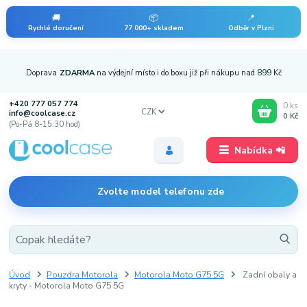
🚚
📦
📍
Rychlé doručení
77 000+ skladem
Odběr v Plzni
Doprava
ZDARMA
na výdejní místo i do boxu již při nákupu nad 899 Kč
+420 777 057 774
0
ks
CZK
info@coolcase.cz
0 Kč
(Po-Pá 8-15:30 hod)
Nabídka 📲
Zvolte model telefonu zde
Úvod
Pouzdra Motorola
Motorola Moto G75 5G
Zadní obaly a
kryty - Motorola Moto G75 5G