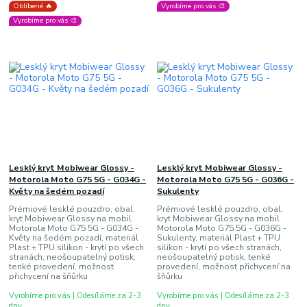
Oblíbené 🔥
Vyrobíme pro vás 🎨
Vyrobíme pro vás 🎨
Lesklý kryt Mobiwear Glossy -
Lesklý kryt Mobiwear Glossy -
Motorola Moto G75 5G - G034G -
Motorola Moto G75 5G - G036G -
Květy na šedém pozadí
Sukulenty
Prémiové lesklé pouzdro, obal,
Prémiové lesklé pouzdro, obal,
kryt Mobiwear Glossy na mobil
kryt Mobiwear Glossy na mobil
Motorola Moto G75 5G - G034G -
Motorola Moto G75 5G - G036G -
Květy na šedém pozadí, materiál
Sukulenty, materiál Plast + TPU
Plast + TPU silikon - krytí po všech
silikon - krytí po všech stranách,
stranách, neošoupatelný potisk,
neošoupatelný potisk, tenké
tenké provedení, možnost
provedení, možnost přichycení na
přichycení na šňůrku
šňůrku
Vyrobíme pro vás | Odesíláme za 2-3
Vyrobíme pro vás | Odesíláme za 2-3
dny
dny