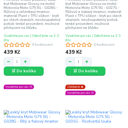
kryt Mobiwear Glossy na mobil
kryt Mobiwear Glossy na mobil
Motorola Moto G75 5G - G026G -
Motorola Moto G75 5G - G027G -
Růžový a zelenkavý mramor,
Růžový a zlatavý mramor, materiál
materiál Plast + TPU silikon - krytí
Plast + TPU silikon - krytí po všech
po všech stranách, neošoupatelný
stranách, neošoupatelný potisk,
potisk, tenké provedení, možnost
tenké provedení, možnost
přichycení na šňůrku
přichycení na šňůrku
Vyrobíme pro vás | Odesíláme za 2-3
Vyrobíme pro vás | Odesíláme za 2-3
dny
dny
0 hodnocení
0 hodnocení
439 Kč
439 Kč
🛒 Do košíku
🛒 Do košíku
Vyrobíme pro vás 🎨
Oblíbené 🔥
Vyrobíme pro vás 🎨