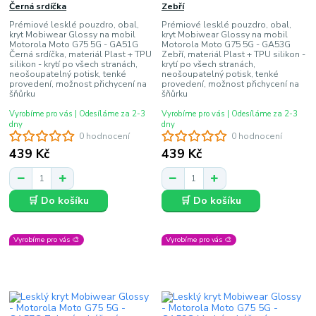
Černá srdíčka
Zebří
Prémiové lesklé pouzdro, obal,
Prémiové lesklé pouzdro, obal,
kryt Mobiwear Glossy na mobil
kryt Mobiwear Glossy na mobil
Motorola Moto G75 5G - GA51G
Motorola Moto G75 5G - GA53G
Černá srdíčka, materiál Plast + TPU
Zebří, materiál Plast + TPU silikon -
silikon - krytí po všech stranách,
krytí po všech stranách,
neošoupatelný potisk, tenké
neošoupatelný potisk, tenké
provedení, možnost přichycení na
provedení, možnost přichycení na
šňůrku
šňůrku
Vyrobíme pro vás | Odesíláme za 2-3
Vyrobíme pro vás | Odesíláme za 2-3
dny
dny
0 hodnocení
0 hodnocení
439 Kč
439 Kč
🛒 Do košíku
🛒 Do košíku
Vyrobíme pro vás 🎨
Vyrobíme pro vás 🎨