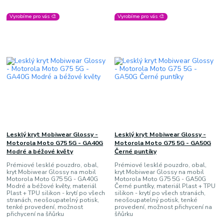
Vyrobíme pro vás 🎨
Vyrobíme pro vás 🎨
Lesklý kryt Mobiwear Glossy -
Lesklý kryt Mobiwear Glossy -
Motorola Moto G75 5G - GA40G
Motorola Moto G75 5G - GA50G
Modré a béžové květy
Černé puntíky
Prémiové lesklé pouzdro, obal,
Prémiové lesklé pouzdro, obal,
kryt Mobiwear Glossy na mobil
kryt Mobiwear Glossy na mobil
Motorola Moto G75 5G - GA40G
Motorola Moto G75 5G - GA50G
Modré a béžové květy, materiál
Černé puntíky, materiál Plast + TPU
Plast + TPU silikon - krytí po všech
silikon - krytí po všech stranách,
stranách, neošoupatelný potisk,
neošoupatelný potisk, tenké
tenké provedení, možnost
provedení, možnost přichycení na
přichycení na šňůrku
šňůrku