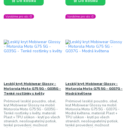
🛒 Do košíku
🛒 Do košíku
Vyrobíme pro vás 🎨
Vyrobíme pro vás 🎨
Lesklý kryt Mobiwear Glossy -
Lesklý kryt Mobiwear Glossy -
Motorola Moto G75 5G - G035G -
Motorola Moto G75 5G - G037G -
Tenké rostlinky s květy
Modrá květena
Prémiové lesklé pouzdro, obal,
Prémiové lesklé pouzdro, obal,
kryt Mobiwear Glossy na mobil
kryt Mobiwear Glossy na mobil
Motorola Moto G75 5G - G035G -
Motorola Moto G75 5G - G037G -
Tenké rostlinky s květy, materiál
Modrá květena, materiál Plast +
Plast + TPU silikon - krytí po všech
TPU silikon - krytí po všech
stranách, neošoupatelný potisk,
stranách, neošoupatelný potisk,
tenké provedení, možnost
tenké provedení, možnost