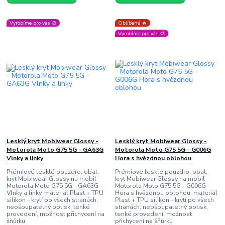
Vyrobíme pro vás 🎨
Oblíbené 🔥
Vyrobíme pro vás 🎨
Lesklý kryt Mobiwear Glossy -
Lesklý kryt Mobiwear Glossy -
Motorola Moto G75 5G - GA63G
Motorola Moto G75 5G - G006G
Vlnky a linky
Hora s hvězdnou oblohou
Prémiové lesklé pouzdro, obal,
Prémiové lesklé pouzdro, obal,
kryt Mobiwear Glossy na mobil
kryt Mobiwear Glossy na mobil
Motorola Moto G75 5G - GA63G
Motorola Moto G75 5G - G006G
Vlnky a linky, materiál Plast + TPU
Hora s hvězdnou oblohou, materiál
silikon - krytí po všech stranách,
Plast + TPU silikon - krytí po všech
neošoupatelný potisk, tenké
stranách, neošoupatelný potisk,
provedení, možnost přichycení na
tenké provedení, možnost
šňůrku
přichycení na šňůrku