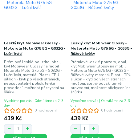
Lesklý kryt Mobiwear Glossy -
Lesklý kryt Mobiwear Glossy -
Motorola Moto G75 5G - G032G -
Motorola Moto G75 5G - G033G -
Luční kvítí
Růžové květy
Prémiové lesklé pouzdro, obal,
Prémiové lesklé pouzdro, obal,
kryt Mobiwear Glossy na mobil
kryt Mobiwear Glossy na mobil
Motorola Moto G75 5G - G032G -
Motorola Moto G75 5G - G033G -
Luční kvítí, materiál Plast + TPU
Růžové květy, materiál Plast + TPU
silikon - krytí po všech stranách,
silikon - krytí po všech stranách,
neošoupatelný potisk, tenké
neošoupatelný potisk, tenké
provedení, možnost přichycení na
provedení, možnost přichycení na
šňůrku
šňůrku
Vyrobíme pro vás | Odesíláme za 2-3
Vyrobíme pro vás | Odesíláme za 2-3
dny
dny
0 hodnocení
0 hodnocení
439 Kč
439 Kč