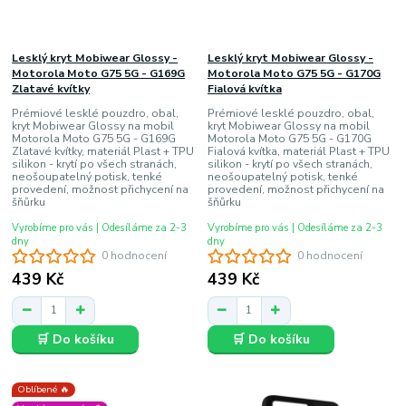
Lesklý kryt Mobiwear Glossy -
Lesklý kryt Mobiwear Glossy -
Motorola Moto G75 5G - G169G
Motorola Moto G75 5G - G170G
Zlatavé kvítky
Fialová kvítka
Prémiové lesklé pouzdro, obal,
Prémiové lesklé pouzdro, obal,
kryt Mobiwear Glossy na mobil
kryt Mobiwear Glossy na mobil
Motorola Moto G75 5G - G169G
Motorola Moto G75 5G - G170G
Zlatavé kvítky, materiál Plast + TPU
Fialová kvítka, materiál Plast + TPU
silikon - krytí po všech stranách,
silikon - krytí po všech stranách,
neošoupatelný potisk, tenké
neošoupatelný potisk, tenké
provedení, možnost přichycení na
provedení, možnost přichycení na
šňůrku
šňůrku
Vyrobíme pro vás | Odesíláme za 2-3
Vyrobíme pro vás | Odesíláme za 2-3
dny
dny
0 hodnocení
0 hodnocení
439 Kč
439 Kč
🛒 Do košíku
🛒 Do košíku
Oblíbené 🔥