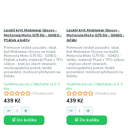
Lesklý kryt Mobiwear Glossy -
Lesklý kryt Mobiwear Glossy -
Motorola Moto G75 5G - G041G -
Motorola Moto G75 5G - G042G -
Ptáček a květy
Jeřábi
Prémiové lesklé pouzdro, obal,
Prémiové lesklé pouzdro, obal,
kryt Mobiwear Glossy na mobil
kryt Mobiwear Glossy na mobil
Motorola Moto G75 5G - G041G -
Motorola Moto G75 5G - G042G -
Ptáček a květy, materiál Plast + TPU
Jeřábi, materiál Plast + TPU silikon
silikon - krytí po všech stranách,
- krytí po všech stranách,
neošoupatelný potisk, tenké
neošoupatelný potisk, tenké
provedení, možnost přichycení na
provedení, možnost přichycení na
šňůrku
šňůrku
Vyrobíme pro vás | Odesíláme za 2-3
Vyrobíme pro vás | Odesíláme za 2-3
dny
dny
0 hodnocení
0 hodnocení
439 Kč
439 Kč
🛒 Do košíku
🛒 Do košíku