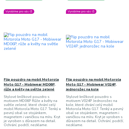
Vyrobíme pro vás 🎨
Vyrobíme pro vás 🎨
Flip pouzdro na mobil Motorola
Flip pouzdro na mobil Motorola
Moto G17 - Mobiwear MD06P,
Moto G17 - Mobiwear V024P,
růže a květy na světle zelené
jednorožec na kole
Stylové knížkové pouzdro s
Stylové knížkové pouzdro s
motivem MD06P Růže a květy na
motivem V024P Jednorožec na
světle zelené, které chrání celý
kole, které chrání celý mobil
mobil Motorola Moto G17. Tenký a
Motorola Moto G17. Tenký a pevný
pevný obal se stojánkem,
obal se stojánkem, magnetem i
magnetem i vaničkou na míru. Kryt
vaničkou na míru. Kryt je vyroben s
je vyroben s důrazem na detail.
důrazem na detail. Ochrání, podrží,
Ochrání, podrží, nezklame.
nezklame.