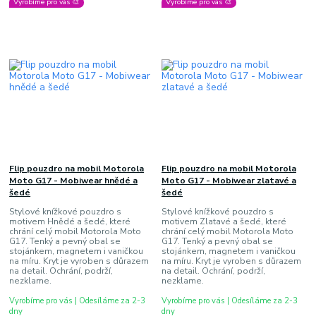
Vyrobíme pro vás 🎨
Vyrobíme pro vás 🎨
Flip pouzdro na mobil Motorola
Flip pouzdro na mobil Motorola
Moto G17 - Mobiwear hnědé a
Moto G17 - Mobiwear zlatavé a
šedé
šedé
Stylové knížkové pouzdro s
Stylové knížkové pouzdro s
motivem Hnědé a šedé, které
motivem Zlatavé a šedé, které
chrání celý mobil Motorola Moto
chrání celý mobil Motorola Moto
G17. Tenký a pevný obal se
G17. Tenký a pevný obal se
stojánkem, magnetem i vaničkou
stojánkem, magnetem i vaničkou
na míru. Kryt je vyroben s důrazem
na míru. Kryt je vyroben s důrazem
na detail. Ochrání, podrží,
na detail. Ochrání, podrží,
nezklame.
nezklame.
Vyrobíme pro vás | Odesíláme za 2-3
Vyrobíme pro vás | Odesíláme za 2-3
dny
dny