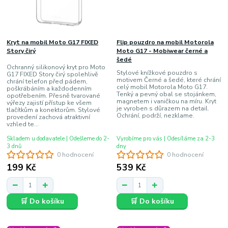
Kryt na mobil Moto G17 FIXED
Flip pouzdro na mobil Motorola
Story čirý
Moto G17 - Mobiwear černé a
šedé
Ochranný silikonový kryt pro Moto
Stylové knížkové pouzdro s
G17 FIXED Story čirý spolehlivě
motivem Černé a šedé, které chrání
chrání telefon před pádem,
celý mobil Motorola Moto G17.
poškrábáním a každodenním
Tenký a pevný obal se stojánkem,
opotřebením. Přesně tvarované
magnetem i vaničkou na míru. Kryt
výřezy zajistí přístup ke všem
je vyroben s důrazem na detail.
tlačítkům a konektorům. Stylové
Ochrání, podrží, nezklame.
provedení zachová atraktivní
vzhled te...
Skladem u dodavatele | Odešleme do 2-
Vyrobíme pro vás | Odesíláme za 2-3
3 dnů
dny
0 hodnocení
0 hodnocení
199 Kč
539 Kč
🛒 Do košíku
🛒 Do košíku