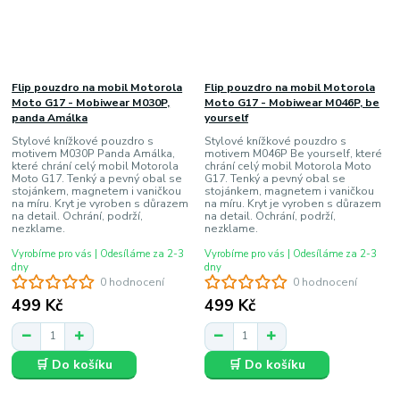
Flip pouzdro na mobil Motorola
Flip pouzdro na mobil Motorola
Moto G17 - Mobiwear M030P,
Moto G17 - Mobiwear M046P, be
panda Amálka
yourself
Stylové knížkové pouzdro s
Stylové knížkové pouzdro s
motivem M030P Panda Amálka,
motivem M046P Be yourself, které
které chrání celý mobil Motorola
chrání celý mobil Motorola Moto
Moto G17. Tenký a pevný obal se
G17. Tenký a pevný obal se
stojánkem, magnetem i vaničkou
stojánkem, magnetem i vaničkou
na míru. Kryt je vyroben s důrazem
na míru. Kryt je vyroben s důrazem
na detail. Ochrání, podrží,
na detail. Ochrání, podrží,
nezklame.
nezklame.
Vyrobíme pro vás | Odesíláme za 2-3
Vyrobíme pro vás | Odesíláme za 2-3
dny
dny
0 hodnocení
0 hodnocení
499 Kč
499 Kč
🛒 Do košíku
🛒 Do košíku