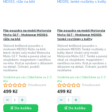
Flip pouzdro na mobil Motorola
Flip pouzdro na mobil Motorola
Moto G17 - Mobiwear MD01S,
Moto G17 - Mobiwear MD03S,
růže na bílé
tenké rostlinky s květy
Stylové knížkové pouzdro s
Stylové knížkové pouzdro s
motivem MD01S Růže na bílé,
motivem MD03S Tenké rostlinky s
které chrání celý mobil Motorola
květy, které chrání celý mobil
Moto G17. Tenký a pevný obal se
Motorola Moto G17. Tenký a pevný
stojánkem, magnetem i vaničkou
obal se stojánkem, magnetem i
na míru. Kryt je vyroben s důrazem
vaničkou na míru. Kryt je vyroben s
na detail. Ochrání, podrží,
důrazem na detail. Ochrání, podrží,
nezklame.
nezklame.
Vyrobíme pro vás | Odesíláme za 2-3
Vyrobíme pro vás | Odesíláme za 2-3
dny
dny
0 hodnocení
0 hodnocení
499 Kč
499 Kč
🛒 Do košíku
🛒 Do košíku