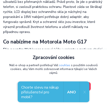
uživatelů bez přehnaných nákladů. Právě proto, že jde o praktický
telefon, si zaslouží praktickou ochranu. Plastové záda se škrábají
rychle, LCD displej bez ochranného skla je náchylný na
popraskání a 18W nabíjení potřebuje dobrý adaptér, aby
fungovalo správně. Kryt a ochranné sklo jsou investice, které
výrazně prodlouží životnost telefonu a ušetří náklady na
případnou opravu.
Co nabízíme na Motorola Moto G17
Flip pouzdra Mobiwear
z pravé kůže i varianty s motivem chrání
celý telefon. Přiklopená chlopně ochrání displej, pevný zadní
Zpracování cookies
panel záda. Po přeložení slouží jako stojánek. Nabídka v sekci
flip
pouzdra na Moto G17
.
Náš e-shop a partneři potřebují Váš
souhlas
s použitím souborů
cookies, aby Vám mohli zobrazovat informace týkající se Vašich
Ochranná skla
pro 6,72" LCD displej Moto G17. Temperované
zájmů.
sklo 9H ochrání panel před škrábanci od klíčů a pohltí náraz při
pádu. Nabídka v sekci
ochranná skla na Moto G17
.
V pořádku, jdu si vybrat
Nastavení
Chcete slevu na nákup
Nabíječky USB-C
jako záloha k 18W nabíječce nebo výkonnější
příslušenství pro
ANO
X
varianta pro rychlejší dobíjení. Nabídka v sekci
nabíječky na Moto
mobil?
Souhlas můžete odmítnout
zde
.
G17
.