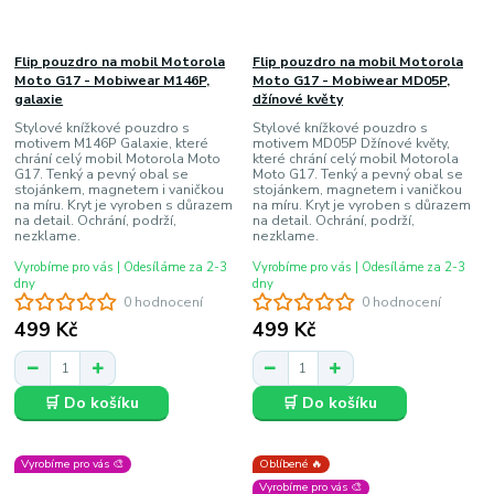
Flip pouzdro na mobil Motorola
Flip pouzdro na mobil Motorola
Moto G17 - Mobiwear M146P,
Moto G17 - Mobiwear MD05P,
galaxie
džínové květy
Stylové knížkové pouzdro s
Stylové knížkové pouzdro s
motivem M146P Galaxie, které
motivem MD05P Džínové květy,
chrání celý mobil Motorola Moto
které chrání celý mobil Motorola
G17. Tenký a pevný obal se
Moto G17. Tenký a pevný obal se
stojánkem, magnetem i vaničkou
stojánkem, magnetem i vaničkou
na míru. Kryt je vyroben s důrazem
na míru. Kryt je vyroben s důrazem
na detail. Ochrání, podrží,
na detail. Ochrání, podrží,
nezklame.
nezklame.
Vyrobíme pro vás | Odesíláme za 2-3
Vyrobíme pro vás | Odesíláme za 2-3
dny
dny
0 hodnocení
0 hodnocení
499 Kč
499 Kč
🛒 Do košíku
🛒 Do košíku
Vyrobíme pro vás 🎨
Oblíbené 🔥
Vyrobíme pro vás 🎨