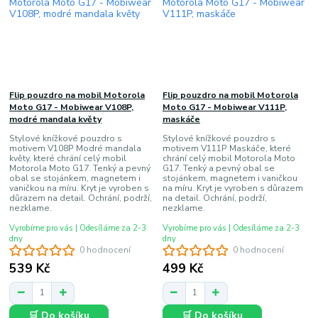
Flip pouzdro na mobil Motorola
Flip pouzdro na mobil Motorola
Moto G17 - Mobiwear V108P,
Moto G17 - Mobiwear V111P,
modré mandala květy
maskáče
Stylové knížkové pouzdro s
Stylové knížkové pouzdro s
motivem V108P Modré mandala
motivem V111P Maskáče, které
květy, které chrání celý mobil
chrání celý mobil Motorola Moto
Motorola Moto G17. Tenký a pevný
G17. Tenký a pevný obal se
obal se stojánkem, magnetem i
stojánkem, magnetem i vaničkou
vaničkou na míru. Kryt je vyroben s
na míru. Kryt je vyroben s důrazem
důrazem na detail. Ochrání, podrží,
na detail. Ochrání, podrží,
nezklame.
nezklame.
Vyrobíme pro vás | Odesíláme za 2-3
Vyrobíme pro vás | Odesíláme za 2-3
dny
dny
0 hodnocení
0 hodnocení
539 Kč
499 Kč
🛒 Do košíku
🛒 Do košíku