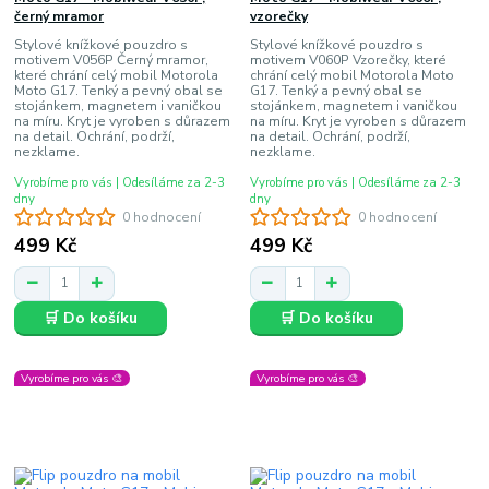
černý mramor
vzorečky
Stylové knížkové pouzdro s
Stylové knížkové pouzdro s
motivem V056P Černý mramor,
motivem V060P Vzorečky, které
které chrání celý mobil Motorola
chrání celý mobil Motorola Moto
Moto G17. Tenký a pevný obal se
G17. Tenký a pevný obal se
stojánkem, magnetem i vaničkou
stojánkem, magnetem i vaničkou
na míru. Kryt je vyroben s důrazem
na míru. Kryt je vyroben s důrazem
na detail. Ochrání, podrží,
na detail. Ochrání, podrží,
nezklame.
nezklame.
Vyrobíme pro vás | Odesíláme za 2-3
Vyrobíme pro vás | Odesíláme za 2-3
dny
dny
0 hodnocení
0 hodnocení
499 Kč
499 Kč
🛒 Do košíku
🛒 Do košíku
Vyrobíme pro vás 🎨
Vyrobíme pro vás 🎨