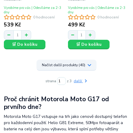
Vyrobíme pro vás | Odesíláme za 2-3
Vyrobíme pro vás | Odesíláme za 2-3
dny
dny
0 hodnocení
0 hodnocení
539 Kč
499 Kč
🛒 Do košíku
🛒 Do košíku
Načíst další produkty (40)
strana
z 3
další
Proč chránit Motorola Moto G17 od
prvního dne?
Motorola Moto G17 vstupuje na trh jako cenově dostupný telefon
pro každodenní použití. Helio G81 Extreme, 50Mpx fotoaparát a
baterie na celý den jsou výbavou, která splní potřeby většiny