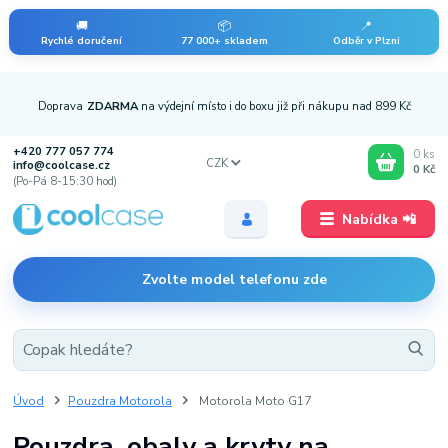
🚚
📦
📍
Rychlé doručení
77 000+ skladem
Odběr v Plzni
Doprava
ZDARMA
na výdejní místo i do boxu již při nákupu nad 899 Kč
+420 777 057 774
0
ks
CZK
info@coolcase.cz
0 Kč
(Po-Pá 8-15:30 hod)
Nabídka 📲
Zvolte model telefonu zde
Úvod
Pouzdra Motorola
Motorola Moto G17
Pouzdra, obaly a kryty na