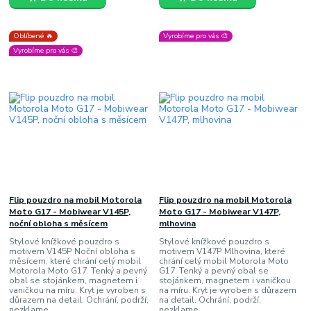
Oblíbené 🔥
Vyrobíme pro vás 🎨
Vyrobíme pro vás 🎨
Flip pouzdro na mobil Motorola
Flip pouzdro na mobil Motorola
Moto G17 - Mobiwear V145P,
Moto G17 - Mobiwear V147P,
noční obloha s měsícem
mlhovina
Stylové knížkové pouzdro s
Stylové knížkové pouzdro s
motivem V145P Noční obloha s
motivem V147P Mlhovina, které
měsícem, které chrání celý mobil
chrání celý mobil Motorola Moto
Motorola Moto G17. Tenký a pevný
G17. Tenký a pevný obal se
obal se stojánkem, magnetem i
stojánkem, magnetem i vaničkou
vaničkou na míru. Kryt je vyroben s
na míru. Kryt je vyroben s důrazem
důrazem na detail. Ochrání, podrží,
na detail. Ochrání, podrží,
nezklame.
nezklame.