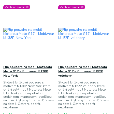
Vyrobíme pro vás 🎨
Vyrobíme pro vás 🎨
Flip pouzdro na mobil Motorola
Flip pouzdro na mobil Motorola
Moto G17 - Mobiwear M138P,
Moto G17 - Mobiwear M152P,
New York
velehory
Stylové knížkové pouzdro s
Stylové knížkové pouzdro s
motivem M138P New York, které
motivem M152P Velehory, které
chrání celý mobil Motorola Moto
chrání celý mobil Motorola Moto
G17. Tenký a pevný obal se
G17. Tenký a pevný obal se
stojánkem, magnetem i vaničkou
stojánkem, magnetem i vaničkou
na míru. Kryt je vyroben s důrazem
na míru. Kryt je vyroben s důrazem
na detail. Ochrání, podrží,
na detail. Ochrání, podrží,
nezklame.
nezklame.