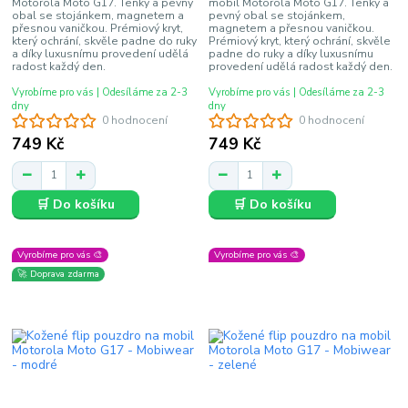
Motorola Moto G17. Tenký a pevný
mobil Motorola Moto G17. Tenký a
obal se stojánkem, magnetem a
pevný obal se stojánkem,
přesnou vaničkou. Prémiový kryt,
magnetem a přesnou vaničkou.
který ochrání, skvěle padne do ruky
Prémiový kryt, který ochrání, skvěle
a díky luxusnímu provedení udělá
padne do ruky a díky luxusnímu
radost každý den.
provedení udělá radost každý den.
Vyrobíme pro vás | Odesíláme za 2-3
Vyrobíme pro vás | Odesíláme za 2-3
dny
dny
0 hodnocení
0 hodnocení
749 Kč
749 Kč
🛒 Do košíku
🛒 Do košíku
Vyrobíme pro vás 🎨
Vyrobíme pro vás 🎨
🚀 Doprava zdarma