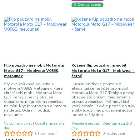
🚀 Doprava zdarma
Flip pouzdro na mobil Motorola
Kožené flip pouzdro na mobil
Moto G17 - Mobiwear V086S,
Motorola Moto G17 - Mobiwear -
melounek
černé
Stylové knížkové pouzdro s
Luxusní knížkové pouzdro z
motivem V086S Melounek, které
elegantní černé kůže pro mobil
chrání celý mobil Motorola Moto
Motorola Moto G17. Tenký a pevný
G17. Tenký a pevný obal se
obal se stojánkem, magnetem a
stojánkem, magnetem i vaničkou
přesnou vaničkou. Prémiový kryt,
na míru. Kryt je vyroben s důrazem
který ochrání, skvěle padne do ruky
na detail. Ochrání, podrží,
a díky luxusnímu provedení udělá
nezklame.
radost každý den.
Vyrobíme pro vás | Odesíláme za 2-3
Vyrobíme pro vás | Odesíláme za 2-3
dny
dny
0 hodnocení
0 hodnocení