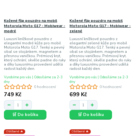
Kožené flip pouzdro na mobil
Kožené flip pouzdro na mobil
Motorola Moto G17 - Mobiwear -
Motorola Moto G17 - Mobiwear -
modré
zelené
Luxusní knížkové pouzdro z
Luxusní knížkové pouzdro z
elegantní modré kůže pro mobil
elegantní zelené kůže pro mobil
Motorola Moto G17. Tenký a pevný
Motorola Moto G17. Tenký a pevný
obal se stojánkem, magnetem a
obal se stojánkem, magnetem a
přesnou vaničkou. Prémiový kryt,
přesnou vaničkou. Prémiový kryt,
který ochrání, skvěle padne do ruky
který ochrání, skvěle padne do ruky
a díky luxusnímu provedení udělá
a díky luxusnímu provedení udělá
radost každý den.
radost každý den.
Vyrobíme pro vás | Odesíláme za 2-3
Vyrobíme pro vás | Odesíláme za 2-3
dny
dny
0 hodnocení
0 hodnocení
749 Kč
699 Kč
🛒 Do košíku
🛒 Do košíku
Oblíbené 🔥
Oblíbené 🔥