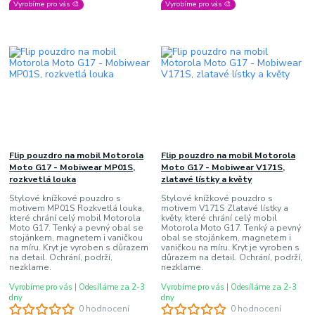
Vyrobíme pro vás 🎨
Vyrobíme pro vás 🎨
Flip pouzdro na mobil Motorola
Flip pouzdro na mobil Motorola
Moto G17 - Mobiwear MP01S,
Moto G17 - Mobiwear V171S,
rozkvetlá louka
zlatavé lístky a květy
Stylové knížkové pouzdro s
Stylové knížkové pouzdro s
motivem MP01S Rozkvetlá louka,
motivem V171S Zlatavé lístky a
které chrání celý mobil Motorola
květy, které chrání celý mobil
Moto G17. Tenký a pevný obal se
Motorola Moto G17. Tenký a pevný
stojánkem, magnetem i vaničkou
obal se stojánkem, magnetem i
na míru. Kryt je vyroben s důrazem
vaničkou na míru. Kryt je vyroben s
na detail. Ochrání, podrží,
důrazem na detail. Ochrání, podrží,
nezklame.
nezklame.
Vyrobíme pro vás | Odesíláme za 2-3
Vyrobíme pro vás | Odesíláme za 2-3
dny
dny
0 hodnocení
0 hodnocení