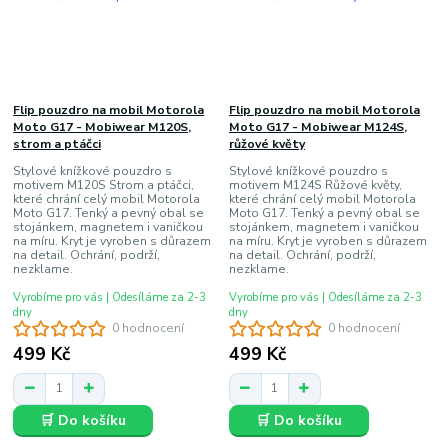
Flip pouzdro na mobil Motorola
Flip pouzdro na mobil Motorola
Moto G17 - Mobiwear M120S,
Moto G17 - Mobiwear M124S,
strom a ptáčci
růžové květy
Stylové knížkové pouzdro s
Stylové knížkové pouzdro s
motivem M120S Strom a ptáčci,
motivem M124S Růžové květy,
které chrání celý mobil Motorola
které chrání celý mobil Motorola
Moto G17. Tenký a pevný obal se
Moto G17. Tenký a pevný obal se
stojánkem, magnetem i vaničkou
stojánkem, magnetem i vaničkou
na míru. Kryt je vyroben s důrazem
na míru. Kryt je vyroben s důrazem
na detail. Ochrání, podrží,
na detail. Ochrání, podrží,
nezklame.
nezklame.
Vyrobíme pro vás | Odesíláme za 2-3
Vyrobíme pro vás | Odesíláme za 2-3
dny
dny
0 hodnocení
0 hodnocení
499 Kč
499 Kč
🛒 Do košíku
🛒 Do košíku