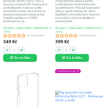
tvrzeným sklem FIXED. Sklo s
chrání telefon před pádem,
vysokou tvrdostí 9H chrání před
poškrábáním a každodenním
poškrábáním a nárazy a díky
opotřebením. Přesně tvarované
oleofobní vrstvě zanechává na
výřezy zajistí přístup ke všem
displeji minimum otisků prstů.
tlačítkům a konektorům. Stylové
Snadná aplikace a 100%
provedení zachová atraktivní
průhlednost za...
vzhled telef...
Skladem u dodavatele | Odešleme do 2-
Skladem u dodavatele | Odešleme do 2-
3 dnů
3 dnů
0 hodnocení
0 hodnocení
349 Kč
399 Kč
🛒 Do košíku
🛒 Do košíku
Vyrobíme pro vás 🎨