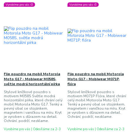
Vyrobíme pro vás 🎨
Vyrobíme pro vás 🎨
Flip pouzdro na mobil Motorola
Flip pouzdro na mobil Motorola
Moto G17 - Mobiwear M058S,
Moto G17 - Mobiwear M071P,
světle modrá horizontální pírka
flóra
Stylové knížkové pouzdro s
Stylové knížkové pouzdro s
motivem M058S Světle modrá
motivem M071P Flóra, které chrání
horizontální pírka, které chrání celý
celý mobil Motorola Moto G17.
mobil Motorola Moto G17. Tenký a
Tenký a pevný obal se stojánkem,
pevný obal se stojánkem,
magnetem i vaničkou na míru. Kryt
magnetem i vaničkou na míru. Kryt
je vyroben s důrazem na detail.
je vyroben s důrazem na detail.
Ochrání, podrží, nezklame.
Ochrání, podrží, nezklame.
Vyrobíme pro vás | Odesíláme za 2-3
Vyrobíme pro vás | Odesíláme za 2-3