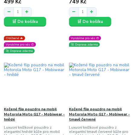
499 Kč
749 Kč
🛒 Do košíku
🛒 Do košíku
Oblíbené 🔥
Vyrobíme pro vás 🎨
Vyrobíme pro vás 🎨
🚀 Doprava zdarma
🚀 Doprava zdarma
Kožené flip pouzdro na mobil
Kožené flip pouzdro na mobil
Motorola Moto G17 - Mobiwear -
Motorola Moto G17 - Mobiwear -
hnědé
tmavě červené
Luxusní knížkové pouzdro z
Luxusní knížkové pouzdro z
elegantní hnědé kůže pro mobil
elegantní tmavě červené kůže pro