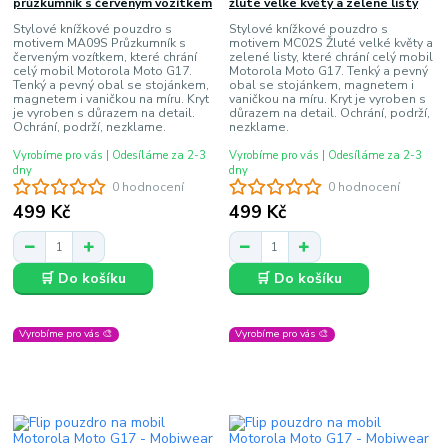
průzkumník s červeným vozítkem
žluté velké květy a zelené listy
Stylové knížkové pouzdro s
Stylové knížkové pouzdro s
motivem MA09S Průzkumník s
motivem MC02S Žluté velké květy a
červeným vozítkem, které chrání
zelené listy, které chrání celý mobil
celý mobil Motorola Moto G17.
Motorola Moto G17. Tenký a pevný
Tenký a pevný obal se stojánkem,
obal se stojánkem, magnetem i
magnetem i vaničkou na míru. Kryt
vaničkou na míru. Kryt je vyroben s
je vyroben s důrazem na detail.
důrazem na detail. Ochrání, podrží,
Ochrání, podrží, nezklame.
nezklame.
Vyrobíme pro vás | Odesíláme za 2-3
Vyrobíme pro vás | Odesíláme za 2-3
dny
dny
0 hodnocení
0 hodnocení
499 Kč
499 Kč
🛒 Do košíku
🛒 Do košíku
Vyrobíme pro vás 🎨
Vyrobíme pro vás 🎨