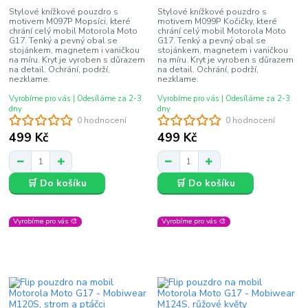
Stylové knížkové pouzdro s
Stylové knížkové pouzdro s
motivem M097P Mopsíci, které
motivem M099P Kočičky, které
chrání celý mobil Motorola Moto
chrání celý mobil Motorola Moto
G17. Tenký a pevný obal se
G17. Tenký a pevný obal se
stojánkem, magnetem i vaničkou
stojánkem, magnetem i vaničkou
na míru. Kryt je vyroben s důrazem
na míru. Kryt je vyroben s důrazem
na detail. Ochrání, podrží,
na detail. Ochrání, podrží,
nezklame.
nezklame.
Vyrobíme pro vás | Odesíláme za 2-3
Vyrobíme pro vás | Odesíláme za 2-3
dny
dny
0 hodnocení
0 hodnocení
499 Kč
499 Kč
🛒 Do košíku
🛒 Do košíku
Vyrobíme pro vás 🎨
Vyrobíme pro vás 🎨