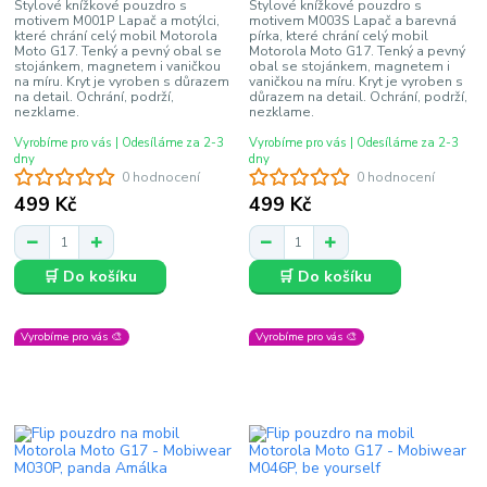
Stylové knížkové pouzdro s
Stylové knížkové pouzdro s
motivem M001P Lapač a motýlci,
motivem M003S Lapač a barevná
které chrání celý mobil Motorola
pírka, které chrání celý mobil
Moto G17. Tenký a pevný obal se
Motorola Moto G17. Tenký a pevný
stojánkem, magnetem i vaničkou
obal se stojánkem, magnetem i
na míru. Kryt je vyroben s důrazem
vaničkou na míru. Kryt je vyroben s
na detail. Ochrání, podrží,
důrazem na detail. Ochrání, podrží,
nezklame.
nezklame.
Vyrobíme pro vás | Odesíláme za 2-3
Vyrobíme pro vás | Odesíláme za 2-3
dny
dny
0 hodnocení
0 hodnocení
499 Kč
499 Kč
🛒 Do košíku
🛒 Do košíku
Vyrobíme pro vás 🎨
Vyrobíme pro vás 🎨