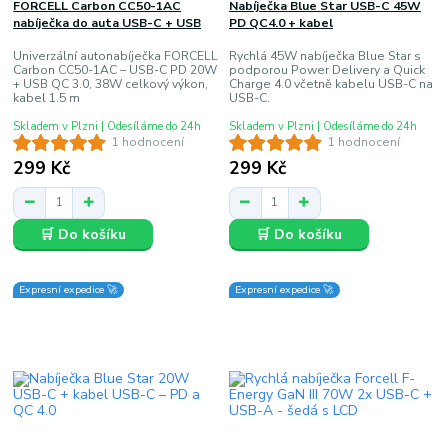
FORCELL Carbon CC50-1AC
Nabíječka Blue Star USB-C 45W
nabíječka do auta USB-C + USB
PD QC4.0 + kabel
Univerzální autonabíječka FORCELL
Rychlá 45W nabíječka Blue Star s
Carbon CC50-1AC – USB-C PD 20W
podporou Power Delivery a Quick
+ USB QC 3.0, 38W celkový výkon,
Charge 4.0 včetně kabelu USB-C na
kabel 1.5 m
USB-C.
Skladem v Plzni | Odesíláme do 24h
Skladem v Plzni | Odesíláme do 24h
1 hodnocení
1 hodnocení
299 Kč
299 Kč
🛒 Do košíku
🛒 Do košíku
Expresní expedice 🚀
Expresní expedice 🚀