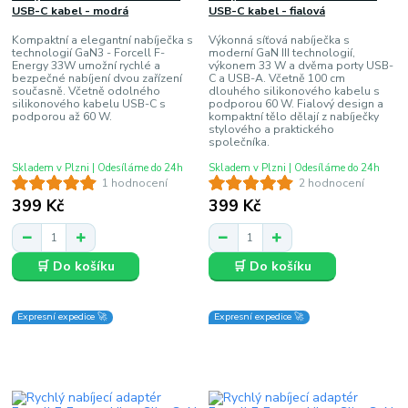
USB-C kabel - modrá
USB-C kabel - fialová
Kompaktní a elegantní nabíječka s
Výkonná síťová nabíječka s
technologií GaN3 - Forcell F-
moderní GaN III technologií,
Energy 33W umožní rychlé a
výkonem 33 W a dvěma porty USB-
bezpečné nabíjení dvou zařízení
C a USB-A. Včetně 100 cm
současně. Včetně odolného
dlouhého silikonového kabelu s
silikonového kabelu USB-C s
podporou 60 W. Fialový design a
podporou až 60 W.
kompaktní tělo dělají z nabíječky
stylového a praktického
společníka.
Skladem v Plzni | Odesíláme do 24h
Skladem v Plzni | Odesíláme do 24h
1 hodnocení
2 hodnocení
399 Kč
399 Kč
🛒 Do košíku
🛒 Do košíku
Expresní expedice 🚀
Expresní expedice 🚀