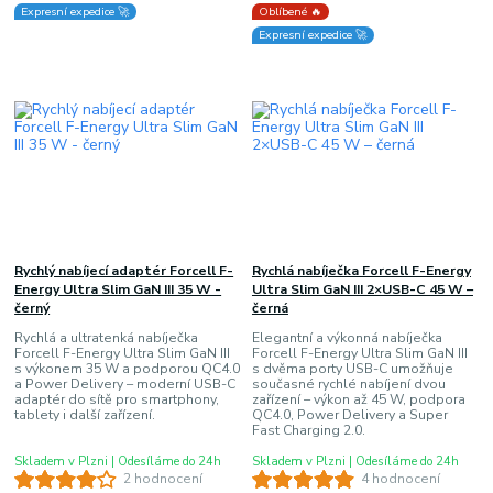
Expresní expedice 🚀
Oblíbené 🔥
Expresní expedice 🚀
Rychlý nabíjecí adaptér Forcell F-
Rychlá nabíječka Forcell F-Energy
Energy Ultra Slim GaN III 35 W -
Ultra Slim GaN III 2×USB-C 45 W –
černý
černá
Rychlá a ultratenká nabíječka
Elegantní a výkonná nabíječka
Forcell F-Energy Ultra Slim GaN III
Forcell F-Energy Ultra Slim GaN III
s výkonem 35 W a podporou QC4.0
s dvěma porty USB-C umožňuje
a Power Delivery – moderní USB-C
současné rychlé nabíjení dvou
adaptér do sítě pro smartphony,
zařízení – výkon až 45 W, podpora
tablety i další zařízení.
QC4.0, Power Delivery a Super
Fast Charging 2.0.
Skladem v Plzni | Odesíláme do 24h
Skladem v Plzni | Odesíláme do 24h
2 hodnocení
4 hodnocení