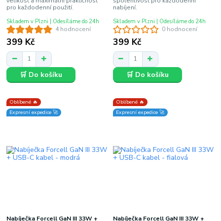
velikost a maximální praktičnost
spolehlivost pro každodenní
pro každodenní použití.
nabíjení.
Skladem v Plzni | Odesíláme do 24h
Skladem v Plzni | Odesíláme do 24h
4 hodnocení
0 hodnocení
399 Kč
399 Kč
🛒 Do košíku
🛒 Do košíku
Oblíbené 🔥
Oblíbené 🔥
Expresní expedice 🚀
Expresní expedice 🚀
Nabíječka Forcell GaN III 33W +
Nabíječka Forcell GaN III 33W +