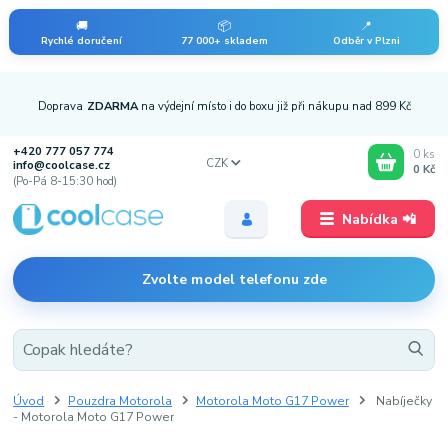
🚚
📦
📍
Rychlé doručení
77 000+ skladem
Odběr v Plzni
Doprava
ZDARMA
na výdejní místo i do boxu již při nákupu nad 899 Kč
+420 777 057 774
0
ks
CZK
info@coolcase.cz
0 Kč
(Po-Pá 8-15:30 hod)
Nabídka 📲
Zvolte model telefonu zde
Úvod
Pouzdra Motorola
Motorola Moto G17 Power
Nabíječky
- Motorola Moto G17 Power