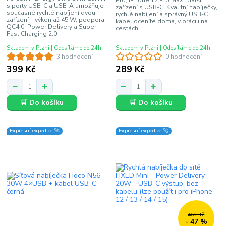
Pro, iPhone 17 Pro Max i další
s porty USB-C a USB-A umožňuje
zařízení s USB-C. Kvalitní nabíječky,
současné rychlé nabíjení dvou
rychlé nabíjení a správný USB-C
zařízení – výkon až 45 W, podpora
kabel oceníte doma, v práci i na
QC4.0, Power Delivery a Super
cestách.
Fast Charging 2.0.
Skladem v Plzni | Odesíláme do 24h
Skladem v Plzni | Odesíláme do 24h
3 hodnocení
0 hodnocení
399 Kč
289 Kč
🛒 Do košíku
🛒 Do košíku
Expresní expedice 🚀
Expresní expedice 🚀
469 Kč
- 47 %