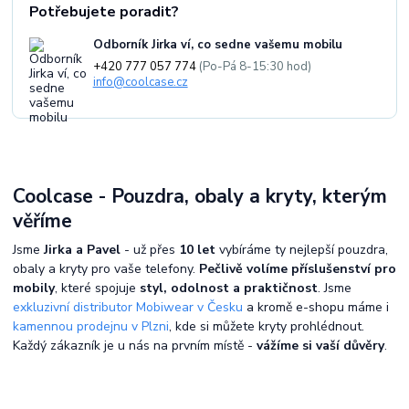
Potřebujete poradit?
Odborník Jirka ví, co sedne vašemu mobilu
+420 777 057 774
(Po-Pá 8-15:30 hod)
info@coolcase.cz
Coolcase - Pouzdra, obaly a kryty, kterým
věříme
Jsme
Jirka a Pavel
- už přes
10 let
vybíráme ty nejlepší pouzdra,
obaly a kryty pro vaše telefony.
Pečlivě volíme příslušenství pro
mobily
, které spojuje
styl, odolnost a praktičnost
. Jsme
exkluzivní distributor Mobiwear v Česku
a kromě e-shopu máme i
kamennou prodejnu v Plzni
, kde si můžete kryty prohlédnout.
Každý zákazník je u nás na prvním místě -
vážíme si vaší důvěry
.