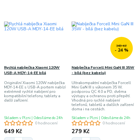
369 Kč
- 24 %
Rychlá nabíječka Xiaomi 120W
Nabíječka Forcell Mini GaN III 35W
USB-A MDY-14-EE bílá
- bílá (bez kabelu)
Originální Xiaomi 120W nabíječka
Ultrakompaktní nabíječka Forcell
MDY-14-EE s USB-A portem nabízí
Mini GaN III s výkonem 35 W,
extrémně rychlé nabíjení pro
podporou QC 4.0 a PD, dvěma
kompatibilní telefony, tablety a
výstupy a ochranou proti přepětí.
další zařízení.
Vhodná pro rychlé nabíjení
telefonů, tabletů a dalších zařízení
doma i na cestách.
Skladem v Plzni | Odesíláme do 24h
Skladem v Plzni | Odesíláme do 24h
0 hodnocení
0 hodnocení
649 Kč
279 Kč