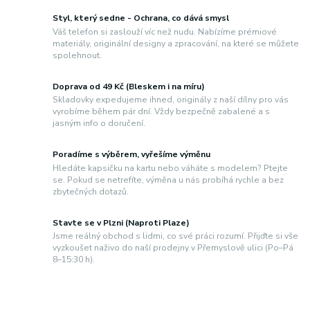
Styl, který sedne - Ochrana, co dává smysl
Váš telefon si zaslouží víc než nudu. Nabízíme prémiové
materiály, originální designy a zpracování, na které se můžete
spolehnout.
Doprava od 49 Kč (Bleskem i na míru)
Skladovky expedujeme ihned, originály z naší dílny pro vás
vyrobíme během pár dní. Vždy bezpečně zabalené a s
jasným info o doručení.
Poradíme s výběrem, vyřešíme výměnu
Hledáte kapsičku na kartu nebo váháte s modelem? Ptejte
se. Pokud se netrefíte, výměna u nás probíhá rychle a bez
zbytečných dotazů.
Stavte se v Plzni (Naproti Plaze)
Jsme reálný obchod s lidmi, co své práci rozumí. Přijďte si vše
vyzkoušet naživo do naší prodejny v Přemyslově ulici (Po–Pá
8–15:30 h).