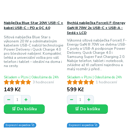
Nabíječka Blue Star 20W USB-C +
Rychlá nabíječka Forcell F-Energy
kabel USB-C – PD a QC 4.0
GaN III 70W 2x USB-C + USB-A -
šedá s LCD
Síťová nabíječka Blue Star s
Výkonná síťová nabíječka Forcell F-
výkonem 20 W a odnímatelným
Energy GaN III 70W se dvěma USB-
kabelem USB-C nabízí technologie
C porty a USB-A podporuje Power
Power Delivery i Quick Charge 4.0
Delivery, Quick Charge 4.0 i
pro bleskové nabíjení. Kompaktní,
Samsung Super Fast Charging 2.0.
lehká a univerzální volba pro váš
Nabije telefon, tablet i notebook,
telefon i tablet – ideální na doma i
zvládne až tři zařízení najednou a
na cesty.
malý rozměr ji před...
Skladem v Plzni | Odesíláme do 24h
Skladem v Plzni | Odesíláme do 24h
3 hodnocení
1 hodnocení
149 Kč
599 Kč
🛒 Do košíku
🛒 Do košíku
Expresní expedice 🚀
Expresní expedice 🚀