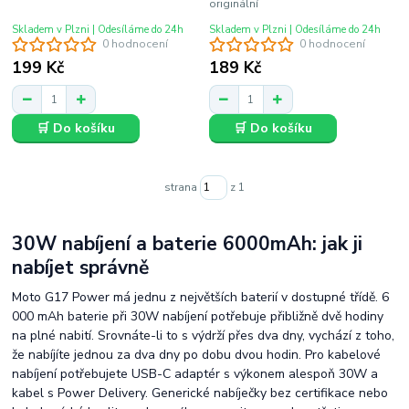
originální
Skladem v Plzni | Odesíláme do 24h
Skladem v Plzni | Odesíláme do 24h
0 hodnocení
0 hodnocení
199 Kč
189 Kč
🛒 Do košíku
🛒 Do košíku
strana
z 1
30W nabíjení a baterie 6000mAh: jak ji
nabíjet správně
Moto G17 Power má jednu z největších baterií v dostupné třídě. 6
000 mAh baterie při 30W nabíjení potřebuje přibližně dvě hodiny
na plné nabití. Srovnáte-li to s výdrží přes dva dny, vychází z toho,
že nabíjíte jednou za dva dny po dobu dvou hodin. Pro kabelové
nabíjení potřebujete USB-C adaptér s výkonem alespoň 30W a
kabel s Power Delivery. Generické nabíječky bez certifikace nebo