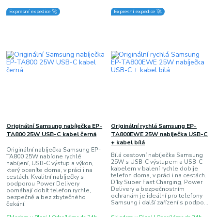
Expresní expedice 🚀
Expresní expedice 🚀
Originální Samsung nabíječka EP-
Originální rychlá Samsung EP-
TA800 25W USB-C kabel černá
TA800EWE 25W nabíječka USB-C
+ kabel bílá
Originální nabíječka Samsung EP-
Bílá cestovní nabíječka Samsung
TA800 25W nabídne rychlé
25W s USB-C výstupem a USB-C
nabíjení, USB-C výstup a výkon,
kabelem v balení rychle dobije
který oceníte doma, v práci i na
telefon doma, v práci i na cestách.
cestách. Kvalitní nabíječky s
Díky Super Fast Charging, Power
podporou Power Delivery
Delivery a bezpečnostním
pomáhají dobít telefon rychle,
ochranám je ideální pro telefony
bezpečně a bez zbytečného
Samsung i další zařízení s podpo...
čekání.