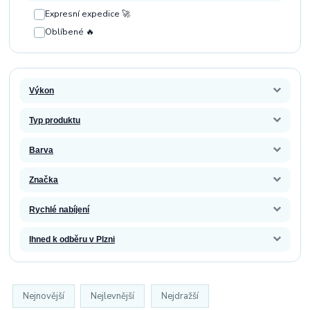
Expresní expedice 🚀
Oblíbené 🔥
Výkon
Typ produktu
Barva
Značka
Rychlé nabíjení
Ihned k odběru v Plzni
Nejnovější
Nejlevnější
Nejdražší