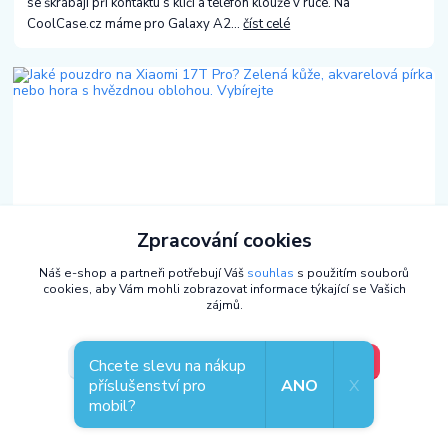
se škrábají při kontaktu s klíči a telefon klouže v ruce. Na
CoolCase.cz máme pro Galaxy A2...
číst celé
Zpracování cookies
04
.
08
.
2026
Jaký vybrat kryt na mobil - tipy a doporučení
Jaké pouzdro na Xiaomi 17T Pro? Zelená kůže,
Náš e-shop a partneři potřebují Váš
souhlas
s použitím souborů
akvarelová pírka nebo hora s hvězdnou oblohou.
cookies, aby Vám mohli zobrazovat informace týkající se Vašich
Vybírejte
zájmů.
Xiaomi 17T Pro má hliníkový rám a skleněná záda. Prémiové
materiály, které si zaslouží odpovídající ochranu. Na CoolCase.cz
V pořádku, jdu si vybrat
Nastavení
Chcete slevu na nákup
máme pro Xiaomi 17T Pro ze...
číst celé
příslušenství pro
ANO
X
mobil?
Souhlas můžete odmítnout
zde
.