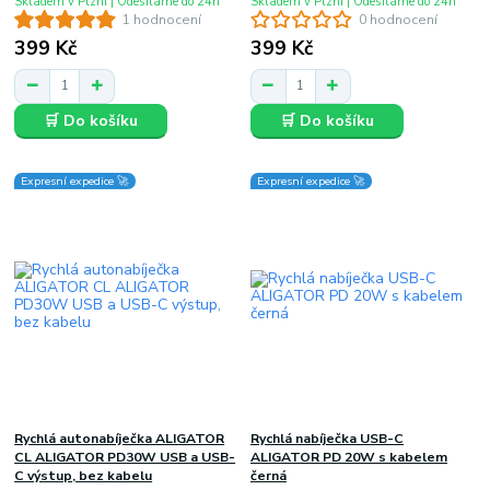
Skladem v Plzni | Odesíláme do 24h
Skladem v Plzni | Odesíláme do 24h
1 hodnocení
0 hodnocení
399 Kč
399 Kč
🛒 Do košíku
🛒 Do košíku
Expresní expedice 🚀
Expresní expedice 🚀
Rychlá autonabíječka ALIGATOR
Rychlá nabíječka USB-C
CL ALIGATOR PD30W USB a USB-
ALIGATOR PD 20W s kabelem
C výstup, bez kabelu
černá