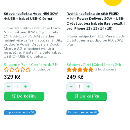
Síťová nabíječka Hoco N56 30W
Rychlá nabíječka do sítě FIXED
4×USB + kabel USB-C černá
Mini - Power Delivery 20W - USB-
C výstup, bez kabelu (lze použít i
Univerzální síťová nabíječka Hoco
pro iPhone 12 / 13 / 14 / 15)
N56 o výkonu 30W s čtyřmi porty
(2× USB-C, 2× USB-A) zvládne
Síťová nabíječka FIXED Mini s USB-
nabíjet více zařízení současně. Díky
C výstupem a podporou PD, 20W,
podpoře Power Delivery a Quick
bílá
Charge 3.0 je nabíjení rychlé a
bezpečné. V balení najdete kabel
USB-C – USB-C o délce ...
Skladem v Plzni | Odesíláme do 24h
Skladem v Plzni | Odesíláme do 24h
0 hodnocení
2 hodnocení
329 Kč
249 Kč
🛒 Do košíku
🛒 Do košíku
Expresní expedice 🚀
Expresní expedice 🚀