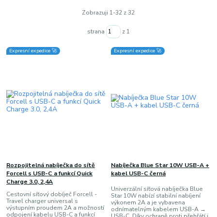
Zobrazuji 1-32 z 32
strana
z 1
Expresní expedice 🚀
Expresní expedice 🚀
Rozpojitelná nabíječka do sítě
Nabíječka Blue Star 10W USB-A +
Forcell s USB-C a funkcí Quick
kabel USB-C černá
Charge 3.0, 2,4A
Univerzální síťová nabíječka Blue
Cestovní síťový dobíječ Forcell -
Star 10W nabízí stabilní nabíjení
Travel charger universal s
výkonem 2A a je vybavena
výstupním proudem 2A a možností
odnímatelným kabelem USB-A →
odpojení kabelu USB-C a funkcí
USB-C. Díky ochraně proti přehřátí i