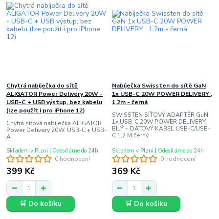
Chytrá nabíječka do sítě
Nabíječka Swissten do sítě GaN
ALIGATOR Power Delivery 20W -
1x USB-C 20W POWER DELIVERY ,
USB-C + USB výstup, bez kabelu
1,2m - černá
(lze použít i pro iPhone 12)
SWISSTEN SÍŤOVÝ ADAPTÉR GaN
1x USB-C 20W POWER DELIVERY
Chytrá síťová nabíječka ALIGATOR
BÍLÝ + DATOVÝ KABEL USB-C/USB-
Power Delivery 20W, USB-C + USB-
C 1,2 M černý
A
Skladem v Plzni | Odesíláme do 24h
Skladem v Plzni | Odesíláme do 24h
0 hodnocení
0 hodnocení
399 Kč
369 Kč
🛒 Do košíku
🛒 Do košíku