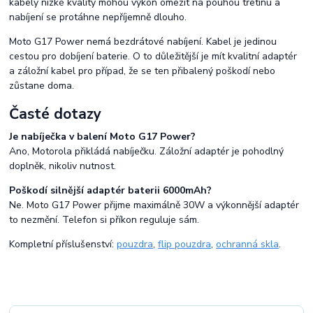
kabely nízké kvality mohou výkon omezit na pouhou třetinu a
nabíjení se protáhne nepříjemně dlouho.
Moto G17 Power nemá bezdrátové nabíjení. Kabel je jedinou
cestou pro dobíjení baterie. O to důležitější je mít kvalitní adaptér
a záložní kabel pro případ, že se ten přibalený poškodí nebo
zůstane doma.
Časté dotazy
Je nabíječka v balení Moto G17 Power?
Ano, Motorola přikládá nabíječku. Záložní adaptér je pohodlný
doplněk, nikoliv nutnost.
Poškodí silnější adaptér baterii 6000mAh?
Ne. Moto G17 Power přijme maximálně 30W a výkonnější adaptér
to nezmění. Telefon si příkon reguluje sám.
Kompletní příslušenství:
pouzdra
,
flip pouzdra
,
ochranná skla
.