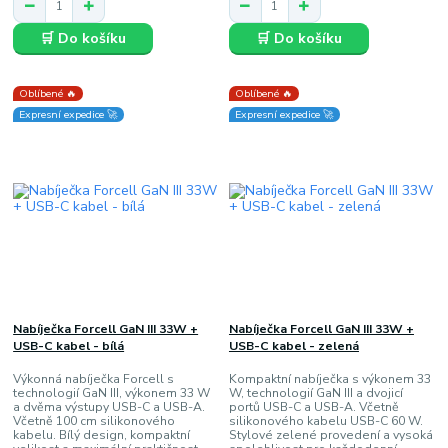
🛒 Do košíku
🛒 Do košíku
Oblíbené 🔥
Oblíbené 🔥
Expresní expedice 🚀
Expresní expedice 🚀
Nabíječka Forcell GaN III 33W +
Nabíječka Forcell GaN III 33W +
USB-C kabel - bílá
USB-C kabel - zelená
Výkonná nabíječka Forcell s
Kompaktní nabíječka s výkonem 33
technologií GaN III, výkonem 33 W
W, technologií GaN III a dvojicí
a dvěma výstupy USB-C a USB-A.
portů USB-C a USB-A. Včetně
Včetně 100 cm silikonového
silikonového kabelu USB-C 60 W.
kabelu. Bílý design, kompaktní
Stylové zelené provedení a vysoká