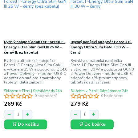
Rychlý nabíjecí adaptér Forcell F-
Rychlý nabíjecí adaptér Forcell F-
Energy Ultra Slim GaN III 25 W -
Energy Ultra Slim GaN III 30 W –
černý (bez kabelu)
černý
Rychlá a ultratenká nabíječka
Rychlá a ultratenká nabíječka
Forcell F-Energy Ultra Slim GaN III
Forcell F-Energy Ultra Slim GaN III
s výkonem 25 W a podporou QC4.0
s výkonem 30 W a podporou QC4.0
a Power Delivery – moderní USB-C
a Power Delivery – moderní USB-C
adaptér do sítě pro smartphony,
adaptér do sítě pro smartphony,
tablety i další zařízení.
tablety i další zařízení.
Skladem v Plzni | Odesíláme do 24h
Skladem v Plzni | Odesíláme do 24h
0 hodnocení
0 hodnocení
269 Kč
279 Kč
🛒 Do košíku
🛒 Do košíku