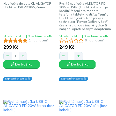
Nabíječka do auta CL ALIGATOR
Rychlá nabíječka ALIGATOR PD
USB-C + USB PD30W, černá
20W s USB-C/USB-C kabelem je
ideální řešení pro moderní
telefony, tablety i další zařízení s
USB-C nabíjením. Nabíječky s
technologií Power Delivery šetří
čas a nabídnou výrazně rychlejší
nabíjení oproti běžným adaptérům.
Skladem v Plzni | Odesíláme do 24h
Skladem v Plzni | Odesíláme do 24h
1 hodnocení
0 hodnocení
299 Kč
249 Kč
🛒 Do košíku
🛒 Do košíku
Expresní expedice 🚀
Expresní expedice 🚀