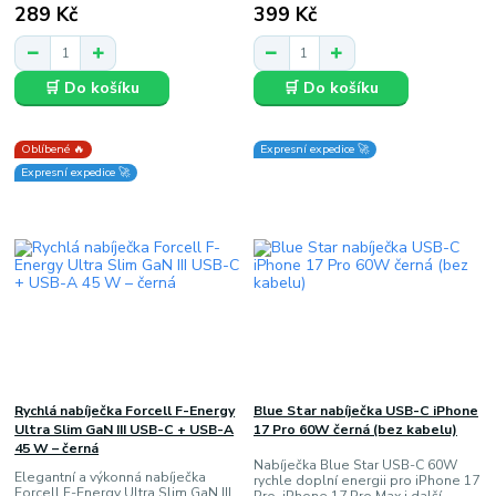
289 Kč
399 Kč
🛒 Do košíku
🛒 Do košíku
Oblíbené 🔥
Expresní expedice 🚀
Expresní expedice 🚀
Rychlá nabíječka Forcell F-Energy
Blue Star nabíječka USB-C iPhone
Ultra Slim GaN III USB-C + USB-A
17 Pro 60W černá (bez kabelu)
45 W – černá
Nabíječka Blue Star USB-C 60W
Elegantní a výkonná nabíječka
rychle doplní energii pro iPhone 17
Forcell F-Energy Ultra Slim GaN III