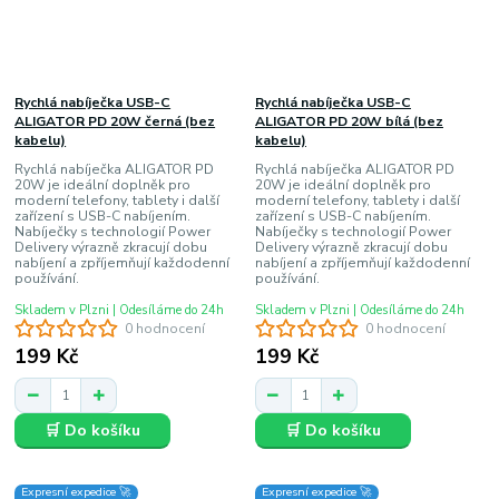
Rychlá nabíječka USB-C
Rychlá nabíječka USB-C
ALIGATOR PD 20W černá (bez
ALIGATOR PD 20W bílá (bez
kabelu)
kabelu)
Rychlá nabíječka ALIGATOR PD
Rychlá nabíječka ALIGATOR PD
20W je ideální doplněk pro
20W je ideální doplněk pro
moderní telefony, tablety i další
moderní telefony, tablety i další
zařízení s USB-C nabíjením.
zařízení s USB-C nabíjením.
Nabíječky s technologií Power
Nabíječky s technologií Power
Delivery výrazně zkracují dobu
Delivery výrazně zkracují dobu
nabíjení a zpříjemňují každodenní
nabíjení a zpříjemňují každodenní
používání.
používání.
Skladem v Plzni | Odesíláme do 24h
Skladem v Plzni | Odesíláme do 24h
0 hodnocení
0 hodnocení
199 Kč
199 Kč
🛒 Do košíku
🛒 Do košíku
Expresní expedice 🚀
Expresní expedice 🚀