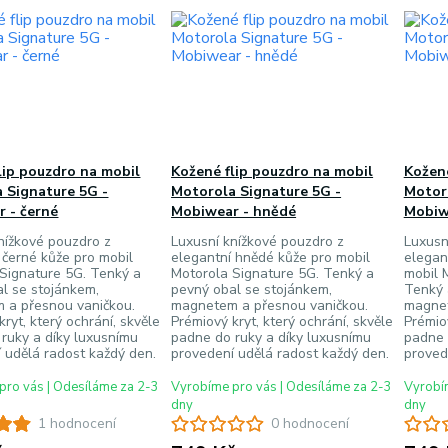
lip pouzdro na mobil
Kožené flip pouzdro na mobil
Kožené
 Signature 5G -
Motorola Signature 5G -
Motor
 - černé
Mobiwear - hnědé
Mobiw
nížkové pouzdro z
Luxusní knížkové pouzdro z
Luxusn
 černé kůže pro mobil
elegantní hnědé kůže pro mobil
elegan
Signature 5G. Tenký a
Motorola Signature 5G. Tenký a
mobil 
l se stojánkem,
pevný obal se stojánkem,
Tenký 
 a přesnou vaničkou.
magnetem a přesnou vaničkou.
magnet
kryt, který ochrání, skvěle
Prémiový kryt, který ochrání, skvěle
Prémiov
ruky a díky luxusnímu
padne do ruky a díky luxusnímu
padne 
 udělá radost každý den.
provedení udělá radost každý den.
proved
pro vás | Odesíláme za 2-3
Vyrobíme pro vás | Odesíláme za 2-3
Vyrobím
dny
dny
1 hodnocení
0 hodnocení