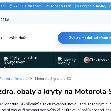
čení
📦
77 000+ skladem
📍
Odběr v Plzni
🎨
Originální motivy
 899 Kč
kt
Vrátit zboží
Zvolte model telefonu 
Kryty s vlastním
Mobily
Elektronika
motivem
Pouzdra Motorola
Motorola Signature 5G
dra, obaly a kryty na Motorola 
 Signature 5G přichází s texturovanou lnovou zádi, leteckým hli
loď si zaslouží ochranu odpovídající její úrovni. V naší kategorii n