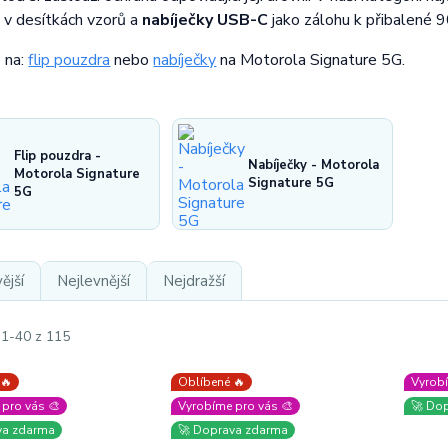
v desítkách vzorů a
nabíječky USB-C
jako zálohu k přibalené 
 na:
flip pouzdra
nebo
nabíječky
na Motorola Signature 5G.
Flip pouzdra -
Nabíječky - Motorola
Motorola Signature
Signature 5G
5G
ější
Nejlevnější
Nejdražší
 1-40 z 115
 🔥
Oblíbené 🔥
Vyrobí
pro vás 🎨
Vyrobíme pro vás 🎨
🚀 Do
va zdarma
🚀 Doprava zdarma