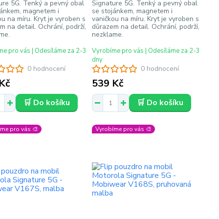
ure 5G. Tenký a pevný obal
Signature 5G. Tenký a pevný obal
jánkem, magnetem i
se stojánkem, magnetem i
u na míru. Kryt je vyroben s
vaničkou na míru. Kryt je vyroben s
 na detail. Ochrání, podrží,
důrazem na detail. Ochrání, podrží,
me.
nezklame.
e pro vás | Odesíláme za 2-3
Vyrobíme pro vás | Odesíláme za 2-3
dny
0 hodnocení
0 hodnocení
Kč
539 Kč
🛒 Do košíku
🛒 Do košíku
me pro vás 🎨
Vyrobíme pro vás 🎨