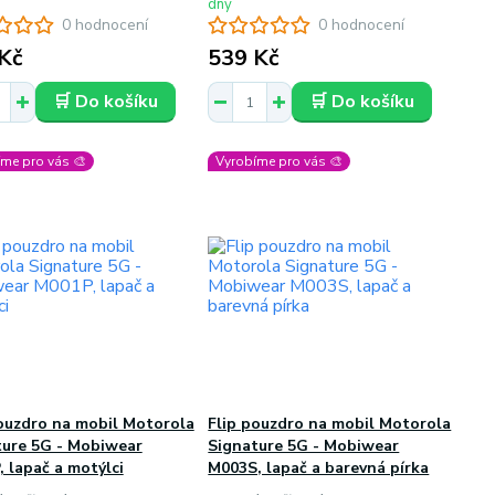
dny
0 hodnocení
0 hodnocení
Kč
539 Kč
🛒 Do košíku
🛒 Do košíku
me pro vás 🎨
Vyrobíme pro vás 🎨
ouzdro na mobil Motorola
Flip pouzdro na mobil Motorola
ture 5G - Mobiwear
Signature 5G - Mobiwear
 lapač a motýlci
M003S, lapač a barevná pírka