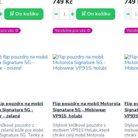
č
749 Kč
749 
🛒 Do košíku
🛒 Do košíku
pro vás 🎨
Vyrobíme pro vás 🎨
Vyrobí
lip pouzdro na mobil
Flip pouzdro na mobil Motorola
Flip p
 Signature 5G -
Signature 5G - Mobiwear
Signa
 - zelené
VP91S, holubi
VP93S,
nížkové pouzdro z
Stylové knížkové pouzdro s
Stylov
 zelené kůže pro mobil
motivem VP91S Holubi, které
motive
Signature 5G. Tenký a
chrání celý mobil Motorola
chrání