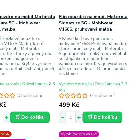
ouzdro na mobil Motorola
Flip pouzdro na mobil Motorola
ture 5G - Mobiwear
Signature 5G - Mobiwear
, malba
V168S, pruhovaná malba
é knížkové pouzdro s
Stylové knížkové pouzdro s
m V167S Malba, které
motivem V168S Pruhovaná malba,
 celý mobil Motorola
které chrání celý mobil Motorola
ure 5G. Tenký a pevný obal
Signature 5G. Tenký a pevný obal
jánkem, magnetem i
se stojánkem, magnetem i
u na míru. Kryt je vyroben s
vaničkou na míru. Kryt je vyroben s
 na detail. Ochrání, podrží,
důrazem na detail. Ochrání, podrží,
me.
nezklame.
e pro vás | Odesíláme za 2-3
Vyrobíme pro vás | Odesíláme za 2-3
dny
0 hodnocení
0 hodnocení
Kč
499 Kč
🛒 Do košíku
🛒 Do košíku
né 🔥
Vyrobíme pro vás 🎨