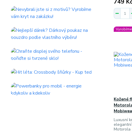
749 K
Vyrobíme 
Kožené f
Motorola
Mobiwear
Luxusní k
elegantní
Motorola 