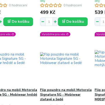
dny
dny
0 hodnocení
0 hodnocení
č
499 Kč
539 
🛒 Do košíku
🛒 Do košíku
pro vás 🎨
Vyrobíme pro vás 🎨
Vyrobí
zdro na mobil Motorola
Flip pouzdro na mobil Motorola
Flip p
e 5G - Mobiwear hnědé
Signature 5G - Mobiwear
Signa
zlatavé a šedé
M001P,