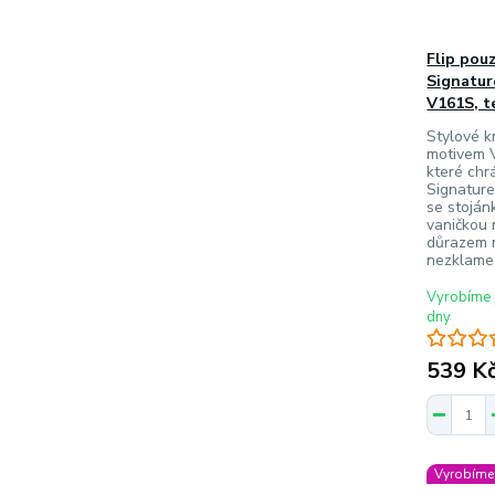
Flip pou
Signatur
V161S, t
Stylové k
motivem 
které chr
Signature
se stojá
vaničkou 
důrazem n
nezklame
Vyrobíme 
dny
539 K
Vyrobíme 