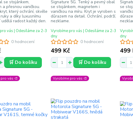
l se stojánkem,
Signature 5G. Tenký a pevný obal
Signat
 a přesnou vaničkou.
se stojánkem, magnetem i
se sto
kryt, který ochrání, skvěle
vaničkou na míru. Kryt je vyroben s
vaničko
ruky a díky luxusnímu
důrazem na detail. Ochrání, podrží,
důrazem
 udělá radost každý den.
nezklame.
nezkla
pro vás | Odesíláme za 2-3
Vyrobíme pro vás | Odesíláme za 2-3
Vyrobím
dny
dny
0 hodnocení
0 hodnocení
č
499 Kč
499 
🛒 Do košíku
🛒 Do košíku
pro vás 🎨
Vyrobíme pro vás 🎨
Vyrobí