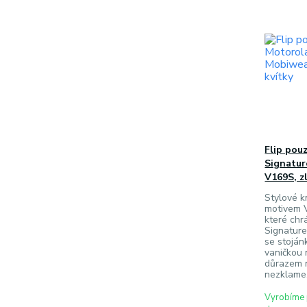
Flip pou
Signatur
V169S, z
Stylové k
motivem V
které chr
Signature
se stojá
vaničkou 
důrazem n
nezklame
Vyrobíme 