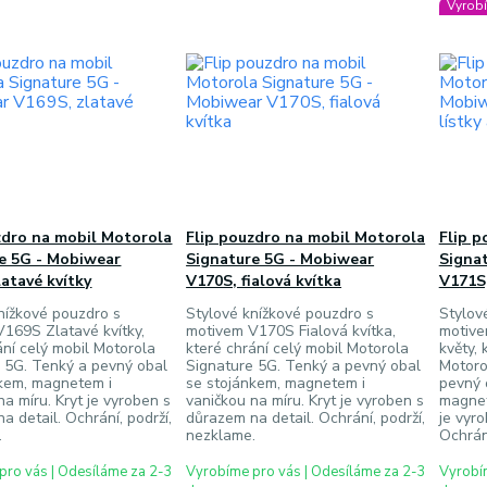
Vyrobí
zdro na mobil Motorola
Flip pouzdro na mobil Motorola
Flip p
e 5G - Mobiwear
Signature 5G - Mobiwear
Signa
latavé kvítky
V170S, fialová kvítka
V171S,
nížkové pouzdro s
Stylové knížkové pouzdro s
Stylov
169S Zlatavé kvítky,
motivem V170S Fialová kvítka,
motive
ání celý mobil Motorola
které chrání celý mobil Motorola
květy, 
 5G. Tenký a pevný obal
Signature 5G. Tenký a pevný obal
Motoro
nkem, magnetem i
se stojánkem, magnetem i
pevný 
na míru. Kryt je vyroben s
vaničkou na míru. Kryt je vyroben s
magnet
a detail. Ochrání, podrží,
důrazem na detail. Ochrání, podrží,
je vyr
.
nezklame.
Ochrán
pro vás | Odesíláme za 2-3
Vyrobíme pro vás | Odesíláme za 2-3
Vyrobím