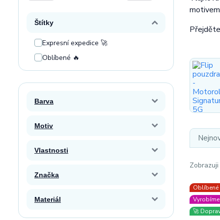
motivem 
Štítky
Přejděte
Expresní expedice 🚀
Oblíbené 🔥
Barva
Motiv
Nejnov
Vlastnosti
Zobrazuji
Značka
Oblíbené
Materiál
Vyrobíme 
🚀 Dopra