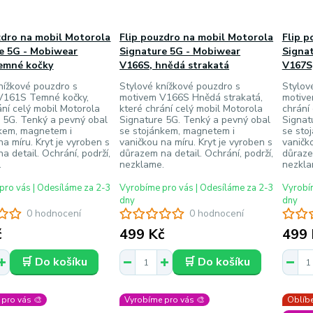
zdro na mobil Motorola
Flip pouzdro na mobil Motorola
Flip p
e 5G - Mobiwear
Signature 5G - Mobiwear
Signa
emné kočky
V166S, hnědá strakatá
V167S
nížkové pouzdro s
Stylové knížkové pouzdro s
Stylov
V161S Temné kočky,
motivem V166S Hnědá strakatá,
motive
ání celý mobil Motorola
které chrání celý mobil Motorola
chrání
 5G. Tenký a pevný obal
Signature 5G. Tenký a pevný obal
Signat
nkem, magnetem i
se stojánkem, magnetem i
se sto
na míru. Kryt je vyroben s
vaničkou na míru. Kryt je vyroben s
vaničko
a detail. Ochrání, podrží,
důrazem na detail. Ochrání, podrží,
důrazem
.
nezklame.
nezkla
pro vás | Odesíláme za 2-3
Vyrobíme pro vás | Odesíláme za 2-3
Vyrobím
dny
dny
0 hodnocení
0 hodnocení
č
499 Kč
499 
🛒 Do košíku
🛒 Do košíku
pro vás 🎨
Vyrobíme pro vás 🎨
Oblíbe