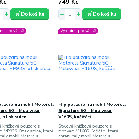
Kč
749 Kč
🛒 Do košíku
🛒 Do košíku
me pro vás 🎨
Vyrobíme pro vás 🎨
ouzdro na mobil Motorola
Flip pouzdro na mobil Motorola
ture 5G - Mobiwear
Signature 5G - Mobiwear
 otisk srdce
V160S, kočičáci
é knížkové pouzdro s
Stylové knížkové pouzdro s
m VP93S Otisk srdce, které
motivem V160S Kočičáci, které
 celý mobil Motorola
chrání celý mobil Motorola