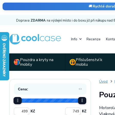
🚚
Rychlé doru
Doprava
ZDARMA
na výdejní místo i do boxu již při nákupu nad
Info
Recenze
Konta
Pouzdra a kryty na
Příslušenství k
mobily
mobilu
Úvod
Cena:
Pouz
Motorola
Kč
Kč
Vlajková 