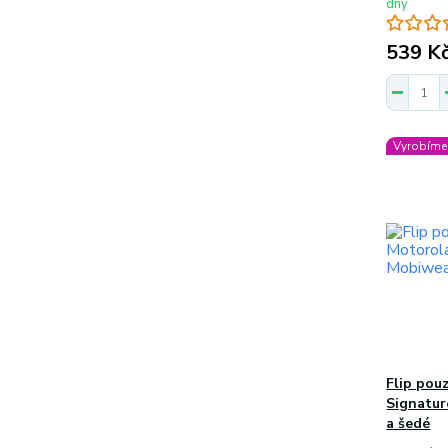
dny
539 K
Vyrobíme 
Flip pou
Signatur
a šedé