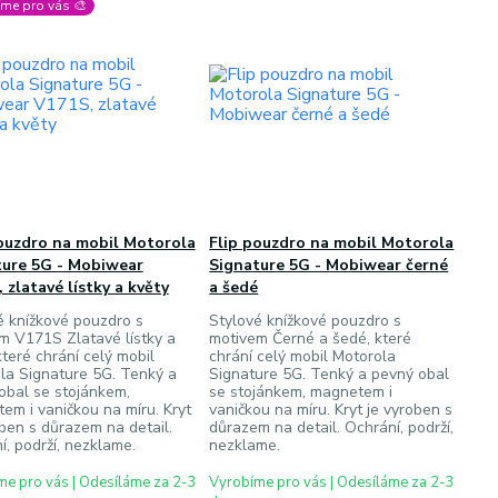
me pro vás 🎨
ouzdro na mobil Motorola
Flip pouzdro na mobil Motorola
ture 5G - Mobiwear
Signature 5G - Mobiwear černé
 zlatavé lístky a květy
a šedé
é knížkové pouzdro s
Stylové knížkové pouzdro s
m V171S Zlatavé lístky a
motivem Černé a šedé, které
které chrání celý mobil
chrání celý mobil Motorola
la Signature 5G. Tenký a
Signature 5G. Tenký a pevný obal
obal se stojánkem,
se stojánkem, magnetem i
em i vaničkou na míru. Kryt
vaničkou na míru. Kryt je vyroben s
oben s důrazem na detail.
důrazem na detail. Ochrání, podrží,
í, podrží, nezklame.
nezklame.
e pro vás | Odesíláme za 2-3
Vyrobíme pro vás | Odesíláme za 2-3