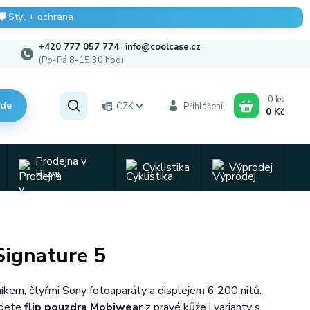
🛡️
Styl + ochrana
+420 777 057 774
info@coolcase.cz
(Po-Pá 8-15:30 hod)
0
ks
zde
CZK
Přihlášení
0 Kč
Prodejna v
Cyklistika
Výprodej
Plzni
Signature 5
níkem, čtyřmi Sony fotoaparáty a displejem 6 200 nitů.
ajdete
flip pouzdra Mobiwear
z pravé kůže i varianty s