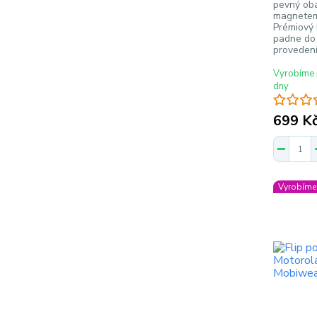
pevný oba
magnetem
Prémiový 
padne do 
provedení
Vyrobíme 
dny
699 K
Vyrobíme 