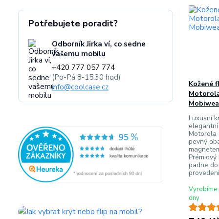
Potřebujete poradit?
Odborník Jirka ví, co sedne
vašemu mobilu
+420 777 057 774
(Po-Pá 8-15:30 hod)
Kožené f
info@coolcase.cz
Motorola
Mobiwear
Luxusní k
elegantní
Motorola 
pevný oba
magnetem
Prémiový 
padne do 
provedení
Vyrobíme 
dny