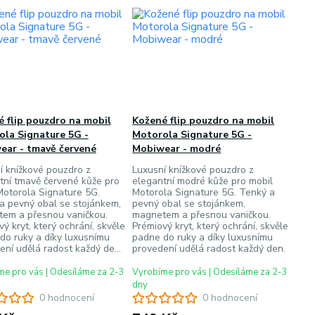
 flip pouzdro na mobil
Kožené flip pouzdro na mobil
ola Signature 5G -
Motorola Signature 5G -
ear - tmavě červené
Mobiwear - modré
í knížkové pouzdro z
Luxusní knížkové pouzdro z
tní tmavě červené kůže pro
elegantní modré kůže pro mobil
Motorola Signature 5G.
Motorola Signature 5G. Tenký a
a pevný obal se stojánkem,
pevný obal se stojánkem,
em a přesnou vaničkou.
magnetem a přesnou vaničkou.
ý kryt, který ochrání, skvěle
Prémiový kryt, který ochrání, skvěle
do ruky a díky luxusnímu
padne do ruky a díky luxusnímu
ení udělá radost každý de...
provedení udělá radost každý den.
e pro vás | Odesíláme za 2-3
Vyrobíme pro vás | Odesíláme za 2-3
dny
0 hodnocení
0 hodnocení