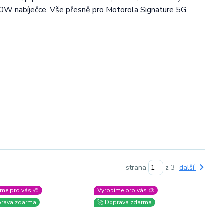
90W nabíječce. Vše přesně pro Motorola Signature 5G.
strana
z 3
další
me pro vás 🎨
Vyrobíme pro vás 🎨
prava zdarma
🚀 Doprava zdarma