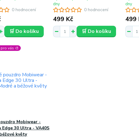
dny
dny
0 hodnocení
0 hodnocení
č
499 Kč
499 
🛒 Do košíku
🛒 Do košíku
pro vás 🎨
pouzdro Mobiwear -
 Edge 30 Ultra - VA40S
béžové květy