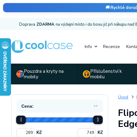
🚚
Rychlé doru
Doprava
ZDARMA
na výdejní místo i do boxu již při nákupu nad
Info
Recenze
Konta
Pouzdra a kryty na
Příslušenství k
mobily
mobilu
Úvod
Cena:
Flip
Edge
Kč
Kč