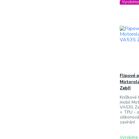
Vyrobíme 
Flipové 
Motorola
Zebří
Knížkové f
mobil Mot
VA53S Zeb
+ TPU - o
silikonov
zavírání
Vyrobíme 