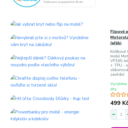
Flipové 
Motorola
Jeřábi
Knížkové f
mobil Mot
VP16S Jeř
+ TPU - o
silikonov
zavírání
Vyrobíme 
dny
499 K