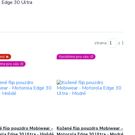
o Edge 30 Ultra
strana
z 1
né 🔥
Vyrobíme pro vás 🎨
me pro vás 🎨
 flip pouzdro Mobiwear -
Kožené flip pouzdro Mobiwear -
ola Edge 30 Ultra - Hnědé
Motorola Edge 30 Ultra - Modré