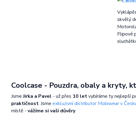
Vyklápěc
skvělý d
Motorol
Flipové 
sluchátko
Coolcase - Pouzdra, obaly a kryty, 
Jsme
Jirka a Pavel
- už přes
10 let
vybíráme ty nejlepší p
praktičnost
. Jsme
exkluzivní distributor Mobiwear v Česk
místě -
vážíme si vaší důvěry
.