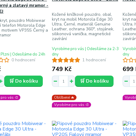
rný a zlatavý mramor -
EJ
Kožené knížkové pouzdro, obal,
Kožené
kryt na mobil Motorola Edge 30
kryt n
, kryt, pouzdro Mobiwear
Ultra, Černé, materiál Genuine
Ultra,
í telefon Motorola Edge
Leather, ochrana 360°, stojánek,
Leathe
 s motivem VP35S Černý a
silikonová vanička, magnetické
siliko
mramor
zavírání
zavírán
Vyrobíme pro vás | Odesíláme za 2-3
Vyrobím
 Plzni | Odesíláme do 24h
dny
dny
0 hodnocení
1 hodnocení
č
749 Kč
699 
🛒 Do košíku
🛒 Do košíku
pro vás 🎨
Oblíbené 🔥
Vyrobí
Vyrobíme pro vás 🎨