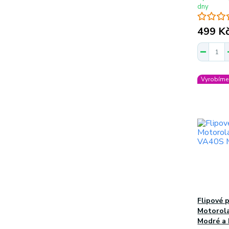
dny
499 K
Vyrobíme 
Flipové 
Motorola
Modré a 