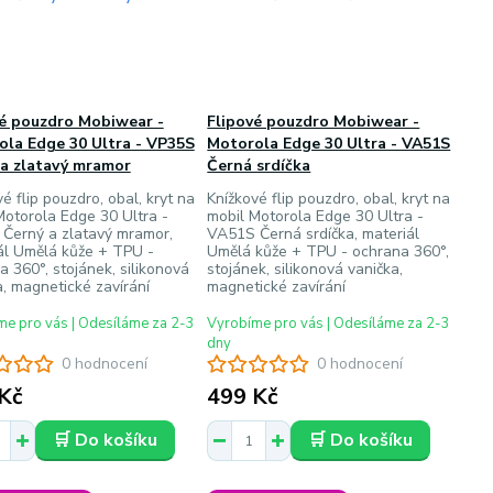
vé pouzdro Mobiwear -
Flipové pouzdro Mobiwear -
la Edge 30 Ultra - VP35S
Motorola Edge 30 Ultra - VA51S
 a zlatavý mramor
Černá srdíčka
é flip pouzdro, obal, kryt na
Knížkové flip pouzdro, obal, kryt na
Motorola Edge 30 Ultra -
mobil Motorola Edge 30 Ultra -
Černý a zlatavý mramor,
VA51S Černá srdíčka, materiál
ál Umělá kůže + TPU -
Umělá kůže + TPU - ochrana 360°,
a 360°, stojánek, silikonová
stojánek, silikonová vanička,
a, magnetické zavírání
magnetické zavírání
e pro vás | Odesíláme za 2-3
Vyrobíme pro vás | Odesíláme za 2-3
dny
0 hodnocení
0 hodnocení
Kč
499 Kč
🛒 Do košíku
🛒 Do košíku