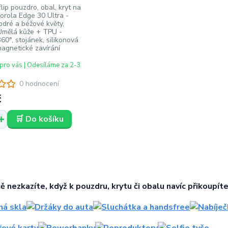
lip pouzdro, obal, kryt na
orola Edge 30 Ultra -
dré a béžové květy,
Umělá kůže + TPU -
60°, stojánek, silikonová
magnetické zavírání
pro vás | Odesíláme za 2-3
0 hodnocení
č
🛒 Do košíku
tě nezkazíte, když k pouzdru, krytu či obalu navíc přikoupíte