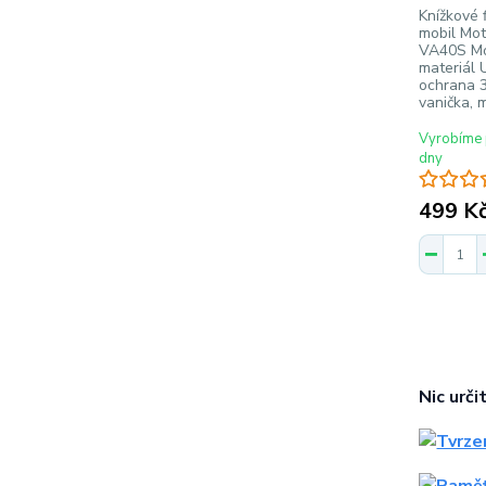
Knížkové f
mobil Mot
VA40S Mo
materiál 
ochrana 3
vanička, 
Vyrobíme 
dny
499 K
Nic urči