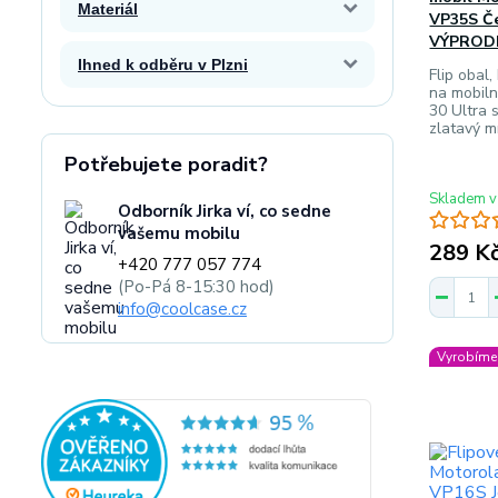
Materiál
VP35S Če
VÝPROD
Ihned k odběru v Plzni
Flip obal
na mobiln
30 Ultra
zlatavý 
Potřebujete poradit?
Skladem v
Odborník Jirka ví, co sedne
vašemu mobilu
289 K
+420 777 057 774
(Po-Pá 8-15:30 hod)
info@coolcase.cz
Vyrobíme 