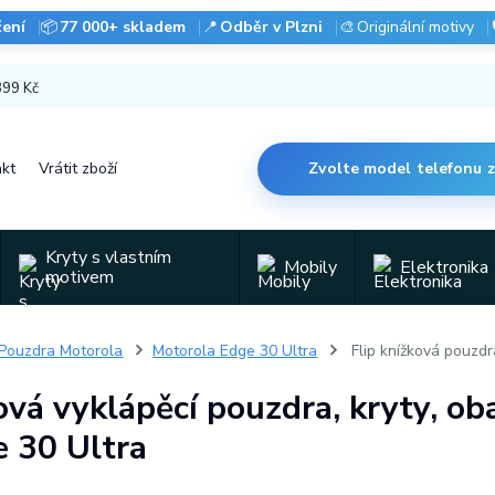
čení
📦
77 000+ skladem
📍
Odběr v Plzni
🎨
Originální motivy
 899 Kč
kt
Vrátit zboží
Zvolte model telefonu 
Kryty s vlastním
Mobily
Elektronika
motivem
Pouzdra Motorola
Motorola Edge 30 Ultra
Flip knížková pouzdr
ová vyklápěcí pouzdra, kryty, o
 30 Ultra