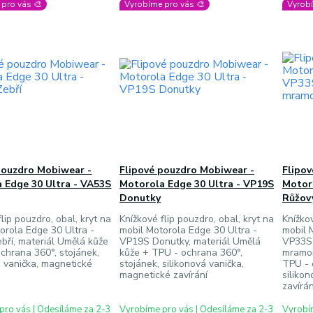
pro vás 🎨
Vyrobíme pro vás 🎨
Vyrobí
pouzdro Mobiwear -
Flipové pouzdro Mobiwear -
Flipo
 Edge 30 Ultra - VA53S
Motorola Edge 30 Ultra - VP19S
Motoro
Donutky
Růžov
lip pouzdro, obal, kryt na
Knížkové flip pouzdro, obal, kryt na
Knížkov
orola Edge 30 Ultra -
mobil Motorola Edge 30 Ultra -
mobil 
ří, materiál Umělá kůže
VP19S Donutky, materiál Umělá
VP33S 
chrana 360°, stojánek,
kůže + TPU - ochrana 360°,
mramor
á vanička, magnetické
stojánek, silikonová vanička,
TPU - 
magnetické zavírání
siliko
zavírán
pro vás | Odesíláme za 2-3
Vyrobíme pro vás | Odesíláme za 2-3
Vyrobím