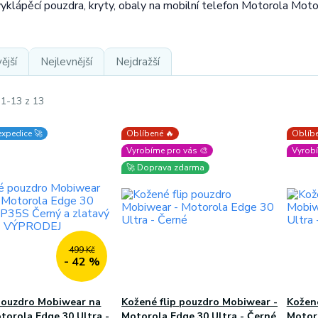
vyklápěcí pouzdra, kryty, obaly na mobilní telefon Motorola Mot
ější
Nejlevnější
Nejdražší
 1-13 z 13
expedice 🚀
Oblíbené 🔥
Oblíbe
Vyrobíme pro vás 🎨
Vyrobí
🚀 Doprava zdarma
499 Kč
- 42 %
pouzdro Mobiwear na
Kožené flip pouzdro Mobiwear -
Kožené
torola Edge 30 Ultra -
Motorola Edge 30 Ultra - Černé
Motor