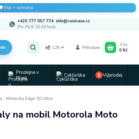
🛡️
Styl + ochrana
+420 777 057 774
info@coolcase.cz
(Po-Pá 8-15:30 hod)
0
ks
zde
CZK
Přihlášení
0 Kč
Prodejna v
Cyklistika
Výprodej
Plzni
a - Motorola Edge 30 Ultra
baly na mobil Motorola Moto