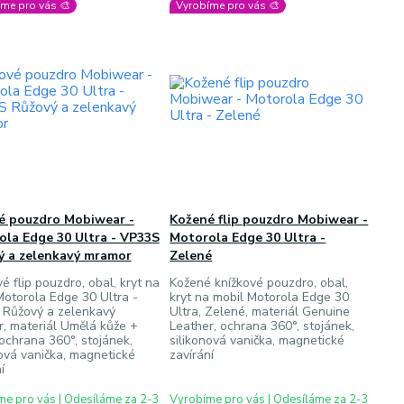
me pro vás 🎨
Vyrobíme pro vás 🎨
vé pouzdro Mobiwear -
Kožené flip pouzdro Mobiwear -
la Edge 30 Ultra - VP33S
Motorola Edge 30 Ultra -
ý a zelenkavý mramor
Zelené
é flip pouzdro, obal, kryt na
Kožené knížkové pouzdro, obal,
Motorola Edge 30 Ultra -
kryt na mobil Motorola Edge 30
Růžový a zelenkavý
Ultra, Zelené, materiál Genuine
, materiál Umělá kůže +
Leather, ochrana 360°, stojánek,
ochrana 360°, stojánek,
silikonová vanička, magnetické
nová vanička, magnetické
zavírání
í
e pro vás | Odesíláme za 2-3
Vyrobíme pro vás | Odesíláme za 2-3