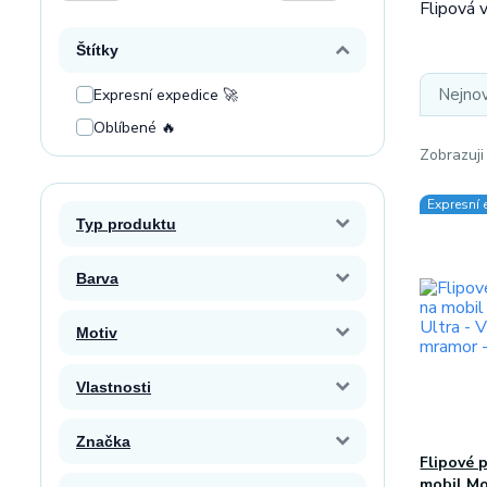
Flipová 
Štítky
Nejnov
Expresní expedice 🚀
Oblíbené 🔥
Zobrazuji
Expresní 
Typ produktu
Barva
Motiv
Vlastnosti
Značka
Flipové 
mobil Mo