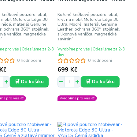
 knížkové pouzdro, obal,
Kožené knížkové pouzdro, obal,
a mobil Motorola Edge 30
kryt na mobil Motorola Edge 30
 Hnědé, materiál Genuine
Ultra, Modré, materiál Genuine
r, ochrana 360°, stojánek,
Leather, ochrana 360°, stojánek,
nová vanička, magnetické
silikonová vanička, magnetické
í
zavírání
e pro vás | Odesíláme za 2-3
Vyrobíme pro vás | Odesíláme za 2-3
dny
0 hodnocení
0 hodnocení
Kč
699 Kč
🛒 Do košíku
🛒 Do košíku
me pro vás 🎨
Vyrobíme pro vás 🎨