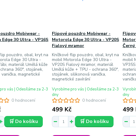
pouzdro Mobiwear -
Flipové pouzdro Mobiwear -
Flipo
 Edge 30 Ultra - VP16S
Motorola Edge 30 Ultra - VP20S
Motoro
Fialový mramor
Černý
lip pouzdro, obal, kryt na
Knížkové flip pouzdro, obal, kryt na
Knížkov
orola Edge 30 Ultra -
mobil Motorola Edge 30 Ultra -
mobil 
ábi, materiál Umělá kůže
VP20S Fialový mramor, materiál
VP35S 
chrana 360°, stojánek,
Umělá kůže + TPU - ochrana 360°,
materi
á vanička, magnetické
stojánek, silikonová vanička,
ochran
magnetické zavírání
vaničk
pro vás | Odesíláme za 2-3
Vyrobíme pro vás | Odesíláme za 2-3
Vyrobím
dny
dny
0 hodnocení
0 hodnocení
č
499 Kč
499 
🛒 Do košíku
🛒 Do košíku