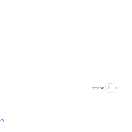
strana
z 1
: