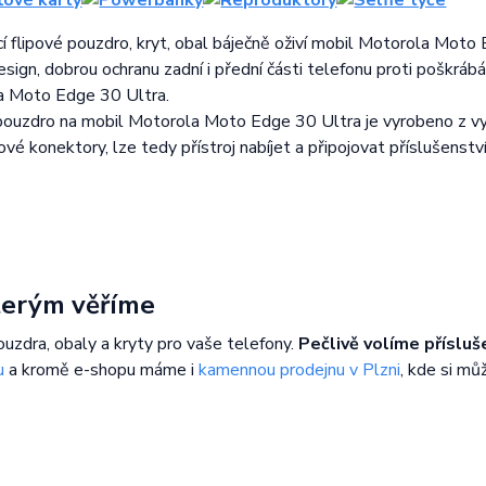
í flipové pouzdro, kryt, obal báječně oživí mobil Motorola Moto 
esign, dobrou ochranu zadní i přední části telefonu proti poškrábá
a Moto Edge 30 Ultra.
pouzdro na mobil Motorola Moto Edge 30 Ultra je vyrobeno z vys
vé konektory, lze tedy přístroj nabíjet a připojovat příslušenství
kterým věříme
ouzdra, obaly a kryty pro vaše telefony.
Pečlivě volíme přísluš
u
a kromě e-shopu máme i
kamennou prodejnu v Plzni
, kde si mů