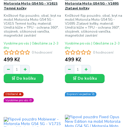
Motorola Moto G54 5G - V161S
Motorola Moto G54 5G - V169S
Temné kočky
Zlatavé kvítky
Knížkové flip pouzdro, obal, kryt na
Knížkové flip pouzdro, obal, kryt na
mobil Motorola Moto G54 5G -
mobil Motorola Moto G54 5G -
V161S Temné kočky, materiál
V169S Zlatavé kvítky, materiál
Umělá kůže + TPU - ochrana 360°,
Umělá kůže + TPU - ochrana 360°,
stojánek, silikonová vanička,
stojánek, silikonová vanička,
magnetické zavírání
magnetické zavírání
Vyrobíme pro vás | Odesíláme za 2-3
Vyrobíme pro vás | Odesíláme za 2-3
dny
dny
0 hodnocení
0 hodnocení
499 Kč
499 Kč
🛒 Do košíku
🛒 Do košíku
Oblíbené 🔥
Expresní expedice 🚀
Vyrobíme pro vás 🎨