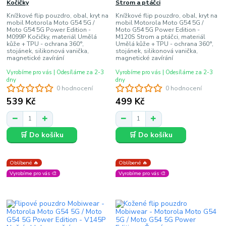
Kočičky
Strom a ptáčci
Knížkové flip pouzdro, obal, kryt na
Knížkové flip pouzdro, obal, kryt na
mobil Motorola Moto G54 5G /
mobil Motorola Moto G54 5G /
Moto G54 5G Power Edition -
Moto G54 5G Power Edition -
M099P Kočičky, materiál Umělá
M120S Strom a ptáčci, materiál
kůže + TPU - ochrana 360°,
Umělá kůže + TPU - ochrana 360°,
stojánek, silikonová vanička,
stojánek, silikonová vanička,
magnetické zavírání
magnetické zavírání
Vyrobíme pro vás | Odesíláme za 2-3
Vyrobíme pro vás | Odesíláme za 2-3
dny
dny
0 hodnocení
0 hodnocení
539 Kč
499 Kč
🛒 Do košíku
🛒 Do košíku
Oblíbené 🔥
Oblíbené 🔥
Vyrobíme pro vás 🎨
Vyrobíme pro vás 🎨