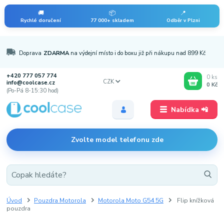
🚚
📦
📍
Rychlé doručení
77 000+ skladem
Odběr v Plzni
Doprava
ZDARMA
na výdejní místo i do boxu již při nákupu nad 899 Kč
+420 777 057 774
0
ks
CZK
info@coolcase.cz
0 Kč
(Po-Pá 8-15:30 hod)
Nabídka 📲
Zvolte model telefonu zde
Úvod
Pouzdra Motorola
Motorola Moto G54 5G
Flip knížková
pouzdra