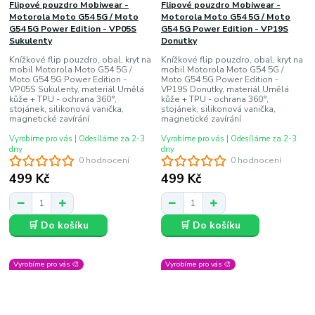
Flipové pouzdro Mobiwear -
Flipové pouzdro Mobiwear -
Motorola Moto G54 5G / Moto
Motorola Moto G54 5G / Moto
G54 5G Power Edition - VP05S
G54 5G Power Edition - VP19S
Sukulenty
Donutky
Knížkové flip pouzdro, obal, kryt na
Knížkové flip pouzdro, obal, kryt na
mobil Motorola Moto G54 5G /
mobil Motorola Moto G54 5G /
Moto G54 5G Power Edition -
Moto G54 5G Power Edition -
VP05S Sukulenty, materiál Umělá
VP19S Donutky, materiál Umělá
kůže + TPU - ochrana 360°,
kůže + TPU - ochrana 360°,
stojánek, silikonová vanička,
stojánek, silikonová vanička,
magnetické zavírání
magnetické zavírání
Vyrobíme pro vás | Odesíláme za 2-3
Vyrobíme pro vás | Odesíláme za 2-3
dny
dny
0 hodnocení
0 hodnocení
499 Kč
499 Kč
🛒 Do košíku
🛒 Do košíku
Vyrobíme pro vás 🎨
Vyrobíme pro vás 🎨