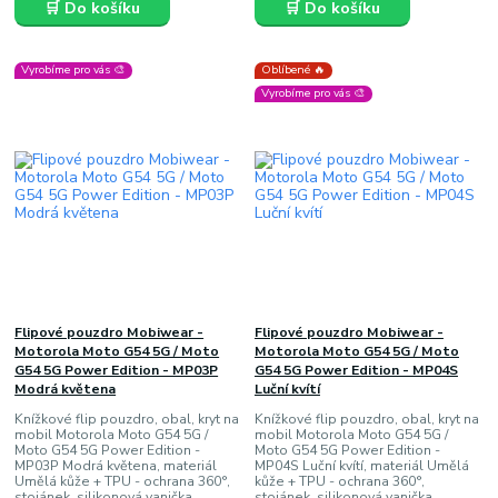
🛒 Do košíku
🛒 Do košíku
Vyrobíme pro vás 🎨
Oblíbené 🔥
Vyrobíme pro vás 🎨
Flipové pouzdro Mobiwear -
Flipové pouzdro Mobiwear -
Motorola Moto G54 5G / Moto
Motorola Moto G54 5G / Moto
G54 5G Power Edition - MP03P
G54 5G Power Edition - MP04S
Modrá květena
Luční kvítí
Knížkové flip pouzdro, obal, kryt na
Knížkové flip pouzdro, obal, kryt na
mobil Motorola Moto G54 5G /
mobil Motorola Moto G54 5G /
Moto G54 5G Power Edition -
Moto G54 5G Power Edition -
MP03P Modrá květena, materiál
MP04S Luční kvítí, materiál Umělá
Umělá kůže + TPU - ochrana 360°,
kůže + TPU - ochrana 360°,
stojánek, silikonová vanička,
stojánek, silikonová vanička,