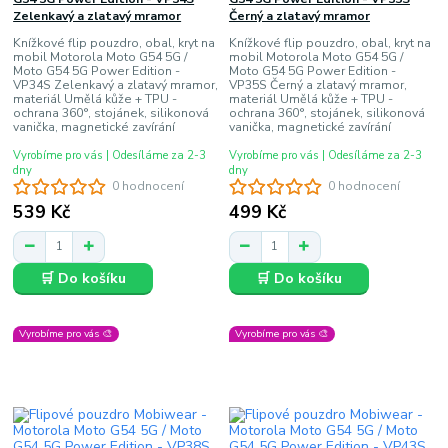
Zelenkavý a zlatavý mramor
Černý a zlatavý mramor
Knížkové flip pouzdro, obal, kryt na
Knížkové flip pouzdro, obal, kryt na
mobil Motorola Moto G54 5G /
mobil Motorola Moto G54 5G /
Moto G54 5G Power Edition -
Moto G54 5G Power Edition -
VP34S Zelenkavý a zlatavý mramor,
VP35S Černý a zlatavý mramor,
materiál Umělá kůže + TPU -
materiál Umělá kůže + TPU -
ochrana 360°, stojánek, silikonová
ochrana 360°, stojánek, silikonová
vanička, magnetické zavírání
vanička, magnetické zavírání
Vyrobíme pro vás | Odesíláme za 2-3
Vyrobíme pro vás | Odesíláme za 2-3
dny
dny
0 hodnocení
0 hodnocení
539 Kč
499 Kč
🛒 Do košíku
🛒 Do košíku
Vyrobíme pro vás 🎨
Vyrobíme pro vás 🎨