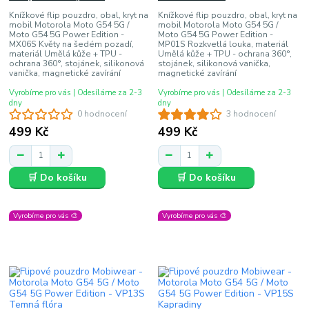
Knížkové flip pouzdro, obal, kryt na
Knížkové flip pouzdro, obal, kryt na
mobil Motorola Moto G54 5G /
mobil Motorola Moto G54 5G /
Moto G54 5G Power Edition -
Moto G54 5G Power Edition -
MX06S Květy na šedém pozadí,
MP01S Rozkvetlá louka, materiál
materiál Umělá kůže + TPU -
Umělá kůže + TPU - ochrana 360°,
ochrana 360°, stojánek, silikonová
stojánek, silikonová vanička,
vanička, magnetické zavírání
magnetické zavírání
Vyrobíme pro vás | Odesíláme za 2-3
Vyrobíme pro vás | Odesíláme za 2-3
dny
dny
0 hodnocení
3 hodnocení
499 Kč
499 Kč
🛒 Do košíku
🛒 Do košíku
Vyrobíme pro vás 🎨
Vyrobíme pro vás 🎨