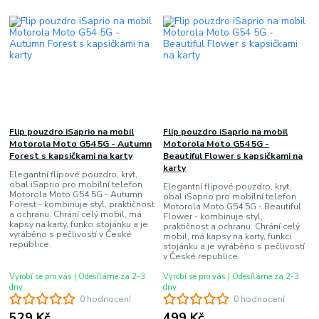
Flip pouzdro iSaprio na mobil
Flip pouzdro iSaprio na mobil
Motorola Moto G54 5G - Autumn
Motorola Moto G54 5G -
Forest s kapsičkami na karty
Beautiful Flower s kapsičkami na
karty
Elegantní flipové pouzdro, kryt,
obal iSaprio pro mobilní telefon
Elegantní flipové pouzdro, kryt,
Motorola Moto G54 5G - Autumn
obal iSaprio pro mobilní telefon
Forest - kombinuje styl, praktičnost
Motorola Moto G54 5G - Beautiful
a ochranu. Chrání celý mobil, má
Flower - kombinuje styl,
kapsy na karty, funkci stojánku a je
praktičnost a ochranu. Chrání celý
vyráběno s pečlivostí v České
mobil, má kapsy na karty, funkci
republice.
stojánku a je vyráběno s pečlivostí
v České republice.
Vyrobí se pro vás | Odesíláme za 2-3
Vyrobí se pro vás | Odesíláme za 2-3
dny
dny
0 hodnocení
0 hodnocení
529 Kč
499 Kč