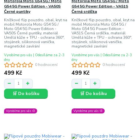
Motorola Moto G54 5G / Moto
Motorola Moto G54 5G / Moto
G54 5G Power Edition - VA50S
G54 5G Power Edition - VA51S
Černé puntíky
Černá srdíčka
Knížkové flip pouzdro, obal, kryt na
Knížkové flip pouzdro, obal, kryt na
mobil Motorola Moto G54 5G /
mobil Motorola Moto G54 5G /
Moto G54 5G Power Edition -
Moto G54 5G Power Edition -
VA50S Černé puntíky, materiál
VA51S Černá srdíčka, materiál
Umělá kůže + TPU - ochrana 360°,
Umělá kůže + TPU - ochrana 360°,
stojánek, silikonová vanička,
stojánek, silikonová vanička,
magnetické zavírání
magnetické zavírání
Vyrobíme pro vás | Odesíláme za 2-3
Vyrobíme pro vás | Odesíláme za 2-3
dny
dny
0 hodnocení
0 hodnocení
499 Kč
499 Kč
🛒 Do košíku
🛒 Do košíku
Vyrobíme pro vás 🎨
Vyrobíme pro vás 🎨