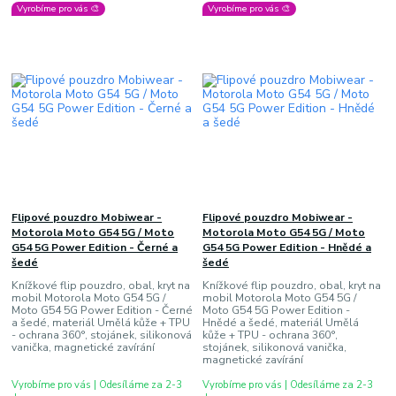
Vyrobíme pro vás 🎨
Vyrobíme pro vás 🎨
Flipové pouzdro Mobiwear -
Flipové pouzdro Mobiwear -
Motorola Moto G54 5G / Moto
Motorola Moto G54 5G / Moto
G54 5G Power Edition - Černé a
G54 5G Power Edition - Hnědé a
šedé
šedé
Knížkové flip pouzdro, obal, kryt na
Knížkové flip pouzdro, obal, kryt na
mobil Motorola Moto G54 5G /
mobil Motorola Moto G54 5G /
Moto G54 5G Power Edition - Černé
Moto G54 5G Power Edition -
a šedé, materiál Umělá kůže + TPU
Hnědé a šedé, materiál Umělá
- ochrana 360°, stojánek, silikonová
kůže + TPU - ochrana 360°,
vanička, magnetické zavírání
stojánek, silikonová vanička,
magnetické zavírání
Vyrobíme pro vás | Odesíláme za 2-3
Vyrobíme pro vás | Odesíláme za 2-3