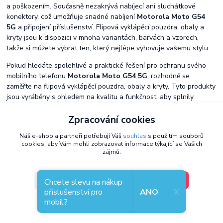
a poškozením. Současně nezakrývá nabíjecí ani sluchátkové
konektory, což umožňuje snadné nabíjení
Motorola Moto G54
5G
a připojení příslušenství. Flipová vyklápěcí pouzdra, obaly a
kryty jsou k dispozici v mnoha variantách, barvách a vzorech,
takže si můžete vybrat ten, který nejlépe vyhovuje vašemu stylu.
Pokud hledáte spolehlivé a praktické řešení pro ochranu svého
mobilního telefonu
Motorola Moto G54 5G
, rozhodně se
zaměřte na flipová vyklápěcí pouzdra, obaly a kryty. Tyto produkty
jsou vyráběny s ohledem na kvalitu a funkčnost, aby splnily
očekávání i náročné požadavky uživatelů. Využijte tedy výhod,
Zpracování cookies
které vám flipová vyklápěcí pouzdra, obaly a kryty mohou
nabídnout a chraňte svůj mobilní telefon
Motorola Moto G54 5G
Náš e-shop a partneři potřebují Váš
souhlas
s použitím souborů
s těmito kvalitními produkty.
cookies, aby Vám mohli zobrazovat informace týkající se Vašich
zájmů.
Náš obchod se specializuje na zajímavá pouzdra, obaly i kryty od
výrobců
Mobiwear
,
iSaprio
,
Dux Ducis
,
Fixed
, Forcell,
Aligátor
a i
jiných, kteří nabízí originální kryty na velké spektrum zařízení.
V pořádku, jdu si vybrat
Nastavení
Chcete slevu na nákup
Vyzkoušejte obal, pouzdro či kryt a budete spokojeni.
příslušenství pro
ANO
X
mobil?
Souhlas můžete odmítnout
zde
.