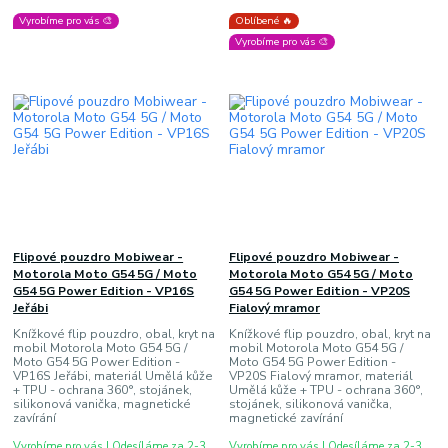
Vyrobíme pro vás 🎨
Oblíbené 🔥
Vyrobíme pro vás 🎨
Flipové pouzdro Mobiwear -
Flipové pouzdro Mobiwear -
Motorola Moto G54 5G / Moto
Motorola Moto G54 5G / Moto
G54 5G Power Edition - VP16S
G54 5G Power Edition - VP20S
Jeřábi
Fialový mramor
Knížkové flip pouzdro, obal, kryt na
Knížkové flip pouzdro, obal, kryt na
mobil Motorola Moto G54 5G /
mobil Motorola Moto G54 5G /
Moto G54 5G Power Edition -
Moto G54 5G Power Edition -
VP16S Jeřábi, materiál Umělá kůže
VP20S Fialový mramor, materiál
+ TPU - ochrana 360°, stojánek,
Umělá kůže + TPU - ochrana 360°,
silikonová vanička, magnetické
stojánek, silikonová vanička,
zavírání
magnetické zavírání
Vyrobíme pro vás | Odesíláme za 2-3
Vyrobíme pro vás | Odesíláme za 2-3