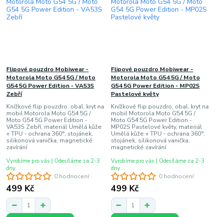
Flipové pouzdro Mobiwear -
Flipové pouzdro Mobiwear -
Motorola Moto G54 5G / Moto
Motorola Moto G54 5G / Moto
G54 5G Power Edition - VA53S
G54 5G Power Edition - MP02S
Zebří
Pastelové květy
Knížkové flip pouzdro, obal, kryt na
Knížkové flip pouzdro, obal, kryt na
mobil Motorola Moto G54 5G /
mobil Motorola Moto G54 5G /
Moto G54 5G Power Edition -
Moto G54 5G Power Edition -
VA53S Zebří, materiál Umělá kůže
MP02S Pastelové květy, materiál
+ TPU - ochrana 360°, stojánek,
Umělá kůže + TPU - ochrana 360°,
silikonová vanička, magnetické
stojánek, silikonová vanička,
zavírání
magnetické zavírání
Vyrobíme pro vás | Odesíláme za 2-3
Vyrobíme pro vás | Odesíláme za 2-3
dny
dny
0 hodnocení
0 hodnocení
499 Kč
499 Kč