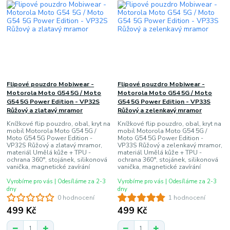
Flipové pouzdro Mobiwear -
Flipové pouzdro Mobiwear -
Motorola Moto G54 5G / Moto
Motorola Moto G54 5G / Moto
G54 5G Power Edition - VP32S
G54 5G Power Edition - VP33S
Růžový a zlatavý mramor
Růžový a zelenkavý mramor
Knížkové flip pouzdro, obal, kryt na
Knížkové flip pouzdro, obal, kryt na
mobil Motorola Moto G54 5G /
mobil Motorola Moto G54 5G /
Moto G54 5G Power Edition -
Moto G54 5G Power Edition -
VP32S Růžový a zlatavý mramor,
VP33S Růžový a zelenkavý mramor,
materiál Umělá kůže + TPU -
materiál Umělá kůže + TPU -
ochrana 360°, stojánek, silikonová
ochrana 360°, stojánek, silikonová
vanička, magnetické zavírání
vanička, magnetické zavírání
Vyrobíme pro vás | Odesíláme za 2-3
Vyrobíme pro vás | Odesíláme za 2-3
dny
dny
0 hodnocení
1 hodnocení
499 Kč
499 Kč