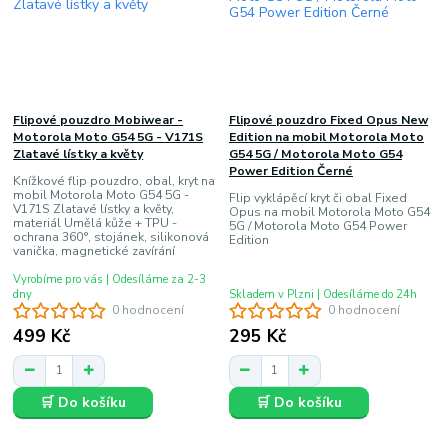
Flipové pouzdro Mobiwear -
Flipové pouzdro Fixed Opus New
Motorola Moto G54 5G - V171S
Edition na mobil Motorola Moto
Zlatavé lístky a květy
G54 5G / Motorola Moto G54
Power Edition Černé
Knížkové flip pouzdro, obal, kryt na
mobil Motorola Moto G54 5G -
Flip vyklápěcí kryt či obal Fixed
V171S Zlatavé lístky a květy,
Opus na mobil Motorola Moto G54
materiál Umělá kůže + TPU -
5G / Motorola Moto G54 Power
ochrana 360°, stojánek, silikonová
Edition
vanička, magnetické zavírání
Vyrobíme pro vás | Odesíláme za 2-3
dny
Skladem v Plzni | Odesíláme do 24h
0 hodnocení
0 hodnocení
499 Kč
295 Kč
🛒 Do košíku
🛒 Do košíku