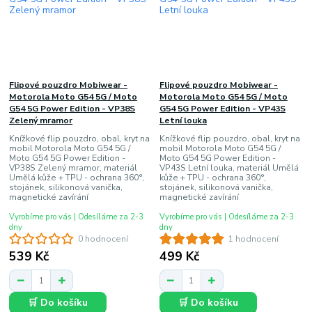
Flipové pouzdro Mobiwear -
Flipové pouzdro Mobiwear -
Motorola Moto G54 5G / Moto
Motorola Moto G54 5G / Moto
G54 5G Power Edition - VP38S
G54 5G Power Edition - VP43S
Zelený mramor
Letní louka
Knížkové flip pouzdro, obal, kryt na
Knížkové flip pouzdro, obal, kryt na
mobil Motorola Moto G54 5G /
mobil Motorola Moto G54 5G /
Moto G54 5G Power Edition -
Moto G54 5G Power Edition -
VP38S Zelený mramor, materiál
VP43S Letní louka, materiál Umělá
Umělá kůže + TPU - ochrana 360°,
kůže + TPU - ochrana 360°,
stojánek, silikonová vanička,
stojánek, silikonová vanička,
magnetické zavírání
magnetické zavírání
Vyrobíme pro vás | Odesíláme za 2-3
Vyrobíme pro vás | Odesíláme za 2-3
dny
dny
0 hodnocení
1 hodnocení
539 Kč
499 Kč
🛒 Do košíku
🛒 Do košíku