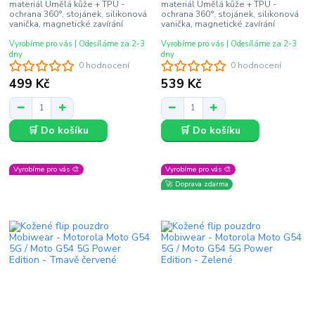
materiál Umělá kůže + TPU -
materiál Umělá kůže + TPU -
ochrana 360°, stojánek, silikonová
ochrana 360°, stojánek, silikonová
vanička, magnetické zavírání
vanička, magnetické zavírání
Vyrobíme pro vás | Odesíláme za 2-3
Vyrobíme pro vás | Odesíláme za 2-3
dny
dny
0 hodnocení
0 hodnocení
499 Kč
539 Kč
🛒 Do košíku
🛒 Do košíku
Vyrobíme pro vás 🎨
Vyrobíme pro vás 🎨
🚀 Doprava zdarma