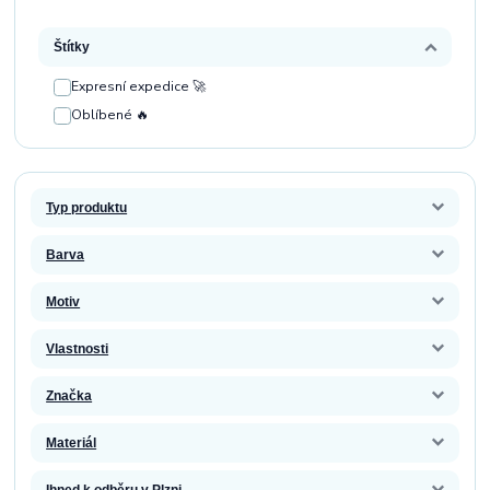
Štítky
Expresní expedice 🚀
Oblíbené 🔥
Typ produktu
Barva
Motiv
Vlastnosti
Značka
Materiál
Ihned k odběru v Plzni