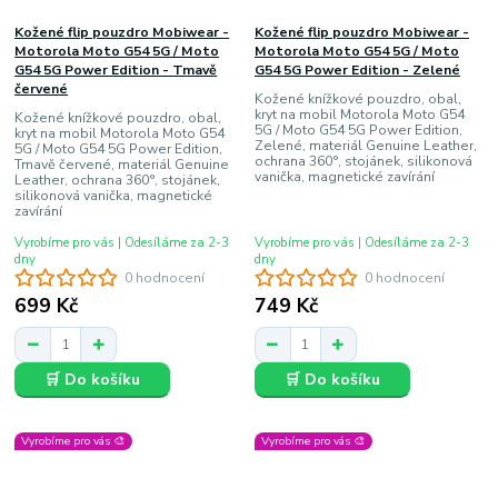
Kožené flip pouzdro Mobiwear -
Kožené flip pouzdro Mobiwear -
Motorola Moto G54 5G / Moto
Motorola Moto G54 5G / Moto
G54 5G Power Edition - Tmavě
G54 5G Power Edition - Zelené
červené
Kožené knížkové pouzdro, obal,
kryt na mobil Motorola Moto G54
Kožené knížkové pouzdro, obal,
5G / Moto G54 5G Power Edition,
kryt na mobil Motorola Moto G54
Zelené, materiál Genuine Leather,
5G / Moto G54 5G Power Edition,
ochrana 360°, stojánek, silikonová
Tmavě červené, materiál Genuine
vanička, magnetické zavírání
Leather, ochrana 360°, stojánek,
silikonová vanička, magnetické
zavírání
Vyrobíme pro vás | Odesíláme za 2-3
Vyrobíme pro vás | Odesíláme za 2-3
dny
dny
0 hodnocení
0 hodnocení
699 Kč
749 Kč
🛒 Do košíku
🛒 Do košíku
Vyrobíme pro vás 🎨
Vyrobíme pro vás 🎨