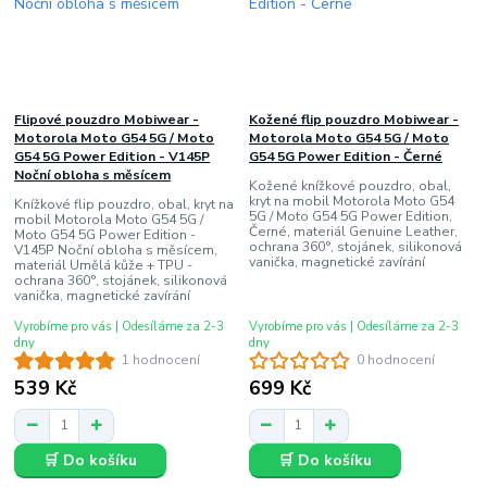
Flipové pouzdro Mobiwear -
Kožené flip pouzdro Mobiwear -
Motorola Moto G54 5G / Moto
Motorola Moto G54 5G / Moto
G54 5G Power Edition - V145P
G54 5G Power Edition - Černé
Noční obloha s měsícem
Kožené knížkové pouzdro, obal,
kryt na mobil Motorola Moto G54
Knížkové flip pouzdro, obal, kryt na
5G / Moto G54 5G Power Edition,
mobil Motorola Moto G54 5G /
Černé, materiál Genuine Leather,
Moto G54 5G Power Edition -
ochrana 360°, stojánek, silikonová
V145P Noční obloha s měsícem,
vanička, magnetické zavírání
materiál Umělá kůže + TPU -
ochrana 360°, stojánek, silikonová
vanička, magnetické zavírání
Vyrobíme pro vás | Odesíláme za 2-3
Vyrobíme pro vás | Odesíláme za 2-3
dny
dny
1 hodnocení
0 hodnocení
539 Kč
699 Kč
🛒 Do košíku
🛒 Do košíku