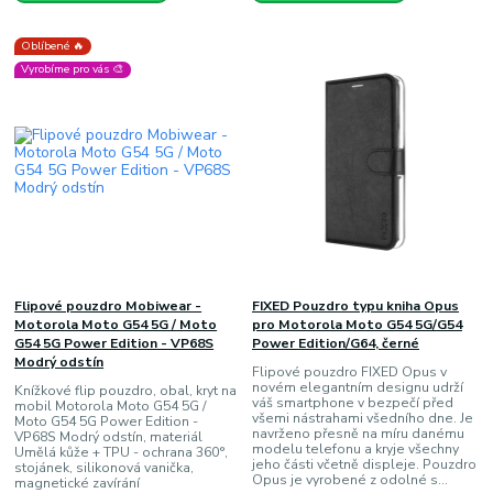
Oblíbené 🔥
Vyrobíme pro vás 🎨
Flipové pouzdro Mobiwear -
FIXED Pouzdro typu kniha Opus
Motorola Moto G54 5G / Moto
pro Motorola Moto G54 5G/G54
G54 5G Power Edition - VP68S
Power Edition/G64, černé
Modrý odstín
Flipové pouzdro FIXED Opus v
novém elegantním designu udrží
Knížkové flip pouzdro, obal, kryt na
váš smartphone v bezpečí před
mobil Motorola Moto G54 5G /
všemi nástrahami všedního dne. Je
Moto G54 5G Power Edition -
navrženo přesně na míru danému
VP68S Modrý odstín, materiál
modelu telefonu a kryje všechny
Umělá kůže + TPU - ochrana 360°,
jeho části včetně displeje. Pouzdro
stojánek, silikonová vanička,
Opus je vyrobené z odolné s...
magnetické zavírání