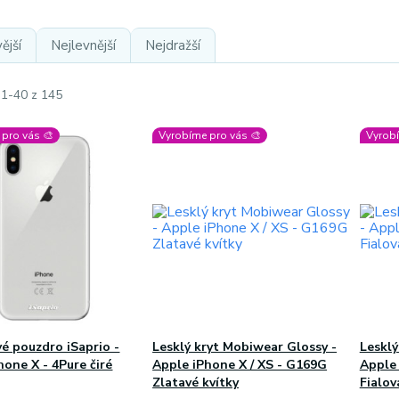
ější
Nejlevnější
Nejdražší
 1-40 z 145
pro vás 🎨
Vyrobíme pro vás 🎨
Vyrobí
vé pouzdro iSaprio -
Lesklý kryt Mobiwear Glossy -
Lesklý
hone X - 4Pure čiré
Apple iPhone X / XS - G169G
Apple 
Zlatavé kvítky
Fialov