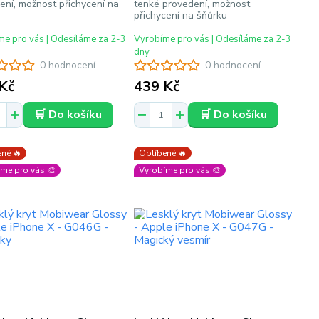
ení, možnost přichycení na
tenké provedení, možnost
přichycení na šňůrku
e pro vás | Odesíláme za 2-3
Vyrobíme pro vás | Odesíláme za 2-3
dny
0 hodnocení
0 hodnocení
Kč
439 Kč
🛒 Do košíku
🛒 Do košíku
né 🔥
Oblíbené 🔥
me pro vás 🎨
Vyrobíme pro vás 🎨