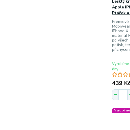
Lesklý k
Apple iP
Ptáček a
Prémiové 
Mobiwear
iPhone X 
materiál P
po všech
potisk, t
přichycen
Vyrobíme 
dny
439 K
Vyrobíme 