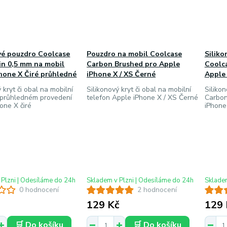
vé pouzdro Coolcase
Pouzdro na mobil Coolcase
Silik
in 0,5 mm na mobil
Carbon Brushed pro Apple
Coolc
hone X Čiré průhledné
iPhone X / XS Černé
Apple 
 kryt či obal na mobilní
Silikonový kryt či obal na mobilní
Silikon
 průhledném provedení
telefon Apple iPhone X / XS Černé
Carbon
one X čiré
iPhone
 Plzni | Odesíláme do 24h
Skladem v Plzni | Odesíláme do 24h
Skladem
0 hodnocení
2 hodnocení
129 Kč
129 
🛒 Do košíku
🛒 Do košíku