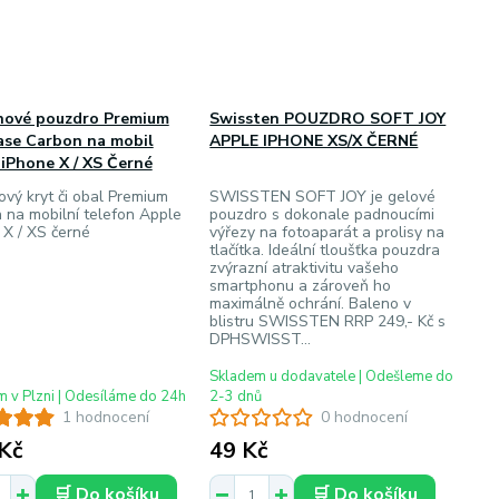
onové pouzdro Premium
Swissten POUZDRO SOFT JOY
ase Carbon na mobil
APPLE IPHONE XS/X ČERNÉ
iPhone X / XS Černé
ový kryt či obal Premium
SWISSTEN SOFT JOY je gelové
 na mobilní telefon Apple
pouzdro s dokonale padnoucími
 X / XS černé
výřezy na fotoaparát a prolisy na
tlačítka. Ideální tloušťka pouzdra
zvýrazní atraktivitu vašeho
smartphonu a zároveň ho
maximálně ochrání. Baleno v
blistru SWISSTEN RRP 249,- Kč s
DPHSWISST...
Skladem u dodavatele | Odešleme do
 v Plzni | Odesíláme do 24h
2-3 dnů
1 hodnocení
0 hodnocení
Kč
49 Kč
🛒 Do košíku
🛒 Do košíku