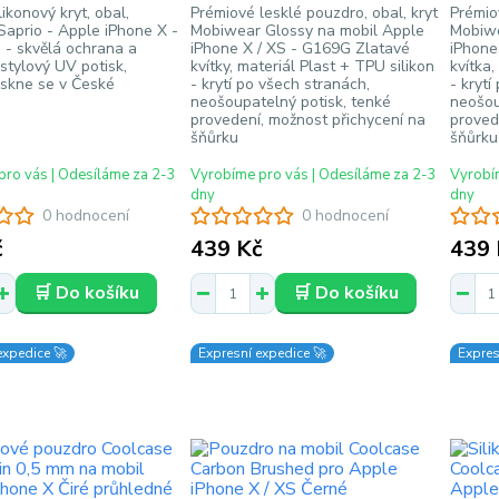
ikonový kryt, obal,
Prémiové lesklé pouzdro, obal, kryt
Prémio
Saprio - Apple iPhone X -
Mobiwear Glossy na mobil Apple
Mobiwe
é - skvělá ochrana a
iPhone X / XS - G169G Zlatavé
iPhone
 stylový UV potisk,
kvítky, materiál Plast + TPU silikon
kvítka,
tiskne se v České
- krytí po všech stranách,
- krytí
neošoupatelný potisk, tenké
neošou
provedení, možnost přichycení na
proved
šňůrku
šňůrku
pro vás | Odesíláme za 2-3
Vyrobíme pro vás | Odesíláme za 2-3
Vyrobím
dny
dny
0 hodnocení
0 hodnocení
č
439 Kč
439 
🛒 Do košíku
🛒 Do košíku
expedice 🚀
Expresní expedice 🚀
Expres