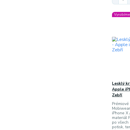
Vyrobíme 
Lesklý k
Apple iP
Zebří
Prémiové 
Mobiwear
iPhone X 
materiál P
po všech
potisk, t