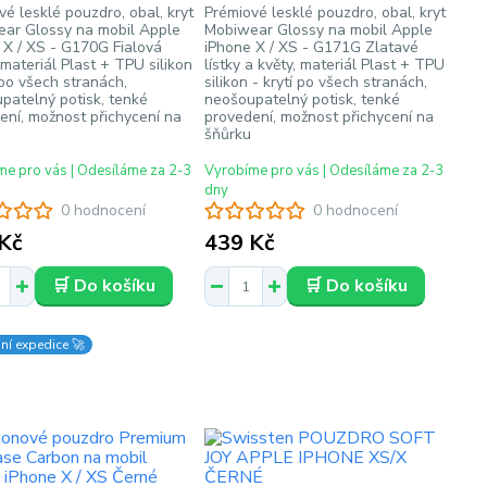
vé lesklé pouzdro, obal, kryt
Prémiové lesklé pouzdro, obal, kryt
ar Glossy na mobil Apple
Mobiwear Glossy na mobil Apple
 X / XS - G170G Fialová
iPhone X / XS - G171G Zlatavé
 materiál Plast + TPU silikon
lístky a květy, materiál Plast + TPU
 po všech stranách,
silikon - krytí po všech stranách,
patelný potisk, tenké
neošoupatelný potisk, tenké
ení, možnost přichycení na
provedení, možnost přichycení na
šňůrku
e pro vás | Odesíláme za 2-3
Vyrobíme pro vás | Odesíláme za 2-3
dny
0 hodnocení
0 hodnocení
Kč
439 Kč
🛒 Do košíku
🛒 Do košíku
ní expedice 🚀