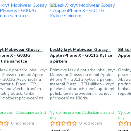
ryt Mobiwear Glossy -
Lesklý kryt Mobiwear Glossy -
Siliko
hone X - G003G
Apple iPhone X - G011G Kytice
Apple 
ut na samotce
s pírkem
lesklé pouzdro, obal, kryt
Prémiové lesklé pouzdro, obal, kryt
Odolný 
 Glossy na mobil Apple
Mobiwear Glossy na mobil Apple
pouzdr
 - G003G Astronaut na
iPhone X - G011G Kytice s pírkem,
Abstra
materiál Plast + TPU
materiál Plast + TPU silikon - krytí
pružnos
krytí po všech stranách,
po všech stranách, neošoupatelný
lehkos
elný potisk, tenké
potisk, tenké provedení, možnost
republ
, možnost přichycení na
přichycení na šňůrku
pro vás | Odesíláme za 2-3
Vyrobíme pro vás | Odesíláme za 2-3
Vyrobí 
dny
dny
0 hodnocení
0 hodnocení