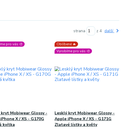
strana
z 4
další
me pro vás 🎨
Oblíbené 🔥
Vyrobíme pro vás 🎨
 kryt Mobiwear Glossy -
Lesklý kryt Mobiwear Glossy -
iPhone X / XS - G170G
Apple iPhone X / XS - G171G
á kvítka
Zlatavé lístky a květy