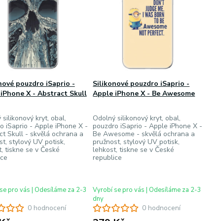
nové pouzdro iSaprio -
Silikonové pouzdro iSaprio -
iPhone X - Abstract Skull
Apple iPhone X - Be Awesome
silikonový kryt, obal,
Odolný silikonový kryt, obal,
o iSaprio - Apple iPhone X -
pouzdro iSaprio - Apple iPhone X -
ct Skull - skvělá ochrana a
Be Awesome - skvělá ochrana a
t, stylový UV potisk,
pružnost, stylový UV potisk,
t, tiskne se v České
lehkost, tiskne se v České
ice
republice
se pro vás | Odesíláme za 2-3
Vyrobí se pro vás | Odesíláme za 2-3
dny
0 hodnocení
0 hodnocení