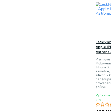
Lesklý k
Apple iP
Astrona
Prémiové 
Mobiwear
iPhone X
samotce, 
silikon - 
neošoupat
provedení
šňůrku
Vyrobíme 
dny