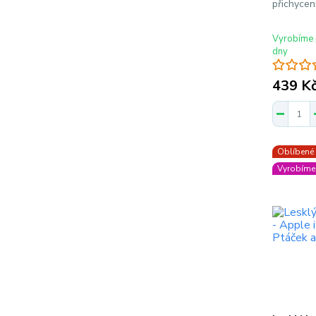
přichycen
Vyrobíme 
dny
439 K
Oblíbené
Vyrobíme 