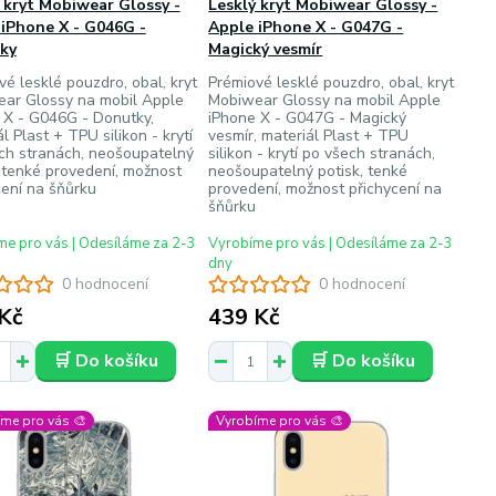
 kryt Mobiwear Glossy -
Lesklý kryt Mobiwear Glossy -
iPhone X - G046G -
Apple iPhone X - G047G -
ky
Magický vesmír
vé lesklé pouzdro, obal, kryt
Prémiové lesklé pouzdro, obal, kryt
ar Glossy na mobil Apple
Mobiwear Glossy na mobil Apple
 X - G046G - Donutky,
iPhone X - G047G - Magický
l Plast + TPU silikon - krytí
vesmír, materiál Plast + TPU
ch stranách, neošoupatelný
silikon - krytí po všech stranách,
, tenké provedení, možnost
neošoupatelný potisk, tenké
cení na šňůrku
provedení, možnost přichycení na
šňůrku
e pro vás | Odesíláme za 2-3
Vyrobíme pro vás | Odesíláme za 2-3
dny
0 hodnocení
0 hodnocení
Kč
439 Kč
🛒 Do košíku
🛒 Do košíku
me pro vás 🎨
Vyrobíme pro vás 🎨