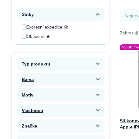
Štítky
Nejnov
Expresní expedice 🚀
Zobrazuji
Oblíbené 🔥
Vyrobíme 
Typ produktu
Barva
Motiv
Vlastnosti
Silikono
Značka
Apple iP