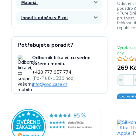
Materiál
Odolný sil
pouzdro i
4Pure čir
Ihned k odběru v Plzni
pružnost,
lehkost, 
republice
Potřebujete poradit?
Vyrobí se 
dny
Odborník Jirka ví, co sedne
vašemu mobilu
269 K
+420 777 057 774
(Po-Pá 8-15:30 hod)
info@coolcase.cz
Expresní 