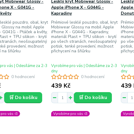
ryt Mobiwear Glossy -
Lesklý kryt Mobiwear Glossy -
Lesklý
hone X - G041G -
Apple iPhone X - G044G -
Apple 
 květy
Kapradiny
Donut
lesklé pouzdro, obal, kryt
Prémiové lesklé pouzdro, obal, kryt
Prémio
 Glossy na mobil Apple
Mobiwear Glossy na mobil Apple
Mobiwe
- G041G - Ptáček a květy,
iPhone X - G044G - Kapradiny,
iPhone
last + TPU silikon - krytí
materiál Plast + TPU silikon - krytí
materiá
 stranách, neošoupatelný
po všech stranách, neošoupatelný
po vše
enké provedení, možnost
potisk, tenké provedení, možnost
potisk
í na šňůrku
přichycení na šňůrku
přichy
pro vás | Odesíláme za 2-3
Vyrobíme pro vás | Odesíláme za 2-3
Vyrobím
dny
dny
0 hodnocení
0 hodnocení
č
439 Kč
439 
🛒 Do košíku
🛒 Do košíku
pro vás 🎨
Vyrobíme pro vás 🎨
Vyrobí