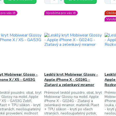
pro vás 🎨
Vyrobíme pro vás 🎨
Oblíbe
Vyrobí
ryt Mobiwear Glossy -
Lesklý kryt Mobiwear Glossy -
Lesklý
hone X / XS - GA53G
Apple iPhone X - G024G -
Apple 
Zlatavý a zelenkavý mramor
Rozkv
lesklé pouzdro, obal, kryt
Prémiové lesklé pouzdro, obal, kryt
Prémio
 Glossy na mobil Apple
Mobiwear Glossy na mobil Apple
Mobiwe
/ XS - GA53G Zebří,
iPhone X - G024G - Zlatavý a
iPhone
last + TPU silikon - krytí
zelenkavý mramor, materiál Plast
louka, 
 stranách, neošoupatelný
+ TPU silikon - krytí po všech
- krytí
enké provedení, možnost
stranách, neošoupatelný potisk,
neošou