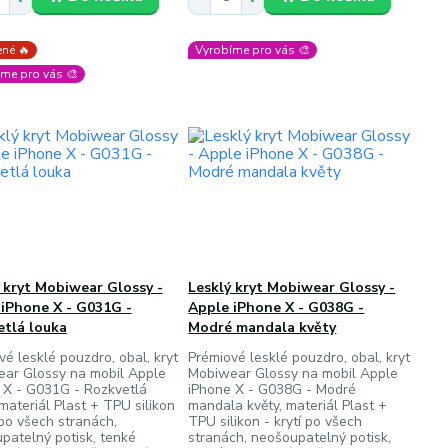
né 🔥
Vyrobíme pro vás 🎨
me pro vás 🎨
 kryt Mobiwear Glossy -
Lesklý kryt Mobiwear Glossy -
iPhone X - G031G -
Apple iPhone X - G038G -
etlá louka
Modré mandala květy
vé lesklé pouzdro, obal, kryt
Prémiové lesklé pouzdro, obal, kryt
ar Glossy na mobil Apple
Mobiwear Glossy na mobil Apple
 X - G031G - Rozkvetlá
iPhone X - G038G - Modré
materiál Plast + TPU silikon
mandala květy, materiál Plast +
 po všech stranách,
TPU silikon - krytí po všech
patelný potisk, tenké
stranách, neošoupatelný potisk,