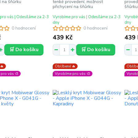
í na šňůrku
tenké provedení, možnost
proved
přichycení na šňůrku
šňůrku
pro vás | Odesíláme za 2-3
Vyrobíme pro vás | Odesíláme za 2-3
Vyrobím
dny
dny
0 hodnocení
0 hodnocení
č
439 Kč
439 
🛒 Do košíku
🛒 Do košíku
 🔥
Oblíbené 🔥
Oblíbe
pro vás 🎨
Vyrobíme pro vás 🎨
Vyrobí