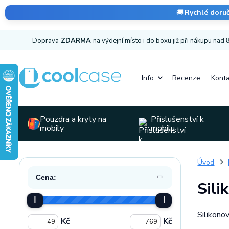
🚚
Rychlé doru
Doprava
ZDARMA
na výdejní místo i do boxu již při nákupu nad
Info
Recenze
Konta
Pouzdra a kryty na
Příslušenství k
mobily
mobilu
Úvod
Cena:
Sili
Silikono
Kč
Kč