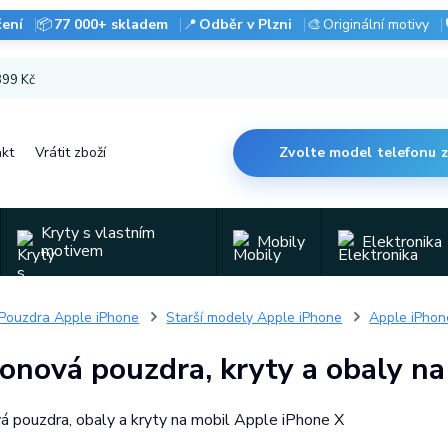
čení
📦
77 000+ skladem
📍
Odběr v Plzni
🎨
Originální motivy
 899 Kč
kt
Vrátit zboží
Zvolte model telefonu 
Kryty s vlastním
Mobily
Elektronika
motivem
Pouzdra Apple iPhone
Starší modely Apple iPhone
Apple iPhon
konová pouzdra, kryty a obaly n
vá pouzdra, obaly a kryty na mobil Apple iPhone X