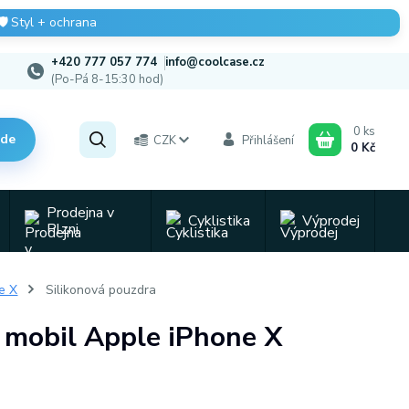
🛡️
Styl + ochrana
+420 777 057 774
info@coolcase.cz
(Po-Pá 8-15:30 hod)
0
ks
zde
CZK
Přihlášení
0 Kč
Prodejna v
Cyklistika
Výprodej
Plzni
e X
Silikonová pouzdra
a mobil Apple iPhone X