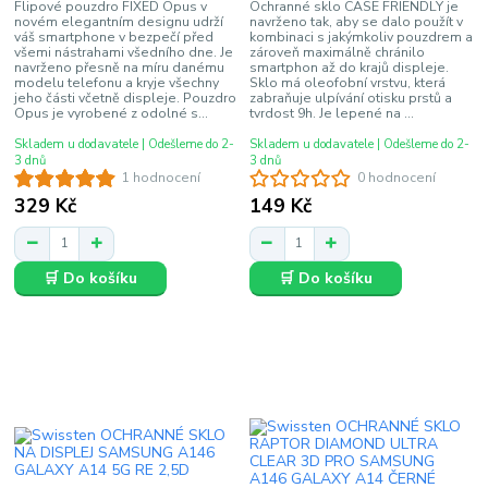
Flipové pouzdro FIXED Opus v
Ochranné sklo CASE FRIENDLY je
novém elegantním designu udrží
navrženo tak, aby se dalo použít v
váš smartphone v bezpečí před
kombinaci s jakýmkoliv pouzdrem a
všemi nástrahami všedního dne. Je
zároveň maximálně chránilo
navrženo přesně na míru danému
smartphon až do krajů displeje.
modelu telefonu a kryje všechny
Sklo má oleofobní vrstvu, která
jeho části včetně displeje. Pouzdro
zabraňuje ulpívání otisku prstů a
Opus je vyrobené z odolné s...
tvrdost 9h. Je lepené na ...
Skladem u dodavatele | Odešleme do 2-
Skladem u dodavatele | Odešleme do 2-
3 dnů
3 dnů
1 hodnocení
0 hodnocení
329 Kč
149 Kč
🛒 Do košíku
🛒 Do košíku