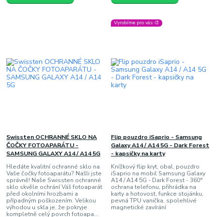
Vyrobíme pro vás 🎨
Swissten OCHRANNÉ SKLO NA
Flip pouzdro iSaprio - Samsung
ČOČKY FOTOAPARÁTU -
Galaxy A14 / A14 5G - Dark Forest
SAMSUNG GALAXY A14 / A14 5G
- kapsičky na karty
Hledáte kvalitní ochranné sklo na
Knížkový flip kryt, obal, pouzdro
Vaše čočky fotoaparátu? Našli jste
iSaprio na mobil Samsung Galaxy
správně! Naše Swissten ochranné
A14 / A14 5G - Dark Forest - 360°
sklo skvěle ochrání Váš fotoaparát
ochrana telefonu, přihrádka na
před okolními hrozbami a
karty a hotovost, funkce stojánku,
případným poškozením. Velikou
pevná TPU vanička, spolehlivé
výhodou u skla je, že pokryje
magnetické zavírání
kompletně celý povrch fotoapa...