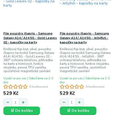
Flip pouzdro iSaprio - Samsung
Flip pouzdro iSaprio - Samsung
Galaxy A14 / A14 5G - Gold Leaves
Galaxy A14 / A14 5G - Jellyfish -
02 - kapsičky na karty
kapsičky na karty
Knížkový flip kryt, obal, pouzdro
Knížkový flip kryt, obal, pouzdro
iSaprio na mobil Samsung Galaxy
iSaprio na mobil Samsung Galaxy
A14 / A14 5G - Gold Leaves 02 -
A14 / A14 5G - Jellyfish - 360°
360° ochrana telefonu, přihrádka
ochrana telefonu, přihrádka na
na karty a hotovost, funkce
karty a hotovost, funkce stojánku,
stojánku, pevná TPU vanička,
pevná TPU vanička, spolehlivé
spolehlivé magnetické zavírání
magnetické zavírání
Vyrobí se pro vás | Odesíláme za 2-3
Vyrobí se pro vás | Odesíláme za 2-3
dny
dny
0 hodnocení
0 hodnocení
529 Kč
529 Kč
🛒 Do košíku
🛒 Do košíku