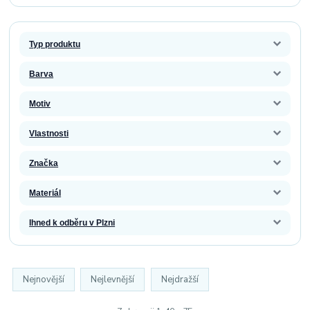
Typ produktu
Barva
Motiv
Vlastnosti
Značka
Materiál
Ihned k odběru v Plzni
Nejnovější
Nejlevnější
Nejdražší