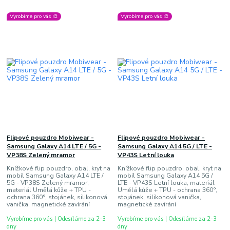
Vyrobíme pro vás 🎨
Vyrobíme pro vás 🎨
Flipové pouzdro Mobiwear -
Flipové pouzdro Mobiwear -
Samsung Galaxy A14 LTE / 5G -
Samsung Galaxy A14 5G / LTE -
VP38S Zelený mramor
VP43S Letní louka
Knížkové flip pouzdro, obal, kryt na
Knížkové flip pouzdro, obal, kryt na
mobil Samsung Galaxy A14 LTE /
mobil Samsung Galaxy A14 5G /
5G - VP38S Zelený mramor,
LTE - VP43S Letní louka, materiál
materiál Umělá kůže + TPU -
Umělá kůže + TPU - ochrana 360°,
ochrana 360°, stojánek, silikonová
stojánek, silikonová vanička,
vanička, magnetické zavírání
magnetické zavírání
Vyrobíme pro vás | Odesíláme za 2-3
Vyrobíme pro vás | Odesíláme za 2-3
dny
dny