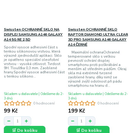
Swissten OCHRANNÉ SKLO NA
Swissten OCHRANNÉ SKLO
DISPLEJ SAMSUNG A146 GALAXY
RAPTOR DIAMOND ULTRA CLEAR
A14 5G RE 2,5D
3D PRO SAMSUNG A146 GALAXY
A14 ČERNÉ
Spodní vysoce adhesivní část s
tenkou silikonovou vrstvou, která
Maximální ochranaOchranné
výrazně zjednodušší aplikaci. Sklo
temperované sklo s velkou
je opatřeno speciální oleofobní
pevností ochrání displej
vrstvou - vysoká citlivost. Tvrdost
smartphonu proti poškrábání a
9H. Tloušťka 0,3 mm. Zaoblené
menším až středním pádům. Okraj
hrany.Spodní vysoce adhesivní část
skla má extrémně tvrzené
s tenkou silikono...
zaoblené hrany, díky nimž se
výrazně zvýší odolnost při pádu
smartphonu na hranu d...
Skladem u dodavatele | Odešleme do 2-
Skladem u dodavatele | Odešleme do 2-
3 dnů
3 dnů
0 hodnocení
0 hodnocení
99 Kč
199 Kč
🛒 Do košíku
🛒 Do košíku