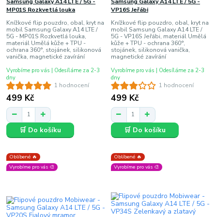
Samsung Galaxy A14 LTE / 5G -
Samsung Galaxy A14 LTE / 5G -
MP01S Rozkvetlá louka
VP16S Jeřábi
Knížkové flip pouzdro, obal, kryt na
Knížkové flip pouzdro, obal, kryt na
mobil Samsung Galaxy A14 LTE /
mobil Samsung Galaxy A14 LTE /
5G - MP01S Rozkvetlá louka,
5G - VP16S Jeřábi, materiál Umělá
materiál Umělá kůže + TPU -
kůže + TPU - ochrana 360°,
ochrana 360°, stojánek, silikonová
stojánek, silikonová vanička,
vanička, magnetické zavírání
magnetické zavírání
Vyrobíme pro vás | Odesíláme za 2-3
Vyrobíme pro vás | Odesíláme za 2-3
dny
dny
1 hodnocení
1 hodnocení
499 Kč
499 Kč
🛒 Do košíku
🛒 Do košíku
Oblíbené 🔥
Oblíbené 🔥
Vyrobíme pro vás 🎨
Vyrobíme pro vás 🎨