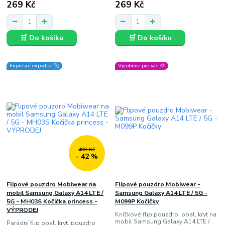
269 Kč
269 Kč
🛒 Do košíku
🛒 Do košíku
Expresní expedice 🚀
Vyrobíme pro vás 🎨
499 Kč
- 42 %
Flipové pouzdro Mobiwear na
Flipové pouzdro Mobiwear -
mobil Samsung Galaxy A14 LTE /
Samsung Galaxy A14 LTE / 5G -
5G - MH03S Kočička princess -
M099P Kočičky
VÝPRODEJ
Knížkové flip pouzdro, obal, kryt na
mobil Samsung Galaxy A14 LTE /
Parádní flip obal, kryt, pouzdro