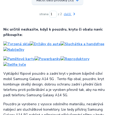
Načíst další produkty (35)
strana
z 2
další
Nic určitě nezkazíte, když k pouzdru, krytu či obalu navíc
přikoupíte:
Vyklápěcí flipové pouzdro a zadní kryt v jednom báječně oživí
mobil Samsung Galaxy A14 5G . Tento flip obal, pouzdro, kryt
kombinuje skvělý design, dobrou ochranu zadní i přední části
telefonu proti poškrábání a je vyroben přesně tak, aby na míru
padl telefonu Samsung Galaxy A14 5G.
Pouzdro je vyrobeno z vysoce odolného materiálu, nezakrývá
nabíjecí ani sluchátkové konektory, lze tedy přístroj Samsung
Galaxy A14 5G nabíjet a připojovat příslušenství přímo v krytu.