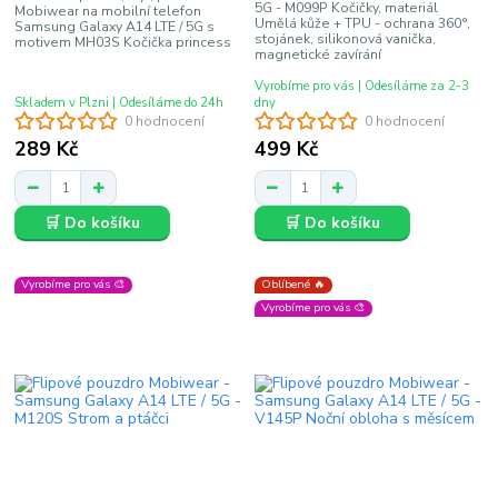
5G - M099P Kočičky, materiál
Mobiwear na mobilní telefon
Umělá kůže + TPU - ochrana 360°,
Samsung Galaxy A14 LTE / 5G s
stojánek, silikonová vanička,
motivem MH03S Kočička princess
magnetické zavírání
Vyrobíme pro vás | Odesíláme za 2-3
Skladem v Plzni | Odesíláme do 24h
dny
0 hodnocení
0 hodnocení
289 Kč
499 Kč
🛒 Do košíku
🛒 Do košíku
Vyrobíme pro vás 🎨
Oblíbené 🔥
Vyrobíme pro vás 🎨