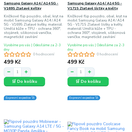
Samsung Galaxy A14 / A14 5G -
Samsung Galaxy A14 / A14 5G -
V169S Zlatavé kvítky
V171S Zlatavé lístky a květy
Knížkové flip pouzdro, obal, kryt na
Knížkové flip pouzdro, obal, kryt na
mobil Samsung Galaxy A14 / A14
mobil Samsung Galaxy A14 / A14
5G - V169S Zlatavé kvítky, materiál
5G - V171S Zlatavé lístky a květy,
Umělá kůže + TPU - ochrana 360°,
materiál Umělá kůže + TPU -
stojánek, silikonová vanička,
ochrana 360°, stojánek, silikonová
magnetické zavírání
vanička, magnetické zavírání
Vyrobíme pro vás | Odesíláme za 2-3
Vyrobíme pro vás | Odesíláme za 2-3
dny
dny
0 hodnocení
0 hodnocení
499 Kč
499 Kč
🛒 Do košíku
🛒 Do košíku
Expresní expedice 🚀
Expresní expedice 🚀