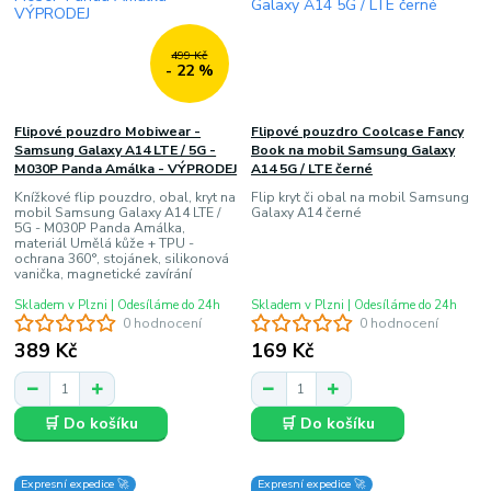
499 Kč
- 22 %
Flipové pouzdro Mobiwear -
Flipové pouzdro Coolcase Fancy
Samsung Galaxy A14 LTE / 5G -
Book na mobil Samsung Galaxy
M030P Panda Amálka - VÝPRODEJ
A14 5G / LTE černé
Knížkové flip pouzdro, obal, kryt na
Flip kryt či obal na mobil Samsung
mobil Samsung Galaxy A14 LTE /
Galaxy A14 černé
5G - M030P Panda Amálka,
materiál Umělá kůže + TPU -
ochrana 360°, stojánek, silikonová
vanička, magnetické zavírání
Skladem v Plzni | Odesíláme do 24h
Skladem v Plzni | Odesíláme do 24h
0 hodnocení
0 hodnocení
389 Kč
169 Kč
🛒 Do košíku
🛒 Do košíku
Expresní expedice 🚀
Expresní expedice 🚀