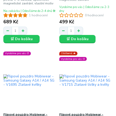
magnetické zavírání, vlastní motiv
Vyrobíme pro vás | Odesíláme za 2-3
Na zakázku | Odesíláme do 2–4 dnů 🛠️
dny
1 hodnocení
0 hodnocení
689 Kč
499 Kč
🛒 Do košíku
🛒 Do košíku
Vyrobíme pro vás 🎨
Oblíbené 🔥
Vyrobíme pro vás 🎨
Flipové pouzdro Mobiwear -
Flipové pouzdro Mobiwear -