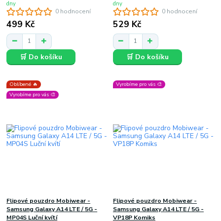
dny
dny
0 hodnocení
0 hodnocení
499 Kč
529 Kč
🛒 Do košíku
🛒 Do košíku
Oblíbené 🔥
Vyrobíme pro vás 🎨
Vyrobíme pro vás 🎨
Flipové pouzdro Mobiwear -
Flipové pouzdro Mobiwear -
Samsung Galaxy A14 LTE / 5G -
Samsung Galaxy A14 LTE / 5G -
MP04S Luční kvítí
VP18P Komiks