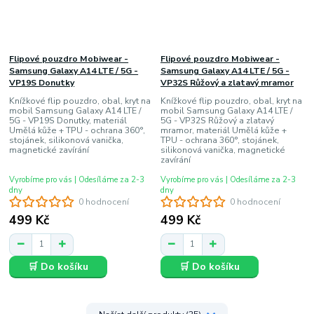
Flipové pouzdro Mobiwear -
Flipové pouzdro Mobiwear -
Samsung Galaxy A14 LTE / 5G -
Samsung Galaxy A14 LTE / 5G -
VP19S Donutky
VP32S Růžový a zlatavý mramor
Knížkové flip pouzdro, obal, kryt na
Knížkové flip pouzdro, obal, kryt na
mobil Samsung Galaxy A14 LTE /
mobil Samsung Galaxy A14 LTE /
5G - VP19S Donutky, materiál
5G - VP32S Růžový a zlatavý
Umělá kůže + TPU - ochrana 360°,
mramor, materiál Umělá kůže +
stojánek, silikonová vanička,
TPU - ochrana 360°, stojánek,
magnetické zavírání
silikonová vanička, magnetické
zavírání
Vyrobíme pro vás | Odesíláme za 2-3
Vyrobíme pro vás | Odesíláme za 2-3
dny
dny
0 hodnocení
0 hodnocení
499 Kč
499 Kč
🛒 Do košíku
🛒 Do košíku