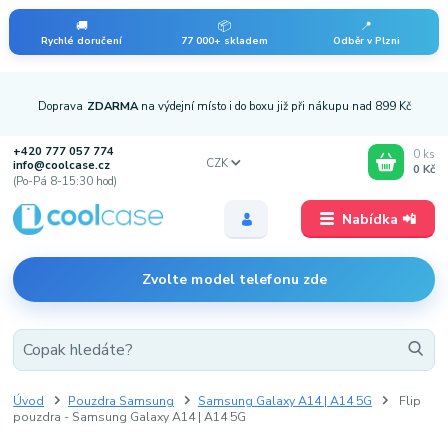
🚚
📦
📍
Rychlé doručení
77 000+ skladem
Odběr v Plzni
Doprava
ZDARMA
na výdejní místo i do boxu již při nákupu nad 899 Kč
+420 777 057 774
0
ks
CZK
info@coolcase.cz
0 Kč
(Po-Pá 8-15:30 hod)
Nabídka 📲
Zvolte model telefonu zde
Úvod
Pouzdra Samsung
Samsung Galaxy A14 | A14 5G
Flip
pouzdra - Samsung Galaxy A14 | A14 5G