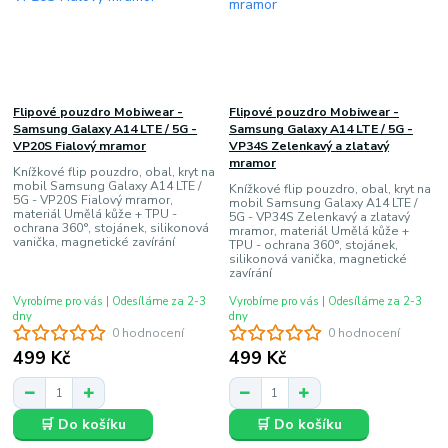
Flipové pouzdro Mobiwear -
Flipové pouzdro Mobiwear -
Samsung Galaxy A14 LTE / 5G -
Samsung Galaxy A14 LTE / 5G -
VP20S Fialový mramor
VP34S Zelenkavý a zlatavý
mramor
Knížkové flip pouzdro, obal, kryt na
mobil Samsung Galaxy A14 LTE /
Knížkové flip pouzdro, obal, kryt na
5G - VP20S Fialový mramor,
mobil Samsung Galaxy A14 LTE /
materiál Umělá kůže + TPU -
5G - VP34S Zelenkavý a zlatavý
ochrana 360°, stojánek, silikonová
mramor, materiál Umělá kůže +
vanička, magnetické zavírání
TPU - ochrana 360°, stojánek,
silikonová vanička, magnetické
zavírání
Vyrobíme pro vás | Odesíláme za 2-3
Vyrobíme pro vás | Odesíláme za 2-3
dny
dny
0 hodnocení
0 hodnocení
499 Kč
499 Kč
🛒 Do košíku
🛒 Do košíku