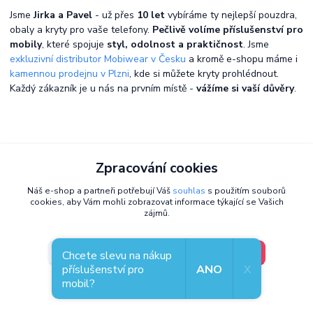
Jsme
Jirka a Pavel
- už přes
10 let
vybíráme ty nejlepší pouzdra,
obaly a kryty pro vaše telefony.
Pečlivě volíme příslušenství pro
mobily
, které spojuje
styl, odolnost a praktičnost
. Jsme
exkluzivní distributor Mobiwear v Česku
a kromě e-shopu máme i
kamennou prodejnu v Plzni
, kde si můžete kryty prohlédnout.
Každý zákazník je u nás na prvním místě -
vážíme si vaší důvěry
.
Zpracování cookies
Náš e-shop a partneři potřebují Váš
souhlas
s použitím souborů
cookies, aby Vám mohli zobrazovat informace týkající se Vašich
zájmů.
V pořádku, jdu si vybrat
Nastavení
Chcete slevu na nákup
příslušenství pro
ANO
X
mobil?
Souhlas můžete odmítnout
zde
.