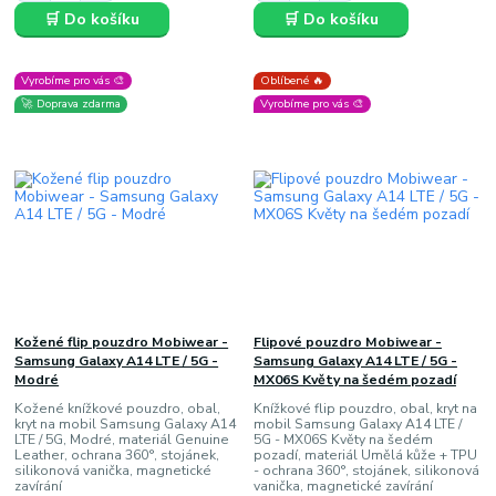
🛒 Do košíku
🛒 Do košíku
Vyrobíme pro vás 🎨
Oblíbené 🔥
🚀 Doprava zdarma
Vyrobíme pro vás 🎨
Kožené flip pouzdro Mobiwear -
Flipové pouzdro Mobiwear -
Samsung Galaxy A14 LTE / 5G -
Samsung Galaxy A14 LTE / 5G -
Modré
MX06S Květy na šedém pozadí
Kožené knížkové pouzdro, obal,
Knížkové flip pouzdro, obal, kryt na
kryt na mobil Samsung Galaxy A14
mobil Samsung Galaxy A14 LTE /
LTE / 5G, Modré, materiál Genuine
5G - MX06S Květy na šedém
Leather, ochrana 360°, stojánek,
pozadí, materiál Umělá kůže + TPU
silikonová vanička, magnetické
- ochrana 360°, stojánek, silikonová
zavírání
vanička, magnetické zavírání