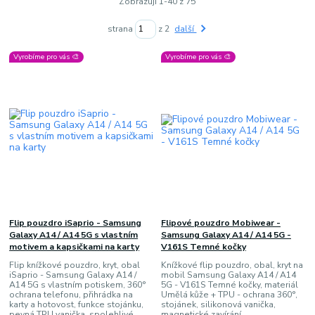
Zobrazuji 1-40 z 75
strana
z 2
další
Vyrobíme pro vás 🎨
Vyrobíme pro vás 🎨
Flip pouzdro iSaprio - Samsung
Flipové pouzdro Mobiwear -
Galaxy A14 / A14 5G s vlastním
Samsung Galaxy A14 / A14 5G -
motivem a kapsičkami na karty
V161S Temné kočky
Flip knížkové pouzdro, kryt, obal
Knížkové flip pouzdro, obal, kryt na
iSaprio - Samsung Galaxy A14 /
mobil Samsung Galaxy A14 / A14
A14 5G s vlastním potiskem, 360°
5G - V161S Temné kočky, materiál
ochrana telefonu, přihrádka na
Umělá kůže + TPU - ochrana 360°,
karty a hotovost, funkce stojánku,
stojánek, silikonová vanička,
pevná TPU vanička, spolehlivé
magnetické zavírání