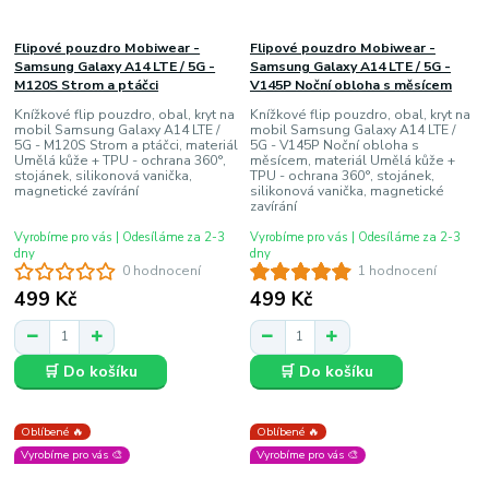
Flipové pouzdro Mobiwear -
Flipové pouzdro Mobiwear -
Samsung Galaxy A14 LTE / 5G -
Samsung Galaxy A14 LTE / 5G -
M120S Strom a ptáčci
V145P Noční obloha s měsícem
Knížkové flip pouzdro, obal, kryt na
Knížkové flip pouzdro, obal, kryt na
mobil Samsung Galaxy A14 LTE /
mobil Samsung Galaxy A14 LTE /
5G - M120S Strom a ptáčci, materiál
5G - V145P Noční obloha s
Umělá kůže + TPU - ochrana 360°,
měsícem, materiál Umělá kůže +
stojánek, silikonová vanička,
TPU - ochrana 360°, stojánek,
magnetické zavírání
silikonová vanička, magnetické
zavírání
Vyrobíme pro vás | Odesíláme za 2-3
Vyrobíme pro vás | Odesíláme za 2-3
dny
dny
0 hodnocení
1 hodnocení
499 Kč
499 Kč
🛒 Do košíku
🛒 Do košíku
Oblíbené 🔥
Oblíbené 🔥
Vyrobíme pro vás 🎨
Vyrobíme pro vás 🎨