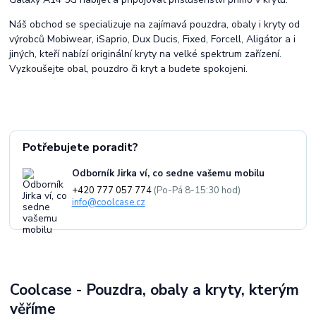
Náš obchod se specializuje na zajímavá pouzdra, obaly i kryty od
výrobců Mobiwear, iSaprio, Dux Ducis, Fixed, Forcell, Aligátor a i
jiných, kteří nabízí originální kryty na velké spektrum zařízení.
Vyzkoušejte obal, pouzdro či kryt a budete spokojeni.
Potřebujete poradit?
Odborník Jirka ví, co sedne vašemu mobilu
+420 777 057 774
(Po-Pá 8-15:30 hod)
info@coolcase.cz
Coolcase - Pouzdra, obaly a kryty, kterým
věříme