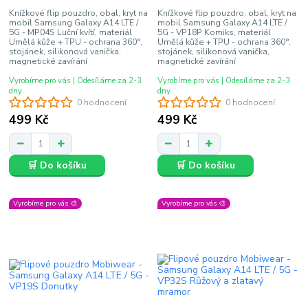
Knížkové flip pouzdro, obal, kryt na
Knížkové flip pouzdro, obal, kryt na
mobil Samsung Galaxy A14 LTE /
mobil Samsung Galaxy A14 LTE /
5G - MP04S Luční kvítí, materiál
5G - VP18P Komiks, materiál
Umělá kůže + TPU - ochrana 360°,
Umělá kůže + TPU - ochrana 360°,
stojánek, silikonová vanička,
stojánek, silikonová vanička,
magnetické zavírání
magnetické zavírání
Vyrobíme pro vás | Odesíláme za 2-3
Vyrobíme pro vás | Odesíláme za 2-3
dny
dny
0 hodnocení
0 hodnocení
499 Kč
499 Kč
🛒 Do košíku
🛒 Do košíku
Vyrobíme pro vás 🎨
Vyrobíme pro vás 🎨