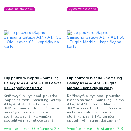
Vyrobíme pro vás 🎨
Vyrobíme pro vás 🎨
Flip pouzdro iSaprio - Samsung
Flip pouzdro iSaprio - Samsung
Galaxy A14 / A14 5G - Old Leaves
Galaxy A14 / A14 5G - Purple
03 - kapsičky na karty
Marble - kapsičky na karty
Knížkový flip kryt, obal, pouzdro
Knížkový flip kryt, obal, pouzdro
iSaprio na mobil Samsung Galaxy
iSaprio na mobil Samsung Galaxy
A14 / A14 5G - Old Leaves 03 -
A14 / A14 5G - Purple Marble -
360° ochrana telefonu, přihrádka
360° ochrana telefonu, přihrádka
na karty a hotovost, funkce
na karty a hotovost, funkce
stojánku, pevná TPU vanička,
stojánku, pevná TPU vanička,
spolehlivé magnetické zavírání
spolehlivé magnetické zavírání
Vyrobí se pro vás | Odesíláme za 2-3
Vyrobí se pro vás | Odesíláme za 2-3