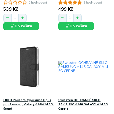
0 hodnocení
2 hodnocení
539 Kč
499 Kč
🛒 Do košíku
🛒 Do košíku
FIXED Pouzdro typu kniha Opus
Swissten OCHRANNÉ SKLO
pro Samsung Galaxy A14/A14 5G,
SAMSUNG A146 GALAXY A14 5G
černé
ČERNÉ