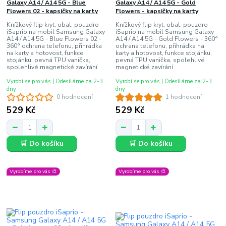
Galaxy A14 / A14 5G - Blue
Galaxy A14 / A14 5G - Gold
Flowers 02 - kapsičky na karty
Flowers - kapsičky na karty
Knížkový flip kryt, obal, pouzdro
Knížkový flip kryt, obal, pouzdro
iSaprio na mobil Samsung Galaxy
iSaprio na mobil Samsung Galaxy
A14 / A14 5G - Blue Flowers 02 -
A14 / A14 5G - Gold Flowers - 360°
360° ochrana telefonu, přihrádka
ochrana telefonu, přihrádka na
na karty a hotovost, funkce
karty a hotovost, funkce stojánku,
stojánku, pevná TPU vanička,
pevná TPU vanička, spolehlivé
spolehlivé magnetické zavírání
magnetické zavírání
Vyrobí se pro vás | Odesíláme za 2-3
Vyrobí se pro vás | Odesíláme za 2-3
dny
dny
0 hodnocení
1 hodnocení
529 Kč
529 Kč
🛒 Do košíku
🛒 Do košíku
Vyrobíme pro vás 🎨
Vyrobíme pro vás 🎨