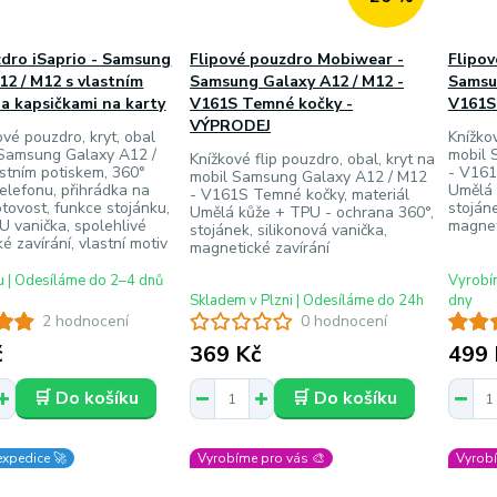
zdro iSaprio - Samsung
Flipové pouzdro Mobiwear -
Flipo
12 / M12 s vlastním
Samsung Galaxy A12 / M12 -
Samsu
a kapsičkami na karty
V161S Temné kočky -
V161S
VÝPRODEJ
ové pouzdro, kryt, obal
Knížkov
 Samsung Galaxy A12 /
mobil 
Knížkové flip pouzdro, obal, kryt na
stním potiskem, 360°
- V161
mobil Samsung Galaxy A12 / M12
elefonu, přihrádka na
Umělá 
- V161S Temné kočky, materiál
otovost, funkce stojánku,
stojáne
Umělá kůže + TPU - ochrana 360°,
 vanička, spolehlivé
magnet
stojánek, silikonová vanička,
é zavírání, vlastní motiv
magnetické zavírání
u | Odesíláme do 2–4 dnů
Vyrobím
Skladem v Plzni | Odesíláme do 24h
dny
2 hodnocení
0 hodnocení
č
369 Kč
499 
🛒 Do košíku
🛒 Do košíku
expedice 🚀
Vyrobíme pro vás 🎨
Vyrobí