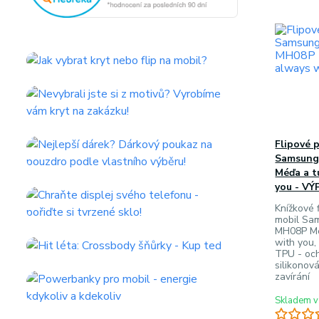
Flipové 
Samsung
Méďa a t
you - V
Knížkové f
mobil Sa
MH08P Mé
with you,
TPU - och
silikonov
zavírání
Skladem v