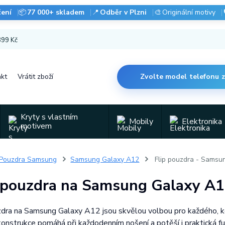
čení
📦
77 000+ skladem
📍
Odběr v Plzni
🎨
Originální motivy
 899 Kč
kt
Vrátit zboží
Zvolte model telefonu 
Kryty s vlastním
Mobily
Elektronika
motivem
Pouzdra Samsung
Samsung Galaxy A12
Flip pouzdra - Samsu
p pouzdra na Samsung Galaxy A
zdra na Samsung Galaxy A12 jsou skvělou volbou pro každého, kdo 
 konstrukce pomáhá při každodenním nošení a potěší i praktická f