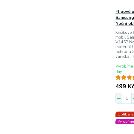
Flipové 
Samsung
Noční ob
Knížkové f
mobil Sa
V145P No
materiál 
ochrana 3
vanička, 
Vyrobíme 
dny
499 K
Oblíbené
Vyrobíme 