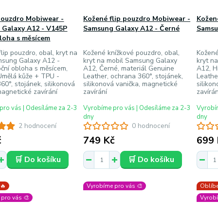
pouzdro Mobiwear -
Kožené flip pouzdro Mobiwear -
Kožené
 Galaxy A12 - V145P
Samsung Galaxy A12 - Černé
Samsu
loha s měsícem
lip pouzdro, obal, kryt na
Kožené knížkové pouzdro, obal,
Kožené
msung Galaxy A12 -
kryt na mobil Samsung Galaxy
kryt n
ční obloha s měsícem,
A12, Černé, materiál Genuine
A12, H
Umělá kůže + TPU -
Leather, ochrana 360°, stojánek,
Leathe
60°, stojánek, silikonová
silikonová vanička, magnetické
siliko
magnetické zavírání
zavírání
zavírán
pro vás | Odesíláme za 2-3
Vyrobíme pro vás | Odesíláme za 2-3
Vyrobím
dny
dny
2 hodnocení
0 hodnocení
č
749 Kč
699 
🛒 Do košíku
🛒 Do košíku
 🔥
Vyrobíme pro vás 🎨
Oblíbe
pro vás 🎨
Vyrobí