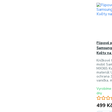
Flipové 
Samsung
Květy na
Knížkové f
mobil Sa
MX06S Kv
materiál 
ochrana 3
vanička, 
Vyrobíme 
dny
499 K