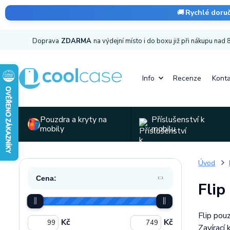
🚚
Rychlé doru
Doprava
ZDARMA
na výdejní místo i do boxu již při nákupu nad
Info
Recenze
Konta
Pouzdra a kryty na
Příslušenství k
mobily
mobilu
Úvod
Cena:
Fli
Flip pou
Kč
Kč
Zavírací