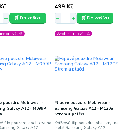
Kč
499 Kč
🛒 Do košíku
🛒 Do košíku
me pro vás 🎨
Vyrobíme pro vás 🎨
vé pouzdro Mobiwear -
Flipové pouzdro Mobiwear -
ng Galaxy A12 - M099P
Samsung Galaxy A12 - M120S
y
Strom a ptáčci
é flip pouzdro, obal, kryt na
Knížkové flip pouzdro, obal, kryt na
Samsung Galaxy A12 -
mobil Samsung Galaxy A12 -