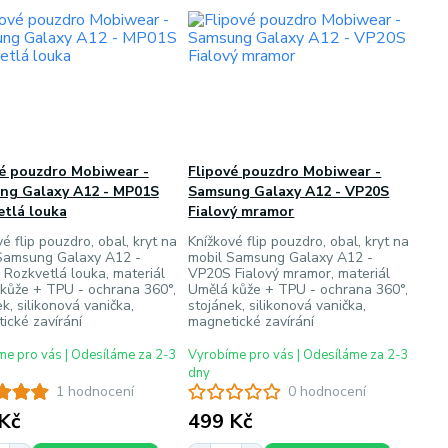
vé pouzdro Mobiwear -
Flipové pouzdro Mobiwear -
ng Galaxy A12 - MP01S
Samsung Galaxy A12 - VP20S
etlá louka
Fialový mramor
é flip pouzdro, obal, kryt na
Knížkové flip pouzdro, obal, kryt na
Samsung Galaxy A12 -
mobil Samsung Galaxy A12 -
Rozkvetlá louka, materiál
VP20S Fialový mramor, materiál
kůže + TPU - ochrana 360°,
Umělá kůže + TPU - ochrana 360°,
k, silikonová vanička,
stojánek, silikonová vanička,
ické zavírání
magnetické zavírání
e pro vás | Odesíláme za 2-3
Vyrobíme pro vás | Odesíláme za 2-3
dny
1 hodnocení
0 hodnocení
Kč
499 Kč