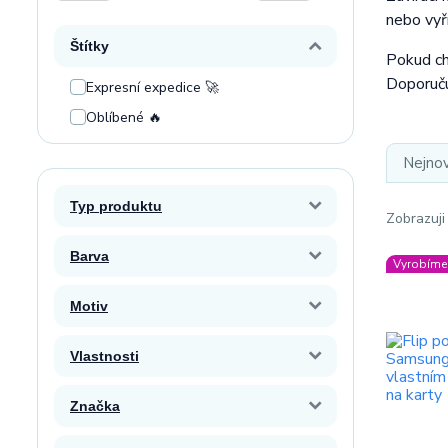
nebo vyří
Štítky
Pokud ch
Doporuču
Expresní expedice 🚀
Oblíbené 🔥
Nejnov
Typ produktu
Zobrazuji
Barva
Vyrobíme 
Motiv
Vlastnosti
Značka