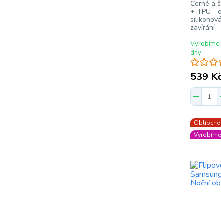
Černé a š
+ TPU - o
silikonov
zavírání
Vyrobíme 
dny
539 K
Oblíbené
Vyrobíme 