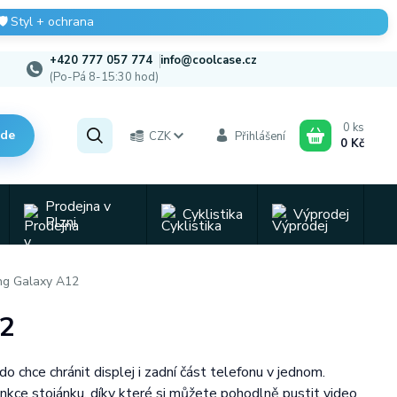
🛡️
Styl + ochrana
+420 777 057 774
info@coolcase.cz
(Po-Pá 8-15:30 hod)
0
ks
zde
CZK
Přihlášení
0 Kč
Prodejna v
Cyklistika
Výprodej
Plzni
ng Galaxy A12
12
chce chránit displej i zadní část telefonu v jednom.
unkce stojánku, díky které si můžete pohodlně pustit video