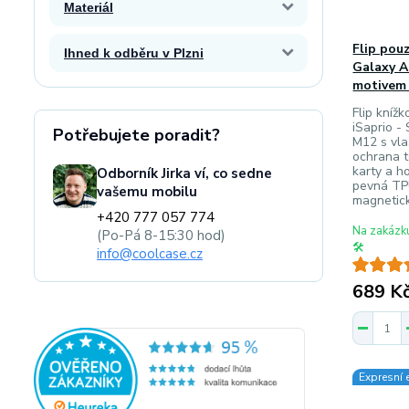
Materiál
Flip pou
Ihned k odběru v Plzni
Galaxy A
motivem 
Flip knížk
iSaprio -
Potřebujete poradit?
M12 s vla
ochrana t
karty a h
Odborník Jirka ví, co sedne
pevná TPU
vašemu mobilu
magnetick
+420 777 057 774
Na zakázk
(Po-Pá 8-15:30 hod)
🛠️
info@coolcase.cz
689 K
Expresní 