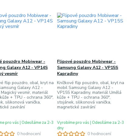
vé pouzdro Mobiwear -
Flipové pouzdro Mobiwear -
ng Galaxy A12 - VP14S
Samsung Galaxy A12 - VP15S
ý vesmír
Kapradiny
é flip pouzdro, obal, kryt na
Knížkové flip pouzdro, obal, kryt na
Samsung Galaxy A12 -
mobil Samsung Galaxy A12 -
Magický vesmír, materiál
VP15S Kapradiny, materiál Umělá
kůže + TPU - ochrana 360°,
kůže + TPU - ochrana 360°,
k, silikonová vanička,
stojánek, silikonová vanička,
ické zavírání
magnetické zavírání
e pro vás | Odesíláme za 2-3
Vyrobíme pro vás | Odesíláme za 2-3
dny
0 hodnocení
0 hodnocení