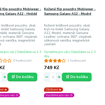
 flip pouzdro Mobiwear -
Kožené flip pouzdro Mobiwear -
ng Galaxy A12 - Hnědé
Samsung Galaxy A12 - Modré
 knížkové pouzdro, obal,
Kožené knížkové pouzdro, obal,
a mobil Samsung Galaxy
kryt na mobil Samsung Galaxy
nědé, materiál Genuine
A12, Modré, materiál Genuine
r, ochrana 360°, stojánek,
Leather, ochrana 360°, stojánek,
nová vanička, magnetické
silikonová vanička, magnetické
í
zavírání
e pro vás | Odesíláme za 2-3
Vyrobíme pro vás | Odesíláme za 2-3
dny
0 hodnocení
1 hodnocení
Kč
749 Kč
🛒 Do košíku
🛒 Do košíku
né 🔥
Oblíbené 🔥
me pro vás 🎨
Vyrobíme pro vás 🎨