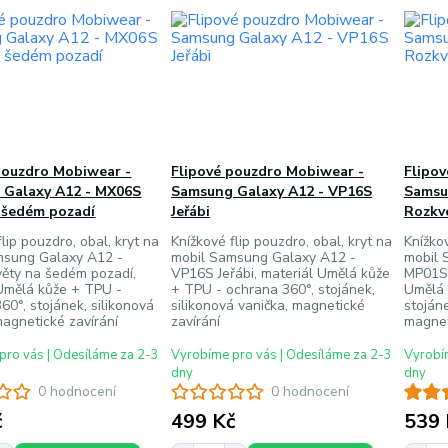
pouzdro Mobiwear -
Flipové pouzdro Mobiwear -
Flipo
 Galaxy A12 - MX06S
Samsung Galaxy A12 - VP16S
Samsu
 šedém pozadí
Jeřábi
Rozkv
lip pouzdro, obal, kryt na
Knížkové flip pouzdro, obal, kryt na
Knížkov
msung Galaxy A12 -
mobil Samsung Galaxy A12 -
mobil 
ěty na šedém pozadí,
VP16S Jeřábi, materiál Umělá kůže
MP01S 
Umělá kůže + TPU -
+ TPU - ochrana 360°, stojánek,
Umělá 
60°, stojánek, silikonová
silikonová vanička, magnetické
stojáne
magnetické zavírání
zavírání
magnet
pro vás | Odesíláme za 2-3
Vyrobíme pro vás | Odesíláme za 2-3
Vyrobím
dny
dny
0 hodnocení
0 hodnocení
č
499 Kč
539 