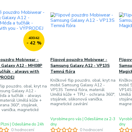
499 Kč
- 42 %
pouzdro Mobiwear -
Flipové pouzdro Mobiwear -
Flipo
 Galaxy A12 - MH08P
Samsung Galaxy A12 - VP13S
Samsu
učňák - always with
Temná flóra
Magick
ÝPRODEJ
Knížkové flip pouzdro, obal, kryt na
Knížkov
mobil Samsung Galaxy A12 -
mobil 
lip pouzdro, obal, kryt na
VP13S Temná flóra, materiál
VP14S 
msung Galaxy A12 -
Umělá kůže + TPU - ochrana 360°,
Umělá 
ďa a tučňák - always
stojánek, silikonová vanička,
stojáne
 materiál Umělá kůže +
magnetické zavírání
magnet
rana 360°, stojánek,
á vanička, magnetické
Vyrobíme pro vás | Odesíláme za 2-3
Vyrobím
 Plzni | Odesíláme do 24h
dny
dny
0 hodnocení
0 hodnocení