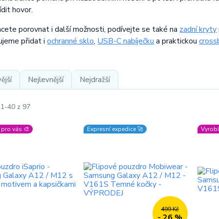
dit hovor.
cete porovnat i další možnosti, podívejte se také na
zadní kryty
jeme přidat i
ochranné sklo
,
USB-C nabíječku
a praktickou
cross
ější
Nejlevnější
Nejdražší
 1-40 z 97
pro vás 🎨
Expresní expedice 🚀
Vyrobí
499 Kč
- 26 %