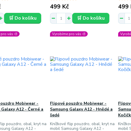
č
499 Kč
499 
🛒 Do košíku
🛒 Do košíku
pro vás 🎨
Vyrobíme pro vás 🎨
Vyrobí
pouzdro Mobiwear -
Flipové pouzdro Mobiwear -
Flipo
Galaxy A12 - Černé a
Samsung Galaxy A12 - Hnědé a
Samsu
šedé
Kočičk
lip pouzdro, obal, kryt na
Knížkové flip pouzdro, obal, kryt na
Knížkov
msung Galaxy A12 -
mobil Samsung Galaxy A12 -
mobil 