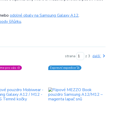
nebo
odolné obaly na Samsung Galaxy A12
.
body šňůrku
.
strana
z 3
další
me pro vás 🎨
Expresní expedice 🚀