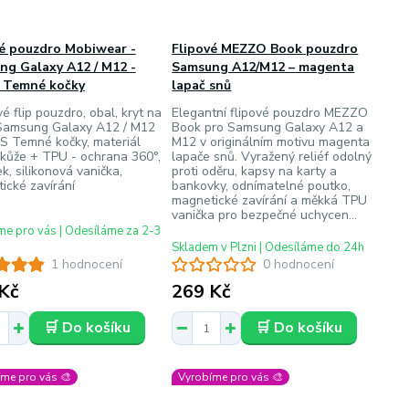
vé pouzdro Mobiwear -
Flipové MEZZO Book pouzdro
ng Galaxy A12 / M12 -
Samsung A12/M12 – magenta
 Temné kočky
lapač snů
é flip pouzdro, obal, kryt na
Elegantní flipové pouzdro MEZZO
Samsung Galaxy A12 / M12
Book pro Samsung Galaxy A12 a
S Temné kočky, materiál
M12 v originálním motivu magenta
kůže + TPU - ochrana 360°,
lapače snů. Vyražený reliéf odolný
k, silikonová vanička,
proti oděru, kapsy na karty a
ické zavírání
bankovky, odnímatelné poutko,
magnetické zavírání a měkká TPU
vanička pro bezpečné uchycen...
e pro vás | Odesíláme za 2-3
Skladem v Plzni | Odesíláme do 24h
1 hodnocení
0 hodnocení
Kč
269 Kč
🛒 Do košíku
🛒 Do košíku
me pro vás 🎨
Vyrobíme pro vás 🎨