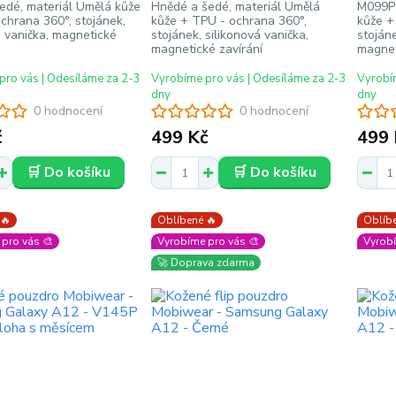
edé, materiál Umělá kůže
Hnědé a šedé, materiál Umělá
M099P 
chrana 360°, stojánek,
kůže + TPU - ochrana 360°,
kůže +
á vanička, magnetické
stojánek, silikonová vanička,
stojáne
magnetické zavírání
magnet
pro vás | Odesíláme za 2-3
Vyrobíme pro vás | Odesíláme za 2-3
Vyrobím
dny
dny
0 hodnocení
0 hodnocení
č
499 Kč
499 
🛒 Do košíku
🛒 Do košíku
 🔥
Oblíbené 🔥
Oblíbe
pro vás 🎨
Vyrobíme pro vás 🎨
Vyrobí
🚀 Doprava zdarma