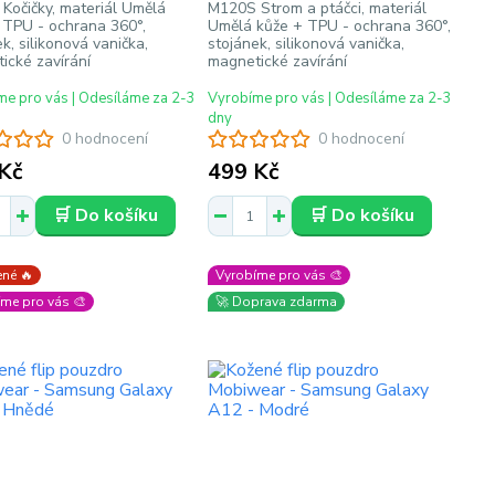
Kočičky, materiál Umělá
M120S Strom a ptáčci, materiál
 TPU - ochrana 360°,
Umělá kůže + TPU - ochrana 360°,
k, silikonová vanička,
stojánek, silikonová vanička,
ické zavírání
magnetické zavírání
e pro vás | Odesíláme za 2-3
Vyrobíme pro vás | Odesíláme za 2-3
dny
0 hodnocení
0 hodnocení
Kč
499 Kč
🛒 Do košíku
🛒 Do košíku
né 🔥
Vyrobíme pro vás 🎨
me pro vás 🎨
🚀 Doprava zdarma