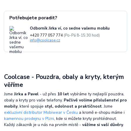
Potřebujete poradit?
Odborník Jirka ví, co sedne vašemu mobilu
+420 777 057 774
(Po-Pá 8-15:30 hod)
info@coolcase.cz
Coolcase - Pouzdra, obaly a kryty, kterým
věříme
Jsme
Jirka a Pavel
- už přes
10 let
vybíráme ty nejlepší pouzdra,
obaly a kryty pro vaše telefony.
Pečlivě volíme příslušenství pro
mobily
, které spojuje
styl, odolnost a praktičnost
. Jsme
exkluzivní distributor Mobiwear v Česku
a kromě e-shopu máme i
kamennou prodejnu v Plzni
, kde si můžete kryty prohlédnout.
Každý zákazník je u nás na prvním místě -
vážíme si vaší důvěry
.