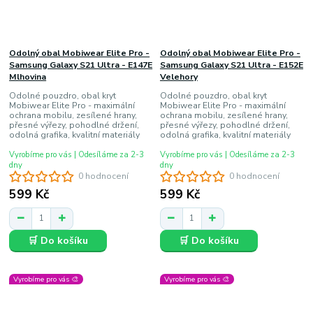
Odolný obal Mobiwear Elite Pro -
Odolný obal Mobiwear Elite Pro -
Samsung Galaxy S21 Ultra - E147E
Samsung Galaxy S21 Ultra - E152E
Mlhovina
Velehory
Odolné pouzdro, obal kryt
Odolné pouzdro, obal kryt
Mobiwear Elite Pro - maximální
Mobiwear Elite Pro - maximální
ochrana mobilu, zesílené hrany,
ochrana mobilu, zesílené hrany,
přesné výřezy, pohodlné držení,
přesné výřezy, pohodlné držení,
odolná grafika, kvalitní materiály
odolná grafika, kvalitní materiály
Vyrobíme pro vás | Odesíláme za 2-3
Vyrobíme pro vás | Odesíláme za 2-3
dny
dny
0 hodnocení
0 hodnocení
599 Kč
599 Kč
🛒 Do košíku
🛒 Do košíku
Vyrobíme pro vás 🎨
Vyrobíme pro vás 🎨