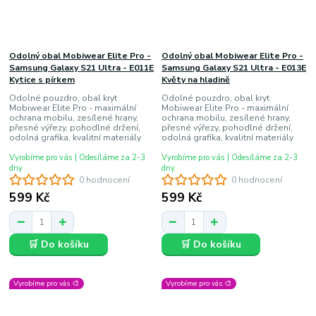
Odolný obal Mobiwear Elite Pro -
Odolný obal Mobiwear Elite Pro -
Samsung Galaxy S21 Ultra - E011E
Samsung Galaxy S21 Ultra - E013E
Kytice s pírkem
Květy na hladině
Odolné pouzdro, obal kryt
Odolné pouzdro, obal kryt
Mobiwear Elite Pro - maximální
Mobiwear Elite Pro - maximální
ochrana mobilu, zesílené hrany,
ochrana mobilu, zesílené hrany,
přesné výřezy, pohodlné držení,
přesné výřezy, pohodlné držení,
odolná grafika, kvalitní materiály
odolná grafika, kvalitní materiály
Vyrobíme pro vás | Odesíláme za 2-3
Vyrobíme pro vás | Odesíláme za 2-3
dny
dny
0 hodnocení
0 hodnocení
599 Kč
599 Kč
🛒 Do košíku
🛒 Do košíku
Vyrobíme pro vás 🎨
Vyrobíme pro vás 🎨