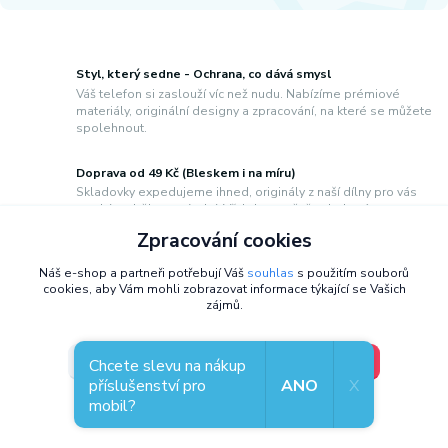
Styl, který sedne - Ochrana, co dává smysl
Váš telefon si zaslouží víc než nudu. Nabízíme prémiové
materiály, originální designy a zpracování, na které se můžete
spolehnout.
Doprava od 49 Kč (Bleskem i na míru)
Skladovky expedujeme ihned, originály z naší dílny pro vás
vyrobíme během pár dní. Vždy bezpečně zabalené a s
jasným info o doručení.
Zpracování cookies
Poradíme s výběrem, vyřešíme výměnu
Náš e-shop a partneři potřebují Váš
souhlas
s použitím souborů
cookies, aby Vám mohli zobrazovat informace týkající se Vašich
Hledáte kapsičku na kartu nebo váháte s modelem? Ptejte
zájmů.
se. Pokud se netrefíte, výměna u nás probíhá rychle a bez
zbytečných dotazů.
V pořádku, jdu si vybrat
Nastavení
Chcete slevu na nákup
Stavte se v Plzni (Naproti Plaze)
příslušenství pro
ANO
X
Jsme reálný obchod s lidmi, co své práci rozumí. Přijďte si vše
mobil?
vyzkoušet naživo do naší prodejny v Přemyslově ulici (Po–Pá
Souhlas můžete odmítnout
zde
.
8–15:30 h).