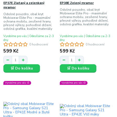
EP37E Zlatavý a zelenkavý
EP38E Zelený mramor
mramor
Odolné pouzdro, obal kryt
Mobiwear Elite Pro - maximální
Odolné pouzdro, obal kryt
ochrana mobilu, zesílené hrany,
Mobiwear Elite Pro - maximální
přesné výřezy, pohodlné držení,
ochrana mobilu, zesílené hrany,
odolná grafika, kvalitní materiály
přesné výřezy, pohodlné držení,
odolná grafika, kvalitní materiály
Vyrobíme pro vás | Odesíláme za 2-3
Vyrobíme pro vás | Odesíláme za 2-3
dny
dny
0 hodnocení
0 hodnocení
599 Kč
599 Kč
🛒 Do košíku
🛒 Do košíku
Vyrobíme pro vás 🎨
Vyrobíme pro vás 🎨