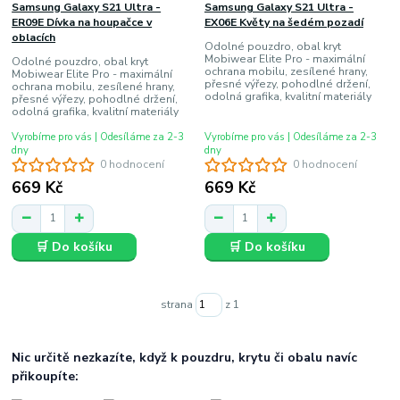
Samsung Galaxy S21 Ultra -
Samsung Galaxy S21 Ultra -
ER09E Dívka na houpačce v
EX06E Květy na šedém pozadí
oblacích
Odolné pouzdro, obal kryt
Mobiwear Elite Pro - maximální
Odolné pouzdro, obal kryt
ochrana mobilu, zesílené hrany,
Mobiwear Elite Pro - maximální
přesné výřezy, pohodlné držení,
ochrana mobilu, zesílené hrany,
odolná grafika, kvalitní materiály
přesné výřezy, pohodlné držení,
odolná grafika, kvalitní materiály
Vyrobíme pro vás | Odesíláme za 2-3
Vyrobíme pro vás | Odesíláme za 2-3
dny
dny
0 hodnocení
0 hodnocení
669 Kč
669 Kč
🛒 Do košíku
🛒 Do košíku
strana
z 1
Nic určitě nezkazíte, když k pouzdru, krytu či obalu navíc
přikoupíte: