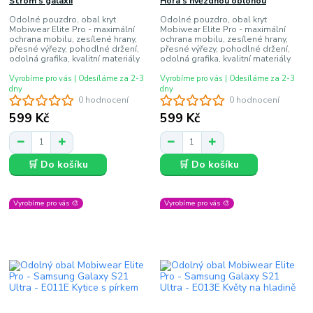
Strom s galaxií
Hora s hvězdnou oblohou
Odolné pouzdro, obal kryt
Odolné pouzdro, obal kryt
Mobiwear Elite Pro - maximální
Mobiwear Elite Pro - maximální
ochrana mobilu, zesílené hrany,
ochrana mobilu, zesílené hrany,
přesné výřezy, pohodlné držení,
přesné výřezy, pohodlné držení,
odolná grafika, kvalitní materiály
odolná grafika, kvalitní materiály
Vyrobíme pro vás | Odesíláme za 2-3
Vyrobíme pro vás | Odesíláme za 2-3
dny
dny
0 hodnocení
0 hodnocení
599 Kč
599 Kč
🛒 Do košíku
🛒 Do košíku
Vyrobíme pro vás 🎨
Vyrobíme pro vás 🎨