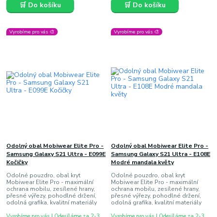
🛒 Do košíku
🛒 Do košíku
Vyrobíme pro vás 🎨
Vyrobíme pro vás 🎨
Odolný obal Mobiwear Elite Pro -
Odolný obal Mobiwear Elite Pro -
Samsung Galaxy S21 Ultra - E099E
Samsung Galaxy S21 Ultra - E108E
Kočičky
Modré mandala květy
Odolné pouzdro, obal kryt
Odolné pouzdro, obal kryt
Mobiwear Elite Pro - maximální
Mobiwear Elite Pro - maximální
ochrana mobilu, zesílené hrany,
ochrana mobilu, zesílené hrany,
přesné výřezy, pohodlné držení,
přesné výřezy, pohodlné držení,
odolná grafika, kvalitní materiály
odolná grafika, kvalitní materiály
Vyrobíme pro vás | Odesíláme za 2-3
Vyrobíme pro vás | Odesíláme za 2-3