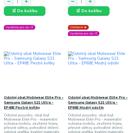
🛒 Do košíku
🛒 Do košíku
Vyrobíme pro vás 🎨
Oblíbené 🔥
Vyrobíme pro vás 🎨
Odolný obal Mobiwear Elite Pro -
Odolný obal Mobiwear Elite Pro -
Samsung Galaxy S21 Ultra -
Samsung Galaxy S21 Ultra -
EP48E Pestré kvítky
EP68E Modrý odstín
Odolné pouzdro, obal kryt
Odolné pouzdro, obal kryt
Mobiwear Elite Pro - maximální
Mobiwear Elite Pro - maximální
ochrana mobilu, zesílené hrany,
ochrana mobilu, zesílené hrany,
přesné výřezy, pohodlné držení,
přesné výřezy, pohodlné držení,
odolná grafika, kvalitní materiály
odolná grafika, kvalitní materiály