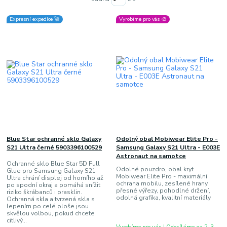
Expresní expedice 🚀
Vyrobíme pro vás 🎨
Blue Star ochranné sklo Galaxy
Odolný obal Mobiwear Elite Pro -
S21 Ultra černé 5903396100529
Samsung Galaxy S21 Ultra - E003E
Astronaut na samotce
Ochranné sklo Blue Star 5D Full
Odolné pouzdro, obal kryt
Glue pro Samsung Galaxy S21
Mobiwear Elite Pro - maximální
Ultra chrání displej od horního až
ochrana mobilu, zesílené hrany,
po spodní okraj a pomáhá snížit
přesné výřezy, pohodlné držení,
riziko škrábanců i prasklin.
odolná grafika, kvalitní materiály
Ochranná skla a tvrzená skla s
lepením po celé ploše jsou
skvělou volbou, pokud chcete
citlivý...