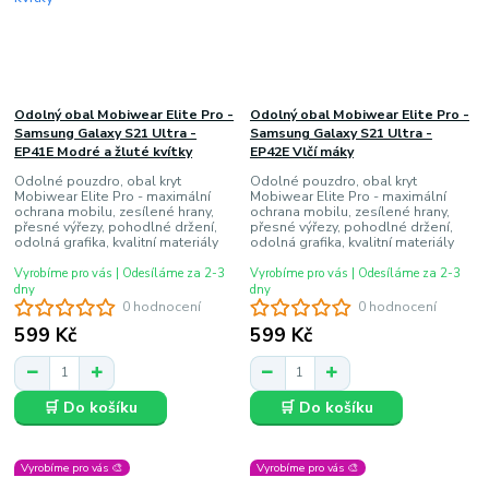
Odolný obal Mobiwear Elite Pro -
Odolný obal Mobiwear Elite Pro -
Samsung Galaxy S21 Ultra -
Samsung Galaxy S21 Ultra -
EP41E Modré a žluté kvítky
EP42E Vlčí máky
Odolné pouzdro, obal kryt
Odolné pouzdro, obal kryt
Mobiwear Elite Pro - maximální
Mobiwear Elite Pro - maximální
ochrana mobilu, zesílené hrany,
ochrana mobilu, zesílené hrany,
přesné výřezy, pohodlné držení,
přesné výřezy, pohodlné držení,
odolná grafika, kvalitní materiály
odolná grafika, kvalitní materiály
Vyrobíme pro vás | Odesíláme za 2-3
Vyrobíme pro vás | Odesíláme za 2-3
dny
dny
0 hodnocení
0 hodnocení
599 Kč
599 Kč
🛒 Do košíku
🛒 Do košíku
Vyrobíme pro vás 🎨
Vyrobíme pro vás 🎨