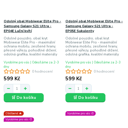
Odolný obal Mobiwear Elite Pro -
Odolný obal Mobiwear Elite Pro -
Samsung Galaxy S21 Ultra -
Samsung Galaxy S21 Ultra -
EP04E Luční kvítí
EP05E Sukulenty
Odolné pouzdro, obal kryt
Odolné pouzdro, obal kryt
Mobiwear Elite Pro - maximální
Mobiwear Elite Pro - maximální
ochrana mobilu, zesílené hrany,
ochrana mobilu, zesílené hrany,
přesné výřezy, pohodlné držení,
přesné výřezy, pohodlné držení,
odolná grafika, kvalitní materiály
odolná grafika, kvalitní materiály
Vyrobíme pro vás | Odesíláme za 2-3
Vyrobíme pro vás | Odesíláme za 2-3
dny
dny
0 hodnocení
0 hodnocení
599 Kč
599 Kč
🛒 Do košíku
🛒 Do košíku
Oblíbené 🔥
Vyrobíme pro vás 🎨
Vyrobíme pro vás 🎨