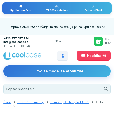
🚚
📦
📍
Rychlé doručení
77 000+ skladem
Odběr v Plzni
Doprava
ZDARMA
na výdejní místo i do boxu již při nákupu nad 899 Kč
+420 777 057 774
0
ks
CZK
info@coolcase.cz
0 Kč
(Po-Pá 8-15:30 hod)
Nabídka 📲
Zvolte model telefonu zde
Úvod
Pouzdra Samsung
Samsung Galaxy S21 Ultra
Odolná
pouzdra