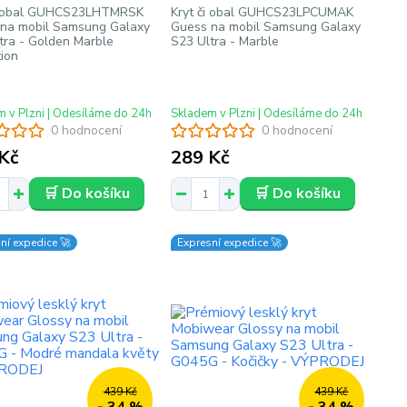
či obal GUHCS23LHTMRSK
Kryt či obal GUHCS23LPCUMAK
na mobil Samsung Galaxy
Guess na mobil Samsung Galaxy
tra - Golden Marble
S23 Ultra - Marble
tion
 v Plzni | Odesíláme do 24h
Skladem v Plzni | Odesíláme do 24h
0 hodnocení
0 hodnocení
Kč
289 Kč
🛒 Do košíku
🛒 Do košíku
ní expedice 🚀
Expresní expedice 🚀
439 Kč
439 Kč