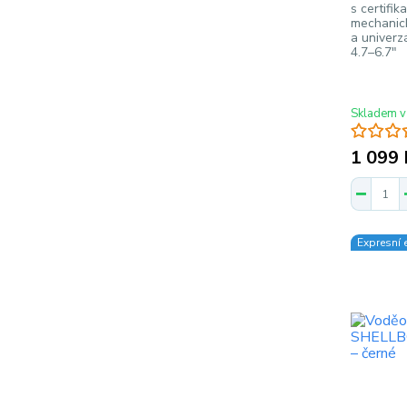
s certifik
mechanick
a univerzá
4.7–6.7"
Skladem v
1 099 
Expresní 