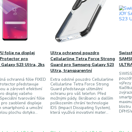
U folie na displej
Ultra ochranné pouzdro
Swiss
 Protector pro
Cellularline Tetra Force Strong
SAMSU
Galaxy S23 Ultra, 2ks
Guard pro Samsung Galaxy S23
ULTRA
Ultra, transparentní
SWISS
pouzdr
lná ochranná fólie FIXED
Extra odolné pouzdro Cellularline
výřezy
 Protector představuje
Cellularline Tetra Force Strong
tlačítk
u a zároveň efektivní
Guard představuje ultimátní
zvýrazn
ro displej vašeho
ochranu pro váš telefon. Před
smartp
Speciální tvarování fólie
možnými pády, škrábanci a dalším
maximá
 pro zaoblené displeje
poškozením chrání technologie
blistr
h smartphonů a umožní
IDS (Impact Dissipating System),
DPHSW
elou plochu dotyko...
která využívá inovativní mater...