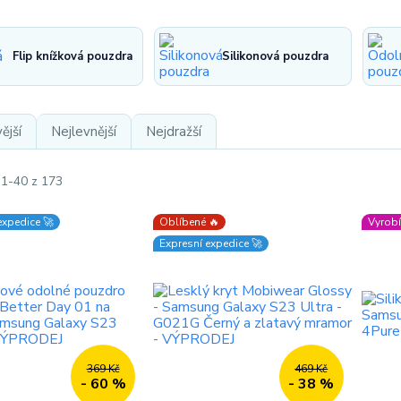
Flip knížková pouzdra
Silikonová pouzdra
ější
Nejlevnější
Nejdražší
 1-40 z 173
expedice 🚀
Oblíbené 🔥
Vyrobí
Expresní expedice 🚀
369 Kč
469 Kč
- 60 %
- 38 %