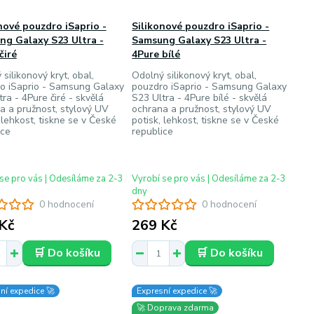
nové pouzdro iSaprio -
Silikonové pouzdro iSaprio -
ng Galaxy S23 Ultra -
Samsung Galaxy S23 Ultra -
čiré
4Pure bílé
silikonový kryt, obal,
Odolný silikonový kryt, obal,
o iSaprio - Samsung Galaxy
pouzdro iSaprio - Samsung Galaxy
ra - 4Pure čiré - skvělá
S23 Ultra - 4Pure bílé - skvělá
a a pružnost, stylový UV
ochrana a pružnost, stylový UV
 lehkost, tiskne se v České
potisk, lehkost, tiskne se v České
ice
republice
se pro vás | Odesíláme za 2-3
Vyrobí se pro vás | Odesíláme za 2-3
dny
0 hodnocení
0 hodnocení
Kč
269 Kč
🛒 Do košíku
🛒 Do košíku
ní expedice 🚀
Expresní expedice 🚀
🚀 Doprava zdarma