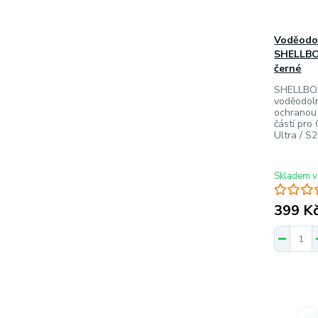
Voděodo
SHELLBO
černé
SHELLBO
voděodoln
ochranou
částí pro
Ultra / S
Skladem v
399 K