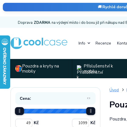
🚚
Rychlé doru
Doprava
ZDARMA
na výdejní místo i do boxu již při nákupu nad
Info
Recenze
Konta
Pouzdra a kryty na
Příslušenství k
mobily
mobilu
Úvod
Cena:
Pouz
Pouzdra,
Kč
Kč