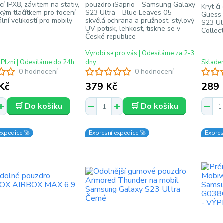
ací IPX8, závitem na stativ,
pouzdro iSaprio - Samsung Galaxy
Kryt 
ým tlačítkem pro focení
S23 Ultra - Blue Leaves 05 -
Guess 
lní velikostí pro mobily
skvělá ochrana a pružnost, stylový
S23 Ul
UV potisk, lehkost, tiskne se v
Collec
České republice
Vyrobí se pro vás | Odesíláme za 2-3
 Plzni | Odesíláme do 24h
dny
Skladem
0 hodnocení
0 hodnocení
Kč
379 Kč
289 
🛒 Do košíku
🛒 Do košíku
expedice 🚀
Expresní expedice 🚀
Expres