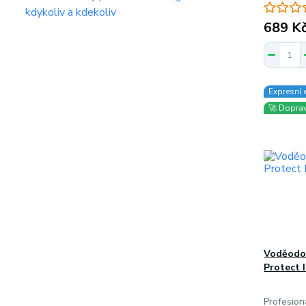
689 K
Expresní 
🚀 Dopra
Voděodo
Protect I
Profesion