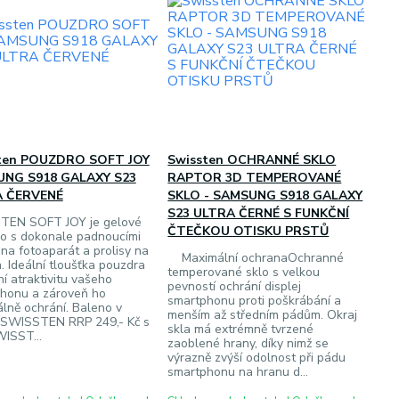
ten POUZDRO SOFT JOY
Swissten OCHRANNÉ SKLO
NG S918 GALAXY S23
RAPTOR 3D TEMPEROVANÉ
 ČERVENÉ
SKLO - SAMSUNG S918 GALAXY
S23 ULTRA ČERNÉ S FUNKČNÍ
TEN SOFT JOY je gelové
ČTEČKOU OTISKU PRSTŮ
o s dokonale padnoucími
 na fotoaparát a prolisy na
Maximální ochranaOchranné
a. Ideální tloušťka pouzdra
temperované sklo s velkou
í atraktivitu vašeho
pevností ochrání displej
honu a zároveň ho
smartphonu proti poškrábání a
lně ochrání. Baleno v
menším až středním pádům. Okraj
u SWISSTEN RRP 249,- Kč s
skla má extrémně tvrzené
ISST...
zaoblené hrany, díky nimž se
výrazně zvýší odolnost při pádu
smartphonu na hranu d...