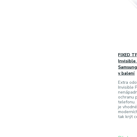
FIXED TP
Invisible
Samsung 
v balení
Extra odo
Invisible
nenápadno
ochranu p
telefonu. 
je vhodné
moderníc
tak krýt c