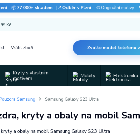
čení
📦
77 000+ skladem
📍
Odběr v Plzni
🎨
Originální motivy
 899 Kč
kt
Vrátit zboží
Zvolte model telefonu 
Kryty s vlastním
Mobily
Elektronika
motivem
Pouzdra Samsung
Samsung Galaxy S23 Ultra
dra, kryty a obaly na mobil Sa
 kryty a obaly na mobil Samsung Galaxy S23 Ultra