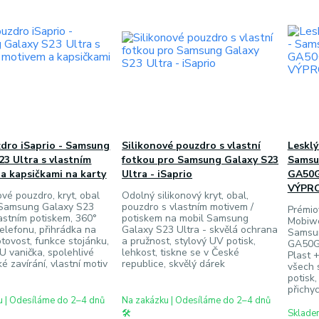
zdro iSaprio - Samsung
Silikonové pouzdro s vlastní
Lesklý
23 Ultra s vlastním
fotkou pro Samsung Galaxy S23
Samsu
a kapsičkami na karty
Ultra - iSaprio
GA50G
VÝPR
ové pouzdro, kryt, obal
Odolný silikonový kryt, obal,
- Samsung Galaxy S23
pouzdro s vlastním motivem /
Prémio
lastním potiskem, 360°
potiskem na mobil Samsung
Mobiwe
elefonu, přihrádka na
Galaxy S23 Ultra - skvělá ochrana
Samsun
otovost, funkce stojánku,
a pružnost, stylový UV potisk,
GA50G 
 vanička, spolehlivé
lehkost, tiskne se v České
Plast +
é zavírání, vlastní motiv
republice, skvělý dárek
všech 
potisk
přichy
u | Odesíláme do 2–4 dnů
Na zakázku | Odesíláme do 2–4 dnů
🛠️
Skladem