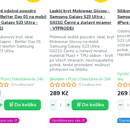
vé odolné pouzdro
Lesklý kryt Mobiwear Glossy -
Siliko
- Better Day 01 na mobil
Samsung Galaxy S23 Ultra -
Samsu
Galaxy S23 Ultra -
G021G Černý a zlatavý mramor
4Pure 
EJ
- VÝPRODEJ
Odolný 
pouzdr
ikonový kryt, obal,
Prémiové lesklé pouzdro, obal, kryt
S23 Ult
Saprio - Better Day 01
Mobiwear Glossy na mobil
ochran
ní telefon Samsung
Samsung Galaxy S23 Ultra -
potisk,
3 Ultra
G021G Černý a zlatavý mramor,
republ
materiál Plast + TPU silikon - krytí
po všech stranách, neošoupatelný
potisk, tenké provedení, možnost
přichycení na šňůrku
Vyrobí 
 Plzni | Odesíláme do 24h
Skladem v Plzni | Odesíláme do 24h
dny
0 hodnocení
0 hodnocení
č
289 Kč
269 
🛒 Do košíku
🛒 Do košíku
pro vás 🎨
Vyrobíme pro vás 🎨
Expres