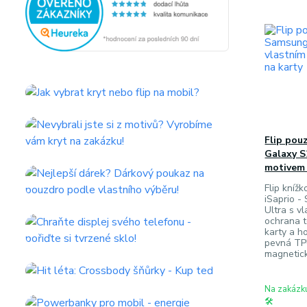
Flip pou
Galaxy S
motivem 
Flip knížk
iSaprio 
Ultra s v
ochrana t
karty a h
pevná TPU
magnetick
Na zakázk
🛠️