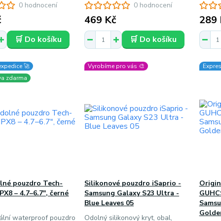
0 hodnocení
0 hodnocení
č
469 Kč
289 
🛒 Do košíku
🛒 Do košíku
expedice 🚀
Vyrobíme pro vás 🎨
Expres
va zdarma
lné pouzdro Tech-
Silikonové pouzdro iSaprio -
Origin
PX8 – 4.7–6.7", černé
Samsung Galaxy S23 Ultra -
GUHCS
Blue Leaves 05
Samsu
Golde
ální waterproof pouzdro
Odolný silikonový kryt, obal,