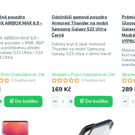
lné pouzdro
Odolnější gumové pouzdro
Prémio
X AIRBOX MAX 6.9 –
Armored Thunder na mobil
Gloss
Samsung Galaxy S23 Ultra
Galaxy
Černé
Modré
X AIRBOX MAX 6.9 –
VÝPR
é pouzdro s IP68, 360°
Odolný kryt či obal Armored
 a průhlednou přední
Thunder na mobil Samsung
Mobiwe
 Galaxy S23 Ultra / S24
Galaxy S23 Ultra v černé barvě
kryt n
25 Ultra
Galaxy
mandal
 Plzni | Odesíláme do 24h
Skladem v Plzni | Odesíláme do 24h
Skladem
0 hodnocení
0 hodnocení
č
169 Kč
289 
🛒 Do košíku
🛒 Do košíku