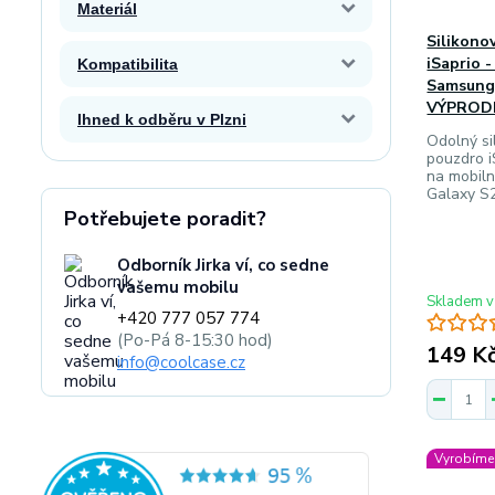
Materiál
Silikono
iSaprio 
Kompatibilita
Samsung 
VÝPROD
Ihned k odběru v Plzni
Odolný sil
pouzdro i
na mobil
Galaxy S2
Potřebujete poradit?
Odborník Jirka ví, co sedne
vašemu mobilu
Skladem v
+420 777 057 774
(Po-Pá 8-15:30 hod)
149 K
info@coolcase.cz
Vyrobíme 