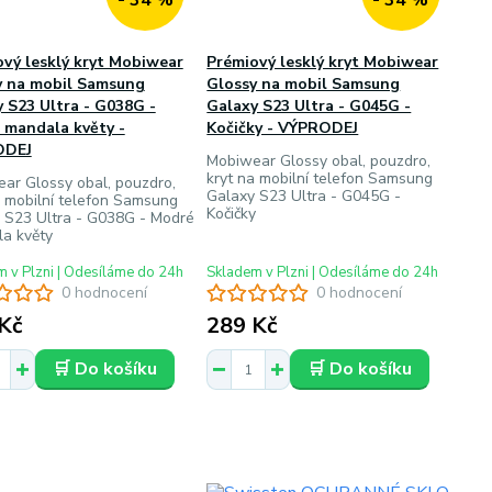
- 34 %
- 34 %
vý lesklý kryt Mobiwear
Prémiový lesklý kryt Mobiwear
y na mobil Samsung
Glossy na mobil Samsung
 S23 Ultra - G038G -
Galaxy S23 Ultra - G045G -
 mandala květy -
Kočičky - VÝPRODEJ
ODEJ
Mobiwear Glossy obal, pouzdro,
kryt na mobilní telefon Samsung
ar Glossy obal, pouzdro,
Galaxy S23 Ultra - G045G -
a mobilní telefon Samsung
Kočičky
 S23 Ultra - G038G - Modré
a květy
 v Plzni | Odesíláme do 24h
Skladem v Plzni | Odesíláme do 24h
0 hodnocení
0 hodnocení
Kč
289 Kč
🛒 Do košíku
🛒 Do košíku