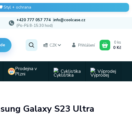
🛡️
Styl + ochrana
+420 777 057 774
info@coolcase.cz
(Po-Pá 8-15:30 hod)
0
ks
zde
CZK
Přihlášení
0 Kč
Prodejna v
Cyklistika
Výprodej
Plzni
msung Galaxy S23 Ultra