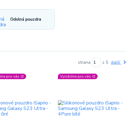
Odolná pouzdra
strana
z 5
další
me pro vás 🎨
Vyrobíme pro vás 🎨