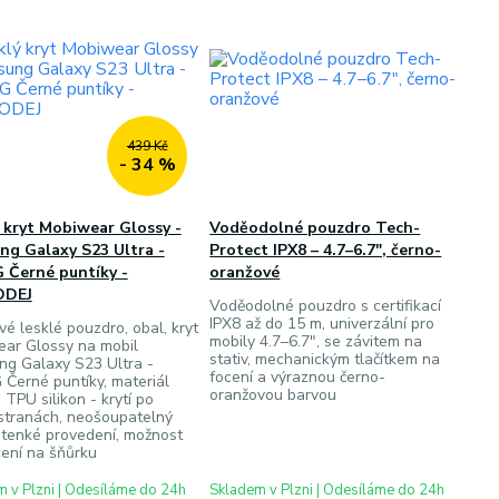
439 Kč
- 34 %
 kryt Mobiwear Glossy -
Voděodolné pouzdro Tech-
ng Galaxy S23 Ultra -
Protect IPX8 – 4.7–6.7", černo-
 Černé puntíky -
oranžové
ODEJ
Voděodolné pouzdro s certifikací
IPX8 až do 15 m, univerzální pro
vé lesklé pouzdro, obal, kryt
mobily 4.7–6.7", se závitem na
ar Glossy na mobil
stativ, mechanickým tlačítkem na
g Galaxy S23 Ultra -
focení a výraznou černo-
Černé puntíky, materiál
oranžovou barvou
 TPU silikon - krytí po
stranách, neošoupatelný
, tenké provedení, možnost
cení na šňůrku
 v Plzni | Odesíláme do 24h
Skladem v Plzni | Odesíláme do 24h