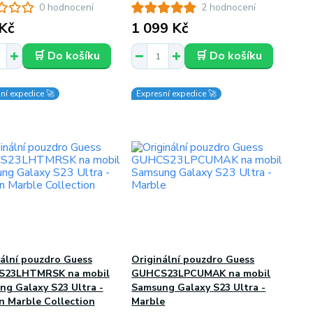
0 hodnocení
2 hodnocení
Kč
1 099 Kč
🛒 Do košíku
🛒 Do košíku
ní expedice 🚀
Expresní expedice 🚀
ální pouzdro Guess
Originální pouzdro Guess
23LHTMRSK na mobil
GUHCS23LPCUMAK na mobil
ng Galaxy S23 Ultra -
Samsung Galaxy S23 Ultra -
n Marble Collection
Marble