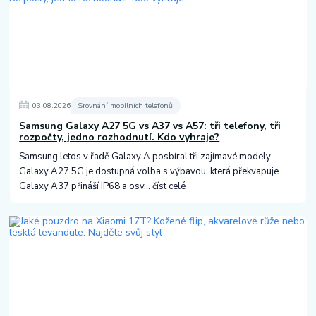
03
.
08
.
2026
Srovnání mobilních telefonů
Samsung Galaxy A27 5G vs A37 vs A57: tři telefony, tři
rozpočty, jedno rozhodnutí. Kdo vyhraje?
Samsung letos v řadě Galaxy A posbíral tři zajímavé modely.
Galaxy A27 5G je dostupná volba s výbavou, která překvapuje.
Galaxy A37 přináší IP68 a osv...
číst celé