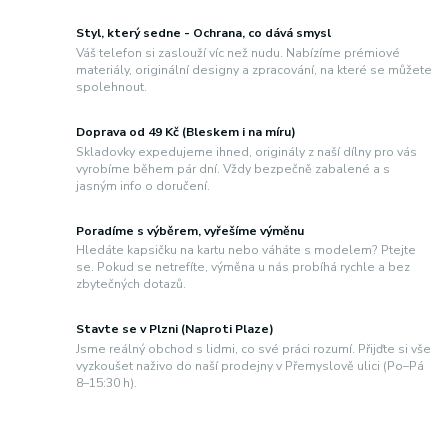
Styl, který sedne - Ochrana, co dává smysl
Váš telefon si zaslouží víc než nudu. Nabízíme prémiové
materiály, originální designy a zpracování, na které se můžete
spolehnout.
Doprava od 49 Kč (Bleskem i na míru)
Skladovky expedujeme ihned, originály z naší dílny pro vás
vyrobíme během pár dní. Vždy bezpečně zabalené a s
jasným info o doručení.
Poradíme s výběrem, vyřešíme výměnu
Hledáte kapsičku na kartu nebo váháte s modelem? Ptejte
se. Pokud se netrefíte, výměna u nás probíhá rychle a bez
zbytečných dotazů.
Stavte se v Plzni (Naproti Plaze)
Jsme reálný obchod s lidmi, co své práci rozumí. Přijďte si vše
vyzkoušet naživo do naší prodejny v Přemyslově ulici (Po–Pá
8–15:30 h).