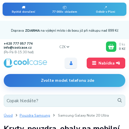
🚚
📦
📍
Rychlé doručení
77 000+ skladem
Odběr v Plzni
Doprava
ZDARMA
na výdejní místo i do boxu již při nákupu nad 899 Kč
+420 777 057 774
0
ks
CZK
info@coolcase.cz
0 Kč
(Po-Pá 8-15:30 hod)
Nabídka 📲
Zvolte model telefonu zde
Úvod
Pouzdra Samsung
Samsung Galaxy Note 20 Ultra
Kryty, pouzdra, obaly na mobilní