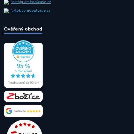
instagr.am/coolcase.cz
tiktok.com/coolcase.cz
Ověřený obchod