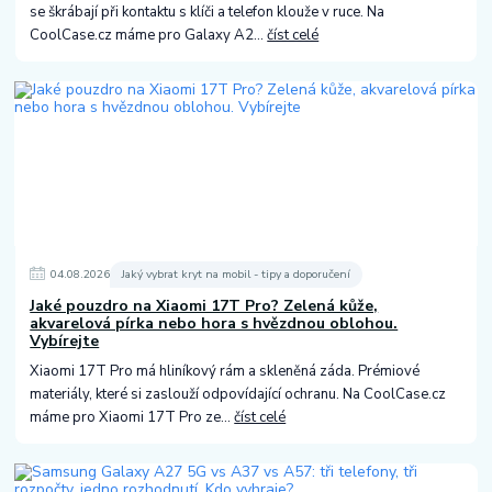
se škrábají při kontaktu s klíči a telefon klouže v ruce. Na
CoolCase.cz máme pro Galaxy A2...
číst celé
04
.
08
.
2026
Jaký vybrat kryt na mobil - tipy a doporučení
Jaké pouzdro na Xiaomi 17T Pro? Zelená kůže,
akvarelová pírka nebo hora s hvězdnou oblohou.
Vybírejte
Xiaomi 17T Pro má hliníkový rám a skleněná záda. Prémiové
materiály, které si zaslouží odpovídající ochranu. Na CoolCase.cz
máme pro Xiaomi 17T Pro ze...
číst celé