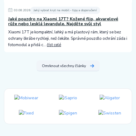
03
.
08
.
2026
Jaký vybrat kryt na mobil - tipy a doporučení
Jaké pouzdro na Xiaomi 17T? Kožené flip, akvarelové
růže nebo lesklá levandule. Najděte svůj styl
Xiaomi 17T je kompaktní, lehký a má plastový rám, který se bez
ochrany škrábe rychleji, než čekáte. Správné pouzdlo ochrání záda i
fotomodul a přidá c...
číst celé
Omrknout všechny články