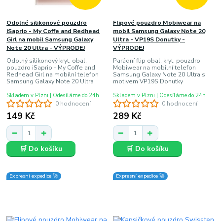
Odolné silikonové pouzdro
Flipové pouzdro Mobiwear na
iSaprio - My Coffe and Redhead
mobil Samsung Galaxy Note 20
Girl na mobil Samsung Galaxy
Ultra - VP19S Donutky -
Note 20 Ultra - VÝPRODEJ
VÝPRODEJ
Odolný silikonový kryt, obal,
Parádní flip obal, kryt, pouzdro
pouzdro iSaprio - My Coffe and
Mobiwear na mobilní telefon
Redhead Girl na mobilní telefon
Samsung Galaxy Note 20 Ultra s
Samsung Galaxy Note 20 Ultra
motivem VP19S Donutky
Skladem v Plzni | Odesíláme do 24h
Skladem v Plzni | Odesíláme do 24h
0 hodnocení
0 hodnocení
149 Kč
289 Kč
🛒 Do košíku
🛒 Do košíku
Expresní expedice 🚀
Expresní expedice 🚀