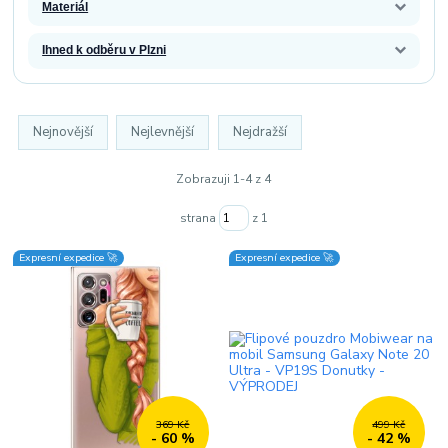
Materiál
Ihned k odběru v Plzni
Nejnovější
Nejlevnější
Nejdražší
Zobrazuji 1-4 z 4
strana
z 1
Expresní expedice 🚀
Expresní expedice 🚀
369 Kč
499 Kč
- 60 %
- 42 %