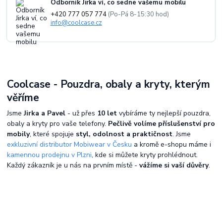
Odborník Jirka ví, co sedne vašemu mobilu
+420 777 057 774
(Po-Pá 8-15:30 hod)
info@coolcase.cz
Coolcase - Pouzdra, obaly a kryty, kterým
věříme
Jsme
Jirka a Pavel
- už přes
10 let
vybíráme ty nejlepší pouzdra,
obaly a kryty pro vaše telefony.
Pečlivě volíme příslušenství pro
mobily
, které spojuje
styl, odolnost a praktičnost
. Jsme
exkluzivní distributor Mobiwear v Česku
a kromě e-shopu máme i
kamennou prodejnu v Plzni
, kde si můžete kryty prohlédnout.
Každý zákazník je u nás na prvním místě -
vážíme si vaší důvěry
.