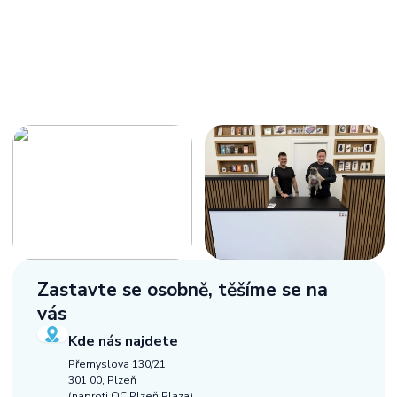
Zastavte se osobně,
těšíme se na
vás
Kde nás najdete
Přemyslova 130/21
301 00, Plzeň
(naproti OC Plzeň Plaza)