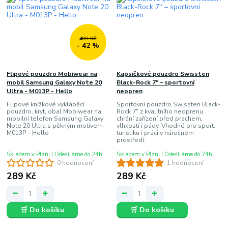
499 Kč
- 42 %
Flipové pouzdro Mobiwear na
Kapsičkové pouzdro Swissten
mobil Samsung Galaxy Note 20
Black-Rock 7" – sportovní
Ultra - M013P - Hello
neopren
Flipové knížkové vyklápěcí
Sportovní pouzdro Swissten Black-
pouzdro, kryt, obal Mobiwear na
Rock 7" z kvalitního neoprenu
mobilní telefon Samsung Galaxy
chrání zařízení před prachem,
Note 20 Ultra s pěkným motivem
vlhkostí i pády. Vhodné pro sport,
M013P - Hello
turistiku i práci v náročném
prostředí.
Skladem v Plzni | Odesíláme do 24h
Skladem v Plzni | Odesíláme do 24h
0 hodnocení
1 hodnocení
289 Kč
289 Kč
🛒 Do košíku
🛒 Do košíku