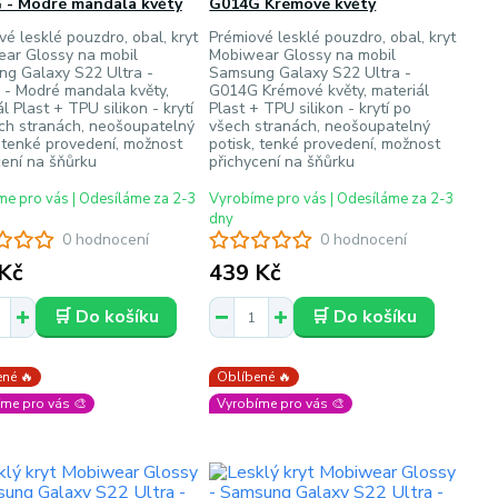
 - Modré mandala květy
G014G Krémové květy
vé lesklé pouzdro, obal, kryt
Prémiové lesklé pouzdro, obal, kryt
ar Glossy na mobil
Mobiwear Glossy na mobil
g Galaxy S22 Ultra -
Samsung Galaxy S22 Ultra -
- Modré mandala květy,
G014G Krémové květy, materiál
l Plast + TPU silikon - krytí
Plast + TPU silikon - krytí po
ch stranách, neošoupatelný
všech stranách, neošoupatelný
, tenké provedení, možnost
potisk, tenké provedení, možnost
cení na šňůrku
přichycení na šňůrku
e pro vás | Odesíláme za 2-3
Vyrobíme pro vás | Odesíláme za 2-3
dny
0 hodnocení
0 hodnocení
Kč
439 Kč
🛒 Do košíku
🛒 Do košíku
né 🔥
Oblíbené 🔥
me pro vás 🎨
Vyrobíme pro vás 🎨