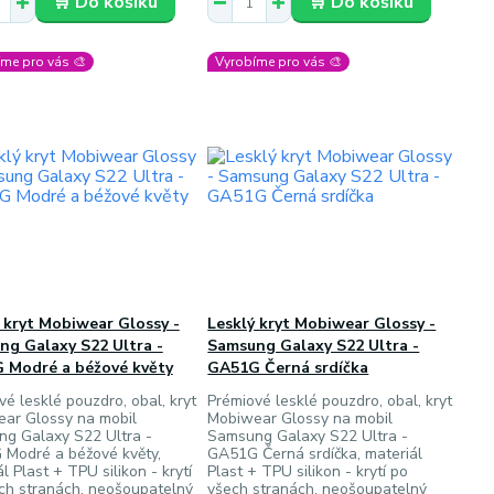
🛒 Do košíku
🛒 Do košíku
me pro vás 🎨
Vyrobíme pro vás 🎨
 kryt Mobiwear Glossy -
Lesklý kryt Mobiwear Glossy -
ng Galaxy S22 Ultra -
Samsung Galaxy S22 Ultra -
 Modré a béžové květy
GA51G Černá srdíčka
vé lesklé pouzdro, obal, kryt
Prémiové lesklé pouzdro, obal, kryt
ar Glossy na mobil
Mobiwear Glossy na mobil
g Galaxy S22 Ultra -
Samsung Galaxy S22 Ultra -
Modré a béžové květy,
GA51G Černá srdíčka, materiál
l Plast + TPU silikon - krytí
Plast + TPU silikon - krytí po
ch stranách, neošoupatelný
všech stranách, neošoupatelný