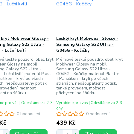
 kryt Mobiwear Glossy -
Lesklý kryt Mobiwear Glossy -
ng Galaxy S22 Ultra -
Samsung Galaxy S22 Ultra -
- Luční kvítí
G045G - Kočičky
vé lesklé pouzdro, obal, kryt
Prémiové lesklé pouzdro, obal, kryt
ar Glossy na mobil
Mobiwear Glossy na mobil
g Galaxy S22 Ultra -
Samsung Galaxy S22 Ultra -
 Luční kvítí, materiál Plast
G045G - Kočičky, materiál Plast +
ilikon - krytí po všech
TPU silikon - krytí po všech
ch, neošoupatelný potisk,
stranách, neošoupatelný potisk,
provedení, možnost
tenké provedení, možnost
cení na šňůrku
přichycení na šňůrku
e pro vás | Odesíláme za 2-3
Vyrobíme pro vás | Odesíláme za 2-3
dny
0 hodnocení
0 hodnocení
Kč
439 Kč