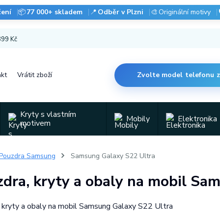
čení
📦
77 000+ skladem
📍
Odběr v Plzni
🎨
Originální motivy
 899 Kč
kt
Vrátit zboží
Zvolte model telefonu 
Kryty s vlastním
Mobily
Elektronika
motivem
Pouzdra Samsung
Samsung Galaxy S22 Ultra
dra, kryty a obaly na mobil Sa
 kryty a obaly na mobil Samsung Galaxy S22 Ultra