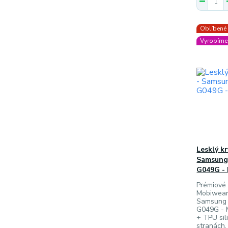
Oblíbené
Vyrobíme 
Lesklý k
Samsung 
G049G - 
Prémiové 
Mobiwear
Samsung 
G049G - M
+ TPU sil
stranách,