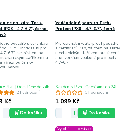
dolné pouzdro Tech-
Voděodolné pouzdro Tech-
t IPX8 – 4.7–6.7", černo-
Protect IPX8 – 4.7–6.7", černé
ové
olné pouzdro s certifikací
Profesionální waterproof pouzdro
 do 15 m, univerzální pro
s certifikací IPX8, závitem na stativ,
 4.7–6.7", se závitem na
mechanickým tlačítkem pro focení
, mechanickým tlačítkem na
a univerzální velikostí pro mobily
 a výraznou černo-
4.7–6.7"
vou barvou
 v Plzni | Odesíláme do 24h
Skladem v Plzni | Odesíláme do 24h
2 hodnocení
0 hodnocení
9 Kč
1 099 Kč
🛒 Do košíku
🛒 Do košíku
Vyrobíme pro vás 🎨