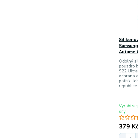
Silikono
Samsung 
Autumn 
Odolný sil
pouzdro 
S22 Ultra
ochrana a
potisk, l
republice
Vyrobí se 
dny
379 K