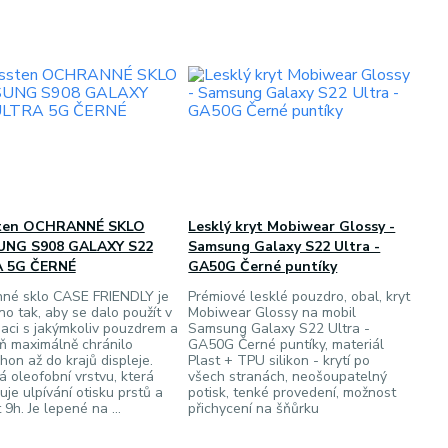
ten OCHRANNÉ SKLO
Lesklý kryt Mobiwear Glossy -
NG S908 GALAXY S22
Samsung Galaxy S22 Ultra -
 5G ČERNÉ
GA50G Černé puntíky
né sklo CASE FRIENDLY je
Prémiové lesklé pouzdro, obal, kryt
no tak, aby se dalo použít v
Mobiwear Glossy na mobil
aci s jakýmkoliv pouzdrem a
Samsung Galaxy S22 Ultra -
ň maximálně chránilo
GA50G Černé puntíky, materiál
hon až do krajů displeje.
Plast + TPU silikon - krytí po
á oleofobní vrstvu, která
všech stranách, neošoupatelný
je ulpívání otisku prstů a
potisk, tenké provedení, možnost
 9h. Je lepené na ...
přichycení na šňůrku