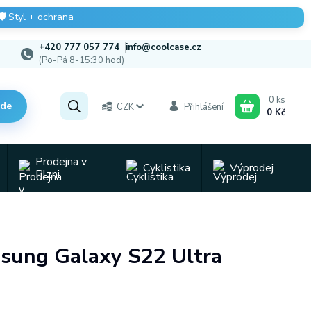
🛡️
Styl + ochrana
+420 777 057 774
info@coolcase.cz
(Po-Pá 8-15:30 hod)
0
ks
zde
CZK
Přihlášení
0 Kč
Prodejna v
Cyklistika
Výprodej
Plzni
msung Galaxy S22 Ultra