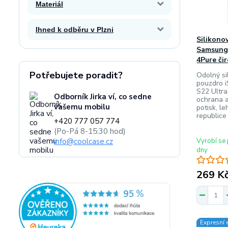
Materiál
Ihned k odběru v Plzni
Silikono
Samsung 
4Pure čir
Potřebujete poradit?
Odolný sil
pouzdro 
S22 Ultra
Odborník Jirka ví, co sedne
ochrana a
vašemu mobilu
potisk, l
republice
+420 777 057 774
(Po-Pá 8-15:30 hod)
info@coolcase.cz
Vyrobí se 
dny
269 K
Expresní 