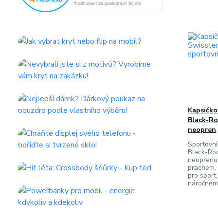
Kapsičko
Black-Ro
neopren
Sportovn
Black-Roc
neoprenu 
prachem, 
pro sport,
náročném 