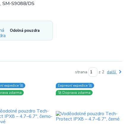
8B, SM-S908B/DS
Odolná pouzdra
strana
z 2
další
ní expedice 🚀
Expresní expedice 🚀
prava zdarma
🚀 Doprava zdarma