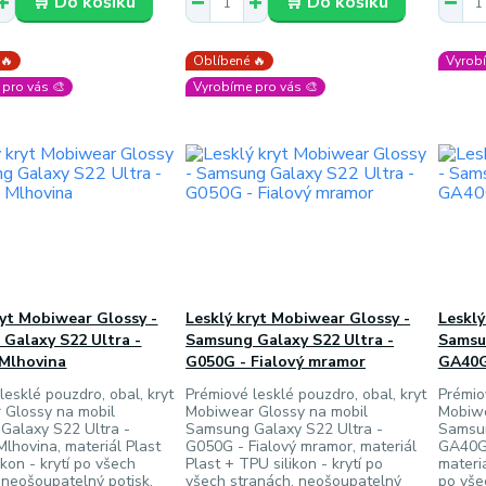
🛒 Do košíku
🛒 Do košíku
 🔥
Oblíbené 🔥
Vyrobí
pro vás 🎨
Vyrobíme pro vás 🎨
ryt Mobiwear Glossy -
Lesklý kryt Mobiwear Glossy -
Lesklý
Galaxy S22 Ultra -
Samsung Galaxy S22 Ultra -
Samsu
Mlhovina
G050G - Fialový mramor
GA40G
lesklé pouzdro, obal, kryt
Prémiové lesklé pouzdro, obal, kryt
Prémio
 Glossy na mobil
Mobiwear Glossy na mobil
Mobiwe
Galaxy S22 Ultra -
Samsung Galaxy S22 Ultra -
Samsun
lhovina, materiál Plast
G050G - Fialový mramor, materiál
GA40G 
ikon - krytí po všech
Plast + TPU silikon - krytí po
materiá
 neošoupatelný potisk,
všech stranách, neošoupatelný
po vše