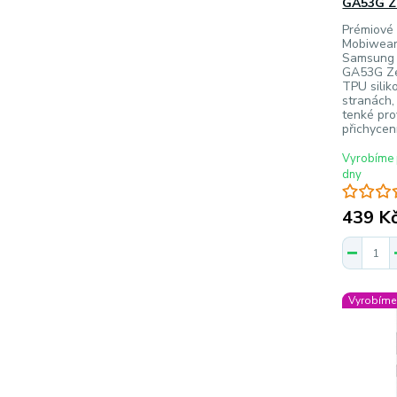
GA53G Z
Prémiové 
Mobiwear
Samsung 
GA53G Zeb
TPU silik
stranách,
tenké pro
přichycen
Vyrobíme 
dny
439 K
Vyrobíme 