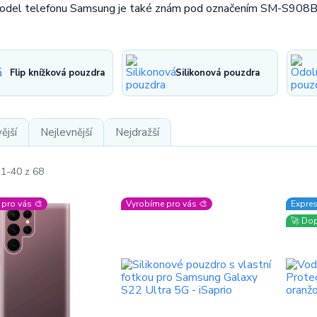
odel telefonu Samsung je také znám pod označením SM-S90
Flip knížková pouzdra
Silikonová pouzdra
ější
Nejlevnější
Nejdražší
 1-40 z 68
pro vás 🎨
Vyrobíme pro vás 🎨
Expres
🚀 Do