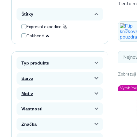
Tento m
Štítky
Expresní expedice 🚀
Oblíbené 🔥
Nejnov
Typ produktu
Zobrazuji
Barva
Vyrobíme 
Motiv
Vlastnosti
Značka