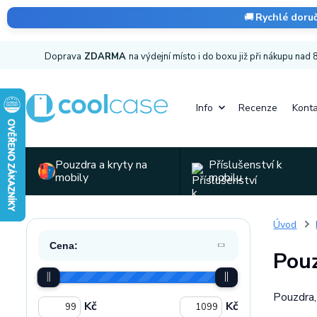
🚚
Rychlé doru
Doprava
ZDARMA
na výdejní místo i do boxu již při nákupu nad
Info
Recenze
Konta
Pouzdra a kryty na
Příslušenství k
mobily
mobilu
Úvod
Cena:
Pouz
Pouzdra,
Kč
Kč