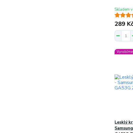
Skladem v
289 K
Vyrobíme 
Lesklý k
Samsung 