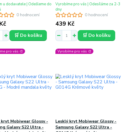
m u dodavatele | Odešleme do
Vyrobíme pro vás | Odesíláme za 2-3
ů
dny
0 hodnocení
0 hodnocení
Kč
439 Kč
🛒 Do košíku
🛒 Do košíku
me pro vás 🎨
Vyrobíme pro vás 🎨
 kryt Mobiwear Glossy -
Lesklý kryt Mobiwear Glossy -
ng Galaxy S22 Ultra -
Samsung Galaxy S22 Ultra -