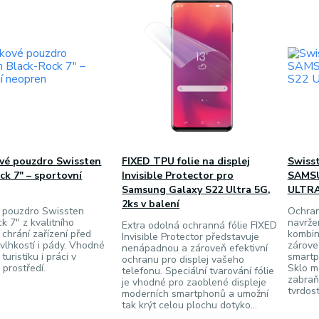
vé pouzdro Swissten
FIXED TPU folie na displej
Swiss
ck 7" – sportovní
Invisible Protector pro
SAMSU
Samsung Galaxy S22 Ultra 5G,
ULTRA
2ks v balení
í pouzdro Swissten
Ochran
k 7" z kvalitního
navrže
Extra odolná ochranná fólie FIXED
chrání zařízení před
kombin
Invisible Protector představuje
vlhkostí i pády. Vhodné
zárove
nenápadnou a zároveň efektivní
 turistiku i práci v
smartp
ochranu pro displej vašeho
prostředí.
Sklo m
telefonu. Speciální tvarování fólie
zabraňu
je vhodné pro zaoblené displeje
tvrdost
moderních smartphonů a umožní
tak krýt celou plochu dotyko...