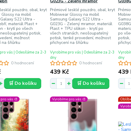
ebří
G023G - Zelený mramor
G038G
lesklé pouzdro, obal, kryt
Prémiové lesklé pouzdro, obal, kryt
Prémio
 Glossy na mobil
Mobiwear Glossy na mobil
Mobiwe
Galaxy S22 Ultra -
Samsung Galaxy S22 Ultra -
Samsun
ří, materiál Plast +
G023G - Zelený mramor, materiál
G038G 
on - krytí po všech
Plast + TPU silikon - krytí po
materiá
 neošoupatelný potisk,
všech stranách, neošoupatelný
po vše
vedení, možnost
potisk, tenké provedení, možnost
potisk
í na šňůrku
přichycení na šňůrku
přichy
pro vás | Odesíláme za 2-3
Vyrobíme pro vás | Odesíláme za 2-3
Vyrobím
dny
dny
0 hodnocení
0 hodnocení
č
439 Kč
439 
🛒 Do košíku
🛒 Do košíku
pro vás 🎨
Vyrobíme pro vás 🎨
Oblíbe
Vyrobí