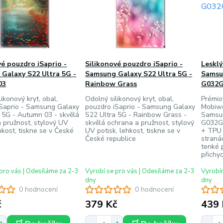
vé pouzdro iSaprio -
Silikonové pouzdro iSaprio -
Lesklý
Galaxy S22 Ultra 5G -
Samsung Galaxy S22 Ultra 5G -
Samsu
03
Rainbow Grass
G032G 
ikonový kryt, obal,
Odolný silikonový kryt, obal,
Prémio
iSaprio - Samsung Galaxy
pouzdro iSaprio - Samsung Galaxy
Mobiwe
 5G - Autumn 03 - skvělá
S22 Ultra 5G - Rainbow Grass -
Samsun
 pružnost, stylový UV
skvělá ochrana a pružnost, stylový
G032G -
ehkost, tiskne se v České
UV potisk, lehkost, tiskne se v
+ TPU s
České republice
straná
tenké 
přichy
pro vás | Odesíláme za 2-3
Vyrobí se pro vás | Odesíláme za 2-3
Vyrobím
dny
dny
0 hodnocení
0 hodnocení
č
379 Kč
439 