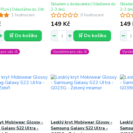
Skladem u dodavatele | Odešleme do
Sklade
 Plzni | Odesíláme do 24h
2-3 dnů
2-3 dn
1 hodnocení
0 hodnocení
č
149 Kč
149 
🛒 Do košíku
🛒 Do košíku
pro vás 🎨
Vyrobíme pro vás 🎨
Vyrobí
ryt Mobiwear Glossy -
Lesklý kryt Mobiwear Glossy -
Lesklý
Galaxy S22 Ultra -
Samsung Galaxy S22 Ultra -
Samsu