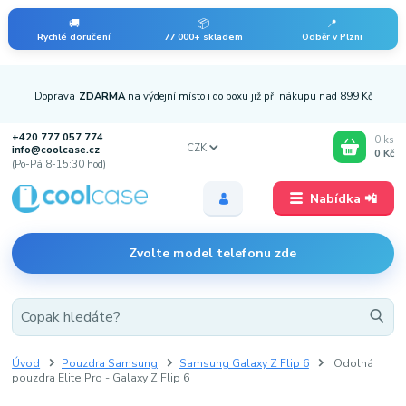
🚚
📦
📍
Rychlé doručení
77 000+ skladem
Odběr v Plzni
Doprava
ZDARMA
na výdejní místo i do boxu již při nákupu nad 899 Kč
+420 777 057 774
0
ks
CZK
info@coolcase.cz
0 Kč
(Po-Pá 8-15:30 hod)
Nabídka 📲
Zvolte model telefonu zde
Úvod
Pouzdra Samsung
Samsung Galaxy Z Flip 6
Odolná
pouzdra Elite Pro - Galaxy Z Flip 6