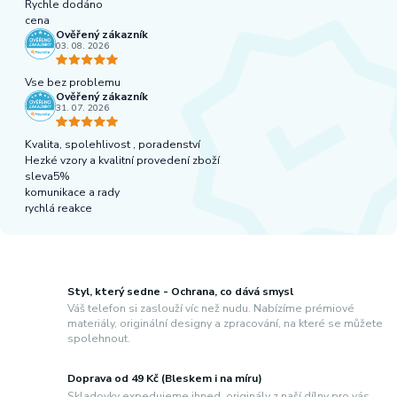
Rychle dodáno
cena
Ověřený zákazník
03. 08. 2026
Vse bez problemu
Ověřený zákazník
31. 07. 2026
Kvalita, spolehlivost , poradenství
Hezké vzory a kvalitní provedení zboží
sleva5%
komunikace a rady
rychlá reakce
Styl, který sedne - Ochrana, co dává smysl
Váš telefon si zaslouží víc než nudu. Nabízíme prémiové
materiály, originální designy a zpracování, na které se můžete
spolehnout.
Doprava od 49 Kč (Bleskem i na míru)
Skladovky expedujeme ihned, originály z naší dílny pro vás