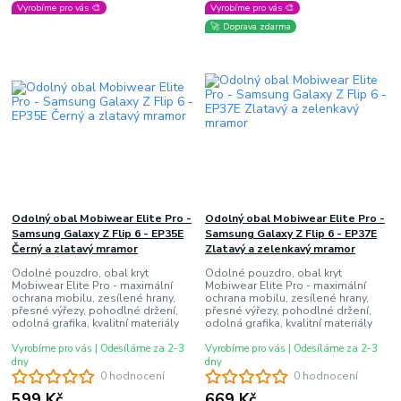
Vyrobíme pro vás 🎨
Vyrobíme pro vás 🎨
🚀 Doprava zdarma
Odolný obal Mobiwear Elite Pro -
Odolný obal Mobiwear Elite Pro -
Samsung Galaxy Z Flip 6 - EP35E
Samsung Galaxy Z Flip 6 - EP37E
Černý a zlatavý mramor
Zlatavý a zelenkavý mramor
Odolné pouzdro, obal kryt
Odolné pouzdro, obal kryt
Mobiwear Elite Pro - maximální
Mobiwear Elite Pro - maximální
ochrana mobilu, zesílené hrany,
ochrana mobilu, zesílené hrany,
přesné výřezy, pohodlné držení,
přesné výřezy, pohodlné držení,
odolná grafika, kvalitní materiály
odolná grafika, kvalitní materiály
Vyrobíme pro vás | Odesíláme za 2-3
Vyrobíme pro vás | Odesíláme za 2-3
dny
dny
0 hodnocení
0 hodnocení
599 Kč
669 Kč