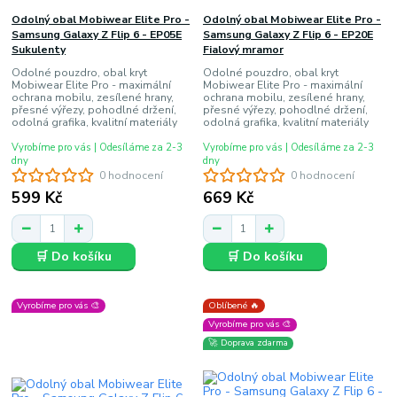
Odolný obal Mobiwear Elite Pro -
Odolný obal Mobiwear Elite Pro -
Samsung Galaxy Z Flip 6 - EP05E
Samsung Galaxy Z Flip 6 - EP20E
Sukulenty
Fialový mramor
Odolné pouzdro, obal kryt
Odolné pouzdro, obal kryt
Mobiwear Elite Pro - maximální
Mobiwear Elite Pro - maximální
ochrana mobilu, zesílené hrany,
ochrana mobilu, zesílené hrany,
přesné výřezy, pohodlné držení,
přesné výřezy, pohodlné držení,
odolná grafika, kvalitní materiály
odolná grafika, kvalitní materiály
Vyrobíme pro vás | Odesíláme za 2-3
Vyrobíme pro vás | Odesíláme za 2-3
dny
dny
0 hodnocení
0 hodnocení
599 Kč
669 Kč
🛒 Do košíku
🛒 Do košíku
Vyrobíme pro vás 🎨
Oblíbené 🔥
Vyrobíme pro vás 🎨
🚀 Doprava zdarma