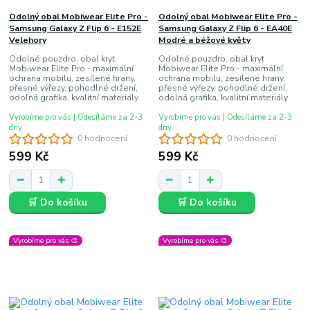
Odolný obal Mobiwear Elite Pro -
Odolný obal Mobiwear Elite Pro -
Samsung Galaxy Z Flip 6 - E152E
Samsung Galaxy Z Flip 6 - EA40E
Velehory
Modré a béžové květy
Odolné pouzdro, obal kryt
Odolné pouzdro, obal kryt
Mobiwear Elite Pro - maximální
Mobiwear Elite Pro - maximální
ochrana mobilu, zesílené hrany,
ochrana mobilu, zesílené hrany,
přesné výřezy, pohodlné držení,
přesné výřezy, pohodlné držení,
odolná grafika, kvalitní materiály
odolná grafika, kvalitní materiály
Vyrobíme pro vás | Odesíláme za 2-3
Vyrobíme pro vás | Odesíláme za 2-3
dny
dny
0 hodnocení
0 hodnocení
599 Kč
599 Kč
🛒 Do košíku
🛒 Do košíku
Vyrobíme pro vás 🎨
Vyrobíme pro vás 🎨