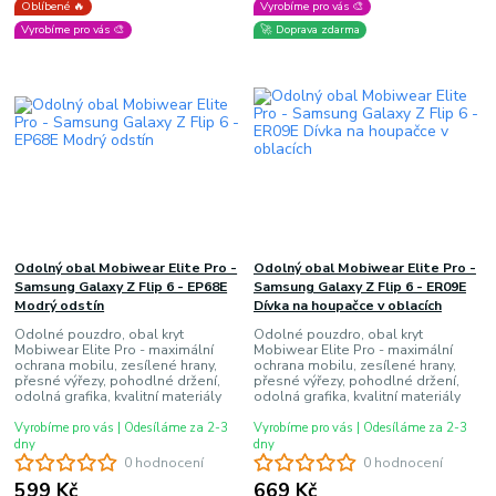
Oblíbené 🔥
Vyrobíme pro vás 🎨
Vyrobíme pro vás 🎨
🚀 Doprava zdarma
Odolný obal Mobiwear Elite Pro -
Odolný obal Mobiwear Elite Pro -
Samsung Galaxy Z Flip 6 - EP68E
Samsung Galaxy Z Flip 6 - ER09E
Modrý odstín
Dívka na houpačce v oblacích
Odolné pouzdro, obal kryt
Odolné pouzdro, obal kryt
Mobiwear Elite Pro - maximální
Mobiwear Elite Pro - maximální
ochrana mobilu, zesílené hrany,
ochrana mobilu, zesílené hrany,
přesné výřezy, pohodlné držení,
přesné výřezy, pohodlné držení,
odolná grafika, kvalitní materiály
odolná grafika, kvalitní materiály
Vyrobíme pro vás | Odesíláme za 2-3
Vyrobíme pro vás | Odesíláme za 2-3
dny
dny
0 hodnocení
0 hodnocení
599 Kč
669 Kč