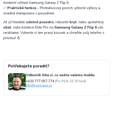
moderní vzhled Samsung Galaxy Z Flip 6.
✅
Praktické funkce
– Protiskluzový povrch, přesné výřezy a
snadná manipulace s pouzdrem.
Ať už hledáte
odolné pouzdro
, robustní
kryt
, nebo spolehlivý
obal
, naše kolekce Elite Pro na
Samsung Galaxy Z Flip 6
vás
nezklame. Vyberte si ten pravý kousek a chraňte svůj telefon s
jistotou! 💪
Potřebujete poradit?
Odborník Jirka ví, co sedne vašemu mobilu
+420 777 057 774
(Po-Pá 8-15:30 hod)
info@coolcase.cz