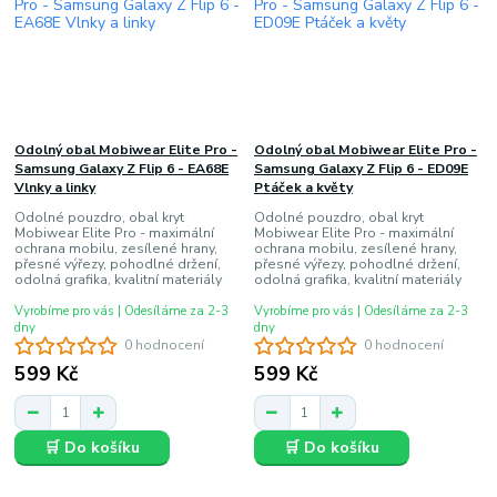
Odolný obal Mobiwear Elite Pro -
Odolný obal Mobiwear Elite Pro -
Samsung Galaxy Z Flip 6 - EA68E
Samsung Galaxy Z Flip 6 - ED09E
Vlnky a linky
Ptáček a květy
Odolné pouzdro, obal kryt
Odolné pouzdro, obal kryt
Mobiwear Elite Pro - maximální
Mobiwear Elite Pro - maximální
ochrana mobilu, zesílené hrany,
ochrana mobilu, zesílené hrany,
přesné výřezy, pohodlné držení,
přesné výřezy, pohodlné držení,
odolná grafika, kvalitní materiály
odolná grafika, kvalitní materiály
Vyrobíme pro vás | Odesíláme za 2-3
Vyrobíme pro vás | Odesíláme za 2-3
dny
dny
0 hodnocení
0 hodnocení
599 Kč
599 Kč
🛒 Do košíku
🛒 Do košíku