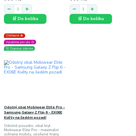
🛒 Do košíku
🛒 Do košíku
Oblíbené 🔥
Vyrobíme pro vás 🎨
🚀 Doprava zdarma
Odolný obal Mobiwear Elite Pro -
Samsung Galaxy Z Flip 6 - EX06E
Květy na šedém pozadí
Odolné pouzdro, obal kryt
Mobiwear Elite Pro - maximální
ochrana mobilu, zesílené hrany,