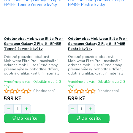
Odolný obal Mobiwear Elite Pro -
Odolný obal Mobiwear Elite Pro -
Samsung Galaxy Z Flip 6 - EP45E
Samsung Galaxy Z Flip 6 - EP48E
Temné červené květy
Pestré kvítky
Odolné pouzdro, obal kryt
Odolné pouzdro, obal kryt
Mobiwear Elite Pro - maximální
Mobiwear Elite Pro - maximální
ochrana mobilu, zesílené hrany,
ochrana mobilu, zesílené hrany,
přesné výřezy, pohodlné držení,
přesné výřezy, pohodlné držení,
odolná grafika, kvalitní materiály
odolná grafika, kvalitní materiály
Vyrobíme pro vás | Odesíláme za 2-3
Vyrobíme pro vás | Odesíláme za 2-3
dny
dny
0 hodnocení
0 hodnocení
599 Kč
599 Kč
🛒 Do košíku
🛒 Do košíku