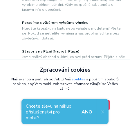
vyrobíme během pár dní. Vždy bezpečně zabalené a s
jasným info o doručení.
Poradíme s výběrem, vyřešíme výměnu
Hledáte kapsičku na kartu nebo váháte s modelem? Ptejte
se. Pokud se netrefíte, výměna u nás probíhá rychle a bez
zbytečných dotazů.
Stavte se v Plzni (Naproti Plaze)
Jsme reálný obchod s lidmi, co své práci rozumí. Přijďte si vše
vyzkoušet naživo do naší prodejny v Přemyslově ulici (Po–Pá
8–15:30 h).
Zpracování cookies
Náš e-shop a partneři potřebují Váš
souhlas
s použitím souborů
cookies, aby Vám mohli zobrazovat informace týkající se Vašich
zájmů.
V pořádku, jdu si vybrat
Nastavení
Chcete slevu na nákup
Rady, tipy, novinky ze světa krytů
příslušenství pro
ANO
X
mobil?
Souhlas můžete odmítnout
zde
.
na mobil