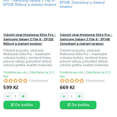
Odolný obal Mobiwear Elite Pro -
Odolný obal Mobiwear Elite Pro -
Samsung Galaxy Z Flip 6 - EP32E
Samsung Galaxy Z Flip 6 - EP34E
Růžový a zlatavý mramor
Zelenkavý a zlatavý mramor
Odolné pouzdro, obal kryt
Odolné pouzdro, obal kryt
Mobiwear Elite Pro - maximální
Mobiwear Elite Pro - maximální
ochrana mobilu, zesílené hrany,
ochrana mobilu, zesílené hrany,
přesné výřezy, pohodlné držení,
přesné výřezy, pohodlné držení,
odolná grafika, kvalitní materiály
odolná grafika, kvalitní materiály
Vyrobíme pro vás | Odesíláme za 2-3
Vyrobíme pro vás | Odesíláme za 2-3
dny
dny
0 hodnocení
0 hodnocení
599 Kč
669 Kč
🛒 Do košíku
🛒 Do košíku