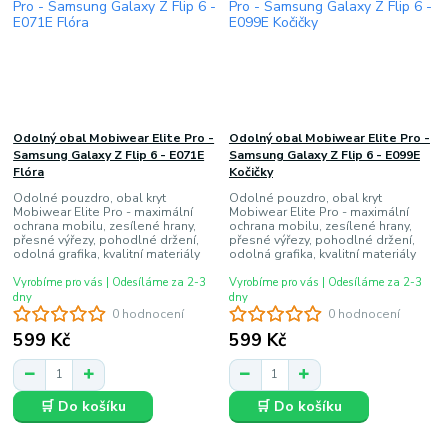
Odolný obal Mobiwear Elite Pro -
Odolný obal Mobiwear Elite Pro -
Samsung Galaxy Z Flip 6 - E071E
Samsung Galaxy Z Flip 6 - E099E
Flóra
Kočičky
Odolné pouzdro, obal kryt
Odolné pouzdro, obal kryt
Mobiwear Elite Pro - maximální
Mobiwear Elite Pro - maximální
ochrana mobilu, zesílené hrany,
ochrana mobilu, zesílené hrany,
přesné výřezy, pohodlné držení,
přesné výřezy, pohodlné držení,
odolná grafika, kvalitní materiály
odolná grafika, kvalitní materiály
Vyrobíme pro vás | Odesíláme za 2-3
Vyrobíme pro vás | Odesíláme za 2-3
dny
dny
0 hodnocení
0 hodnocení
599 Kč
599 Kč
🛒 Do košíku
🛒 Do košíku