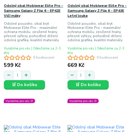
Odolný obal Mobiwear Elite Pro -
Odolný obal Mobiwear Elite Pro -
Samsung Galaxy Z Flip 6 - EP42E
Samsung Galaxy Z Flip 6 - EP43E
Vlčí máky
Letní louka
Odolné pouzdro, obal kryt
Odolné pouzdro, obal kryt
Mobiwear Elite Pro - maximální
Mobiwear Elite Pro - maximální
ochrana mobilu, zesílené hrany,
ochrana mobilu, zesílené hrany,
přesné výřezy, pohodlné držení,
přesné výřezy, pohodlné držení,
odolná grafika, kvalitní materiály
odolná grafika, kvalitní materiály
Vyrobíme pro vás | Odesíláme za 2-3
Vyrobíme pro vás | Odesíláme za 2-3
dny
dny
0 hodnocení
0 hodnocení
599 Kč
669 Kč
🛒 Do košíku
🛒 Do košíku
Vyrobíme pro vás 🎨
Vyrobíme pro vás 🎨