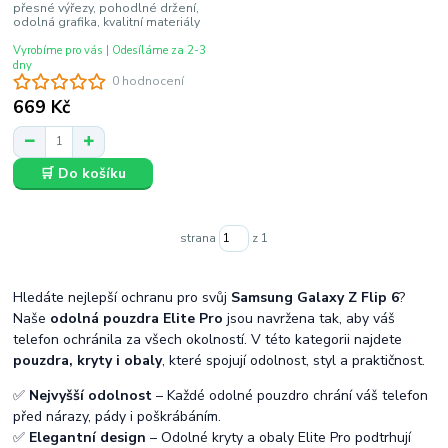
přesné výřezy, pohodlné držení,
odolná grafika, kvalitní materiály
Vyrobíme pro vás | Odesíláme za 2-3
dny
0 hodnocení
669 Kč
🛒 Do košíku
strana
z 1
Hledáte nejlepší ochranu pro svůj
Samsung Galaxy Z Flip 6
?
Naše
odolná pouzdra Elite Pro
jsou navržena tak, aby váš
telefon ochránila za všech okolností. V této kategorii najdete
pouzdra, kryty i obaly
, které spojují odolnost, styl a praktičnost.
✅
Nejvyšší odolnost
– Každé odolné pouzdro chrání váš telefon
před nárazy, pády i poškrábáním.
✅
Elegantní design
– Odolné kryty a obaly Elite Pro podtrhují