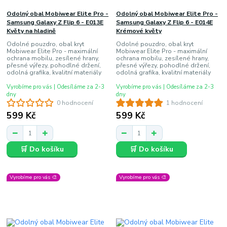
Odolný obal Mobiwear Elite Pro -
Odolný obal Mobiwear Elite Pro -
Samsung Galaxy Z Flip 6 - E013E
Samsung Galaxy Z Flip 6 - E014E
Květy na hladině
Krémové květy
Odolné pouzdro, obal kryt
Odolné pouzdro, obal kryt
Mobiwear Elite Pro - maximální
Mobiwear Elite Pro - maximální
ochrana mobilu, zesílené hrany,
ochrana mobilu, zesílené hrany,
přesné výřezy, pohodlné držení,
přesné výřezy, pohodlné držení,
odolná grafika, kvalitní materiály
odolná grafika, kvalitní materiály
Vyrobíme pro vás | Odesíláme za 2-3
Vyrobíme pro vás | Odesíláme za 2-3
dny
dny
0 hodnocení
1 hodnocení
599 Kč
599 Kč
🛒 Do košíku
🛒 Do košíku
Vyrobíme pro vás 🎨
Vyrobíme pro vás 🎨