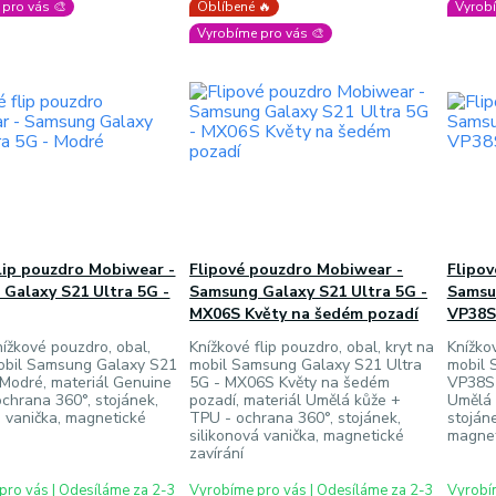
pro vás 🎨
Oblíbené 🔥
Vyrobí
Vyrobíme pro vás 🎨
lip pouzdro Mobiwear -
Flipové pouzdro Mobiwear -
Flipo
Galaxy S21 Ultra 5G -
Samsung Galaxy S21 Ultra 5G -
Samsu
MX06S Květy na šedém pozadí
VP38S
ížkové pouzdro, obal,
Knížkové flip pouzdro, obal, kryt na
Knížkov
mobil Samsung Galaxy S21
mobil Samsung Galaxy S21 Ultra
mobil 
 Modré, materiál Genuine
5G - MX06S Květy na šedém
VP38S 
ochrana 360°, stojánek,
pozadí, materiál Umělá kůže +
Umělá 
á vanička, magnetické
TPU - ochrana 360°, stojánek,
stojáne
silikonová vanička, magnetické
magnet
zavírání
pro vás | Odesíláme za 2-3
Vyrobíme pro vás | Odesíláme za 2-3
Vyrobím