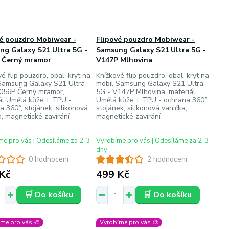
vé pouzdro Mobiwear -
Flipové pouzdro Mobiwear -
ng Galaxy S21 Ultra 5G -
Samsung Galaxy S21 Ultra 5G -
 Černý mramor
V147P Mlhovina
é flip pouzdro, obal, kryt na
Knížkové flip pouzdro, obal, kryt na
Samsung Galaxy S21 Ultra
mobil Samsung Galaxy S21 Ultra
056P Černý mramor,
5G - V147P Mlhovina, materiál
ál Umělá kůže + TPU -
Umělá kůže + TPU - ochrana 360°,
a 360°, stojánek, silikonová
stojánek, silikonová vanička,
a, magnetické zavírání
magnetické zavírání
e pro vás | Odesíláme za 2-3
Vyrobíme pro vás | Odesíláme za 2-3
dny
0 hodnocení
2 hodnocení
Kč
499 Kč
🛒 Do košíku
🛒 Do košíku
me pro vás 🎨
Vyrobíme pro vás 🎨