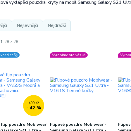
žková vyklápěcí pouzdra, kryty na mobil Samsung Galaxy S21 Ult
ější
Nejlevnější
Nejdražší
 1-28 z 28
expedice 🚀
Vyrobíme pro vás 🎨
Vyrobí
499 Kč
- 42 %
 flip pouzdro Mobiwear
Flipové pouzdro Mobiwear -
Flipo
g Galaxy S21 Ultra -
Samsung Galaxy S21 Ultra -
Samsu