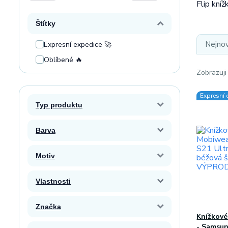
Flip kní
Štítky
Nejnov
Expresní expedice 🚀
Oblíbené 🔥
Zobrazuji
Expresní 
Typ produktu
Barva
Motiv
Vlastnosti
Značka
Knížkové
- Samsun