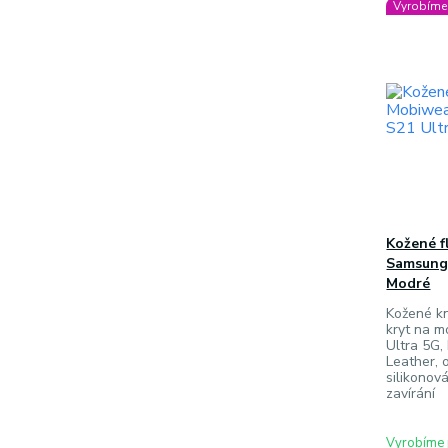
Vyrobíme 
Kožené f
Samsung 
Modré
Kožené kn
kryt na 
Ultra 5G,
Leather, 
silikonov
zavírání
Vyrobíme 