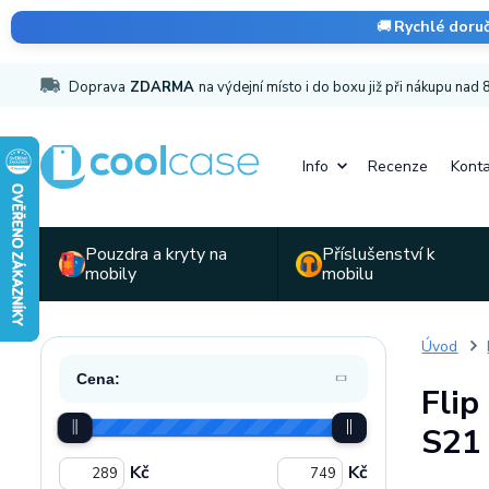
🚚
Rychlé doru
Doprava
ZDARMA
na výdejní místo i do boxu již při nákupu nad
Info
Recenze
Konta
Pouzdra a kryty na
Příslušenství k
mobily
mobilu
Úvod
Cena:
Flip
S21
Kč
Kč