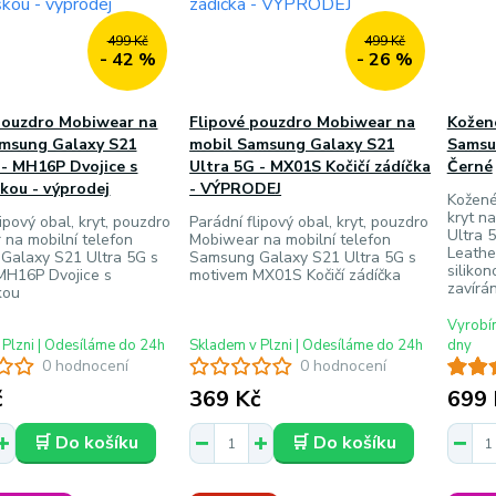
499 Kč
499 Kč
- 42 %
- 26 %
pouzdro Mobiwear na
Flipové pouzdro Mobiwear na
Kožené
amsung Galaxy S21
mobil Samsung Galaxy S21
Samsu
 - MH16P Dvojice s
Ultra 5G - MX01S Kočičí zádíčka
Černé
kou - výprodej
- VÝPRODEJ
Kožené
kryt n
lipový obal, kryt, pouzdro
Parádní flipový obal, kryt, pouzdro
Ultra 
na mobilní telefon
Mobiwear na mobilní telefon
Leathe
Galaxy S21 Ultra 5G s
Samsung Galaxy S21 Ultra 5G s
siliko
MH16P Dvojice s
motivem MX01S Kočičí zádíčka
zavírán
kou
Vyrobím
 Plzni | Odesíláme do 24h
Skladem v Plzni | Odesíláme do 24h
dny
0 hodnocení
0 hodnocení
č
369 Kč
699 
🛒 Do košíku
🛒 Do košíku