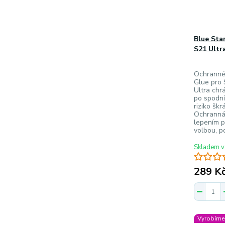
Blue Sta
S21 Ultr
Ochranné 
Glue pro
Ultra chr
po spodní
riziko škr
Ochranná 
lepením p
volbou, po
Skladem v
289 K
Vyrobíme 