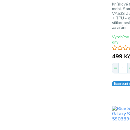
Knížkové f
mobil Sa
VA53S Zeb
+ TPU - o
silikonov
zavírání
Vyrobíme 
dny
499 K
Expresní 