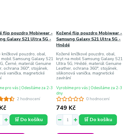
 flip pouzdro Mobiwear -
Kožené flip pouzdro Mobiwear -
ng Galaxy S21 Ultra 5G -
Samsung Galaxy S21 Ultra 5G -
Hnědé
 knížkové pouzdro, obal,
Kožené knížkové pouzdro, obal,
a mobil Samsung Galaxy S21
kryt na mobil Samsung Galaxy S21
5G, Černé, materiál Genuine
Ultra 5G, Hnědé, materiál Genuine
r, ochrana 360°, stojánek,
Leather, ochrana 360°, stojánek,
nová vanička, magnetické
silikonová vanička, magnetické
í
zavírání
e pro vás | Odesíláme za 2-3
Vyrobíme pro vás | Odesíláme za 2-3
dny
2 hodnocení
0 hodnocení
Kč
749 Kč
🛒 Do košíku
🛒 Do košíku