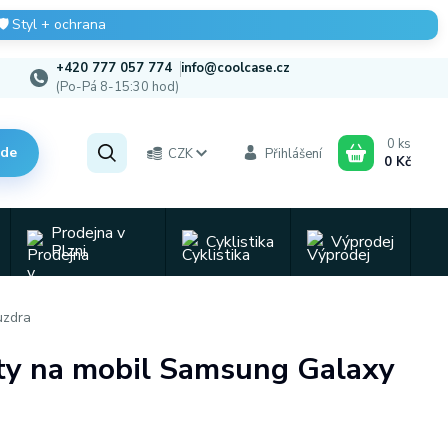
🛡️
Styl + ochrana
+420 777 057 774
info@coolcase.cz
(Po-Pá 8-15:30 hod)
0
ks
zde
CZK
Přihlášení
0 Kč
Prodejna v
Cyklistika
Výprodej
Plzni
uzdra
ryty na mobil Samsung Galaxy