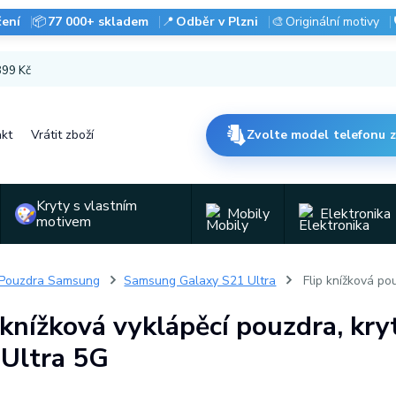
čení
📦
77 000+ skladem
📍
Odběr v Plzni
🎨
Originální motivy
 899 Kč
kt
Vrátit zboží
Zvolte model telefonu 
Kryty s vlastním
Mobily
Elektronika
motivem
Pouzdra Samsung
Samsung Galaxy S21 Ultra
Flip knížková po
 knížková vyklápěcí pouzdra, k
 Ultra 5G