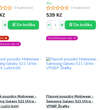
dny
0 hodnocení
0 hodnocení
Kč
539 Kč
🛒 Do košíku
🛒 Do košíku
né 🔥
Vyrobíme pro vás 🎨
me pro vás 🎨
vé pouzdro Mobiwear -
Flipové pouzdro Mobiwear -
ng Galaxy S21 Ultra -
Samsung Galaxy S21 Ultra -
Luční kvítí
VP06P Žirafky