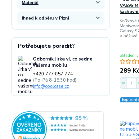
Materiál
VA59S M
šachovn
Ihned k odběru v Plzni
Knížkové f
Mobiwear
Galaxy S
a béžová
Potřebujete poradit?
Skladem v
Odborník Jirka ví, co sedne
vašemu mobilu
289 K
+420 777 057 774
(Po-Pá 8-15:30 hod)
info@coolcase.cz
Expresní 