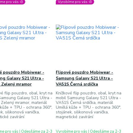
me pro vás 🎨
Vyrobíme pro vás 🎨
vé pouzdro Mobiwear -
Flipové pouzdro Mobiwear -
ng Galaxy S21 Ultra -
Samsung Galaxy S21 Ultra -
 Zelený mramor
VA51S Černá srdíčka
é flip pouzdro, obal, kryt na
Knížkové flip pouzdro, obal, kryt na
Samsung Galaxy S21 Ultra -
mobil Samsung Galaxy S21 Ultra -
Zelený mramor, materiál
VA51S Černá srdíčka, materiál
kůže + TPU - ochrana 360°,
Umělá kůže + TPU - ochrana 360°,
k, silikonová vanička,
stojánek, silikonová vanička,
ické zavírání
magnetické zavírání
e pro vás | Odesíláme za 2-3
Vyrobíme pro vás | Odesíláme za 2-3