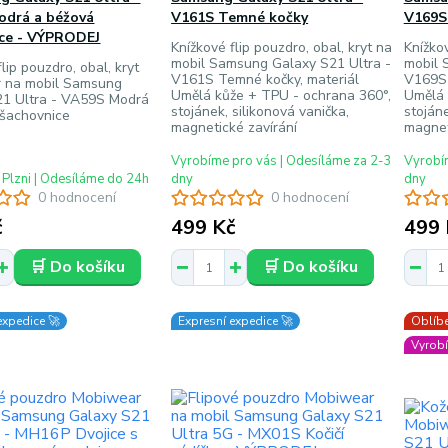
odrá a béžová
V161S Temné kočky
V169S 
ice - VÝPRODEJ
Knížkové flip pouzdro, obal, kryt na
Knížkov
mobil Samsung Galaxy S21 Ultra -
mobil 
lip pouzdro, obal, kryt
V161S Temné kočky, materiál
V169S 
 na mobil Samsung
Umělá kůže + TPU - ochrana 360°,
Umělá 
21 Ultra - VA59S Modrá
stojánek, silikonová vanička,
stojáne
 šachovnice
magnetické zavírání
magnet
Vyrobíme pro vás | Odesíláme za 2-3
Vyrobím
 Plzni | Odesíláme do 24h
dny
dny
0 hodnocení
0 hodnocení
č
499 Kč
499 
🛒 Do košíku
🛒 Do košíku
expedice 🚀
Expresní expedice 🚀
Oblíbe
Vyrobí