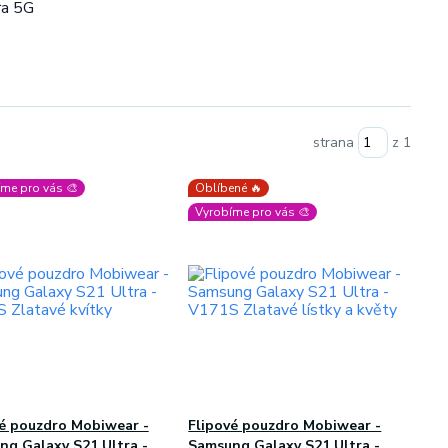
ra 5G
strana
z 1
me pro vás 🎨
Oblíbené 🔥
Vyrobíme pro vás 🎨
vé pouzdro Mobiwear -
Flipové pouzdro Mobiwear -
ng Galaxy S21 Ultra -
Samsung Galaxy S21 Ultra -