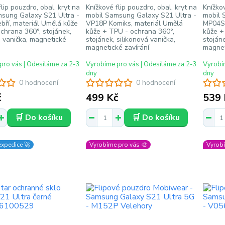
lip pouzdro, obal, kryt na
Knížkové flip pouzdro, obal, kryt na
Knížkov
msung Galaxy S21 Ultra -
mobil Samsung Galaxy S21 Ultra -
mobil 
ří, materiál Umělá kůže
VP18P Komiks, materiál Umělá
MP04S 
chrana 360°, stojánek,
kůže + TPU - ochrana 360°,
kůže +
á vanička, magnetické
stojánek, silikonová vanička,
stojáne
magnetické zavírání
magnet
pro vás | Odesíláme za 2-3
Vyrobíme pro vás | Odesíláme za 2-3
Vyrobím
dny
dny
0 hodnocení
0 hodnocení
č
499 Kč
539 
🛒 Do košíku
🛒 Do košíku
expedice 🚀
Vyrobíme pro vás 🎨
Vyrobí