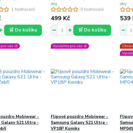
dny
dny
1 hodnocení
0 hodnocení
č
499 Kč
539 
🛒 Do košíku
🛒 Do košíku
pro vás 🎨
Vyrobíme pro vás 🎨
Oblíbe
Vyrobí
pouzdro Mobiwear -
Flipové pouzdro Mobiwear -
Flipo
Galaxy S21 Ultra -
Samsung Galaxy S21 Ultra -
Samsu
bří
VP18P Komiks
MP04S 