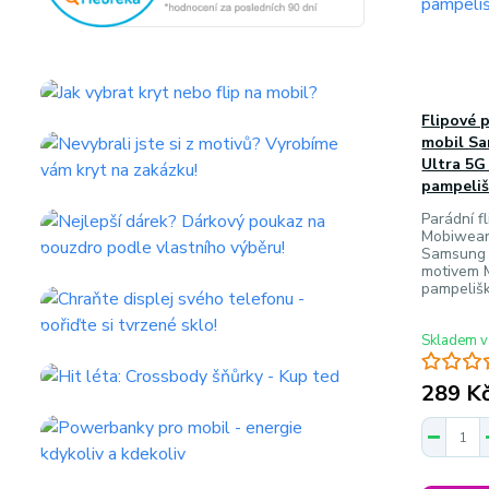
Flipové 
mobil S
Ultra 5G
pampeliš
Parádní f
Mobiwear 
Samsung 
motivem 
pampeliš
Skladem v
289 K