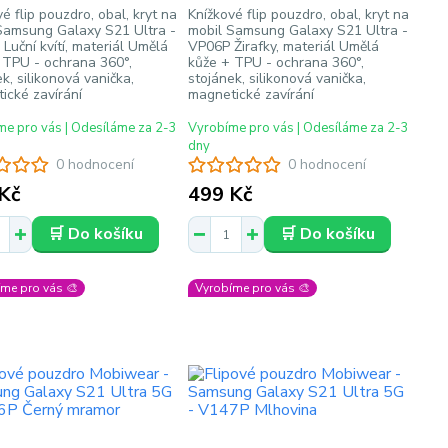
é flip pouzdro, obal, kryt na
Knížkové flip pouzdro, obal, kryt na
Samsung Galaxy S21 Ultra -
mobil Samsung Galaxy S21 Ultra -
Luční kvítí, materiál Umělá
VP06P Žirafky, materiál Umělá
 TPU - ochrana 360°,
kůže + TPU - ochrana 360°,
k, silikonová vanička,
stojánek, silikonová vanička,
ické zavírání
magnetické zavírání
e pro vás | Odesíláme za 2-3
Vyrobíme pro vás | Odesíláme za 2-3
dny
0 hodnocení
0 hodnocení
Kč
499 Kč
🛒 Do košíku
🛒 Do košíku
me pro vás 🎨
Vyrobíme pro vás 🎨