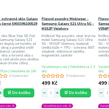
r ochranné sklo Galaxy
Flipové pouzdro Mobiwear -
Flipo
a černé 5903396100529
Samsung Galaxy S21 Ultra 5G -
Samsu
M152P Velehory
V056P
sklo Blue Star 5D Full
Knížkové flip pouzdro, obal, kryt na
Knížkov
 Samsung Galaxy S21
mobil Samsung Galaxy S21 Ultra
mobil 
ání displej od horního až
5G - M152P Velehory, materiál
5G - V
 okraj a pomáhá snížit
Umělá kůže + TPU - ochrana 360°,
materi
ábanců i prasklin.
stojánek, silikonová vanička,
ochran
skla a tvrzená skla s
magnetické zavírání
vaničk
o celé ploše jsou skvělou
kud chcete citlivý...
Vyrobíme pro vás | Odesíláme za 2-3
Vyrobím
 Plzni | Odesíláme do 24h
dny
dny
0 hodnocení
0 hodnocení
č
499 Kč
499 
🛒 Do košíku
🛒 Do košíku
pro vás 🎨
Vyrobíme pro vás 🎨
Vyrobí