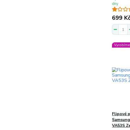
dny
699 K
Vyrobíme 
Flipové 
Samsung 
VA53S Ze