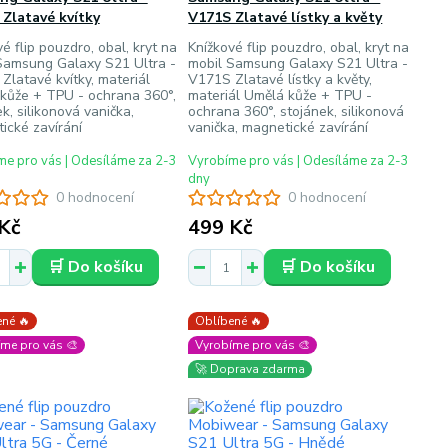
Zlatavé kvítky
V171S Zlatavé lístky a květy
é flip pouzdro, obal, kryt na
Knížkové flip pouzdro, obal, kryt na
Samsung Galaxy S21 Ultra -
mobil Samsung Galaxy S21 Ultra -
Zlatavé kvítky, materiál
V171S Zlatavé lístky a květy,
kůže + TPU - ochrana 360°,
materiál Umělá kůže + TPU -
k, silikonová vanička,
ochrana 360°, stojánek, silikonová
ické zavírání
vanička, magnetické zavírání
e pro vás | Odesíláme za 2-3
Vyrobíme pro vás | Odesíláme za 2-3
dny
0 hodnocení
0 hodnocení
Kč
499 Kč
🛒 Do košíku
🛒 Do košíku
né 🔥
Oblíbené 🔥
me pro vás 🎨
Vyrobíme pro vás 🎨
🚀 Doprava zdarma