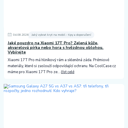
04
.
08
.
2026
Jaký vybrat kryt na mobil - tipy a doporučení
Jaké pouzdro na Xiaomi 17T Pro? Zelená kůže,
akvarelová pírka nebo hora s hvězdnou oblohou.
Vybírejte
Xiaomi 17T Pro má hliníkový rám a skleněná záda. Prémiové
materiály, které si zaslouží odpovídající ochranu. Na CoolCase.cz
máme pro Xiaomi 17T Pro ze...
číst celé