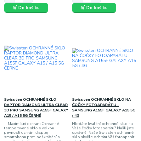
🛒 Do košíku
🛒 Do košíku
Swissten OCHRANNÉ SKLO
Swissten OCHRANNÉ SKLO NA
RAPTOR DIAMOND ULTRA CLEAR
ČOČKY FOTOAPARÁTU -
3D PRO SAMSUNG A155F GALAXY
SAMSUNG A155F GALAXY A15 5G
A15 / A15 5G ČERNÉ
/ 4G
Maximální ochranaOchranné
Hledáte kvalitní ochranné sklo na
temperované sklo s velkou
Vaše čočky fotoaparátu? Našli jste
pevností ochrání displej
správně! Naše Swissten ochranné
smartphonu proti poškrábání a
sklo skvěle ochrání Váš fotoaparát