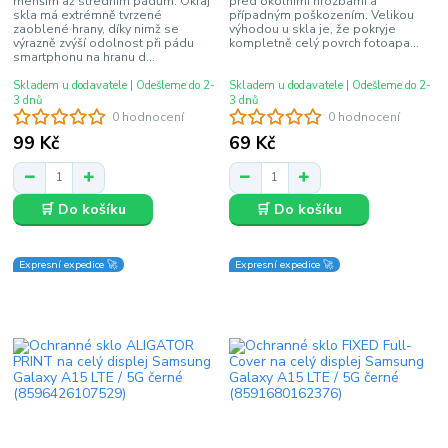
menším až středním pádům. Okraj
před okolními hrozbami a
skla má extrémně tvrzené
případným poškozením. Velikou
zaoblené hrany, díky nimž se
výhodou u skla je, že pokryje
výrazně zvýší odolnost při pádu
kompletně celý povrch fotoapa...
smartphonu na hranu d...
Skladem u dodavatele | Odešleme do 2-
Skladem u dodavatele | Odešleme do 2-
3 dnů
3 dnů
0 hodnocení
0 hodnocení
99 Kč
69 Kč
🛒 Do košíku
🛒 Do košíku
Expresní expedice 🚀
Expresní expedice 🚀