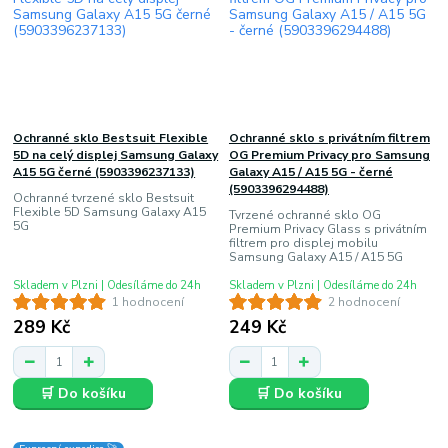
Ochranné sklo Bestsuit Flexible
Ochranné sklo s privátním filtrem
5D na celý displej Samsung Galaxy
OG Premium Privacy pro Samsung
A15 5G černé (5903396237133)
Galaxy A15 / A15 5G - černé
(5903396294488)
Ochranné tvrzené sklo Bestsuit
Flexible 5D Samsung Galaxy A15
Tvrzené ochranné sklo OG
5G
Premium Privacy Glass s privátním
filtrem pro displej mobilu
Samsung Galaxy A15 / A15 5G
Skladem v Plzni | Odesíláme do 24h
Skladem v Plzni | Odesíláme do 24h
1 hodnocení
2 hodnocení
289 Kč
249 Kč
🛒 Do košíku
🛒 Do košíku