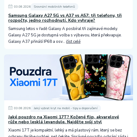
03
.
08
.
2026
Srovnání mobilních telefonů
Samsung Galaxy A27 5G vs A37 vs A57: tři telefony, tři
rozpočty, jedno rozhodnutí. Kdo vyhraje?
Samsung letos v řadě Galaxy A posbíral tři zajímavé modely.
Galaxy A27 5G je dostupná volba s výbavou, která překvapuje.
Galaxy A37 přináší IP68 a osv...
číst celé
03
.
08
.
2026
Jaký vybrat kryt na mobil - tipy a doporučení
Jaké pouzdro na Xiaomi 17T? Kožené flip, akvarelové
růže nebo lesklá levandule. Najděte svůj styl
Xiaomi 17T je kompaktní, lehký a má plastový rám, který se bez
ochrany škrábe rychleji, než čekáte. Správné pouzdlo ochrání záda i