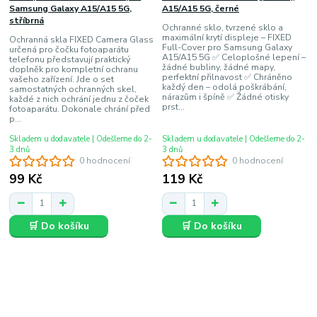
Samsung Galaxy A15/A15 5G,
A15/A15 5G, černé
stříbrná
Ochranné sklo, tvrzené sklo a
maximální krytí displeje – FIXED
Ochranná skla FIXED Camera Glass
Full-Cover pro Samsung Galaxy
určená pro čočku fotoaparátu
A15/A15 5G ✅ Celoplošné lepení –
telefonu představují praktický
žádné bubliny, žádné mapy,
doplněk pro kompletní ochranu
perfektní přilnavost ✅ Chráněno
vašeho zařízení. Jde o set
každý den – odolá poškrábání,
samostatných ochranných skel,
nárazům i špíně ✅ Žádné otisky
každé z nich ochrání jednu z čoček
prst...
fotoaparátu. Dokonale chrání před
p...
Skladem u dodavatele | Odešleme do 2-
Skladem u dodavatele | Odešleme do 2-
3 dnů
3 dnů
0 hodnocení
0 hodnocení
99 Kč
119 Kč
🛒 Do košíku
🛒 Do košíku