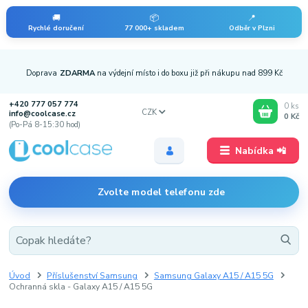
🚚
📦
📍
Rychlé doručení
77 000+ skladem
Odběr v Plzni
Doprava
ZDARMA
na výdejní místo i do boxu již při nákupu nad 899 Kč
+420 777 057 774
0
ks
CZK
info@coolcase.cz
0 Kč
(Po-Pá 8-15:30 hod)
Nabídka 📲
Zvolte model telefonu zde
Úvod
Příslušenství Samsung
Samsung Galaxy A15 / A15 5G
Ochranná skla - Galaxy A15 / A15 5G