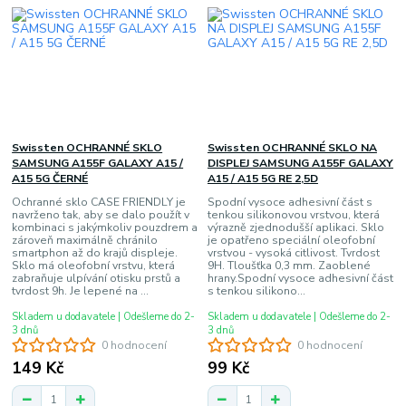
Swissten OCHRANNÉ SKLO
Swissten OCHRANNÉ SKLO NA
SAMSUNG A155F GALAXY A15 /
DISPLEJ SAMSUNG A155F GALAXY
A15 5G ČERNÉ
A15 / A15 5G RE 2,5D
Ochranné sklo CASE FRIENDLY je
Spodní vysoce adhesivní část s
navrženo tak, aby se dalo použít v
tenkou silikonovou vrstvou, která
kombinaci s jakýmkoliv pouzdrem a
výrazně zjednodušší aplikaci. Sklo
zároveň maximálně chránilo
je opatřeno speciální oleofobní
smartphon až do krajů displeje.
vrstvou - vysoká citlivost. Tvrdost
Sklo má oleofobní vrstvu, která
9H. Tloušťka 0,3 mm. Zaoblené
zabraňuje ulpívání otisku prstů a
hrany.Spodní vysoce adhesivní část
tvrdost 9h. Je lepené na ...
s tenkou silikono...
Skladem u dodavatele | Odešleme do 2-
Skladem u dodavatele | Odešleme do 2-
3 dnů
3 dnů
0 hodnocení
0 hodnocení
149 Kč
99 Kč