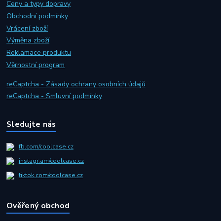
Ceny a typy dopravy
Obchodní podmínky
Vrácení zboží
Výměna zboží
Reklamace produktu
Věrnostní program
reCaptcha - Zásady ochrany osobních údajů
reCaptcha - Smluvní podmínky
Sledujte nás
fb.com/coolcase.cz
instagr.am/coolcase.cz
tiktok.com/coolcase.cz
Ověřený obchod