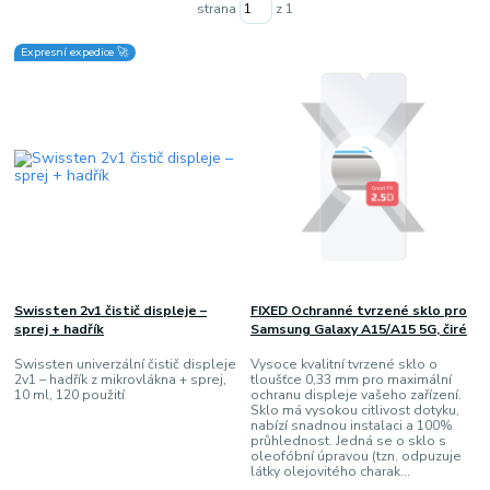
strana
z 1
Expresní expedice 🚀
Swissten 2v1 čistič displeje –
FIXED Ochranné tvrzené sklo pro
sprej + hadřík
Samsung Galaxy A15/A15 5G, čiré
Swissten univerzální čistič displeje
Vysoce kvalitní tvrzené sklo o
2v1 – hadřík z mikrovlákna + sprej,
tloušťce 0,33 mm pro maximální
10 ml, 120 použití
ochranu displeje vašeho zařízení.
Sklo má vysokou citlivost dotyku,
nabízí snadnou instalaci a 100%
průhlednost. Jedná se o sklo s
oleofóbní úpravou (tzn. odpuzuje
látky olejovitého charak...