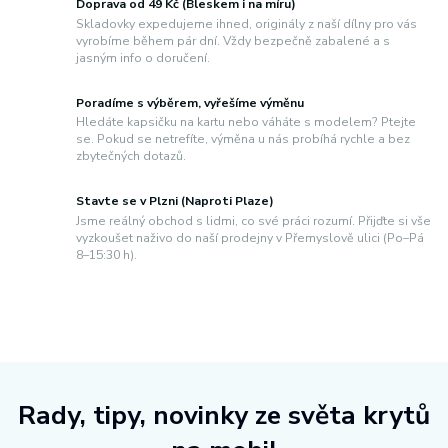
Doprava od 49 Kč (Bleskem i na míru)
Skladovky expedujeme ihned, originály z naší dílny pro vás
vyrobíme během pár dní. Vždy bezpečně zabalené a s
jasným info o doručení.
Poradíme s výběrem, vyřešíme výměnu
Hledáte kapsičku na kartu nebo váháte s modelem? Ptejte
se. Pokud se netrefíte, výměna u nás probíhá rychle a bez
zbytečných dotazů.
Stavte se v Plzni (Naproti Plaze)
Jsme reálný obchod s lidmi, co své práci rozumí. Přijďte si vše
vyzkoušet naživo do naší prodejny v Přemyslově ulici (Po–Pá
8–15:30 h).
Rady, tipy, novinky ze světa krytů