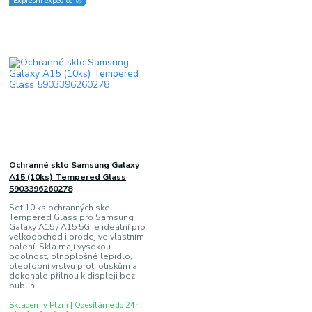
Expresní expedice 🚀
Ochranné sklo Samsung Galaxy
A15 (10ks) Tempered Glass
5903396260278
Set 10 ks ochranných skel
Tempered Glass pro Samsung
Galaxy A15 / A15 5G je ideální pro
velkoobchod i prodej ve vlastním
balení. Skla mají vysokou
odolnost, plnoplošné lepidlo,
oleofobní vrstvu proti otiskům a
dokonale přilnou k displeji bez
bublin. ...
Skladem v Plzni | Odesíláme do 24h