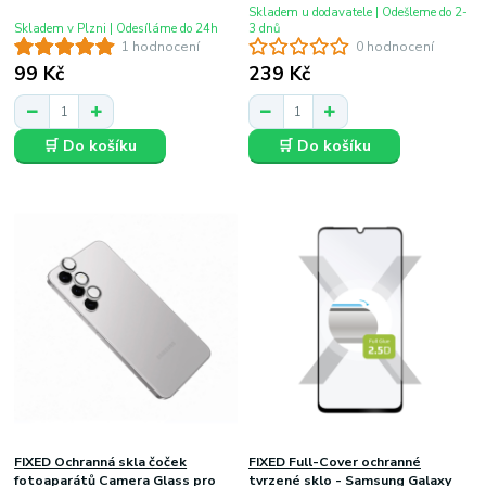
Skladem u dodavatele | Odešleme do 2-
Skladem v Plzni | Odesíláme do 24h
3 dnů
1 hodnocení
0 hodnocení
99 Kč
239 Kč
🛒 Do košíku
🛒 Do košíku
FIXED Ochranná skla čoček
FIXED Full-Cover ochranné
fotoaparátů Camera Glass pro
tvrzené sklo - Samsung Galaxy