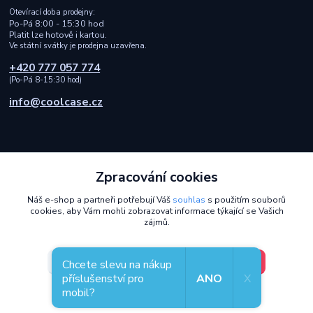
Otevírací doba prodejny:
Po-Pá 8:00 - 15:30 hod
Platit lze hotově i kartou.
Ve státní svátky je prodejna uzavřena.
+420 777 057 774
(Po-Pá 8-15:30 hod)
info@coolcase.cz
Zpracování cookies
Rychlá a spolehlivá doprava i bezpečná online platba
Náš e-shop a partneři potřebují Váš
souhlas
s použitím souborů
cookies, aby Vám mohli zobrazovat informace týkající se Vašich
2014 - 2026 © Coolcase.cz - Pouzdra, kryty, obaly, ochranná skla a
zájmů.
příslušenství na mobilní telefony
Design od
OndrejDvorak.com
.
V pořádku, jdu si vybrat
Nastavení
Chcete slevu na nákup
příslušenství pro
ANO
X
mobil?
Souhlas můžete odmítnout
zde
.