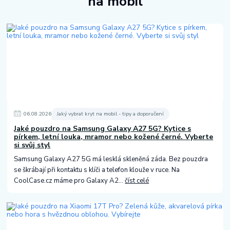
na mobil
06
.
08
.
2026
Jaký vybrat kryt na mobil - tipy a doporučení
Jaké pouzdro na Samsung Galaxy A27 5G? Kytice s
pírkem, letní louka, mramor nebo kožené černé. Vyberte
si svůj styl
Samsung Galaxy A27 5G má lesklá skleněná záda. Bez pouzdra
se škrábají při kontaktu s klíči a telefon klouže v ruce. Na
CoolCase.cz máme pro Galaxy A2...
číst celé