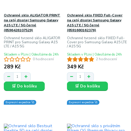
Ochranné sklo ALIGATOR PRINT
Ochranné sklo FIXED Full-Cover
na celý displej Samsung Galaxy
na celý displej Samsung Galaxy
A15 LTE / 5G černé
A15 LTE / 5G černé
(8596426107529)
(8591680162376)
Ochranné tvrzené sklo ALIGATOR
Ochranné tvrzené sklo FIXED Full-
PRINT pro Samsung Galaxy A15
Cover pro Samsung Galaxy A15 LTE
LTE / A15 5G
/ A15 5G
Skladem v Plzni | Odesíláme do 24h
Skladem v Plzni | Odesíláme do 24h
0 hodnocení
2 hodnocení
289 Kč
349 Kč
🛒 Do košíku
🛒 Do košíku
Expresní expedice 🚀
Expresní expedice 🚀