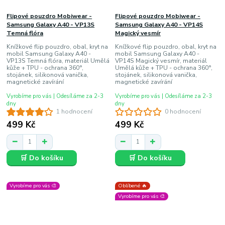
Flipové pouzdro Mobiwear -
Flipové pouzdro Mobiwear -
Samsung Galaxy A40 - VP13S
Samsung Galaxy A40 - VP14S
Temná flóra
Magický vesmír
Knížkové flip pouzdro, obal, kryt na
Knížkové flip pouzdro, obal, kryt na
mobil Samsung Galaxy A40 -
mobil Samsung Galaxy A40 -
VP13S Temná flóra, materiál Umělá
VP14S Magický vesmír, materiál
kůže + TPU - ochrana 360°,
Umělá kůže + TPU - ochrana 360°,
stojánek, silikonová vanička,
stojánek, silikonová vanička,
magnetické zavírání
magnetické zavírání
Vyrobíme pro vás | Odesíláme za 2-3
Vyrobíme pro vás | Odesíláme za 2-3
dny
dny
1 hodnocení
0 hodnocení
499 Kč
499 Kč
🛒 Do košíku
🛒 Do košíku
Vyrobíme pro vás 🎨
Oblíbené 🔥
Vyrobíme pro vás 🎨