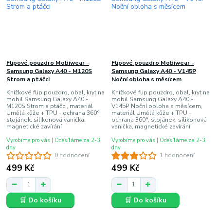
Flipové pouzdro Mobiwear -
Flipové pouzdro Mobiwear -
Samsung Galaxy A40 - M120S
Samsung Galaxy A40 - V145P
Strom a ptáčci
Noční obloha s měsícem
Knížkové flip pouzdro, obal, kryt na
Knížkové flip pouzdro, obal, kryt na
mobil Samsung Galaxy A40 -
mobil Samsung Galaxy A40 -
M120S Strom a ptáčci, materiál
V145P Noční obloha s měsícem,
Umělá kůže + TPU - ochrana 360°,
materiál Umělá kůže + TPU -
stojánek, silikonová vanička,
ochrana 360°, stojánek, silikonová
magnetické zavírání
vanička, magnetické zavírání
Vyrobíme pro vás | Odesíláme za 2-3
Vyrobíme pro vás | Odesíláme za 2-3
dny
dny
0 hodnocení
1 hodnocení
499 Kč
499 Kč
🛒 Do košíku
🛒 Do košíku