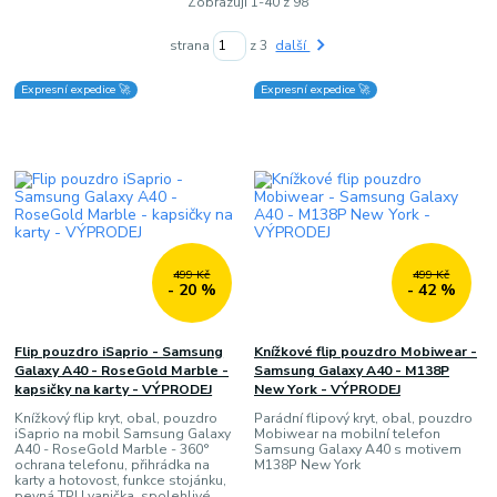
Zobrazuji 1-40 z 98
strana
z 3
další
Expresní expedice 🚀
Expresní expedice 🚀
499 Kč
499 Kč
- 20 %
- 42 %
Flip pouzdro iSaprio - Samsung
Knížkové flip pouzdro Mobiwear -
Galaxy A40 - RoseGold Marble -
Samsung Galaxy A40 - M138P
kapsičky na karty - VÝPRODEJ
New York - VÝPRODEJ
Knížkový flip kryt, obal, pouzdro
Parádní flipový kryt, obal, pouzdro
iSaprio na mobil Samsung Galaxy
Mobiwear na mobilní telefon
A40 - RoseGold Marble - 360°
Samsung Galaxy A40 s motivem
ochrana telefonu, přihrádka na
M138P New York
karty a hotovost, funkce stojánku,
pevná TPU vanička, spolehlivé