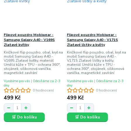
Flipové pouzdro Mobiwear -
Flipové pouzdro Mobiwear -
Samsung Galaxy A40 - V169S
Samsung Galaxy A40 - V171S
Zlatavé kvítky
Zlatavé lístky a květy
Knížkové flip pouzdro, obal, kryt na
Knížkové flip pouzdro, obal, kryt na
mobil Samsung Galaxy A40 -
mobil Samsung Galaxy A40 -
V169S Zlatavé kvítky, materiál
V171S Zlatavé lístky a květy,
Umělá kůže + TPU - ochrana 360°,
materiál Umělá kůže + TPU -
stojánek, silikonová vanička,
ochrana 360°, stojánek, silikonová
magnetické zavírání
vanička, magnetické zavírání
Vyrobíme pro vás | Odesíláme za 2-3
Vyrobíme pro vás | Odesíláme za 2-3
dny
dny
0 hodnocení
0 hodnocení
499 Kč
499 Kč
🛒 Do košíku
🛒 Do košíku