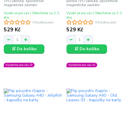
TPU vanička, spolehlivé
pevná TPU vanička, spolehlivé
magnetické zavírání
magnetické zavírání
Vyrobí se pro vás | Odesíláme za 2-3
Vyrobí se pro vás | Odesíláme za 2-3
dny
dny
0 hodnocení
0 hodnocení
529 Kč
529 Kč
🛒 Do košíku
🛒 Do košíku
Vyrobíme pro vás 🎨
Vyrobíme pro vás 🎨