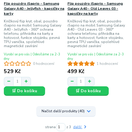
Flip pouzdro iSaprio - Samsung
Flip pouzdro iSaprio - Samsung
Galaxy A40 - Jellyfish - kapsičky na
Galaxy A40 - Old Leaves 03 -
karty
kapsičky na karty
Knížkový flip kryt, obal, pouzdro
Knížkový flip kryt, obal, pouzdro
iSaprio na mobil Samsung Galaxy
iSaprio na mobil Samsung Galaxy
A40 - Jellyfish - 360° ochrana
A40 - Old Leaves 03 - 360°
telefonu, přihrádka na karty a
ochrana telefonu, přihrádka na
hotovost, funkce stojánku, pevná
karty a hotovost, funkce stojánku,
TPU vanička, spolehlivé
pevná TPU vanička, spolehlivé
magnetické zavírání
magnetické zavírání
Vyrobí se pro vás | Odesíláme za 2-3
Vyrobí se pro vás | Odesíláme za 2-3
dny
dny
0 hodnocení
1 hodnocení
529 Kč
499 Kč
🛒 Do košíku
🛒 Do košíku
Načíst další produkty (40)
strana
z 3
další