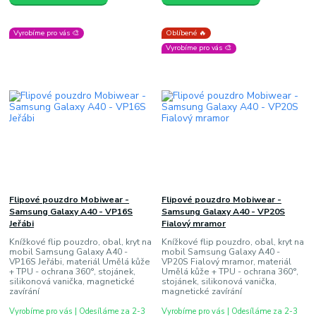
Vyrobíme pro vás 🎨
Oblíbené 🔥
Vyrobíme pro vás 🎨
Flipové pouzdro Mobiwear -
Flipové pouzdro Mobiwear -
Samsung Galaxy A40 - VP16S
Samsung Galaxy A40 - VP20S
Jeřábi
Fialový mramor
Knížkové flip pouzdro, obal, kryt na
Knížkové flip pouzdro, obal, kryt na
mobil Samsung Galaxy A40 -
mobil Samsung Galaxy A40 -
VP16S Jeřábi, materiál Umělá kůže
VP20S Fialový mramor, materiál
+ TPU - ochrana 360°, stojánek,
Umělá kůže + TPU - ochrana 360°,
silikonová vanička, magnetické
stojánek, silikonová vanička,
zavírání
magnetické zavírání
Vyrobíme pro vás | Odesíláme za 2-3
Vyrobíme pro vás | Odesíláme za 2-3