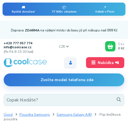
🚚
📦
📍
Rychlé doručení
77 000+ skladem
Odběr v Plzni
Doprava
ZDARMA
na výdejní místo i do boxu již při nákupu nad 899 Kč
+420 777 057 774
0
ks
CZK
info@coolcase.cz
0 Kč
(Po-Pá 8-15:30 hod)
Nabídka 📲
Zvolte model telefonu zde
Úvod
Pouzdra Samsung
Samsung Galaxy A40
Flip knížková
pouzdra