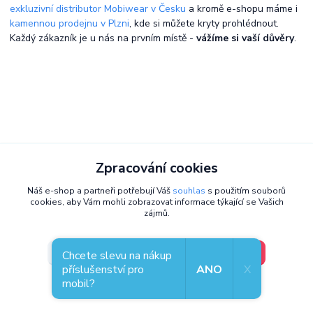
exkluzivní distributor Mobiwear v Česku
a kromě e-shopu máme i
kamennou prodejnu v Plzni
, kde si můžete kryty prohlédnout.
Každý zákazník je u nás na prvním místě -
vážíme si vaší důvěry
.
Zpracování cookies
Náš e-shop a partneři potřebují Váš
souhlas
s použitím souborů
cookies, aby Vám mohli zobrazovat informace týkající se Vašich
zájmů.
V pořádku, jdu si vybrat
Nastavení
Chcete slevu na nákup
příslušenství pro
ANO
X
mobil?
Souhlas můžete odmítnout
zde
.