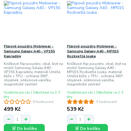
Flipové pouzdro Mobiwear -
Flipové pouzdro Mobiwear -
Samsung Galaxy A40 - VP15S
Samsung Galaxy A40 - MP01S
Kapradiny
Rozkvetlá louka
Knížkové flip pouzdro, obal, kryt na
Knížkové flip pouzdro, obal, kryt na
mobil Samsung Galaxy A40 -
mobil Samsung Galaxy A40 -
VP15S Kapradiny, materiál Umělá
MP01S Rozkvetlá louka, materiál
kůže + TPU - ochrana 360°,
Umělá kůže + TPU - ochrana 360°,
stojánek, silikonová vanička,
stojánek, silikonová vanička,
magnetické zavírání
magnetické zavírání
Vyrobíme pro vás | Odesíláme za 2-3
Vyrobíme pro vás | Odesíláme za 2-3
dny
dny
0 hodnocení
3 hodnocení
499 Kč
539 Kč
🛒 Do košíku
🛒 Do košíku