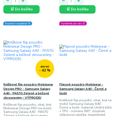
🛒 Do košíku
🛒 Do košíku
Expresní expedice 🚀
Vyrobíme pro vás 🎨
499 Kč
- 42 %
Knížkové flip pouzdro Mobiwear
Flipové pouzdro Mobiwear -
Design PRO - Samsung Galaxy
Samsung Galaxy A40 - Černé a
A40 - PA57G Zelené a béžové
šedé
zkrouceniny - VÝPRODEJ
Knížkové flip pouzdro, obal, kryt na
mobil Samsung Galaxy A40 -
Knížkové flip pouzdro, obal, kryt
Černé a šedé, materiál Umělá kůže
Mobiwear Design PRO na mobil
+ TPU - ochrana 360°, stojánek,
Samsung Galaxy A40 - PA57G
silikonová vanička, magnetické
Zelené a béžové zkrouceniny