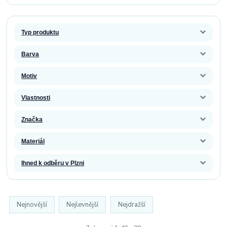
Typ produktu
Barva
Motiv
Vlastnosti
Značka
Materiál
Ihned k odběru v Plzni
Nejnovější
Nejlevnější
Nejdražší