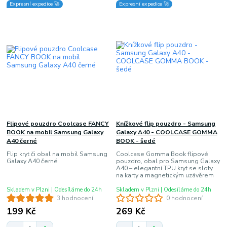
Expresní expedice 🚀
Expresní expedice 🚀
Flipové pouzdro Coolcase FANCY
Knížkové flip pouzdro - Samsung
BOOK na mobil Samsung Galaxy
Galaxy A40 - COOLCASE GOMMA
A40 černé
BOOK - šedé
Flip kryt či obal na mobil Samsung
Coolcase Gomma Book flipové
Galaxy A40 černé
pouzdro, obal pro Samsung Galaxy
A40 – elegantní TPU kryt se sloty
na karty a magnetickým uzávěrem
Skladem v Plzni | Odesíláme do 24h
Skladem v Plzni | Odesíláme do 24h
3 hodnocení
0 hodnocení
199 Kč
269 Kč