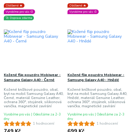
Oblíbené 🔥
Oblíbené 🔥
Vyrobíme pro vás 🎨
Vyrobíme pro vás 🎨
🚀 Doprava zdarma
Kožené flip pouzdro Mobiwear -
Kožené flip pouzdro Mobiwear -
Samsung Galaxy A40 - Černé
Samsung Galaxy A40 - Hnědé
Kožené knížkové pouzdro, obal,
Kožené knížkové pouzdro, obal,
kryt na mobil Samsung Galaxy A40,
kryt na mobil Samsung Galaxy A40,
Černé, materiál Genuine Leather,
Hnědé, materiál Genuine Leather,
ochrana 360°, stojánek, silikonová
ochrana 360°, stojánek, silikonová
vanička, magnetické zavírání
vanička, magnetické zavírání
Vyrobíme pro vás | Odesíláme za 2-3
Vyrobíme pro vás | Odesíláme za 2-3
dny
dny
1 hodnocení
1 hodnocení
749 Kč
699 Kč