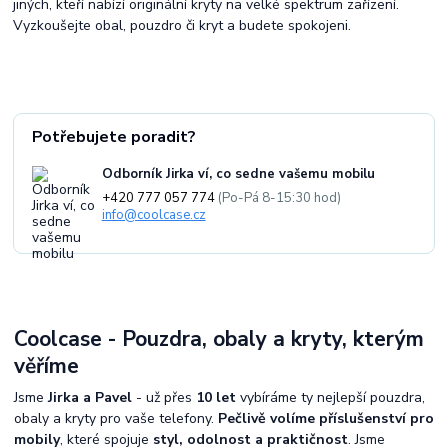
jiných, kteří nabízí originální kryty na velké spektrum zařízení.
Vyzkoušejte obal, pouzdro či kryt a budete spokojeni.
Potřebujete poradit?
Odborník Jirka ví, co sedne vašemu mobilu
+420 777 057 774
(Po-Pá 8-15:30 hod)
info@coolcase.cz
Coolcase - Pouzdra, obaly a kryty, kterým
věříme
Jsme
Jirka a Pavel
- už přes
10 let
vybíráme ty nejlepší pouzdra,
obaly a kryty pro vaše telefony.
Pečlivě volíme příslušenství pro
mobily
, které spojuje
styl, odolnost a praktičnost
. Jsme