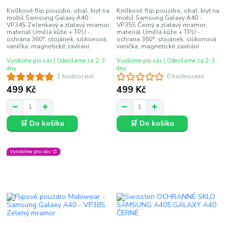
Knížkové flip pouzdro, obal, kryt na
Knížkové flip pouzdro, obal, kryt na
mobil Samsung Galaxy A40 -
mobil Samsung Galaxy A40 -
VP34S Zelenkavý a zlatavý mramor,
VP35S Černý a zlatavý mramor,
materiál Umělá kůže + TPU -
materiál Umělá kůže + TPU -
ochrana 360°, stojánek, silikonová
ochrana 360°, stojánek, silikonová
vanička, magnetické zavírání
vanička, magnetické zavírání
Vyrobíme pro vás | Odesíláme za 2-3
Vyrobíme pro vás | Odesíláme za 2-3
dny
dny
1 hodnocení
0 hodnocení
499 Kč
499 Kč
🛒 Do košíku
🛒 Do košíku
Vyrobíme pro vás 🎨