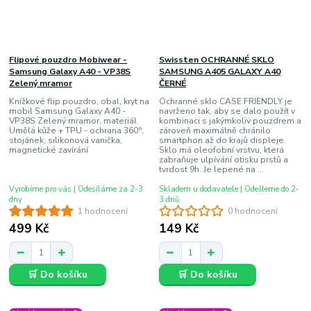
Flipové pouzdro Mobiwear -
Swissten OCHRANNÉ SKLO
Samsung Galaxy A40 - VP38S
SAMSUNG A405 GALAXY A40
Zelený mramor
ČERNÉ
Knížkové flip pouzdro, obal, kryt na
Ochranné sklo CASE FRIENDLY je
mobil Samsung Galaxy A40 -
navrženo tak, aby se dalo použít v
VP38S Zelený mramor, materiál
kombinaci s jakýmkoliv pouzdrem a
Umělá kůže + TPU - ochrana 360°,
zároveň maximálně chránilo
stojánek, silikonová vanička,
smartphon až do krajů displeje.
magnetické zavírání
Sklo má oleofobní vrstvu, která
zabraňuje ulpívání otisku prstů a
tvrdost 9h. Je lepené na ...
Vyrobíme pro vás | Odesíláme za 2-3
Skladem u dodavatele | Odešleme do 2-
dny
3 dnů
1 hodnocení
0 hodnocení
499 Kč
149 Kč
🛒 Do košíku
🛒 Do košíku