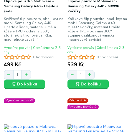
Flipové pouzdro Mobiwear -
Flipové pouzdro Mobiwear -
Samsung Galaxy A40 - Hnědé a
Samsung Galaxy A40 - M099P
šedé
Kočičky
Knížkové flip pouzdro, obal, kryt na
Knížkové flip pouzdro, obal, kryt na
mobil Samsung Galaxy A40 -
mobil Samsung Galaxy A40 -
Hnědé a šedé, materiál Umělá
M099P Kočičky, materiál Umělá
kůže + TPU - ochrana 360°,
kůže + TPU - ochrana 360°,
stojánek, silikonová vanička,
stojánek, silikonová vanička,
magnetické zavírání
magnetické zavírání
Vyrobíme pro vás | Odesíláme za 2-3
Vyrobíme pro vás | Odesíláme za 2-3
dny
dny
0 hodnocení
0 hodnocení
499 Kč
539 Kč
🛒 Do košíku
🛒 Do košíku
Vyrobíme pro vás 🎨
Oblíbené 🔥
Vyrobíme pro vás 🎨