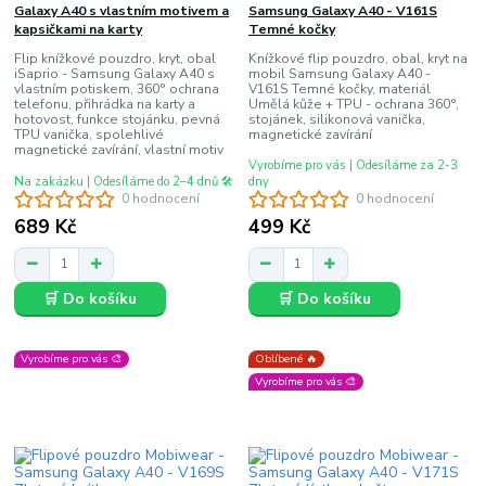
Galaxy A40 s vlastním motivem a
Samsung Galaxy A40 - V161S
kapsičkami na karty
Temné kočky
Flip knížkové pouzdro, kryt, obal
Knížkové flip pouzdro, obal, kryt na
iSaprio - Samsung Galaxy A40 s
mobil Samsung Galaxy A40 -
vlastním potiskem, 360° ochrana
V161S Temné kočky, materiál
telefonu, přihrádka na karty a
Umělá kůže + TPU - ochrana 360°,
hotovost, funkce stojánku, pevná
stojánek, silikonová vanička,
TPU vanička, spolehlivé
magnetické zavírání
magnetické zavírání, vlastní motiv
Vyrobíme pro vás | Odesíláme za 2-3
Na zakázku | Odesíláme do 2–4 dnů 🛠️
dny
0 hodnocení
0 hodnocení
689 Kč
499 Kč
🛒 Do košíku
🛒 Do košíku
Vyrobíme pro vás 🎨
Oblíbené 🔥
Vyrobíme pro vás 🎨