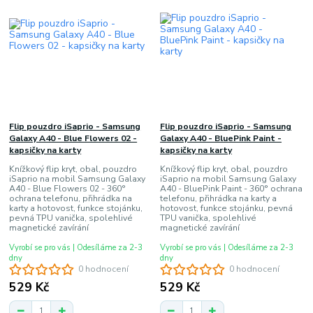
Flip pouzdro iSaprio - Samsung
Flip pouzdro iSaprio - Samsung
Galaxy A40 - Blue Flowers 02 -
Galaxy A40 - BluePink Paint -
kapsičky na karty
kapsičky na karty
Knížkový flip kryt, obal, pouzdro
Knížkový flip kryt, obal, pouzdro
iSaprio na mobil Samsung Galaxy
iSaprio na mobil Samsung Galaxy
A40 - Blue Flowers 02 - 360°
A40 - BluePink Paint - 360° ochrana
ochrana telefonu, přihrádka na
telefonu, přihrádka na karty a
karty a hotovost, funkce stojánku,
hotovost, funkce stojánku, pevná
pevná TPU vanička, spolehlivé
TPU vanička, spolehlivé
magnetické zavírání
magnetické zavírání
Vyrobí se pro vás | Odesíláme za 2-3
Vyrobí se pro vás | Odesíláme za 2-3
dny
dny
0 hodnocení
0 hodnocení
529 Kč
529 Kč