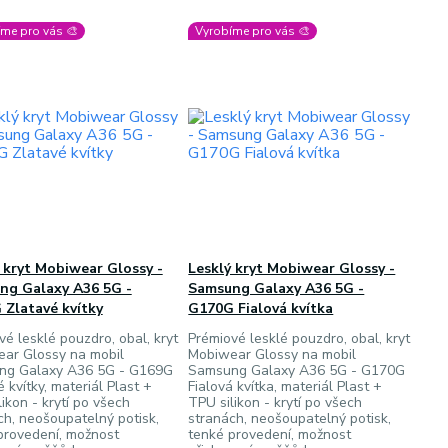
me pro vás 🎨
Vyrobíme pro vás 🎨
 kryt Mobiwear Glossy -
Lesklý kryt Mobiwear Glossy -
ng Galaxy A36 5G -
Samsung Galaxy A36 5G -
Zlatavé kvítky
G170G Fialová kvítka
vé lesklé pouzdro, obal, kryt
Prémiové lesklé pouzdro, obal, kryt
ar Glossy na mobil
Mobiwear Glossy na mobil
ng Galaxy A36 5G - G169G
Samsung Galaxy A36 5G - G170G
 kvítky, materiál Plast +
Fialová kvítka, materiál Plast +
ikon - krytí po všech
TPU silikon - krytí po všech
ch, neošoupatelný potisk,
stranách, neošoupatelný potisk,
provedení, možnost
tenké provedení, možnost