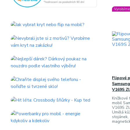
Vyrobíme 
Flipové 
Samsung 
V169S Zl
Knížkové f
mobil Sa
V169S Zla
Umělá ků
stojánek, 
magnetick