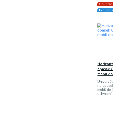
Oblíbené
Expresní 
Horizont
opasek 
mobil do
Univerzál
na opase
mobil do 
uchycení 