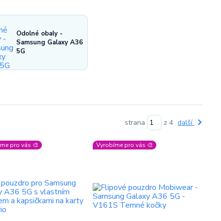
Odolné obaly -
Samsung Galaxy A36
5G
strana
z 4
další
me pro vás 🎨
Vyrobíme pro vás 🎨