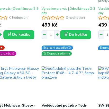
přichy
pro vás | Odesíláme za 2-3
Vyrobíme pro vás | Odesíláme za 2-3
Vyrobím
dny
dny
0 hodnocení
0 hodnocení
č
499 Kč
439 
🛒 Do košíku
🛒 Do košíku
 🔥
Expresní expedice 🚀
Expres
pro vás 🎨
🚀 Doprava zdarma
ryt Mobiwear Glossy -
Voděodolné pouzdro Tech-
SWISS