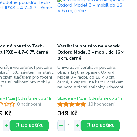
dolné pouzdro Tech-
Vertikální pouzdro na opasek
t IPX8 – 4.7–6.7", černé
Oxford Model 3 – mobil do 16 ×
8 cm, černé
ionální waterproof pouzdro
Univerzální vertikální pouzdro,
fikací IPX8, závitem na stativ,
obal a kryt na opasek Oxford
ickým tlačítkem pro focení
Model 3 – mobil do 16 × 8 cm,
rzální velikostí pro mobily
černé, s kapsou na kartu, držákem
7"
na pero a třemi způsoby uchycení
 v Plzni | Odesíláme do 24h
Skladem v Plzni | Odesíláme do 24h
0 hodnocení
10 hodnocení
9 Kč
349 Kč
🛒 Do košíku
🛒 Do košíku