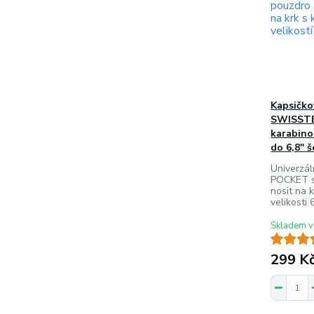
Kapsičko
SWISSTE
karabino
do 6,8" 
Univerzá
POCKET s
nosit na 
velikosti 
Skladem v
299 K