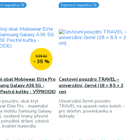
ní expedice 🚀
Expresní expedice 🚀
599 Kč
- 35 %
ý obal Mobiwear Elite Pro
Cestovní pouzdro TRAVEL –
sung Galaxy A36 5G -
univerzální, černé (18 × 8,5 × 2
 Pestré kvítky - VÝPRODEJ
cm)
 pouzdro, obal kryt
Univerzální černé pouzdro
ar Elite Pro - maximální
TRAVEL na opasek nebo batoh –
a mobilu Samsung Galaxy
pro telefon, powerbanku a
, zesílené hrany, přesné
doklady
, pohodlné držení, odolná
, kvalitní materiály