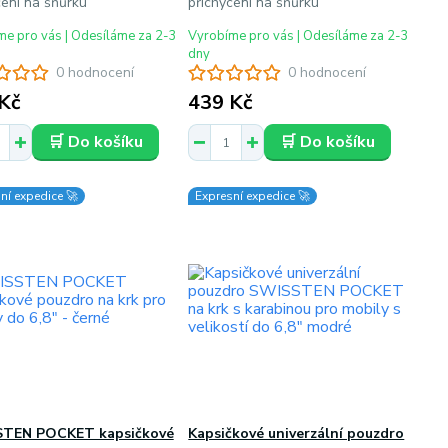
cení na šňůrku
přichycení na šňůrku
e pro vás | Odesíláme za 2-3
Vyrobíme pro vás | Odesíláme za 2-3
dny
0 hodnocení
0 hodnocení
Kč
439 Kč
🛒 Do košíku
🛒 Do košíku
ní expedice 🚀
Expresní expedice 🚀
TEN POCKET kapsičkové
Kapsičkové univerzální pouzdro