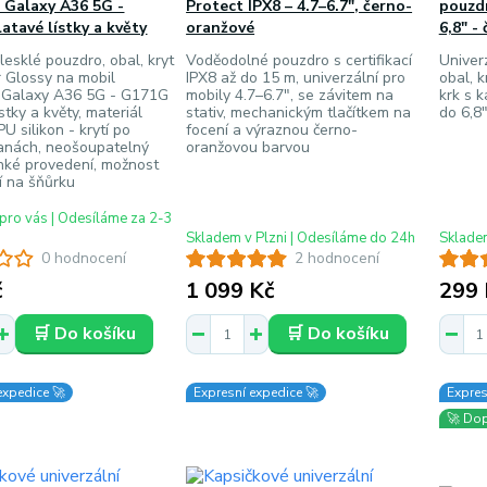
Galaxy A36 5G -
Protect IPX8 – 4.7–6.7", černo-
pouzdr
atavé lístky a květy
oranžové
6,8" -
lesklé pouzdro, obal, kryt
Voděodolné pouzdro s certifikací
Univer
 Glossy na mobil
IPX8 až do 15 m, univerzální pro
obal, 
Galaxy A36 5G - G171G
mobily 4.7–6.7", se závitem na
krk s k
stky a květy, materiál
stativ, mechanickým tlačítkem na
do 6,8
U silikon - krytí po
focení a výraznou černo-
ranách, neošoupatelný
oranžovou barvou
enké provedení, možnost
í na šňůrku
pro vás | Odesíláme za 2-3
Skladem v Plzni | Odesíláme do 24h
Skladem
0 hodnocení
2 hodnocení
č
1 099 Kč
299 
🛒 Do košíku
🛒 Do košíku
expedice 🚀
Expresní expedice 🚀
Expres
🚀 Do