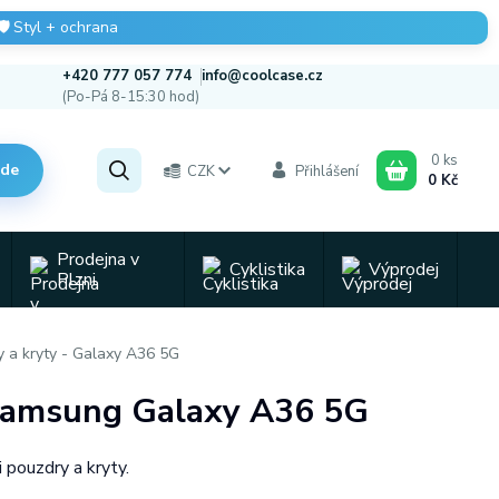
🛡️
Styl + ochrana
+420 777 057 774
info@coolcase.cz
(Po-Pá 8-15:30 hod)
0
ks
zde
CZK
Přihlášení
0 Kč
Prodejna v
Cyklistika
Výprodej
Plzni
y a kryty - Galaxy A36 5G
o Samsung Galaxy A36 5G
pouzdry a kryty.