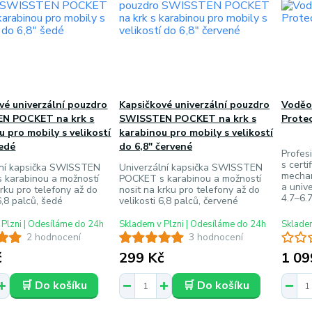
vé univerzální pouzdro
Kapsičkové univerzální pouzdro
Voděo
N POCKET na krk s
SWISSTEN POCKET na krk s
Protec
u pro mobily s velikostí
karabinou pro mobily s velikostí
šedé
do 6,8" červené
Profes
s certi
lní kapsička SWISSTEN
Univerzální kapsička SWISSTEN
mechan
 karabinou a možností
POCKET s karabinou a možností
a unive
krku pro telefony až do
nosit na krku pro telefony až do
4.7–6.
6,8 palců, šedé
velikosti 6,8 palců, červené
 Plzni | Odesíláme do 24h
Skladem v Plzni | Odesíláme do 24h
Skladem
2 hodnocení
3 hodnocení
č
299 Kč
1 09
🛒 Do košíku
🛒 Do košíku