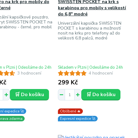
o na krk pro mobily do
SWISSTEN POCKET na krk s
 černé
karabinou pro mobily s velikostí
do 6,8" modré
zální kapsičkové pouzdro,
kryt SWISSTEN POCKET na
Univerzální kapsička SWISSTEN
arabinou - černé, pro mobil
POCKET s karabinou a možností
"
nosit na krku pro telefony až do
velikosti 6,8 palců, modré
 v Plzni | Odesíláme do 24h
Skladem v Plzni | Odesíláme do 24h
3 hodnocení
4 hodnocení
Kč
299 Kč
🛒 Do košíku
🛒 Do košíku
ní expedice 🚀
Oblíbené 🔥
prava zdarma
Expresní expedice 🚀