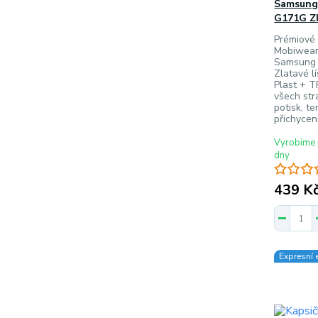
Samsung 
G171G Zl
Prémiové 
Mobiwear
Samsung 
Zlatavé lí
Plast + TP
všech st
potisk, t
přichycen
Vyrobíme 
dny
439 K
Expresní 