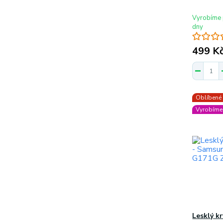
Vyrobíme 
dny
499 K
Oblíbené
Vyrobíme 
Lesklý k