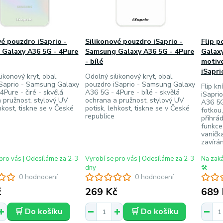
vé pouzdro iSaprio -
Silikonové pouzdro iSaprio -
Flip 
Galaxy A36 5G - 4Pure
Samsung Galaxy A36 5G - 4Pure
Galaxy
- bílé
motive
iSapri
ikonový kryt, obal,
Odolný silikonový kryt, obal,
iSaprio - Samsung Galaxy
pouzdro iSaprio - Samsung Galaxy
Flip kn
4Pure - čiré - skvělá
A36 5G - 4Pure - bílé - skvělá
iSapri
 pružnost, stylový UV
ochrana a pružnost, stylový UV
A36 5G
ehkost, tiskne se v České
potisk, lehkost, tiskne se v České
fotkou
republice
přihrá
funkce
vaničk
zavírán
pro vás | Odesíláme za 2-3
Vyrobí se pro vás | Odesíláme za 2-3
Na zak
dny
🛠️
0 hodnocení
0 hodnocení
č
269 Kč
689 
🛒 Do košíku
🛒 Do košíku