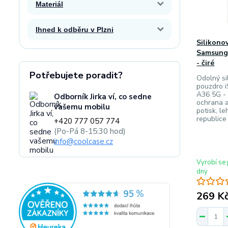
Materiál
Ihned k odběru v Plzni
Silikono
Samsung 
- čiré
Potřebujete poradit?
Odolný sil
pouzdro 
A36 5G - 
Odborník Jirka ví, co sedne
ochrana a
vašemu mobilu
potisk, l
republice
+420 777 057 774
(Po-Pá 8-15:30 hod)
info@coolcase.cz
Vyrobí se 
dny
269 K