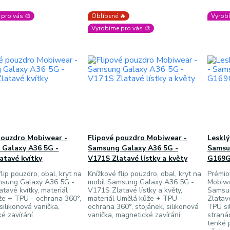
pro vás 🎨
Oblíbené 🔥
Vyrobí
Vyrobíme pro vás 🎨
pouzdro Mobiwear -
Flipové pouzdro Mobiwear -
Lesklý
Galaxy A36 5G -
Samsung Galaxy A36 5G -
Samsu
atavé kvítky
V171S Zlatavé lístky a květy
G169G 
lip pouzdro, obal, kryt na
Knížkové flip pouzdro, obal, kryt na
Prémio
msung Galaxy A36 5G -
mobil Samsung Galaxy A36 5G -
Mobiwe
tavé kvítky, materiál
V171S Zlatavé lístky a květy,
Samsu
že + TPU - ochrana 360°,
materiál Umělá kůže + TPU -
Zlatavé
silikonová vanička,
ochrana 360°, stojánek, silikonová
TPU sil
é zavírání
vanička, magnetické zavírání
straná
tenké 