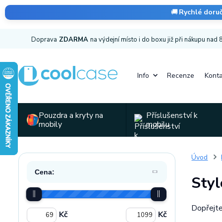
🚚
Rychlé doru
Doprava
ZDARMA
na výdejní místo i do boxu již při nákupu nad
Info
Recenze
Konta
Pouzdra a kryty na
Příslušenství k
mobily
mobilu
Úvod
Cena:
Styl
Dopřejte
Kč
Kč