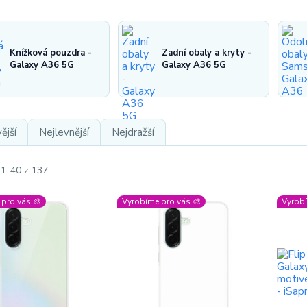
Knížková pouzdra -
Zadní obaly a kryty -
Galaxy A36 5G
Galaxy A36 5G
ější
Nejlevnější
Nejdražší
 1-40 z 137
pro vás 🎨
Vyrobíme pro vás 🎨
Vyrobí