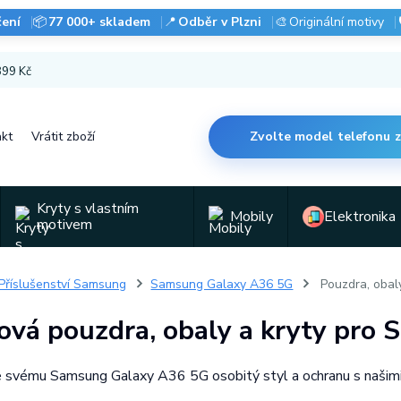
čení
📦
77 000+ skladem
📍
Odběr v Plzni
🎨
Originální motivy
 899 Kč
kt
Vrátit zboží
Zvolte model telefonu 
Kryty s vlastním
Mobily
Elektronika
motivem
Příslušenství Samsung
Samsung Galaxy A36 5G
Pouzdra, obal
ová pouzdra, obaly a kryty pr
 svému Samsung Galaxy A36 5G osobitý styl a ochranu s našimi 