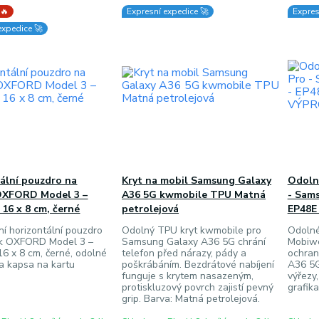
 🔥
Expresní expedice 🚀
Expres
expedice 🚀
ální pouzdro na
Kryt na mobil Samsung Galaxy
Odoln
OXFORD Model 3 –
A36 5G kwmobile TPU Matná
- Sam
 16 x 8 cm, černé
petrolejová
EP48E
ní horizontální pouzdro
Odolný TPU kryt kwmobile pro
Odolné
k OXFORD Model 3 –
Samsung Galaxy A36 5G chrání
Mobiwe
16 x 8 cm, černé, odolné
telefon před nárazy, pády a
ochran
a kapsa na kartu
poškrábáním. Bezdrátové nabíjení
A36 5G
funguje s krytem nasazeným,
výřezy
protiskluzový povrch zajistí pevný
grafika
grip. Barva: Matná petrolejová.