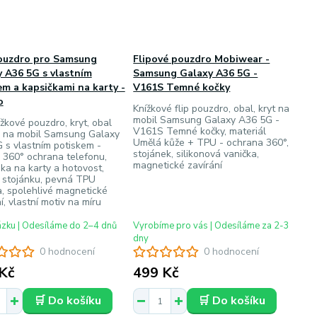
pouzdro pro Samsung
Flipové pouzdro Mobiwear -
 A36 5G s vlastním
Samsung Galaxy A36 5G -
m a kapsičkami na karty -
V161S Temné kočky
o
Knížkové flip pouzdro, obal, kryt na
mobil Samsung Galaxy A36 5G -
ížkové pouzdro, kryt, obal
V161S Temné kočky, materiál
o na mobil Samsung Galaxy
Umělá kůže + TPU - ochrana 360°,
 s vlastním potiskem -
stojánek, silikonová vanička,
, 360° ochrana telefonu,
magnetické zavírání
dka na karty a hotovost,
 stojánku, pevná TPU
a, spolehlivé magnetické
í, vlastní motiv na míru
ázku | Odesíláme do 2–4 dnů
Vyrobíme pro vás | Odesíláme za 2-3
dny
0 hodnocení
0 hodnocení
Kč
499 Kč
🛒 Do košíku
🛒 Do košíku