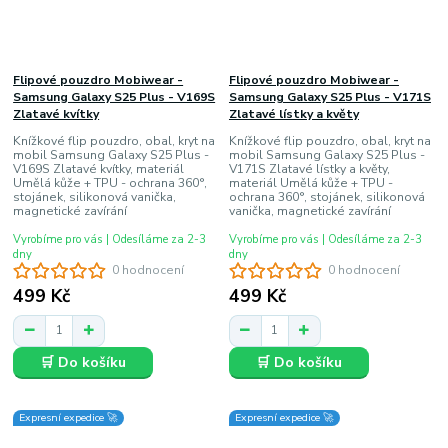
Flipové pouzdro Mobiwear -
Flipové pouzdro Mobiwear -
Samsung Galaxy S25 Plus - V169S
Samsung Galaxy S25 Plus - V171S
Zlatavé kvítky
Zlatavé lístky a květy
Knížkové flip pouzdro, obal, kryt na
Knížkové flip pouzdro, obal, kryt na
mobil Samsung Galaxy S25 Plus -
mobil Samsung Galaxy S25 Plus -
V169S Zlatavé kvítky, materiál
V171S Zlatavé lístky a květy,
Umělá kůže + TPU - ochrana 360°,
materiál Umělá kůže + TPU -
stojánek, silikonová vanička,
ochrana 360°, stojánek, silikonová
magnetické zavírání
vanička, magnetické zavírání
Vyrobíme pro vás | Odesíláme za 2-3
Vyrobíme pro vás | Odesíláme za 2-3
dny
dny
0 hodnocení
0 hodnocení
499 Kč
499 Kč
🛒 Do košíku
🛒 Do košíku
Expresní expedice 🚀
Expresní expedice 🚀