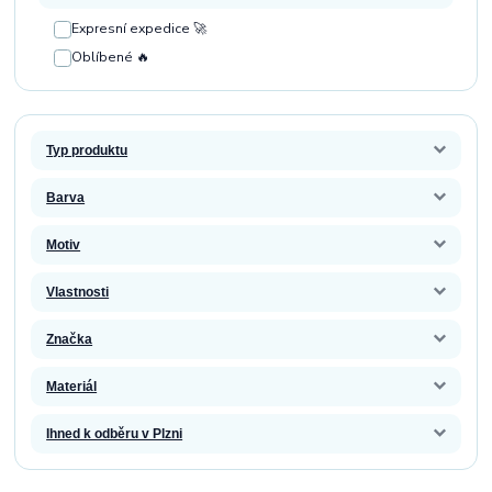
Expresní expedice 🚀
Oblíbené 🔥
Typ produktu
Barva
Motiv
Vlastnosti
Značka
Materiál
Ihned k odběru v Plzni