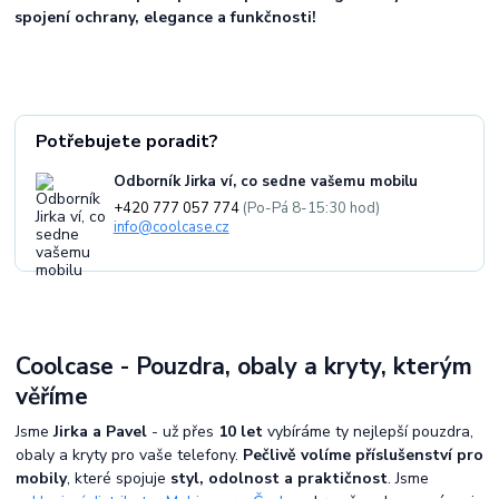
spojení ochrany, elegance a funkčnosti!
Potřebujete poradit?
Odborník Jirka ví, co sedne vašemu mobilu
+420 777 057 774
(Po-Pá 8-15:30 hod)
info@coolcase.cz
Coolcase - Pouzdra, obaly a kryty, kterým
věříme
Jsme
Jirka a Pavel
- už přes
10 let
vybíráme ty nejlepší pouzdra,
obaly a kryty pro vaše telefony.
Pečlivě volíme příslušenství pro
mobily
, které spojuje
styl, odolnost a praktičnost
. Jsme