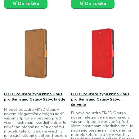
🛒 Do košíku
🛒 Do košíku
FIXED Pouzdro typu kniha Opus
FIXED Pouzdro typu kniha Opus
pro Samsung Galaxy S25+, hnědé
pro Samsung Galaxy S25+,
červené
Flipové pouzdro FIXED Opus v
Flipové pouzdro FIXED Opus v
novém elegantním designu udrží
novém elegantním designu udrží
váš smartphone v bezpečí před
váš smartphone v bezpečí před
všemi nástrahami všedního dne. Je
všemi nástrahami všedního dne. Je
navrženo přesně na míru danému
navrženo přesně na míru danému
modelu telefonu a kryje všechny
modelu telefonu a kryje všechny
jeho části včetně displeje. Pouzdro
jeho části včetně displeje. Pouzdro