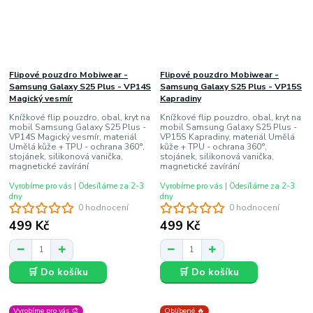
Flipové pouzdro Mobiwear -
Flipové pouzdro Mobiwear -
Samsung Galaxy S25 Plus - VP14S
Samsung Galaxy S25 Plus - VP15S
Magický vesmír
Kapradiny
Knížkové flip pouzdro, obal, kryt na
Knížkové flip pouzdro, obal, kryt na
mobil Samsung Galaxy S25 Plus -
mobil Samsung Galaxy S25 Plus -
VP14S Magický vesmír, materiál
VP15S Kapradiny, materiál Umělá
Umělá kůže + TPU - ochrana 360°,
kůže + TPU - ochrana 360°,
stojánek, silikonová vanička,
stojánek, silikonová vanička,
magnetické zavírání
magnetické zavírání
Vyrobíme pro vás | Odesíláme za 2-3
Vyrobíme pro vás | Odesíláme za 2-3
dny
dny
0 hodnocení
0 hodnocení
499 Kč
499 Kč
🛒 Do košíku
🛒 Do košíku
Vyrobíme pro vás 🎨
Oblíbené 🔥