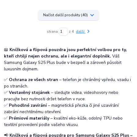
Načíst další produkty (40)
strana
z 4
další
📖
Knížková a flipová pouzdra jsou perfektní volbou pro ty,
kteří chtějí nejen ochranu, ale i elegantní doplněk.
Váš
Samsung Galaxy S25 Plus bude v bezpečí a zároveň působit
luxusním dojmem.
✅
Ochrana ze všech stran
– telefon je chráněný vpředu, vzadu i
po stranách.
✅
Vestavěný stojánek
– sledujte videa, videohovory nebo
pracujte bez nutnosti držet telefon v ruce.
✅
Pohodlné zavírání
– magnetická přezka či jiné uzavírání
zabrání nechtěnému otevření.
✅
Prémiové materiály
– kvalitní eko-kůže, odolný TPU nebo
textilní provedení podle vašeho vkusu.
📢
Knížková a flipová pouzdra pro Samsung Galaxy S25 Plus –