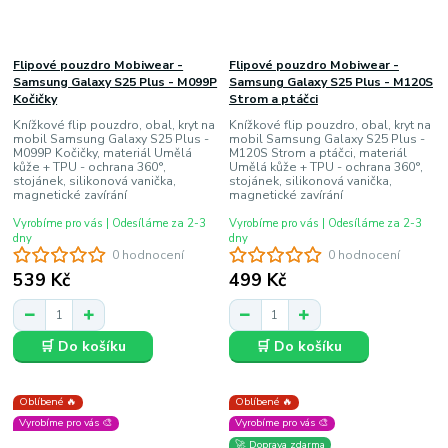
Flipové pouzdro Mobiwear -
Flipové pouzdro Mobiwear -
Samsung Galaxy S25 Plus - M099P
Samsung Galaxy S25 Plus - M120S
Kočičky
Strom a ptáčci
Knížkové flip pouzdro, obal, kryt na
Knížkové flip pouzdro, obal, kryt na
mobil Samsung Galaxy S25 Plus -
mobil Samsung Galaxy S25 Plus -
M099P Kočičky, materiál Umělá
M120S Strom a ptáčci, materiál
kůže + TPU - ochrana 360°,
Umělá kůže + TPU - ochrana 360°,
stojánek, silikonová vanička,
stojánek, silikonová vanička,
magnetické zavírání
magnetické zavírání
Vyrobíme pro vás | Odesíláme za 2-3
Vyrobíme pro vás | Odesíláme za 2-3
dny
dny
0 hodnocení
0 hodnocení
539 Kč
499 Kč
🛒 Do košíku
🛒 Do košíku
Oblíbené 🔥
Oblíbené 🔥
Vyrobíme pro vás 🎨
Vyrobíme pro vás 🎨
🚀 Doprava zdarma