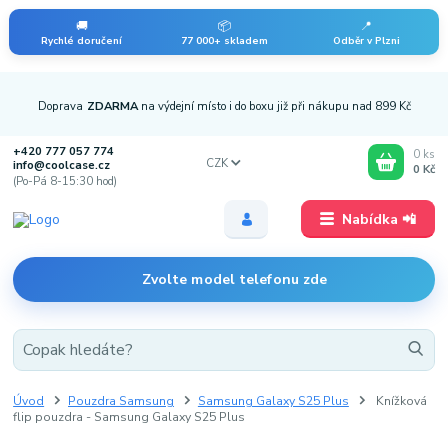
🚚
📦
📍
Rychlé doručení
77 000+ skladem
Odběr v Plzni
Doprava
ZDARMA
na výdejní místo i do boxu již při nákupu nad 899 Kč
+420 777 057 774
0
ks
CZK
info@coolcase.cz
0 Kč
(Po-Pá 8-15:30 hod)
Nabídka 📲
Zvolte model telefonu zde
Úvod
Pouzdra Samsung
Samsung Galaxy S25 Plus
Knížková
flip pouzdra - Samsung Galaxy S25 Plus