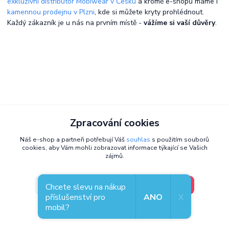
exkluzivní distributor Mobiwear v Česku
a kromě e-shopu máme i
kamennou prodejnu v Plzni
, kde si můžete kryty prohlédnout.
Každý zákazník je u nás na prvním místě -
vážíme si vaší důvěry
.
Zpracování cookies
Náš e-shop a partneři potřebují Váš
souhlas
s použitím souborů
cookies, aby Vám mohli zobrazovat informace týkající se Vašich
zájmů.
V pořádku, jdu si vybrat
Nastavení
Chcete slevu na nákup
příslušenství pro
ANO
X
mobil?
Souhlas můžete odmítnout
zde
.