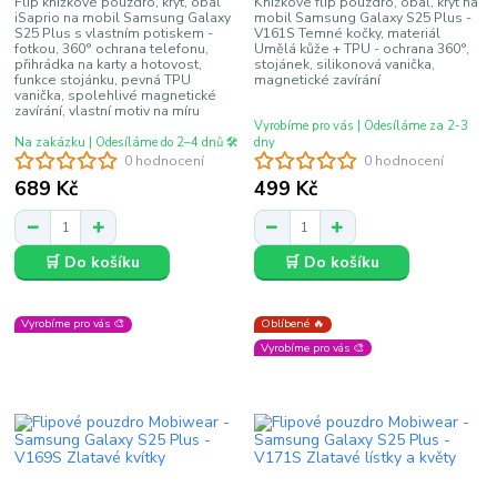
Flip knížkové pouzdro, kryt, obal
Knížkové flip pouzdro, obal, kryt na
iSaprio na mobil Samsung Galaxy
mobil Samsung Galaxy S25 Plus -
S25 Plus s vlastním potiskem -
V161S Temné kočky, materiál
fotkou, 360° ochrana telefonu,
Umělá kůže + TPU - ochrana 360°,
přihrádka na karty a hotovost,
stojánek, silikonová vanička,
funkce stojánku, pevná TPU
magnetické zavírání
vanička, spolehlivé magnetické
zavírání, vlastní motiv na míru
Vyrobíme pro vás | Odesíláme za 2-3
Na zakázku | Odesíláme do 2–4 dnů 🛠️
dny
0 hodnocení
0 hodnocení
689 Kč
499 Kč
🛒 Do košíku
🛒 Do košíku
Vyrobíme pro vás 🎨
Oblíbené 🔥
Vyrobíme pro vás 🎨