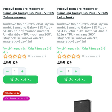
Flipové pouzdro Mobiwear -
Flipové pouzdro Mobiwear -
Samsung Galaxy S25 Plus - VP38S
Samsung Galaxy S25 Plus - VP43S
Zelený mramor
Letní louka
Knížkové flip pouzdro, obal, kryt na
Knížkové flip pouzdro, obal, kryt na
mobil Samsung Galaxy S25 Plus -
mobil Samsung Galaxy S25 Plus -
VP38S Zelený mramor, materiál
VP43S Letní louka, materiál Umělá
Umělá kůže + TPU - ochrana 360°,
kůže + TPU - ochrana 360°,
stojánek, silikonová vanička,
stojánek, silikonová vanička,
magnetické zavírání
magnetické zavírání
Vyrobíme pro vás | Odesíláme za 2-3
Vyrobíme pro vás | Odesíláme za 2-3
dny
dny
0 hodnocení
0 hodnocení
499 Kč
499 Kč
🛒 Do košíku
🛒 Do košíku
Oblíbené 🔥
Vyrobíme pro vás 🎨