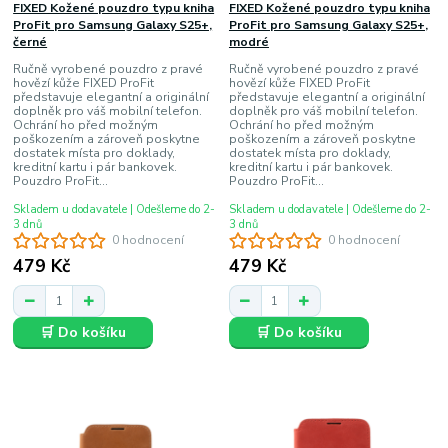
FIXED Kožené pouzdro typu kniha
FIXED Kožené pouzdro typu kniha
ProFit pro Samsung Galaxy S25+,
ProFit pro Samsung Galaxy S25+,
černé
modré
Ručně vyrobené pouzdro z pravé
Ručně vyrobené pouzdro z pravé
hovězí kůže FIXED ProFit
hovězí kůže FIXED ProFit
představuje elegantní a originální
představuje elegantní a originální
doplněk pro váš mobilní telefon.
doplněk pro váš mobilní telefon.
Ochrání ho před možným
Ochrání ho před možným
poškozením a zároveň poskytne
poškozením a zároveň poskytne
dostatek místa pro doklady,
dostatek místa pro doklady,
kreditní kartu i pár bankovek.
kreditní kartu i pár bankovek.
Pouzdro ProFit...
Pouzdro ProFit...
Skladem u dodavatele | Odešleme do 2-
Skladem u dodavatele | Odešleme do 2-
3 dnů
3 dnů
0 hodnocení
0 hodnocení
479 Kč
479 Kč
🛒 Do košíku
🛒 Do košíku