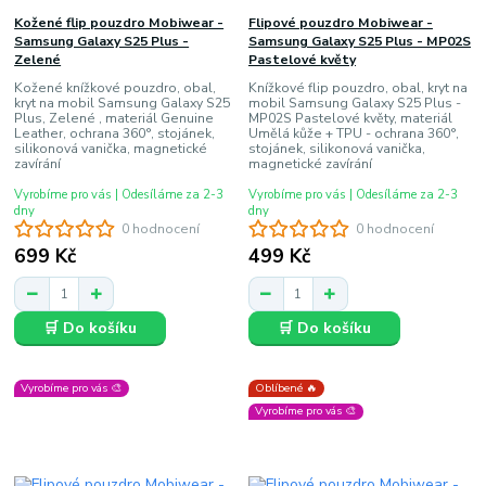
Kožené flip pouzdro Mobiwear -
Flipové pouzdro Mobiwear -
Samsung Galaxy S25 Plus -
Samsung Galaxy S25 Plus - MP02S
Zelené
Pastelové květy
Kožené knížkové pouzdro, obal,
Knížkové flip pouzdro, obal, kryt na
kryt na mobil Samsung Galaxy S25
mobil Samsung Galaxy S25 Plus -
Plus, Zelené , materiál Genuine
MP02S Pastelové květy, materiál
Leather, ochrana 360°, stojánek,
Umělá kůže + TPU - ochrana 360°,
silikonová vanička, magnetické
stojánek, silikonová vanička,
zavírání
magnetické zavírání
Vyrobíme pro vás | Odesíláme za 2-3
Vyrobíme pro vás | Odesíláme za 2-3
dny
dny
0 hodnocení
0 hodnocení
699 Kč
499 Kč
🛒 Do košíku
🛒 Do košíku
Vyrobíme pro vás 🎨
Oblíbené 🔥
Vyrobíme pro vás 🎨