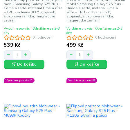
mobil Samsung Galaxy S25 Plus -
mobil Samsung Galaxy S25 Plus -
Černé a šedé, materiál Umělá kůže
Hnědé a šedé, materiál Umělá
+ TPU - ochrana 360°, stojánek,
kůže + TPU - ochrana 360°,
silikonová vanička, magnetické
stojánek, silikonová vanička,
zavírání
magnetické zavírání
Vyrobíme pro vás | Odesíláme za 2-3
Vyrobíme pro vás | Odesíláme za 2-3
dny
dny
0 hodnocení
0 hodnocení
539 Kč
499 Kč
🛒 Do košíku
🛒 Do košíku
Vyrobíme pro vás 🎨
Vyrobíme pro vás 🎨