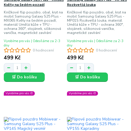
Květy na šedém pozadí
Rozkvetlá louka
Knížkové flip pouzdro, obal, kryt na
Knížkové flip pouzdro, obal, kryt na
mobil Samsung Galaxy S25 Plus -
mobil Samsung Galaxy S25 Plus -
MX06S Květy na šedém pozadí,
MP01S Rozkvetlá louka, materiál
materiál Umělá kůže + TPU -
Umělá kůže + TPU - ochrana 360°,
ochrana 360°, stojánek, silikonová
stojánek, silikonová vanička,
vanička, magnetické zavírání
magnetické zavírání
Vyrobíme pro vás | Odesíláme za 2-3
Vyrobíme pro vás | Odesíláme za 2-3
dny
dny
0 hodnocení
0 hodnocení
499 Kč
499 Kč
🛒 Do košíku
🛒 Do košíku
Vyrobíme pro vás 🎨
Vyrobíme pro vás 🎨