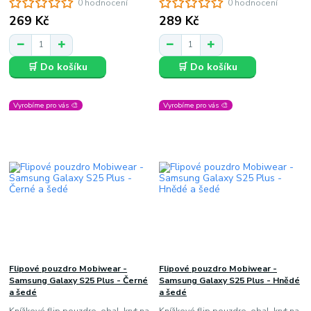
0 hodnocení
0 hodnocení
269 Kč
289 Kč
🛒 Do košíku
🛒 Do košíku
Vyrobíme pro vás 🎨
Vyrobíme pro vás 🎨
Flipové pouzdro Mobiwear -
Flipové pouzdro Mobiwear -
Samsung Galaxy S25 Plus - Černé
Samsung Galaxy S25 Plus - Hnědé
a šedé
a šedé
Knížkové flip pouzdro, obal, kryt na
Knížkové flip pouzdro, obal, kryt na