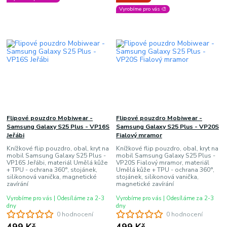
Vyrobíme pro vás 🎨
Flipové pouzdro Mobiwear -
Flipové pouzdro Mobiwear -
Samsung Galaxy S25 Plus - VP16S
Samsung Galaxy S25 Plus - VP20S
Jeřábi
Fialový mramor
Knížkové flip pouzdro, obal, kryt na
Knížkové flip pouzdro, obal, kryt na
mobil Samsung Galaxy S25 Plus -
mobil Samsung Galaxy S25 Plus -
VP16S Jeřábi, materiál Umělá kůže
VP20S Fialový mramor, materiál
+ TPU - ochrana 360°, stojánek,
Umělá kůže + TPU - ochrana 360°,
silikonová vanička, magnetické
stojánek, silikonová vanička,
zavírání
magnetické zavírání
Vyrobíme pro vás | Odesíláme za 2-3
Vyrobíme pro vás | Odesíláme za 2-3
dny
dny
0 hodnocení
0 hodnocení