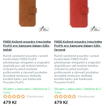
FIXED Kožené pouzdro typu kniha
FIXED Kožené pouzdro typu kniha
ProFit pro Samsung Galaxy S25+,
ProFit pro Samsung Galaxy S25+,
hnědé
červené
Ručně vyrobené pouzdro z pravé
Ručně vyrobené pouzdro z pravé
hovězí kůže FIXED ProFit
hovězí kůže FIXED ProFit
představuje elegantní a originální
představuje elegantní a originální
doplněk pro váš mobilní telefon.
doplněk pro váš mobilní telefon.
Ochrání ho před možným
Ochrání ho před možným
poškozením a zároveň poskytne
poškozením a zároveň poskytne
dostatek místa pro doklady,
dostatek místa pro doklady,
kreditní kartu i pár bankovek.
kreditní kartu i pár bankovek.
Pouzdro ProFit...
Pouzdro ProFit...
Skladem u dodavatele | Odešleme do 2-
Skladem u dodavatele | Odešleme do 2-
3 dnů
3 dnů
0 hodnocení
0 hodnocení
479 Kč
479 Kč