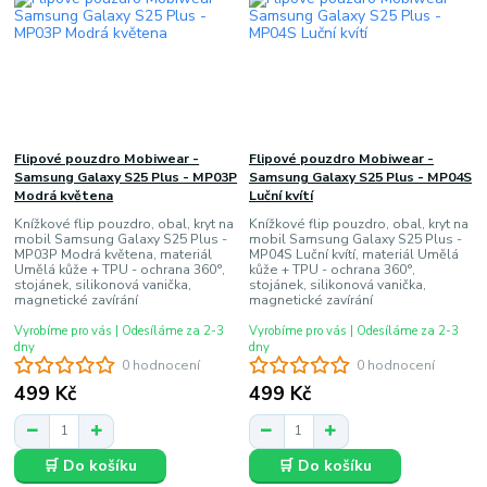
Flipové pouzdro Mobiwear -
Flipové pouzdro Mobiwear -
Samsung Galaxy S25 Plus - MP03P
Samsung Galaxy S25 Plus - MP04S
Modrá květena
Luční kvítí
Knížkové flip pouzdro, obal, kryt na
Knížkové flip pouzdro, obal, kryt na
mobil Samsung Galaxy S25 Plus -
mobil Samsung Galaxy S25 Plus -
MP03P Modrá květena, materiál
MP04S Luční kvítí, materiál Umělá
Umělá kůže + TPU - ochrana 360°,
kůže + TPU - ochrana 360°,
stojánek, silikonová vanička,
stojánek, silikonová vanička,
magnetické zavírání
magnetické zavírání
Vyrobíme pro vás | Odesíláme za 2-3
Vyrobíme pro vás | Odesíláme za 2-3
dny
dny
0 hodnocení
0 hodnocení
499 Kč
499 Kč
🛒 Do košíku
🛒 Do košíku