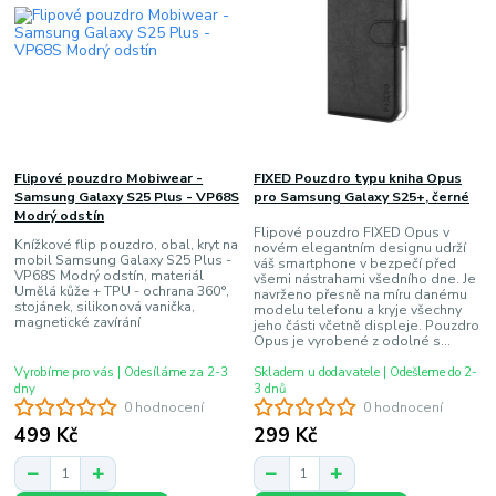
Flipové pouzdro Mobiwear -
FIXED Pouzdro typu kniha Opus
Samsung Galaxy S25 Plus - VP68S
pro Samsung Galaxy S25+, černé
Modrý odstín
Flipové pouzdro FIXED Opus v
Knížkové flip pouzdro, obal, kryt na
novém elegantním designu udrží
mobil Samsung Galaxy S25 Plus -
váš smartphone v bezpečí před
VP68S Modrý odstín, materiál
všemi nástrahami všedního dne. Je
Umělá kůže + TPU - ochrana 360°,
navrženo přesně na míru danému
stojánek, silikonová vanička,
modelu telefonu a kryje všechny
magnetické zavírání
jeho části včetně displeje. Pouzdro
Opus je vyrobené z odolné s...
Vyrobíme pro vás | Odesíláme za 2-3
Skladem u dodavatele | Odešleme do 2-
dny
3 dnů
0 hodnocení
0 hodnocení
499 Kč
299 Kč