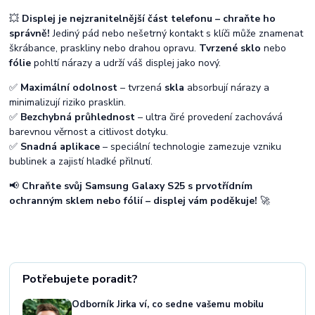
💥
Displej je nejzranitelnější část telefonu – chraňte ho
správně!
Jediný pád nebo nešetrný kontakt s klíči může znamenat
škrábance, praskliny nebo drahou opravu.
Tvrzené sklo
nebo
fólie
pohltí nárazy a udrží váš displej jako nový.
✅
Maximální odolnost
– tvrzená
skla
absorbují nárazy a
minimalizují riziko prasklin.
✅
Bezchybná průhlednost
– ultra čiré provedení zachovává
barevnou věrnost a citlivost dotyku.
✅
Snadná aplikace
– speciální technologie zamezuje vzniku
bublinek a zajistí hladké přilnutí.
📢
Chraňte svůj Samsung Galaxy S25 s prvotřídním
ochranným sklem nebo fólií – displej vám poděkuje!
🚀
Potřebujete poradit?
Odborník Jirka ví, co sedne vašemu mobilu