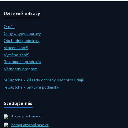
Užitečné odkazy
O nás
Ceny a typy dopravy
Obchodní podmínky
Vrácení zboží
Výměna zboží
Reklamace produktu
Věrnostní program
reCaptcha - Zásady ochrany osobních údajů
reCaptcha - Smluvní podmínky
Sledujte nás
fb.com/coolcase.cz
instagr.am/coolcase.cz