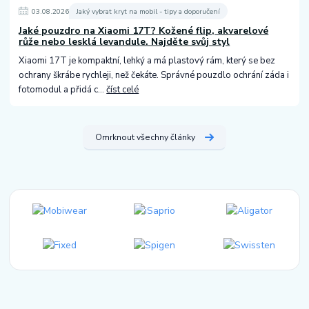
03
.
08
.
2026
Jaký vybrat kryt na mobil - tipy a doporučení
Jaké pouzdro na Xiaomi 17T? Kožené flip, akvarelové
růže nebo lesklá levandule. Najděte svůj styl
Xiaomi 17T je kompaktní, lehký a má plastový rám, který se bez
ochrany škrábe rychleji, než čekáte. Správné pouzdlo ochrání záda i
fotomodul a přidá c...
číst celé
Omrknout všechny články