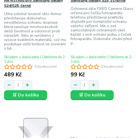
AR vrstvou pro Samsung Galaxy
Samsung Galaxy S25, stříbrná
S24/S25, černé
Ochranná skla FIXED Camera Glass
určená pro čočku fotoaparátu
Ultra odolné tvrzené sklo Armor
telefonu představují praktický
představuje dokonalou
doplněk pro kompletní ochranu
neviditelnou ochranu displeje,
vašeho zařízení. Jde o set
která zaručuje mnohonásobně
samostatných ochranných skel,
delší životnost a odolnost proti
každé z nich ochrání jednu z čoček
nárazům. Sklo je vyrobeno z
fotoaparátu. Dokonale chrání před
vysoce kvalitních materiálů, což mu
p...
poskytuje vyšší tvrdost ve srovnání
s bě...
Skladem u dodavatele | Odešleme do 2-
Skladem u dodavatele | Odešleme do 2-
3 dnů
3 dnů
0 hodnocení
0 hodnocení
489 Kč
99 Kč
🛒 Do košíku
🛒 Do košíku