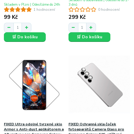
Skladem u dodavatele | Odešleme do 2-
Skladem v Plzni | Odesíláme do 24h
3 dnů
1 hodnocení
0 hodnocení
99 Kč
299 Kč
🛒 Do košíku
🛒 Do košíku
FIXED Ultra odolné tvrzené sklo
FIXED Ochranná skla čoček
Armor s Anti-dust aplikátorem a
fotoaparátů Camera Glass pro