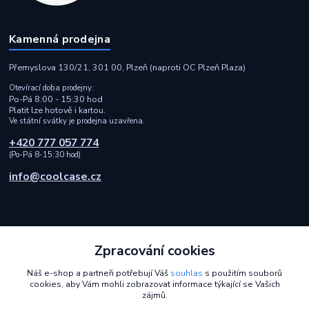
Kamenná prodejna
Přemyslova 130/21, 301 00, Plzeň (naproti OC Plzeň Plaza)
Otevírací doba prodejny:
Po-Pá 8:00 - 15:30 hod
Platit lze hotově i kartou.
Ve státní svátky je prodejna uzavřena.
+420 777 057 774
(Po-Pá 8-15:30 hod)
info@coolcase.cz
Zpracování cookies
Rychlá a spolehlivá doprava i bezpečná online platba
Náš e-shop a partneři potřebují Váš
souhlas
s použitím souborů
cookies, aby Vám mohli zobrazovat informace týkající se Vašich
2014 - 2026 © Coolcase.cz - Pouzdra, kryty, obaly, ochranná skla a
zájmů.
příslušenství na mobilní telefony