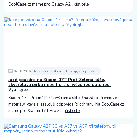
CoolCase.cz máme pro Galaxy A2...
číst celé
04
.
08
.
2026
Jaký vybrat kryt na mobil - tipy a doporučení
Jaké pouzdro na Xiaomi 17T Pro? Zelená kůže,
akvarelová pírka nebo hora s hvězdnou oblohou.
Vybírejte
Xiaomi 17T Pro má hliníkový rám a skleněná záda. Prémiové
materiály, které si zaslouží odpovídající ochranu. Na CoolCase.cz
máme pro Xiaomi 17T Pro ze...
číst celé