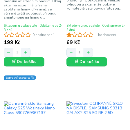
případným poškozením. Velikou
menším až středním pádům. Okraj
výhodou u skla je, že pokryje
skla má extrémně tvrzené
kompletně celý povrch fotoapa...
zaoblené hrany, díky nimž se
výrazně zvýší odolnost při pádu
smartphonu na hranu d...
Skladem u dodavatele | Odešleme do 2-
Skladem u dodavatele | Odešleme do 2-
3 dnů
3 dnů
0 hodnocení
1 hodnocení
199 Kč
69 Kč
🛒 Do košíku
🛒 Do košíku
Expresní expedice 🚀