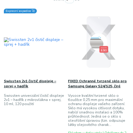
Expresní expedice 🚀
Swissten 2v1 čistič displeje –
FIXED Ochranné tvrzené sklo pro
sprej + hadřík
Samsung Galaxy S24/S25, čiré
Swissten univerzální čistič displeje
Vysoce kvalitní tvrzené sklo o
2v1 – hadřík z mikrovlákna + sprej,
tloušťce 0,25 mm pro maximální
10 ml, 120 použití
ochranu displeje vašeho zařízení.
Sklo má vysokou citlivost dotyku,
nabízí snadnou instalaci a 100%
průhlednost. Jedná se o sklo s
oleofóbní úpravou (tzn. odpuzuje
látky olejovitého charak...