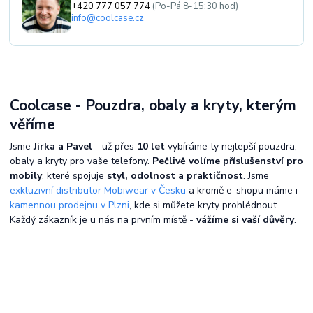
+420 777 057 774
(Po-Pá 8-15:30 hod)
info@coolcase.cz
Coolcase - Pouzdra, obaly a kryty, kterým
věříme
Jsme
Jirka a Pavel
- už přes
10 let
vybíráme ty nejlepší pouzdra,
obaly a kryty pro vaše telefony.
Pečlivě volíme příslušenství pro
mobily
, které spojuje
styl, odolnost a praktičnost
. Jsme
exkluzivní distributor Mobiwear v Česku
a kromě e-shopu máme i
kamennou prodejnu v Plzni
, kde si můžete kryty prohlédnout.
Každý zákazník je u nás na prvním místě -
vážíme si vaší důvěry
.