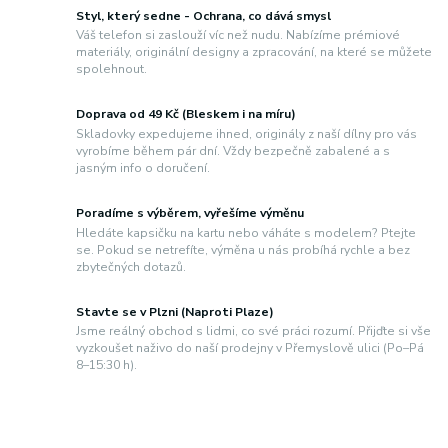
Styl, který sedne - Ochrana, co dává smysl
Váš telefon si zaslouží víc než nudu. Nabízíme prémiové
materiály, originální designy a zpracování, na které se můžete
spolehnout.
Doprava od 49 Kč (Bleskem i na míru)
Skladovky expedujeme ihned, originály z naší dílny pro vás
vyrobíme během pár dní. Vždy bezpečně zabalené a s
jasným info o doručení.
Poradíme s výběrem, vyřešíme výměnu
Hledáte kapsičku na kartu nebo váháte s modelem? Ptejte
se. Pokud se netrefíte, výměna u nás probíhá rychle a bez
zbytečných dotazů.
Stavte se v Plzni (Naproti Plaze)
Jsme reálný obchod s lidmi, co své práci rozumí. Přijďte si vše
vyzkoušet naživo do naší prodejny v Přemyslově ulici (Po–Pá
8–15:30 h).