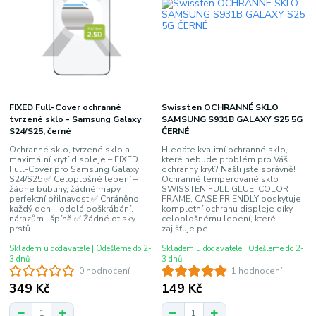
FIXED Full-Cover ochranné
Swissten OCHRANNÉ SKLO
tvrzené sklo - Samsung Galaxy
SAMSUNG S931B GALAXY S25 5G
S24/S25, černé
ČERNÉ
Ochranné sklo, tvrzené sklo a
Hledáte kvalitní ochranné sklo,
maximální krytí displeje – FIXED
které nebude problém pro Váš
Full-Cover pro Samsung Galaxy
ochranny kryt? Našli jste správně!
S24/S25 ✅ Celoplošné lepení –
Ochranné temperované sklo
žádné bubliny, žádné mapy,
SWISSTEN FULL GLUE, COLOR
perfektní přilnavost ✅ Chráněno
FRAME, CASE FRIENDLY poskytuje
každý den – odolá poškrábání,
kompletní ochranu displeje díky
nárazům i špíně ✅ Žádné otisky
celoplošnému lepení, které
prstů –...
zajišťuje pe...
Skladem u dodavatele | Odešleme do 2-
Skladem u dodavatele | Odešleme do 2-
3 dnů
3 dnů
0 hodnocení
1 hodnocení
349 Kč
149 Kč