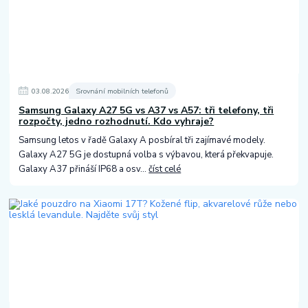
03
.
08
.
2026
Srovnání mobilních telefonů
Samsung Galaxy A27 5G vs A37 vs A57: tři telefony, tři
rozpočty, jedno rozhodnutí. Kdo vyhraje?
Samsung letos v řadě Galaxy A posbíral tři zajímavé modely.
Galaxy A27 5G je dostupná volba s výbavou, která překvapuje.
Galaxy A37 přináší IP68 a osv...
číst celé