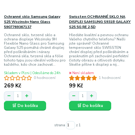
Ochranné sklo Samsung Galaxy
Swissten OCHRANNÉ SKLO NA
S25 Wozinsky Nano Glass
DISPLEJ SAMSUNG S931B GALAXY
5907769367137
S25 5G RE 2,5D
Ochranné sklo, tvrzené sklo a
Hledáte kvalitní a pevnou ochranu
ochrana displeje Wozinsky 9H
Vašeho chytrého telefonu? Našli
Flexible Nano Glass pro Samsung
jste správně! Ochranné
Galaxy S25 pomáhá chránit displej
temperované sklo SWISSTEN
před poškrábáním i nárazy.
chrání displej před poškrábáním a
Ochranná skla, tvrzená skla a fólie
prasknutím při zachování perfektní
tohoto typu jsou ideální volbou pro
čistoty obrazu a citlivosti dotyku.
každého, kdo chce zachovat...
Skvěle přilne k displeji a nij...
Skladem v Plzni | Odesíláme do 24h
❌ Není skladem
0 hodnocení
1 hodnocení
269 Kč
99 Kč
🛒 Do košíku
🛒 Do košíku
strana
z 1