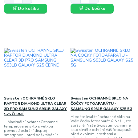
🛒 Do košíku
🛒 Do košíku
Swissten OCHRANNÉ SKLO
Swissten OCHRANNÉ SKLO NA
RAPTOR DIAMOND ULTRA CLEAR
ČOČKY FOTOAPARÁTU -
3D PRO SAMSUNG S931B GALAXY
SAMSUNG S931B GALAXY S25 5G
S25 ČERNÉ
Hledáte kvalitní ochranné sklo na
Vaše čočky fotoaparátu? Našli jste
Maximální ochranaOchranné
správně! Naše Swissten ochranné
temperované sklo s velkou
sklo skvěle ochrání Váš fotoaparát
pevností ochrání displej
před okolními hrozbami a
smartphonu proti poškrábání a