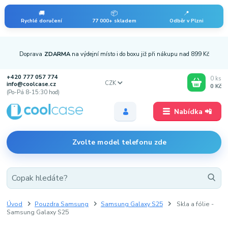
🚚
📦
📍
Rychlé doručení
77 000+ skladem
Odběr v Plzni
Doprava
ZDARMA
na výdejní místo i do boxu již při nákupu nad 899 Kč
+420 777 057 774
0
ks
CZK
info@coolcase.cz
0 Kč
(Po-Pá 8-15:30 hod)
Nabídka 📲
Zvolte model telefonu zde
Úvod
Pouzdra Samsung
Samsung Galaxy S25
Skla a fólie -
Samsung Galaxy S25