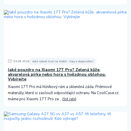
04
.
08
.
2026
Jaký vybrat kryt na mobil - tipy a doporučení
Jaké pouzdro na Xiaomi 17T Pro? Zelená kůže,
akvarelová pírka nebo hora s hvězdnou oblohou.
Vybírejte
Xiaomi 17T Pro má hliníkový rám a skleněná záda. Prémiové
materiály, které si zaslouží odpovídající ochranu. Na CoolCase.cz
máme pro Xiaomi 17T Pro ze...
číst celé