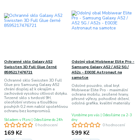
Ochranné sklo Galaxy A52
Odolný obal Mobiwear Elite Pro -
Swissten 3D Full Glue černé
Samsung Galaxy A52 / A52 5G /
8595217476721
A52s - E003E Astronaut na
samotce
Ochranné sklo Swissten 3D Full
Glue pro Samsung Galaxy A52
Odolné pouzdro, obal kryt
chrání displej až k okrajům a
Mobiwear Elite Pro - maximální
zachovává vysokou citlivost dotyku.
ochrana mobilu, zesílené hrany,
Tvrzené sklo s tvrdostí 9H,
přesné výřezy, pohodlné držení,
oleofobní vrstvou a tloušťkou
odolná grafika, kvalitní materiály
pouhých 0,2 mm nabízí spolehlivou
ochranu bez kompromisů.
Vyrobíme pro vás | Odesíláme za 2-3
Skladem v Plzni | Odesíláme do 24h
dny
0 hodnocení
0 hodnocení
169 Kč
599 Kč