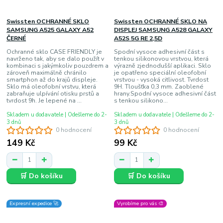
Swissten OCHRANNÉ SKLO
Swissten OCHRANNÉ SKLO NA
SAMSUNG A525 GALAXY A52
DISPLEJ SAMSUNG A528 GALAXY
ČERNÉ
A52S 5G RE 2,5D
Ochranné sklo CASE FRIENDLY je
Spodní vysoce adhesivní část s
navrženo tak, aby se dalo použít v
tenkou silikonovou vrstvou, která
kombinaci s jakýmkoliv pouzdrem a
výrazně zjednodušší aplikaci. Sklo
zároveň maximálně chránilo
je opatřeno speciální oleofobní
smartphon až do krajů displeje.
vrstvou - vysoká citlivost. Tvrdost
Sklo má oleofobní vrstvu, která
9H. Tloušťka 0,3 mm. Zaoblené
zabraňuje ulpívání otisku prstů a
hrany.Spodní vysoce adhesivní část
tvrdost 9h. Je lepené na ...
s tenkou silikono...
Skladem u dodavatele | Odešleme do 2-
Skladem u dodavatele | Odešleme do 2-
3 dnů
3 dnů
0 hodnocení
0 hodnocení
149 Kč
99 Kč
🛒 Do košíku
🛒 Do košíku
Expresní expedice 🚀
Vyrobíme pro vás 🎨