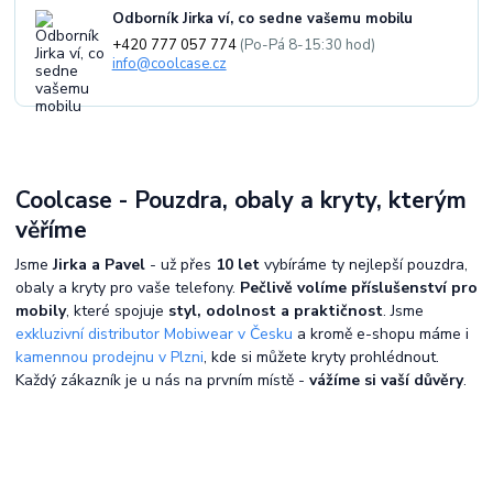
Odborník Jirka ví, co sedne vašemu mobilu
+420 777 057 774
(Po-Pá 8-15:30 hod)
info@coolcase.cz
Coolcase - Pouzdra, obaly a kryty, kterým
věříme
Jsme
Jirka a Pavel
- už přes
10 let
vybíráme ty nejlepší pouzdra,
obaly a kryty pro vaše telefony.
Pečlivě volíme příslušenství pro
mobily
, které spojuje
styl, odolnost a praktičnost
. Jsme
exkluzivní distributor Mobiwear v Česku
a kromě e-shopu máme i
kamennou prodejnu v Plzni
, kde si můžete kryty prohlédnout.
Každý zákazník je u nás na prvním místě -
vážíme si vaší důvěry
.