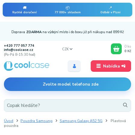
🚚
📦
📍
Rychlé doručení
77 000+ skladem
Odběr v Plzni
Doprava
ZDARMA
na výdejní místo i do boxu již při nákupu nad 899 Kč
+420 777 057 774
0
ks
CZK
info@coolcase.cz
0 Kč
(Po-Pá 8-15:30 hod)
Nabídka 📲
Zvolte model telefonu zde
Úvod
Pouzdra Samsung
Samsung Galaxy A52 5G
Plastová
pouzdra