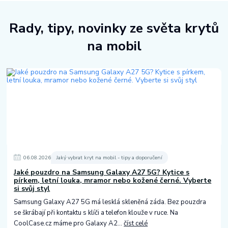
Rady, tipy, novinky ze světa krytů
na mobil
06
.
08
.
2026
Jaký vybrat kryt na mobil - tipy a doporučení
Jaké pouzdro na Samsung Galaxy A27 5G? Kytice s
pírkem, letní louka, mramor nebo kožené černé. Vyberte
si svůj styl
Samsung Galaxy A27 5G má lesklá skleněná záda. Bez pouzdra
se škrábají při kontaktu s klíči a telefon klouže v ruce. Na
CoolCase.cz máme pro Galaxy A2...
číst celé