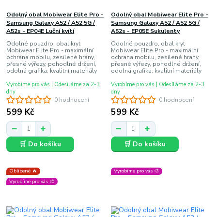
Odolný obal Mobiwear Elite Pro -
Odolný obal Mobiwear Elite Pro -
Samsung Galaxy A52 / A52 5G /
Samsung Galaxy A52 / A52 5G /
A52s - EP04E Luční kvítí
A52s - EP05E Sukulenty
Odolné pouzdro, obal kryt
Odolné pouzdro, obal kryt
Mobiwear Elite Pro - maximální
Mobiwear Elite Pro - maximální
ochrana mobilu, zesílené hrany,
ochrana mobilu, zesílené hrany,
přesné výřezy, pohodlné držení,
přesné výřezy, pohodlné držení,
odolná grafika, kvalitní materiály
odolná grafika, kvalitní materiály
Vyrobíme pro vás | Odesíláme za 2-3
Vyrobíme pro vás | Odesíláme za 2-3
dny
dny
0 hodnocení
0 hodnocení
599 Kč
599 Kč
🛒 Do košíku
🛒 Do košíku
Oblíbené 🔥
Vyrobíme pro vás 🎨
Vyrobíme pro vás 🎨