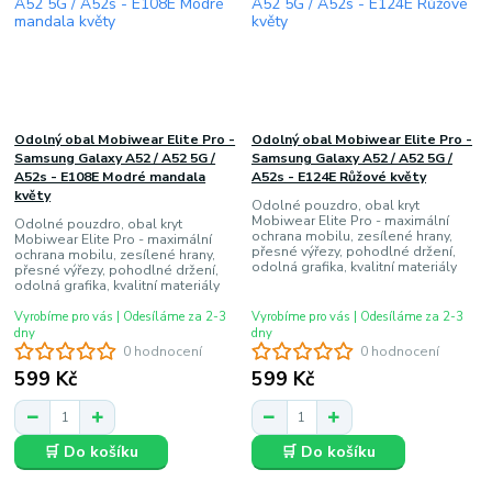
Odolný obal Mobiwear Elite Pro -
Odolný obal Mobiwear Elite Pro -
Samsung Galaxy A52 / A52 5G /
Samsung Galaxy A52 / A52 5G /
A52s - E108E Modré mandala
A52s - E124E Růžové květy
květy
Odolné pouzdro, obal kryt
Mobiwear Elite Pro - maximální
Odolné pouzdro, obal kryt
ochrana mobilu, zesílené hrany,
Mobiwear Elite Pro - maximální
přesné výřezy, pohodlné držení,
ochrana mobilu, zesílené hrany,
odolná grafika, kvalitní materiály
přesné výřezy, pohodlné držení,
odolná grafika, kvalitní materiály
Vyrobíme pro vás | Odesíláme za 2-3
Vyrobíme pro vás | Odesíláme za 2-3
dny
dny
0 hodnocení
0 hodnocení
599 Kč
599 Kč
🛒 Do košíku
🛒 Do košíku