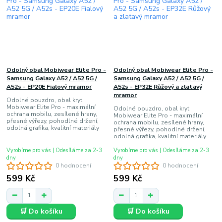
Odolný obal Mobiwear Elite Pro -
Odolný obal Mobiwear Elite Pro -
Samsung Galaxy A52 / A52 5G /
Samsung Galaxy A52 / A52 5G /
A52s - EP20E Fialový mramor
A52s - EP32E Růžový a zlatavý
mramor
Odolné pouzdro, obal kryt
Mobiwear Elite Pro - maximální
Odolné pouzdro, obal kryt
ochrana mobilu, zesílené hrany,
Mobiwear Elite Pro - maximální
přesné výřezy, pohodlné držení,
ochrana mobilu, zesílené hrany,
odolná grafika, kvalitní materiály
přesné výřezy, pohodlné držení,
odolná grafika, kvalitní materiály
Vyrobíme pro vás | Odesíláme za 2-3
Vyrobíme pro vás | Odesíláme za 2-3
dny
dny
0 hodnocení
0 hodnocení
599 Kč
599 Kč
🛒 Do košíku
🛒 Do košíku