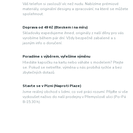
Váš telefon si zaslouží víc než nudu. Nabízíme prémiové
materiály, originální designy a zpracování, na které se můžete
spolehnout.
Doprava od 49 Kč (Bleskem i na míru)
Skladovky expedujeme ihned, originály z naší dílny pro vás
vyrobíme během pár dní. Vždy bezpečně zabalené a s
jasným info o doručení.
Poradíme s výběrem, vyřešíme výměnu
Hledáte kapsičku na kartu nebo váháte s modelem? Ptejte
se. Pokud se netrefíte, výměna u nás probíhá rychle a bez
zbytečných dotazů.
Stavte se v Plzni (Naproti Plaze)
Jsme reálný obchod s lidmi, co své práci rozumí. Přijďte si vše
vyzkoušet naživo do naší prodejny v Přemyslově ulici (Po–Pá
8–15:30 h).