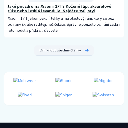
Jaké pouzdro na Xiaomi 17T? Kožené flip, akvarelové
růže nebo lesklá levandule. Najděte svůj styl
Xiaomi 17T je kompaktní, lehký a má plastový rám, který se bez
ochrany škrábe rychleji, než čekáte. Správné pouzdlo ochrání záda i
fotomodul a přidá c...
číst celé
Omrknout všechny články