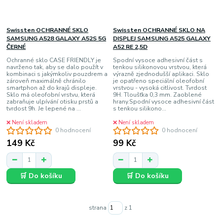
Swissten OCHRANNÉ SKLO
Swissten OCHRANNÉ SKLO NA
SAMSUNG A528 GALAXY A52S 5G
DISPLEJ SAMSUNG A525 GALAXY
ČERNÉ
A52 RE 2,5D
Ochranné sklo CASE FRIENDLY je
Spodní vysoce adhesivní část s
navrženo tak, aby se dalo použít v
tenkou silikonovou vrstvou, která
kombinaci s jakýmkoliv pouzdrem a
výrazně zjednodušší aplikaci. Sklo
zároveň maximálně chránilo
je opatřeno speciální oleofobní
smartphon až do krajů displeje.
vrstvou - vysoká citlivost. Tvrdost
Sklo má oleofobní vrstvu, která
9H. Tloušťka 0,3 mm. Zaoblené
zabraňuje ulpívání otisku prstů a
hrany.Spodní vysoce adhesivní část
tvrdost 9h. Je lepené na ...
s tenkou silikono...
❌ Není skladem
❌ Není skladem
0 hodnocení
0 hodnocení
149 Kč
99 Kč
🛒 Do košíku
🛒 Do košíku
strana
z 1