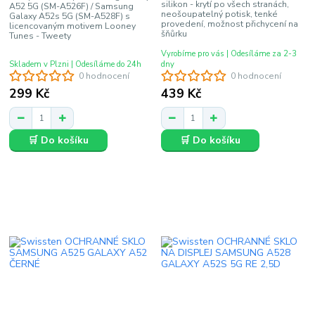
silikon - krytí po všech stranách,
A52 5G (SM-A526F) / Samsung
neošoupatelný potisk, tenké
Galaxy A52s 5G (SM-A528F) s
provedení, možnost přichycení na
licencovaným motivem Looney
šňůrku
Tunes - Tweety
Vyrobíme pro vás | Odesíláme za 2-3
Skladem v Plzni | Odesíláme do 24h
dny
0 hodnocení
0 hodnocení
299 Kč
439 Kč
🛒 Do košíku
🛒 Do košíku