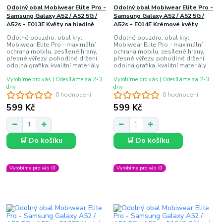
Odolný obal Mobiwear Elite Pro -
Odolný obal Mobiwear Elite Pro -
Samsung Galaxy A52 / A52 5G /
Samsung Galaxy A52 / A52 5G /
A52s - E013E Květy na hladině
A52s - E014E Krémové květy
Odolné pouzdro, obal kryt
Odolné pouzdro, obal kryt
Mobiwear Elite Pro - maximální
Mobiwear Elite Pro - maximální
ochrana mobilu, zesílené hrany,
ochrana mobilu, zesílené hrany,
přesné výřezy, pohodlné držení,
přesné výřezy, pohodlné držení,
odolná grafika, kvalitní materiály
odolná grafika, kvalitní materiály
Vyrobíme pro vás | Odesíláme za 2-3
Vyrobíme pro vás | Odesíláme za 2-3
dny
dny
0 hodnocení
0 hodnocení
599 Kč
599 Kč
🛒 Do košíku
🛒 Do košíku
Vyrobíme pro vás 🎨
Vyrobíme pro vás 🎨