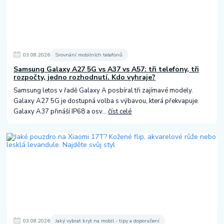
03
.
08
.
2026
Srovnání mobilních telefonů
Samsung Galaxy A27 5G vs A37 vs A57: tři telefony, tři
rozpočty, jedno rozhodnutí. Kdo vyhraje?
Samsung letos v řadě Galaxy A posbíral tři zajímavé modely.
Galaxy A27 5G je dostupná volba s výbavou, která překvapuje.
Galaxy A37 přináší IP68 a osv...
číst celé
03
.
08
.
2026
Jaký vybrat kryt na mobil - tipy a doporučení