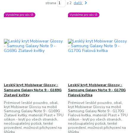
strana
z 2
další
Vyrobíme pro vás 🎨
Vyrobíme pro vás 🎨
Lesklý kryt Mobiwear Glossy -
Lesklý kryt Mobiwear Glossy -
Samsung Galaxy Note 9 - G169G
Samsung Galaxy Note 9 - G170G
Zlatavé kvítky
Fialová kvítka
Prémiové lesklé pouzdro, obal,
Prémiové lesklé pouzdro, obal,
kryt Mobiwear Glossy na mobil
kryt Mobiwear Glossy na mobil
Samsung Galaxy Note 9 - G169G
Samsung Galaxy Note 9 - G170G
Zlatavé kvítky, materiál Plast + TPU
Fialová kvítka, materiál Plast + TPU
silikon - krytí po všech stranách,
silikon - krytí po všech stranách,
neošoupatelný potisk, tenké
neošoupatelný potisk, tenké
provedení, možnost přichycení na
provedení, možnost přichycení na
šňůrku
šňůrku