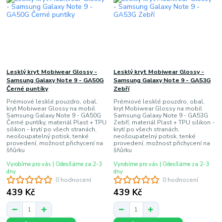
Lesklý kryt Mobiwear Glossy -
Lesklý kryt Mobiwear Glossy -
Samsung Galaxy Note 9 - GA50G
Samsung Galaxy Note 9 - GA53G
Černé puntíky
Zebří
Prémiové lesklé pouzdro, obal,
Prémiové lesklé pouzdro, obal,
kryt Mobiwear Glossy na mobil
kryt Mobiwear Glossy na mobil
Samsung Galaxy Note 9 - GA50G
Samsung Galaxy Note 9 - GA53G
Černé puntíky, materiál Plast + TPU
Zebří, materiál Plast + TPU silikon -
silikon - krytí po všech stranách,
krytí po všech stranách,
neošoupatelný potisk, tenké
neošoupatelný potisk, tenké
provedení, možnost přichycení na
provedení, možnost přichycení na
šňůrku
šňůrku
Vyrobíme pro vás | Odesíláme za 2-3
Vyrobíme pro vás | Odesíláme za 2-3
dny
dny
0 hodnocení
0 hodnocení
439 Kč
439 Kč