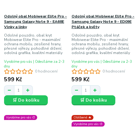
Odolný obal Mobiwear Elite Pro -
Odolný obal Mobiwear Elite Pro -
Samsung Galaxy Note 9 - EA68E
Samsung Galaxy Note 9 - ED09E
Vlnky a linky
Ptáček a květy
Odolné pouzdro, obal kryt
Odolné pouzdro, obal kryt
Mobiwear Elite Pro - maximální
Mobiwear Elite Pro - maximální
ochrana mobilu, zesílené hrany,
ochrana mobilu, zesílené hrany,
přesné výřezy, pohodlné držení,
přesné výřezy, pohodlné držení,
odolná grafika, kvalitní materiály
odolná grafika, kvalitní materiály
Vyrobíme pro vás | Odesíláme za 2-3
Vyrobíme pro vás | Odesíláme za 2-3
dny
dny
0 hodnocení
0 hodnocení
599 Kč
599 Kč
🛒 Do košíku
🛒 Do košíku
Vyrobíme pro vás 🎨
Oblíbené 🔥
Vyrobíme pro vás 🎨