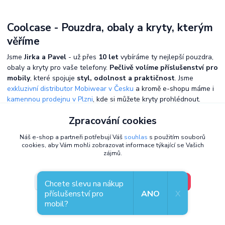
Coolcase - Pouzdra, obaly a kryty, kterým
věříme
Jsme
Jirka a Pavel
- už přes
10 let
vybíráme ty nejlepší pouzdra,
obaly a kryty pro vaše telefony.
Pečlivě volíme příslušenství pro
mobily
, které spojuje
styl, odolnost a praktičnost
. Jsme
exkluzivní distributor Mobiwear v Česku
a kromě e-shopu máme i
kamennou prodejnu v Plzni
, kde si můžete kryty prohlédnout.
Každý zákazník je u nás na prvním místě -
vážíme si vaší důvěry
.
Zpracování cookies
Náš e-shop a partneři potřebují Váš
souhlas
s použitím souborů
cookies, aby Vám mohli zobrazovat informace týkající se Vašich
zájmů.
V pořádku, jdu si vybrat
Nastavení
Chcete slevu na nákup
příslušenství pro
ANO
X
mobil?
Souhlas můžete odmítnout
zde
.