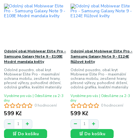
Odolný obal Mobiwear Elite Pro -
Odolný obal Mobiwear Elite Pro -
Samsung Galaxy Note 9 - E108E
Samsung Galaxy Note 9 - E124E
Modré mandala květy
Růžové květy
Odolné pouzdro, obal kryt
Odolné pouzdro, obal kryt
Mobiwear Elite Pro - maximální
Mobiwear Elite Pro - maximální
ochrana mobilu, zesílené hrany,
ochrana mobilu, zesílené hrany,
přesné výřezy, pohodlné držení,
přesné výřezy, pohodlné držení,
odolná grafika, kvalitní materiály
odolná grafika, kvalitní materiály
Vyrobíme pro vás | Odesíláme za 2-3
Vyrobíme pro vás | Odesíláme za 2-3
dny
dny
0 hodnocení
0 hodnocení
599 Kč
599 Kč
🛒 Do košíku
🛒 Do košíku