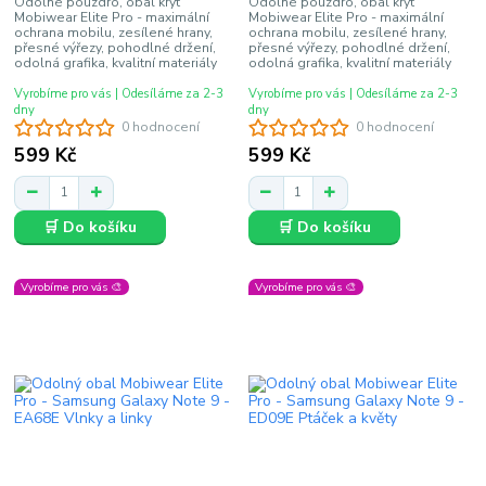
Odolné pouzdro, obal kryt
Odolné pouzdro, obal kryt
Mobiwear Elite Pro - maximální
Mobiwear Elite Pro - maximální
ochrana mobilu, zesílené hrany,
ochrana mobilu, zesílené hrany,
přesné výřezy, pohodlné držení,
přesné výřezy, pohodlné držení,
odolná grafika, kvalitní materiály
odolná grafika, kvalitní materiály
Vyrobíme pro vás | Odesíláme za 2-3
Vyrobíme pro vás | Odesíláme za 2-3
dny
dny
0 hodnocení
0 hodnocení
599 Kč
599 Kč
🛒 Do košíku
🛒 Do košíku
Vyrobíme pro vás 🎨
Vyrobíme pro vás 🎨