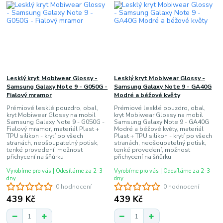
Lesklý kryt Mobiwear Glossy -
Lesklý kryt Mobiwear Glossy -
Samsung Galaxy Note 9 - G050G -
Samsung Galaxy Note 9 - GA40G
Fialový mramor
Modré a béžové květy
Prémiové lesklé pouzdro, obal,
Prémiové lesklé pouzdro, obal,
kryt Mobiwear Glossy na mobil
kryt Mobiwear Glossy na mobil
Samsung Galaxy Note 9 - G050G -
Samsung Galaxy Note 9 - GA40G
Fialový mramor, materiál Plast +
Modré a béžové květy, materiál
TPU silikon - krytí po všech
Plast + TPU silikon - krytí po všech
stranách, neošoupatelný potisk,
stranách, neošoupatelný potisk,
tenké provedení, možnost
tenké provedení, možnost
přichycení na šňůrku
přichycení na šňůrku
Vyrobíme pro vás | Odesíláme za 2-3
Vyrobíme pro vás | Odesíláme za 2-3
dny
dny
0 hodnocení
0 hodnocení
439 Kč
439 Kč