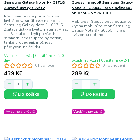
Samsung Galaxy Note 9 - G171G
Glossy na mobil Samsung Galaxy
Zlatavé lístky a květy
Note 9 - G006G Hora s hvězdnou
oblohou - VÝPRODEJ
Prémiové lesklé pouzdro, obal,
kryt Mobiwear Glossy na mobil
Mobiwear Glossy obal, pouzdro,
Samsung Galaxy Note 9 - G171G
kryt na mobilní telefon Samsung
Zlatavé lístky a květy, materiál Plast
Galaxy Note 9 - G006G Hora s
+ TPU silikon - krytí po všech
hvězdnou oblohou
stranách, neošoupatelný potisk,
tenké provedení, možnost
přichycení na šňůrku
Vyrobíme pro vás | Odesíláme za 2-3
dny
Skladem v Plzni | Odesíláme do 24h
0 hodnocení
0 hodnocení
439 Kč
289 Kč
🛒 Do košíku
🛒 Do košíku
Vyrobíme pro vás 🎨
Vyrobíme pro vás 🎨