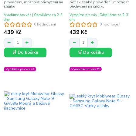
provedení, možnost přichycení na
potisk, tenké provedení, možnost
šňůrku
přichycení na šňůrku
Vyrobíme pro vás | Odesíláme za 2-3
Vyrobíme pro vás | Odesíláme za 2-3
dny
dny
0 hodnocení
0 hodnocení
439 Kč
439 Kč
🛒 Do košíku
🛒 Do košíku
Vyrobíme pro vás 🎨
Vyrobíme pro vás 🎨