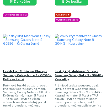
🛒 Do košíku
🛒 Do košíku
Vyrobíme pro vás 🎨
Oblíbené 🔥
Vyrobíme pro vás 🎨
Lesklý kryt Mobiwear Glossy -
Lesklý kryt Mobiwear Glossy -
Samsung Galaxy Note 9 - G039G -
Samsung Galaxy Note 9 - G044G -
Květy na černé
Kapradiny
Prémiové lesklé pouzdro, obal,
Prémiové lesklé pouzdro, obal,
kryt Mobiwear Glossy na mobil
kryt Mobiwear Glossy na mobil
Samsung Galaxy Note 9 - G039G -
Samsung Galaxy Note 9 - G044G -
Květy na černé, materiál Plast +
Kapradiny, materiál Plast + TPU
TPU silikon - krytí po všech
silikon - krytí po všech stranách,
stranách, neošoupatelný potisk,
neošoupatelný potisk, tenké
tenké provedení, možnost
provedení, možnost přichycení na