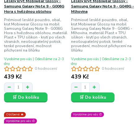
Lesklý kryt Mobiwear Glossy -
Lesklý kryt Mobiwear Glossy -
Samsung Galaxy Note 9 - G006G
Samsung Galaxy Note 9 - G049G -
Hora s hvězdnou oblohou
Mlhovina
Prémiové lesklé pouzdro, obal,
Prémiové lesklé pouzdro, obal,
kryt Mobiwear Glossy na mobil
kryt Mobiwear Glossy na mobil
Samsung Galaxy Note 9 - G006G
Samsung Galaxy Note 9 - G049G -
Hora s hvězdnou oblohou, materiál
Mlhovina, materiál Plast + TPU
Plast + TPU silikon - krytí po všech
silikon - krytí po všech stranách,
stranách, neošoupatelný potisk,
neošoupatelný potisk, tenké
tenké provedení, možnost
provedení, možnost přichycení na
přichycení na šňůrku
šňůrku
Vyrobíme pro vás | Odesíláme za 2-3
Vyrobíme pro vás | Odesíláme za 2-3
dny
dny
0 hodnocení
0 hodnocení
439 Kč
439 Kč
🛒 Do košíku
🛒 Do košíku
Oblíbené 🔥
Vyrobíme pro vás 🎨
Vyrobíme pro vás 🎨