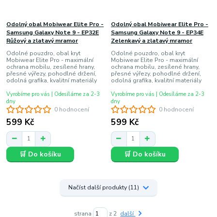
Odolný obal Mobiwear Elite Pro -
Odolný obal Mobiwear Elite Pro -
Samsung Galaxy Note 9 - EP32E
Samsung Galaxy Note 9 - EP34E
Růžový a zlatavý mramor
Zelenkavý a zlatavý mramor
Odolné pouzdro, obal kryt
Odolné pouzdro, obal kryt
Mobiwear Elite Pro - maximální
Mobiwear Elite Pro - maximální
ochrana mobilu, zesílené hrany,
ochrana mobilu, zesílené hrany,
přesné výřezy, pohodlné držení,
přesné výřezy, pohodlné držení,
odolná grafika, kvalitní materiály
odolná grafika, kvalitní materiály
Vyrobíme pro vás | Odesíláme za 2-3
Vyrobíme pro vás | Odesíláme za 2-3
dny
dny
0 hodnocení
0 hodnocení
599 Kč
599 Kč
🛒 Do košíku
🛒 Do košíku
Načíst další produkty (11)
strana
z 2
další