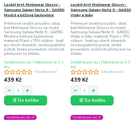
Lesklý kryt Mobiwear Glossy -
Lesklý kryt Mobiwear Glossy -
Samsung Galaxy Note 9 - GA59G
Samsung Galaxy Note 9 - GA63G
Modrá a béžová šachovnice
Vlnky a linky
Prémiové lesklé pouzdro, obal,
Prémiové lesklé pouzdro, obal,
kryt Mobiwear Glossy na mobil
kryt Mobiwear Glossy na mobil
Samsung Galaxy Note 9 - GA59G
Samsung Galaxy Note 9 - GA63G
Modrá a béžová šachovnice,
Vlnky a linky, materiál Plast + TPU
materiál Plast + TPU silikon - krytí
silikon - krytí po všech stranách,
po všech stranách, neošoupatelný
neošoupatelný potisk, tenké
potisk, tenké provedení, možnost
provedení, možnost přichycení na
přichycení na šňůrku
šňůrku
Vyrobíme pro vás | Odesíláme za 2-3
Vyrobíme pro vás | Odesíláme za 2-3
dny
dny
0 hodnocení
0 hodnocení
439 Kč
439 Kč
🛒 Do košíku
🛒 Do košíku
Vyrobíme pro vás 🎨
Vyrobíme pro vás 🎨