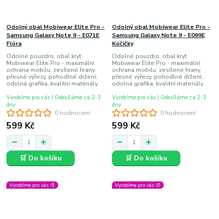
Odolný obal Mobiwear Elite Pro -
Odolný obal Mobiwear Elite Pro -
Samsung Galaxy Note 9 - E071E
Samsung Galaxy Note 9 - E099E
Flóra
Kočičky
Odolné pouzdro, obal kryt
Odolné pouzdro, obal kryt
Mobiwear Elite Pro - maximální
Mobiwear Elite Pro - maximální
ochrana mobilu, zesílené hrany,
ochrana mobilu, zesílené hrany,
přesné výřezy, pohodlné držení,
přesné výřezy, pohodlné držení,
odolná grafika, kvalitní materiály
odolná grafika, kvalitní materiály
Vyrobíme pro vás | Odesíláme za 2-3
Vyrobíme pro vás | Odesíláme za 2-3
dny
dny
0 hodnocení
0 hodnocení
599 Kč
599 Kč
🛒 Do košíku
🛒 Do košíku
Vyrobíme pro vás 🎨
Vyrobíme pro vás 🎨