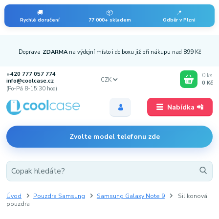
🚚
📦
📍
Rychlé doručení
77 000+ skladem
Odběr v Plzni
Doprava
ZDARMA
na výdejní místo i do boxu již při nákupu nad 899 Kč
+420 777 057 774
0
ks
CZK
info@coolcase.cz
0 Kč
(Po-Pá 8-15:30 hod)
Nabídka 📲
Zvolte model telefonu zde
Úvod
Pouzdra Samsung
Samsung Galaxy Note 9
Silikonová
pouzdra