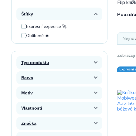
Flip kní
Pouzdra
Štítky
Expresní expedice 🚀
Oblíbené 🔥
Nejnov
Zobrazuji
Typ produktu
Expresní 
Barva
Motiv
Vlastnosti
Značka