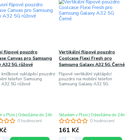
í flipové pouzdro
Vertikální flipové pouzdro
ase Canvas pro Samsung
Coolcase Flexi Fresh pro
y A32 5G růžové
Samsung Galaxy A32 5G Černé
é knížkové vyklápěcí pouzdro
Flipové vertikální vyklápěcí
ilní telefon Samsung
pouzdro na mobilní telefon
 A32 5G růžové
Samsung Galaxy A32 5G
 v Plzni | Odesíláme do 24h
Skladem v Plzni | Odesíláme do 24h
0 hodnocení
0 hodnocení
Kč
161 Kč