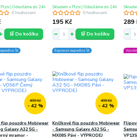
 Plzni | Odesíláme do 24h
Skladem v Plzni | Odesíláme do 24h
Skladem
0 hodnocení
0 hodnocení
č
195 Kč
289 
🛒 Do košíku
🛒 Do košíku
expedice 🚀
Expresní expedice 🚀
Vyrobí
499 Kč
499 Kč
- 42 %
- 42 %
 flip pouzdro Mobiwear
Knížkové flip pouzdro Mobiwear
Flipo
g Galaxy A32 5G -
- Samsung Galaxy A32 5G -
Samsu
erný mramor -
MX08S Pávi - VÝPRODEJ
VP13S