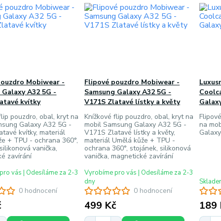
pouzdro Mobiwear -
Flipové pouzdro Mobiwear -
Luxusn
Galaxy A32 5G -
Samsung Galaxy A32 5G -
Coolc
atavé kvítky
V171S Zlatavé lístky a květy
Galax
lip pouzdro, obal, kryt na
Knížkové flip pouzdro, obal, kryt na
Flipov
msung Galaxy A32 5G -
mobil Samsung Galaxy A32 5G -
na mob
tavé kvítky, materiál
V171S Zlatavé lístky a květy,
Galaxy
že + TPU - ochrana 360°,
materiál Umělá kůže + TPU -
silikonová vanička,
ochrana 360°, stojánek, silikonová
é zavírání
vanička, magnetické zavírání
pro vás | Odesíláme za 2-3
Vyrobíme pro vás | Odesíláme za 2-3
dny
Skladem
0 hodnocení
0 hodnocení
č
499 Kč
189 