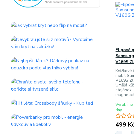
Flipové 
Samsung 
V169S Zl
Knížkové f
mobil Sa
V169S Zla
Umělá ků
stojánek, 
magnetick
Vyrobíme 
dny
499 K