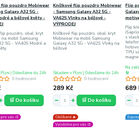
 flip pouzdro Mobiwear
Knížkové flip pouzdro Mobiwear
Flip p
g Galaxy A32 5G -
- Samsung Galaxy A32 5G -
Galaxy
dré a béžové květy -
VA62S Vlnky na béžové -
motive
EJ
VÝPRODEJ
Flip kn
iSapri
lip pouzdro, obal, kryt
Knížkové flip pouzdro, obal, kryt
s vlas
 na mobil Samsung
Mobiwear na mobil Samsung
telefon
32 5G - VA40S Modré a
Galaxy A32 5G - VA62S Vlnky na
hotovo
ěty
béžové
TPU va
magneti
Na zak
 Plzni | Odesíláme do 24h
Skladem v Plzni | Odesíláme do 24h
🛠️
0 hodnocení
0 hodnocení
č
289 Kč
689 
🛒 Do košíku
🛒 Do košíku
pro vás 🎨
Oblíbené 🔥
Expres
Vyrobíme pro vás 🎨