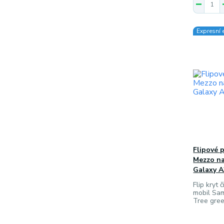
Expresní 
Flipové 
Mezzo n
Galaxy A
Flip kryt
mobil Sa
Tree gre