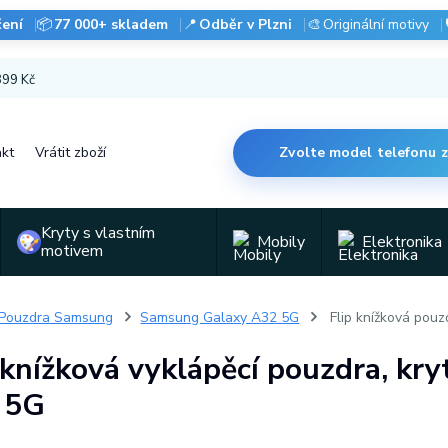
čení
📦
77 000+ skladem
📍
Odběr v Plzni
🎨
Originální motivy
 899 Kč
kt
Vrátit zboží
Zvolte model telefonu 
Kryty s vlastním
Mobily
Elektronika
motivem
Pouzdra Samsung
Samsung Galaxy A32 5G
Flip knížková pouz
 knížková vyklápěcí pouzdra, k
 5G