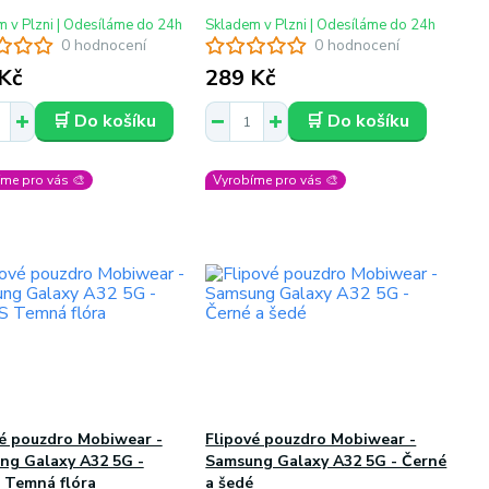
 v Plzni | Odesíláme do 24h
Skladem v Plzni | Odesíláme do 24h
0 hodnocení
0 hodnocení
Kč
289 Kč
🛒 Do košíku
🛒 Do košíku
me pro vás 🎨
Vyrobíme pro vás 🎨
vé pouzdro Mobiwear -
Flipové pouzdro Mobiwear -
ng Galaxy A32 5G -
Samsung Galaxy A32 5G - Černé
 Temná flóra
a šedé