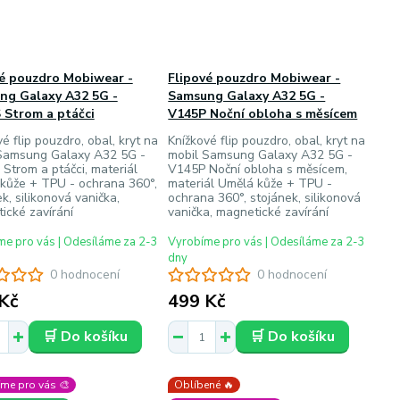
vé pouzdro Mobiwear -
Flipové pouzdro Mobiwear -
ng Galaxy A32 5G -
Samsung Galaxy A32 5G -
 Strom a ptáčci
V145P Noční obloha s měsícem
é flip pouzdro, obal, kryt na
Knížkové flip pouzdro, obal, kryt na
Samsung Galaxy A32 5G -
mobil Samsung Galaxy A32 5G -
Strom a ptáčci, materiál
V145P Noční obloha s měsícem,
kůže + TPU - ochrana 360°,
materiál Umělá kůže + TPU -
k, silikonová vanička,
ochrana 360°, stojánek, silikonová
ické zavírání
vanička, magnetické zavírání
e pro vás | Odesíláme za 2-3
Vyrobíme pro vás | Odesíláme za 2-3
dny
0 hodnocení
0 hodnocení
Kč
499 Kč
🛒 Do košíku
🛒 Do košíku
me pro vás 🎨
Oblíbené 🔥