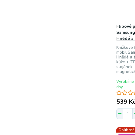
Flipové 
Samsung 
Hnědé a
Knížkové f
mobil Sa
Hnědé a š
kůže + TP
stojánek, 
magnetick
Vyrobíme 
dny
539 K
Oblíbené