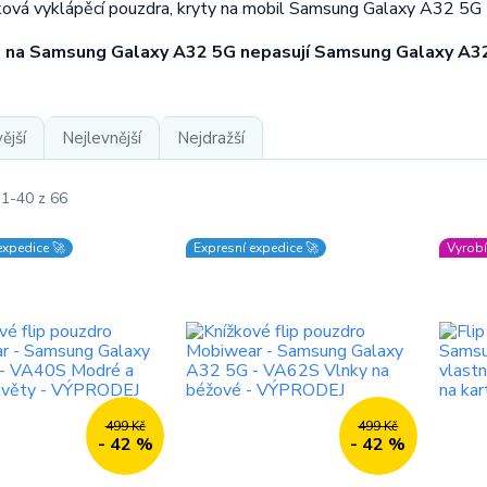
žková vyklápěcí pouzdra, kryty na mobil Samsung Galaxy A32 5G
 na Samsung Galaxy A32 5G nepasují Samsung Galaxy A32 L
ější
Nejlevnější
Nejdražší
 1-40 z 66
expedice 🚀
Expresní expedice 🚀
Vyrobí
499 Kč
499 Kč
- 42 %
- 42 %