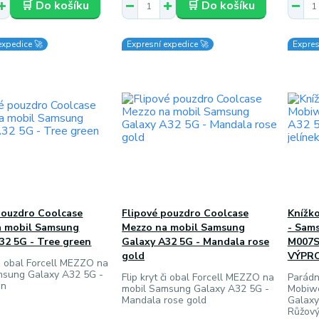
🛒 Do košíku
🛒 Do košíku
expedice 🚀
Expresní expedice 🚀
Expres
pouzdro Coolcase
Flipové pouzdro Coolcase
Knížko
a mobil Samsung
Mezzo na mobil Samsung
- Sam
32 5G - Tree green
Galaxy A32 5G - Mandala rose
M007S 
gold
VÝPR
 či obal Forcell MEZZO na
msung Galaxy A32 5G -
Flip kryt či obal Forcell MEZZO na
Parádní
en
mobil Samsung Galaxy A32 5G -
Mobiwe
Mandala rose gold
Galaxy
Růžový