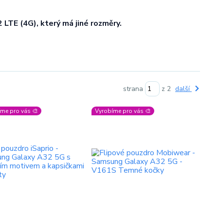
TE (4G), který má jiné rozměry.
strana
z 2
další
me pro vás 🎨
Vyrobíme pro vás 🎨