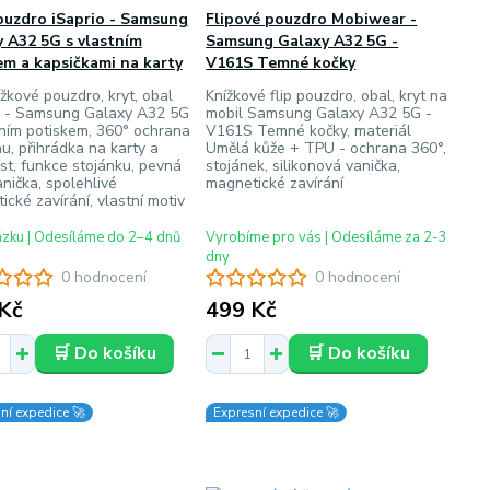
ouzdro iSaprio - Samsung
Flipové pouzdro Mobiwear -
 A32 5G s vlastním
Samsung Galaxy A32 5G -
m a kapsičkami na karty
V161S Temné kočky
ížkové pouzdro, kryt, obal
Knížkové flip pouzdro, obal, kryt na
o - Samsung Galaxy A32 5G
mobil Samsung Galaxy A32 5G -
tním potiskem, 360° ochrana
V161S Temné kočky, materiál
u, přihrádka na karty a
Umělá kůže + TPU - ochrana 360°,
st, funkce stojánku, pevná
stojánek, silikonová vanička,
nička, spolehlivé
magnetické zavírání
cké zavírání, vlastní motiv
ázku | Odesíláme do 2–4 dnů
Vyrobíme pro vás | Odesíláme za 2-3
dny
0 hodnocení
0 hodnocení
Kč
499 Kč
🛒 Do košíku
🛒 Do košíku
ní expedice 🚀
Expresní expedice 🚀