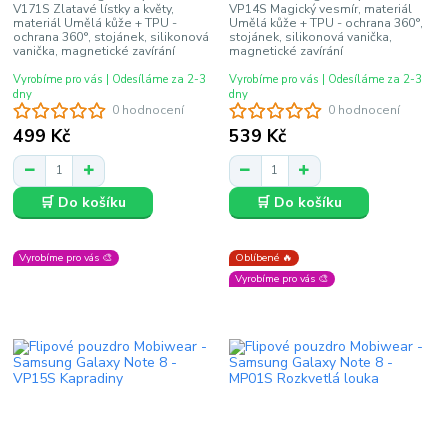
V171S Zlatavé lístky a květy,
VP14S Magický vesmír, materiál
materiál Umělá kůže + TPU -
Umělá kůže + TPU - ochrana 360°,
ochrana 360°, stojánek, silikonová
stojánek, silikonová vanička,
vanička, magnetické zavírání
magnetické zavírání
Vyrobíme pro vás | Odesíláme za 2-3
Vyrobíme pro vás | Odesíláme za 2-3
dny
dny
0 hodnocení
0 hodnocení
499 Kč
539 Kč
🛒 Do košíku
🛒 Do košíku
Vyrobíme pro vás 🎨
Oblíbené 🔥
Vyrobíme pro vás 🎨