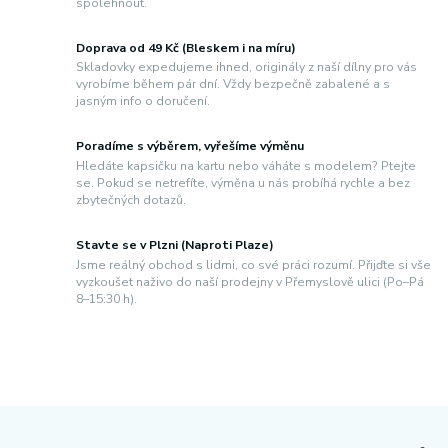
spolehnout.
Doprava od 49 Kč (Bleskem i na míru)
Skladovky expedujeme ihned, originály z naší dílny pro vás
vyrobíme během pár dní. Vždy bezpečně zabalené a s
jasným info o doručení.
Poradíme s výběrem, vyřešíme výměnu
Hledáte kapsičku na kartu nebo váháte s modelem? Ptejte
se. Pokud se netrefíte, výměna u nás probíhá rychle a bez
zbytečných dotazů.
Stavte se v Plzni (Naproti Plaze)
Jsme reálný obchod s lidmi, co své práci rozumí. Přijďte si vše
vyzkoušet naživo do naší prodejny v Přemyslově ulici (Po–Pá
8–15:30 h).