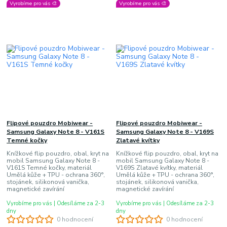
Vyrobíme pro vás 🎨
Vyrobíme pro vás 🎨
Flipové pouzdro Mobiwear -
Flipové pouzdro Mobiwear -
Samsung Galaxy Note 8 - V161S
Samsung Galaxy Note 8 - V169S
Temné kočky
Zlatavé kvítky
Knížkové flip pouzdro, obal, kryt na
Knížkové flip pouzdro, obal, kryt na
mobil Samsung Galaxy Note 8 -
mobil Samsung Galaxy Note 8 -
V161S Temné kočky, materiál
V169S Zlatavé kvítky, materiál
Umělá kůže + TPU - ochrana 360°,
Umělá kůže + TPU - ochrana 360°,
stojánek, silikonová vanička,
stojánek, silikonová vanička,
magnetické zavírání
magnetické zavírání
Vyrobíme pro vás | Odesíláme za 2-3
Vyrobíme pro vás | Odesíláme za 2-3
dny
dny
0 hodnocení
0 hodnocení