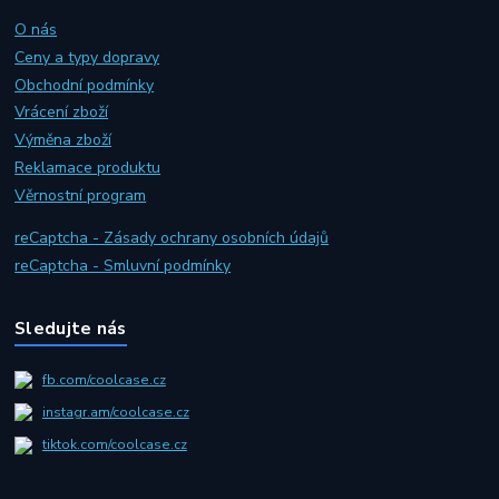
O nás
Ceny a typy dopravy
Obchodní podmínky
Vrácení zboží
Výměna zboží
Reklamace produktu
Věrnostní program
reCaptcha - Zásady ochrany osobních údajů
reCaptcha - Smluvní podmínky
Sledujte nás
fb.com/coolcase.cz
instagr.am/coolcase.cz
tiktok.com/coolcase.cz