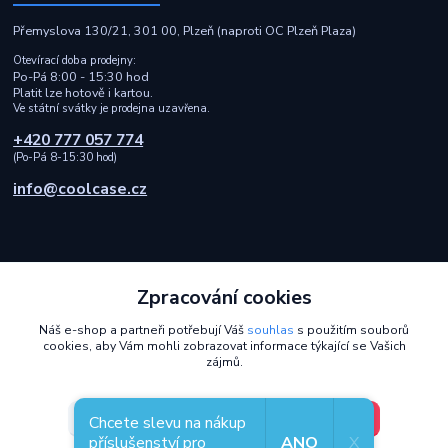
Přemyslova 130/21, 301 00, Plzeň (naproti OC Plzeň Plaza)
Otevírací doba prodejny:
Po-Pá 8:00 - 15:30 hod
Platit lze hotově i kartou.
Ve státní svátky je prodejna uzavřena.
+420 777 057 774
(Po-Pá 8-15:30 hod)
info@coolcase.cz
Zpracování cookies
Rychlá a spolehlivá doprava i bezpečná online platba
Náš e-shop a partneři potřebují Váš
souhlas
s použitím souborů
cookies, aby Vám mohli zobrazovat informace týkající se Vašich
2014 - 2026 © Coolcase.cz - Pouzdra, kryty, obaly, ochranná skla a
zájmů.
příslušenství na mobilní telefony
Design od
OndrejDvorak.com
.
V pořádku, jdu si vybrat
Nastavení
Chcete slevu na nákup
příslušenství pro
ANO
X