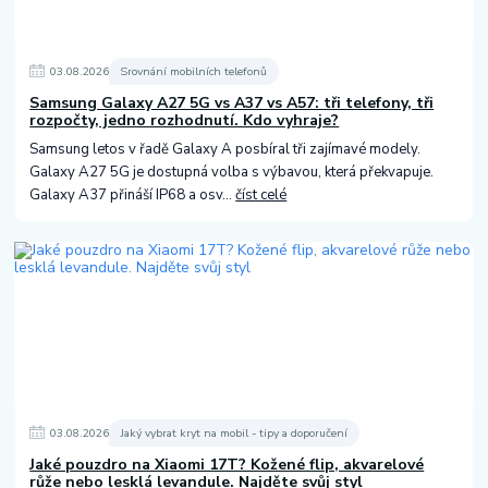
03
.
08
.
2026
Srovnání mobilních telefonů
Samsung Galaxy A27 5G vs A37 vs A57: tři telefony, tři
rozpočty, jedno rozhodnutí. Kdo vyhraje?
Samsung letos v řadě Galaxy A posbíral tři zajímavé modely.
Galaxy A27 5G je dostupná volba s výbavou, která překvapuje.
Galaxy A37 přináší IP68 a osv...
číst celé
03
.
08
.
2026
Jaký vybrat kryt na mobil - tipy a doporučení
Jaké pouzdro na Xiaomi 17T? Kožené flip, akvarelové
růže nebo lesklá levandule. Najděte svůj styl