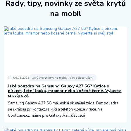
Rady, tipy, novinky ze světa krytů
na mobil
06
.
08
.
2026
Jaký vybrat kryt na mobil - tipy a doporučení
Jaké pouzdro na Samsung Galaxy A27 5G? Kytice s
pírkem, letní louka, mramor nebo kožené černé. Vyberte
si svůj styl
Samsung Galaxy A27 5G má lesklá skleněná záda. Bez pouzdra
se škrábají při kontaktu s klíči a telefon klouže v ruce. Na
CoolCase.cz máme pro Galaxy A2...
číst celé