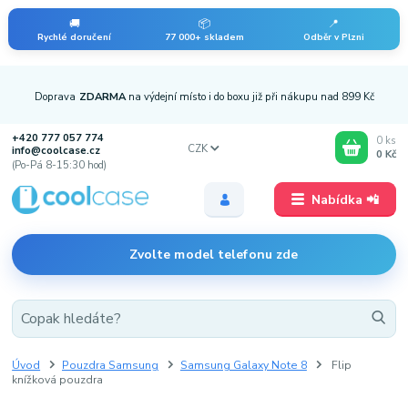
🚚
📦
📍
Rychlé doručení
77 000+ skladem
Odběr v Plzni
Doprava
ZDARMA
na výdejní místo i do boxu již při nákupu nad 899 Kč
+420 777 057 774
0
ks
CZK
info@coolcase.cz
0 Kč
(Po-Pá 8-15:30 hod)
Nabídka 📲
Zvolte model telefonu zde
Úvod
Pouzdra Samsung
Samsung Galaxy Note 8
Flip
knížková pouzdra