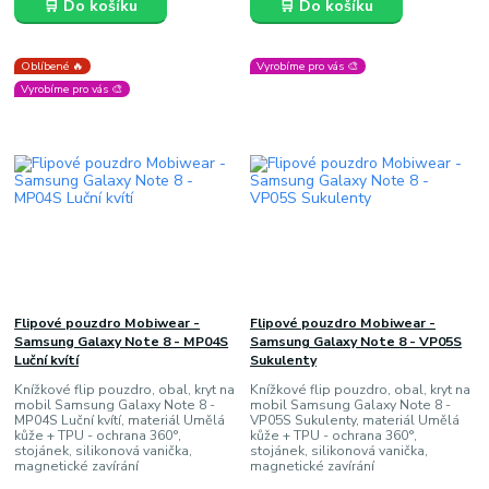
🛒 Do košíku
🛒 Do košíku
Oblíbené 🔥
Vyrobíme pro vás 🎨
Vyrobíme pro vás 🎨
Flipové pouzdro Mobiwear -
Flipové pouzdro Mobiwear -
Samsung Galaxy Note 8 - MP04S
Samsung Galaxy Note 8 - VP05S
Luční kvítí
Sukulenty
Knížkové flip pouzdro, obal, kryt na
Knížkové flip pouzdro, obal, kryt na
mobil Samsung Galaxy Note 8 -
mobil Samsung Galaxy Note 8 -
MP04S Luční kvítí, materiál Umělá
VP05S Sukulenty, materiál Umělá
kůže + TPU - ochrana 360°,
kůže + TPU - ochrana 360°,
stojánek, silikonová vanička,
stojánek, silikonová vanička,
magnetické zavírání
magnetické zavírání