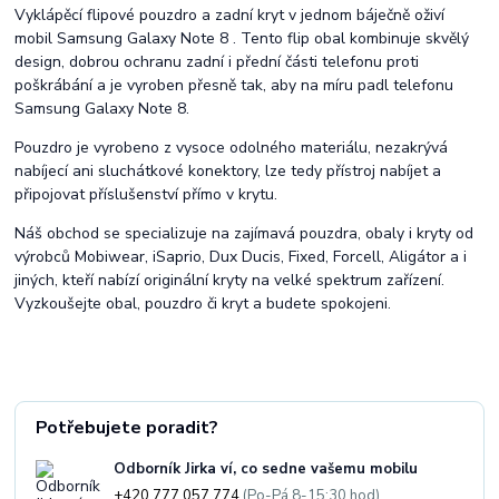
Vyklápěcí flipové pouzdro a zadní kryt v jednom báječně oživí
mobil Samsung Galaxy Note 8 . Tento flip obal kombinuje skvělý
design, dobrou ochranu zadní i přední části telefonu proti
poškrábání a je vyroben přesně tak, aby na míru padl telefonu
Samsung Galaxy Note 8.
Pouzdro je vyrobeno z vysoce odolného materiálu, nezakrývá
nabíjecí ani sluchátkové konektory, lze tedy přístroj nabíjet a
připojovat příslušenství přímo v krytu.
Náš obchod se specializuje na zajímavá pouzdra, obaly i kryty od
výrobců Mobiwear, iSaprio, Dux Ducis, Fixed, Forcell, Aligátor a i
jiných, kteří nabízí originální kryty na velké spektrum zařízení.
Vyzkoušejte obal, pouzdro či kryt a budete spokojeni.
Potřebujete poradit?
Odborník Jirka ví, co sedne vašemu mobilu
+420 777 057 774
(Po-Pá 8-15:30 hod)