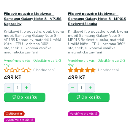
Flipové pouzdro Mobiwear -
Flipové pouzdro Mobiwear -
Samsung Galaxy Note 8 - VP15S
Samsung Galaxy Note 8 - MP01S
Kapradiny
Rozkvetlá louka
Knížkové flip pouzdro, obal, kryt na
Knížkové flip pouzdro, obal, kryt na
mobil Samsung Galaxy Note 8 -
mobil Samsung Galaxy Note 8 -
VP15S Kapradiny, materiál Umělá
MP01S Rozkvetlá louka, materiál
kůže + TPU - ochrana 360°,
Umělá kůže + TPU - ochrana 360°,
stojánek, silikonová vanička,
stojánek, silikonová vanička,
magnetické zavírání
magnetické zavírání
Vyrobíme pro vás | Odesíláme za 2-3
Vyrobíme pro vás | Odesíláme za 2-3
dny
dny
0 hodnocení
1 hodnocení
499 Kč
499 Kč
🛒 Do košíku
🛒 Do košíku
Oblíbené 🔥
Vyrobíme pro vás 🎨
Vyrobíme pro vás 🎨