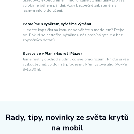
Skladovky expedujeme ihned, originály z naší dílny pro vás
vyrobíme během pár dní. Vždy bezpečně zabalené a s
jasným info o doručení.
Poradíme s výběrem, vyřešíme výměnu
Hledáte kapsičku na kartu nebo váháte s modelem? Ptejte
se. Pokud se netrefíte, výměna u nás probíhá rychle a bez
zbytečných dotazů.
Stavte se v Plzni (Naproti Plaze)
Jsme reálný obchod s lidmi, co své práci rozumí. Přijďte si vše
vyzkoušet naživo do naší prodejny v Přemyslově ulici (Po–Pá
8–15:30 h).
Rady, tipy, novinky ze světa krytů
na mobil