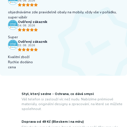
06. 08. 2026
objednáváme zde pravidelně obaly na mobily, vždy vše v pořádku,
super výběr
Ověřený zákazník
04. 08. 2026
Super
Ověřený zákazník
03. 08. 2026
Kvalitní zboží
Rychle dodáno
cena
Styl, který sedne - Ochrana, co dává smysl
Váš telefon si zaslouží víc než nudu. Nabízíme prémiové
materiály, originální designy a zpracování, na které se můžete
spolehnout.
Doprava od 49 Kč (Bleskem i na míru)