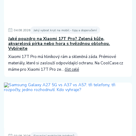
04
.
08
.
2026
Jaký vybrat kryt na mobil - tipy a doporučení
Jaké pouzdro na Xiaomi 17T Pro? Zelená kůže,
akvarelová pírka nebo hora s hvězdnou oblohou.
Vybírejte
Xiaomi 17T Pro má hliníkový rám a skleněná záda. Prémiové
materiály, které si zaslouží odpovídající ochranu. Na CoolCase.cz
máme pro Xiaomi 17T Pro ze...
číst celé
03
.
08
.
2026
Srovnání mobilních telefonů