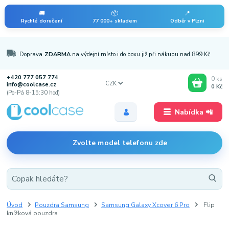
🚚
📦
📍
Rychlé doručení
77 000+ skladem
Odběr v Plzni
Doprava
ZDARMA
na výdejní místo i do boxu již při nákupu nad 899 Kč
+420 777 057 774
0
ks
CZK
info@coolcase.cz
0 Kč
(Po-Pá 8-15:30 hod)
Nabídka 📲
Zvolte model telefonu zde
Úvod
Pouzdra Samsung
Samsung Galaxy Xcover 6 Pro
Flip
knížková pouzdra