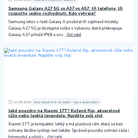
Samsung Galaxy A27 5G vs A37 vs A57: tři telefony, tři
rozpočty, jedno rozhodnutí. Kdo vyhraje?
Samsung letos v řadě Galaxy A posbíral tři zajímavé modely.
Galaxy A27 5G je dostupná volba s výbavou, která překvapuje.
Galaxy A37 přináší IP68 a osv...
číst celé
03
.
08
.
2026
Jaký vybrat kryt na mobil - tipy a doporučení
Jaké pouzdro na Xiaomi 17T? Kožené flip, akvarelové
růže nebo lesklá levandule. Najděte svůj styl
Xiaomi 17T je kompaktní, lehký a má plastový rám, který se bez
ochrany škrábe rychleji, než čekáte. Správné pouzdlo ochrání záda i
fotomodul a přidá c...
číst celé