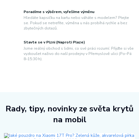
Poradíme s výběrem, vyřešíme výměnu
Hledáte kapsičku na kartu nebo váháte s modelem? Ptejte
se. Pokud se netrefíte, výměna u nás probíhá rychle a bez
zbytečných dotazů.
Stavte se v Plzni (Naproti Plaze)
Jsme reálný obchod s lidmi, co své práci rozumí. Přijďte si vše
vyzkoušet naživo do naší prodejny v Přemyslově ulici (Po–Pá
8–15:30 h).
Rady, tipy, novinky ze světa krytů
na mobil