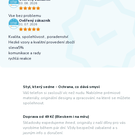
03. 08. 2026
Vse bez problemu
Ověřený zákazník
31. 07. 2026
Kvalita, spolehlivost , poradenství
Hezké vzory a kvalitní provedení zboží
sleva5%
komunikace a rady
rychlá reakce
Styl, který sedne - Ochrana, co dává smysl
Váš telefon si zaslouží víc než nudu. Nabízíme prémiové
materiály, originální designy a zpracování, na které se můžete
spolehnout.
Doprava od 49 Kč (Bleskem i na míru)
Skladovky expedujeme ihned, originály z naší dílny pro vás
vyrobíme během pár dní. Vždy bezpečně zabalené a s
jasným info o doručení.