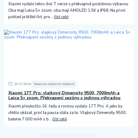
Xiaomi vydalo letos dvě T verze s překvapivě podobnou výbavou.
Oba mají Leica 5× zoom, oba mají AMOLED 1,5K a IP68. Na první
pohled je těžké říct, pro...
číst celé
29
.
07
.
2026
Recenze mobilních telefonů
Xiaomi 17T Pro: vlajkový Dimensity 9500, 7000mAh a
Leica 5× zoom. Překvapení sezóny s jedinou výhradou
Xiaomi přeskočilo 16. řadu a rovnou vydalo 17T Pro. A jako by
chtělo ukázat, proč ta pauza stála za to. Vlajkový Dimensity 9500,
baterie 7 000 mAh s b...
číst celé