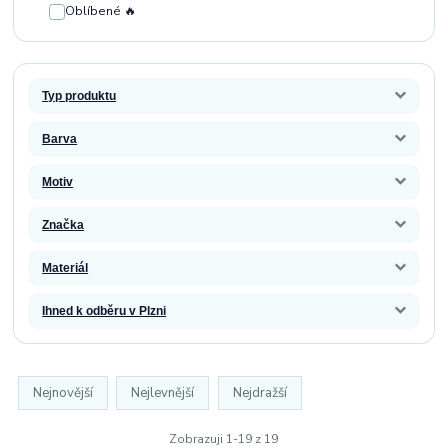
Oblíbené 🔥
Typ produktu
Barva
Motiv
Značka
Materiál
Ihned k odběru v Plzni
Nejnovější
Nejlevnější
Nejdražší
Zobrazuji 1-19 z 19