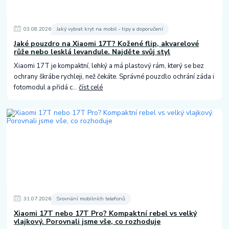
03
.
08
.
2026
Jaký vybrat kryt na mobil - tipy a doporučení
Jaké pouzdro na Xiaomi 17T? Kožené flip, akvarelové
růže nebo lesklá levandule. Najděte svůj styl
Xiaomi 17T je kompaktní, lehký a má plastový rám, který se bez
ochrany škrábe rychleji, než čekáte. Správné pouzdlo ochrání záda i
fotomodul a přidá c...
číst celé
31
.
07
.
2026
Srovnání mobilních telefonů
Xiaomi 17T nebo 17T Pro? Kompaktní rebel vs velký
vlajkový. Porovnali jsme vše, co rozhoduje