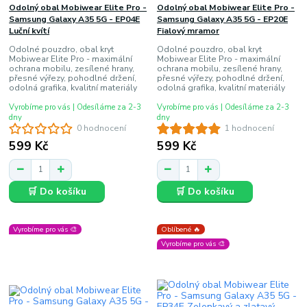
Odolný obal Mobiwear Elite Pro -
Odolný obal Mobiwear Elite Pro -
Samsung Galaxy A35 5G - EP04E
Samsung Galaxy A35 5G - EP20E
Luční kvítí
Fialový mramor
Odolné pouzdro, obal kryt
Odolné pouzdro, obal kryt
Mobiwear Elite Pro - maximální
Mobiwear Elite Pro - maximální
ochrana mobilu, zesílené hrany,
ochrana mobilu, zesílené hrany,
přesné výřezy, pohodlné držení,
přesné výřezy, pohodlné držení,
odolná grafika, kvalitní materiály
odolná grafika, kvalitní materiály
Vyrobíme pro vás | Odesíláme za 2-3
Vyrobíme pro vás | Odesíláme za 2-3
dny
dny
0 hodnocení
1 hodnocení
599 Kč
599 Kč
🛒 Do košíku
🛒 Do košíku
Vyrobíme pro vás 🎨
Oblíbené 🔥
Vyrobíme pro vás 🎨