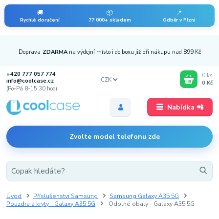
🚚
📦
📍
Rychlé doručení
77 000+ skladem
Odběr v Plzni
Doprava
ZDARMA
na výdejní místo i do boxu již při nákupu nad 899 Kč
+420 777 057 774
0
ks
CZK
info@coolcase.cz
0 Kč
(Po-Pá 8-15:30 hod)
Nabídka 📲
Zvolte model telefonu zde
Úvod
Příslušenství Samsung
Samsung Galaxy A35 5G
Pouzdra a kryty - Galaxy A35 5G
Odolné obaly - Galaxy A35 5G