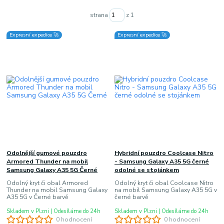
strana
z 1
Expresní expedice 🚀
Expresní expedice 🚀
Odolnější gumové pouzdro
Hybridní pouzdro Coolcase Nitro
Armored Thunder na mobil
- Samsung Galaxy A35 5G černé
Samsung Galaxy A35 5G Černé
odolné se stojánkem
Odolný kryt či obal Armored
Odolný kryt či obal Coolcase Nitro
Thunder na mobil Samsung Galaxy
na mobil Samsung Galaxy A35 5G v
A35 5G v Černé barvě
černé barvě
Skladem v Plzni | Odesíláme do 24h
Skladem v Plzni | Odesíláme do 24h
0 hodnocení
0 hodnocení