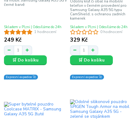
na mobil Samsung Galaxy A35 5G v
Odolný kryt či obal na mobilní
černé barvě
telefon v černém provedení pro
Samsung Galaxy A35 5G typu
CamShield, s ochranou zadních
kamerek
Skladem v Plzni | Odesíláme do 24h
Skladem v Plzni | Odesíláme do 24h
1 hodnocení
0 hodnocení
249 Kč
329 Kč
🛒 Do košíku
🛒 Do košíku
Expresní expedice 🚀
Expresní expedice 🚀