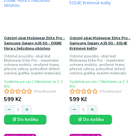
Odolný obal Mobiwear Elite Pro -
Odolný obal Mobiwear Elite Pro -
Samsung Galaxy A35 5G - E006E
Samsung Galaxy A35 5G - E014E
Hora s hvězdnou oblohou
Krémové květy
Odolné pouzdro, obal kryt
Odolné pouzdro, obal kryt
Mobiwear Elite Pro - maximální
Mobiwear Elite Pro - maximální
ochrana mobilu, zesílené hrany,
ochrana mobilu, zesílené hrany,
přesné výřezy, pohodlné držení,
přesné výřezy, pohodlné držení,
odolná grafika, kvalitní materiály
odolná grafika, kvalitní materiály
Vyrobíme pro vás | Odesíláme za 2-3
Vyrobíme pro vás | Odesíláme za 2-3
dny
dny
0 hodnocení
0 hodnocení
599 Kč
599 Kč
🛒 Do košíku
🛒 Do košíku