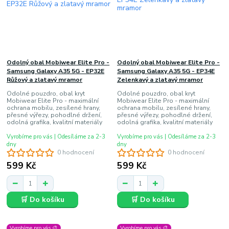
Odolný obal Mobiwear Elite Pro -
Odolný obal Mobiwear Elite Pro -
Samsung Galaxy A35 5G - EP32E
Samsung Galaxy A35 5G - EP34E
Růžový a zlatavý mramor
Zelenkavý a zlatavý mramor
Odolné pouzdro, obal kryt
Odolné pouzdro, obal kryt
Mobiwear Elite Pro - maximální
Mobiwear Elite Pro - maximální
ochrana mobilu, zesílené hrany,
ochrana mobilu, zesílené hrany,
přesné výřezy, pohodlné držení,
přesné výřezy, pohodlné držení,
odolná grafika, kvalitní materiály
odolná grafika, kvalitní materiály
Vyrobíme pro vás | Odesíláme za 2-3
Vyrobíme pro vás | Odesíláme za 2-3
dny
dny
0 hodnocení
0 hodnocení
599 Kč
599 Kč
🛒 Do košíku
🛒 Do košíku
Vyrobíme pro vás 🎨
Vyrobíme pro vás 🎨