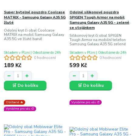
Super bytelné pouzdro Coolcase
Odolné silikonové pouzdro
MATRIX - Samsung Galaxy A35 5G
SPIGEN Tough Armor na mobil
žluté
Samsung Galaxy A35 5G - zelené
se stojánkem
Odolný kryt či obal Coolcase
MATRIX na mobil Samsung Galaxy
Silikonový kryt či obal SPIGEN
A35 5G ve žluté barvě
Tough Armor na mobilní telefon
Samsung Galaxy A35 5G zelené
Skladem v Plzni | Odesíláme do 24h
Skladem v Plzni | Odesíláme do 24h
0 hodnocení
0 hodnocení
189 Kč
599 Kč
🛒 Do košíku
🛒 Do košíku
Oblíbené 🔥
Vyrobíme pro vás 🎨
Vyrobíme pro vás 🎨