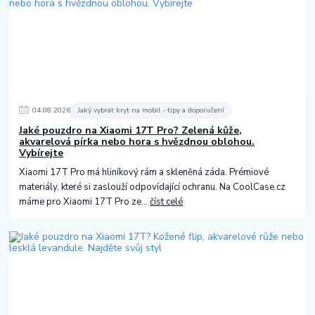
04
.
08
.
2026
Jaký vybrat kryt na mobil - tipy a doporučení
Jaké pouzdro na Xiaomi 17T Pro? Zelená kůže,
akvarelová pírka nebo hora s hvězdnou oblohou.
Vybírejte
Xiaomi 17T Pro má hliníkový rám a skleněná záda. Prémiové
materiály, které si zaslouží odpovídající ochranu. Na CoolCase.cz
máme pro Xiaomi 17T Pro ze...
číst celé