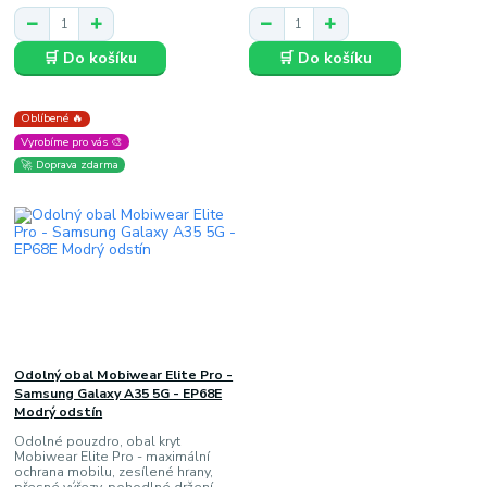
🛒 Do košíku
🛒 Do košíku
Oblíbené 🔥
Vyrobíme pro vás 🎨
🚀 Doprava zdarma
Odolný obal Mobiwear Elite Pro -
Samsung Galaxy A35 5G - EP68E
Modrý odstín
Odolné pouzdro, obal kryt
Mobiwear Elite Pro - maximální
ochrana mobilu, zesílené hrany,
přesné výřezy, pohodlné držení,