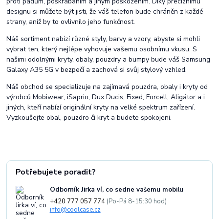
proti pádům, poškrábáním a jiným poškozením. Díky preciznímu
designu si můžete být jisti, že váš telefon bude chráněn z každé
strany, aniž by to ovlivnilo jeho funkčnost.
Náš sortiment nabízí různé styly, barvy a vzory, abyste si mohli
vybrat ten, který nejlépe vyhovuje vašemu osobnímu vkusu. S
našimi odolnými kryty, obaly, pouzdry a bumpy bude váš Samsung
Galaxy A35 5G v bezpečí a zachová si svůj stylový vzhled.
Náš obchod se specializuje na zajímavá pouzdra, obaly i kryty od
výrobců Mobiwear, iSaprio, Dux Ducis, Fixed, Forcell, Aligátor a i
jiných, kteří nabízí originální kryty na velké spektrum zařízení.
Vyzkoušejte obal, pouzdro či kryt a budete spokojeni.
Potřebujete poradit?
Odborník Jirka ví, co sedne vašemu mobilu
+420 777 057 774
(Po-Pá 8-15:30 hod)
info@coolcase.cz