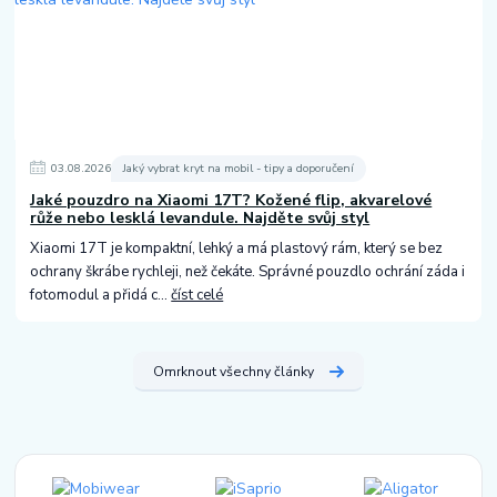
03
.
08
.
2026
Jaký vybrat kryt na mobil - tipy a doporučení
Jaké pouzdro na Xiaomi 17T? Kožené flip, akvarelové
růže nebo lesklá levandule. Najděte svůj styl
Xiaomi 17T je kompaktní, lehký a má plastový rám, který se bez
ochrany škrábe rychleji, než čekáte. Správné pouzdlo ochrání záda i
fotomodul a přidá c...
číst celé
Omrknout všechny články