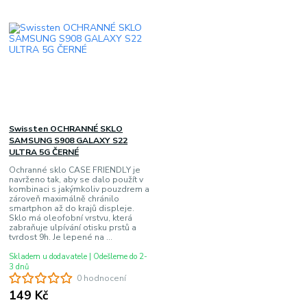
Swissten OCHRANNÉ SKLO
SAMSUNG S908 GALAXY S22
ULTRA 5G ČERNÉ
Ochranné sklo CASE FRIENDLY je
navrženo tak, aby se dalo použít v
kombinaci s jakýmkoliv pouzdrem a
zároveň maximálně chránilo
smartphon až do krajů displeje.
Sklo má oleofobní vrstvu, která
zabraňuje ulpívání otisku prstů a
tvrdost 9h. Je lepené na ...
Skladem u dodavatele | Odešleme do 2-
3 dnů
0 hodnocení
149 Kč