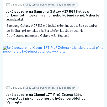
06
.
08
.
2026
Jaký vybrat kryt na mobil - tipy a doporučení
Jaké pouzdro na Samsung Galaxy A27 5G? Kytice s
pírkem, letní louka, mramor nebo kožené černé. Vyberte
si svůj styl
Samsung Galaxy A27 5G má lesklá skleněná záda. Bez pouzdra
se škrábají při kontaktu s klíči a telefon klouže v ruce. Na
CoolCase.cz máme pro Galaxy A2...
číst celé
04
.
08
.
2026
Jaký vybrat kryt na mobil - tipy a doporučení
Jaké pouzdro na Xiaomi 17T Pro? Zelená kůže,
akvarelová pírka nebo hora s hvězdnou oblohou.
Vybírejte