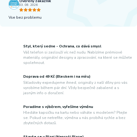
Ověřený zákazník
03. 08. 2026
Vse bez problemu
Styl, který sedne - Ochrana, co dává smysl
Váš telefon si zaslouží víc než nudu. Nabízíme prémiové
materiály, originální designy a zpracování, na které se můžete
spolehnout.
Doprava od 49 Kč (Bleskem i na míru)
Skladovky expedujeme ihned, originály z naší dílny pro vás
vyrobíme během pár dní. Vždy bezpečně zabalené a s
jasným info o doručení.
Poradíme s výběrem, vyřešíme výměnu
Hledáte kapsičku na kartu nebo váháte s modelem? Ptejte
se. Pokud se netrefíte, výměna u nás probíhá rychle a bez
zbytečných dotazů.
Stavte se v Plzni (Naproti Plaze)