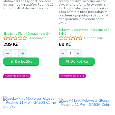
Mobiwear Glossy obal, pouzdro,
přesto efektivní ochranu vašeho
kryt na mobilní telefon Realme 11
chytrého telefonu. Je vyroben z
Pro - G004G Astronaut na koni
TPU materiálu, který chrání boky a
záda přístroje před poškrabáním,
prachem a případnými pády. Plně
transparentní provedení nechá
vyn...
Skladem u dodavatele | Odešleme do 2-
Skladem v Plzni | Odesíláme do 24h
3 dnů
0 hodnocení
0 hodnocení
289 Kč
69 Kč
🛒 Do košíku
🛒 Do košíku
Vyrobíme pro vás 🎨
Vyrobíme pro vás 🎨