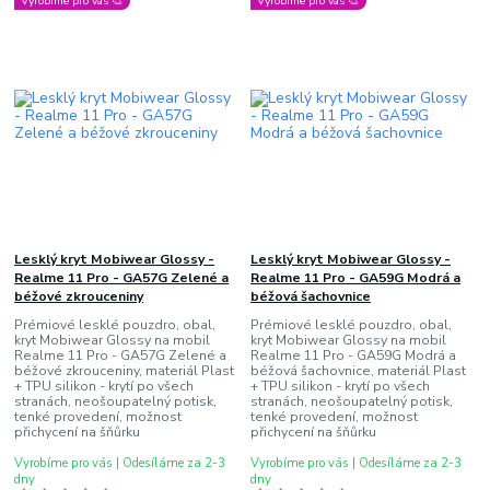
Vyrobíme pro vás 🎨
Vyrobíme pro vás 🎨
Lesklý kryt Mobiwear Glossy -
Lesklý kryt Mobiwear Glossy -
Realme 11 Pro - GA57G Zelené a
Realme 11 Pro - GA59G Modrá a
béžové zkrouceniny
béžová šachovnice
Prémiové lesklé pouzdro, obal,
Prémiové lesklé pouzdro, obal,
kryt Mobiwear Glossy na mobil
kryt Mobiwear Glossy na mobil
Realme 11 Pro - GA57G Zelené a
Realme 11 Pro - GA59G Modrá a
béžové zkrouceniny, materiál Plast
béžová šachovnice, materiál Plast
+ TPU silikon - krytí po všech
+ TPU silikon - krytí po všech
stranách, neošoupatelný potisk,
stranách, neošoupatelný potisk,
tenké provedení, možnost
tenké provedení, možnost
přichycení na šňůrku
přichycení na šňůrku
Vyrobíme pro vás | Odesíláme za 2-3
Vyrobíme pro vás | Odesíláme za 2-3
dny
dny