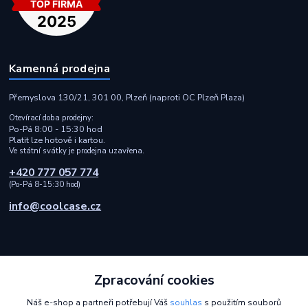
Kamenná prodejna
Přemyslova 130/21, 301 00, Plzeň (naproti OC Plzeň Plaza)
Otevírací doba prodejny:
Po-Pá 8:00 - 15:30 hod
Platit lze hotově i kartou.
Ve státní svátky je prodejna uzavřena.
+420 777 057 774
(Po-Pá 8-15:30 hod)
info@coolcase.cz
Zpracování cookies
Rychlá a spolehlivá doprava i bezpečná online platba
Náš e-shop a partneři potřebují Váš
souhlas
s použitím souborů