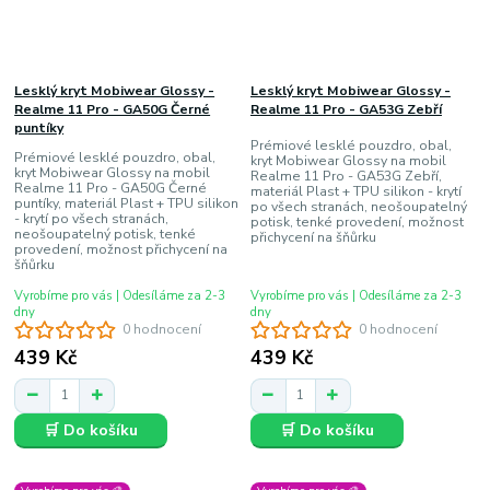
Lesklý kryt Mobiwear Glossy -
Lesklý kryt Mobiwear Glossy -
Realme 11 Pro - GA50G Černé
Realme 11 Pro - GA53G Zebří
puntíky
Prémiové lesklé pouzdro, obal,
Prémiové lesklé pouzdro, obal,
kryt Mobiwear Glossy na mobil
kryt Mobiwear Glossy na mobil
Realme 11 Pro - GA53G Zebří,
Realme 11 Pro - GA50G Černé
materiál Plast + TPU silikon - krytí
puntíky, materiál Plast + TPU silikon
po všech stranách, neošoupatelný
- krytí po všech stranách,
potisk, tenké provedení, možnost
neošoupatelný potisk, tenké
přichycení na šňůrku
provedení, možnost přichycení na
šňůrku
Vyrobíme pro vás | Odesíláme za 2-3
Vyrobíme pro vás | Odesíláme za 2-3
dny
dny
0 hodnocení
0 hodnocení
439 Kč
439 Kč
🛒 Do košíku
🛒 Do košíku