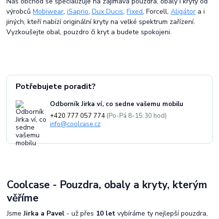
Náš obchod se specializuje na zajímavá pouzdra, obaly i kryty od
výrobců
Mobiwear
,
iSaprio
,
Dux Ducis
,
Fixed
, Forcell,
Aligátor
a i
jiných, kteří nabízí originální kryty na velké spektrum zařízení.
Vyzkoušejte obal, pouzdro či kryt a budete spokojeni.
Potřebujete poradit?
Odborník Jirka ví, co sedne vašemu mobilu
+420 777 057 774
(Po-Pá 8-15:30 hod)
info@coolcase.cz
Coolcase - Pouzdra, obaly a kryty, kterým
věříme
Jsme
Jirka a Pavel
- už přes
10 let
vybíráme ty nejlepší pouzdra,