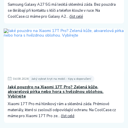
Samsung Galaxy A27 5G má lesklá skleněná záda. Bez pouzdra
se škrábají při kontaktu s klíči a telefon klouže v ruce. Na
CoolCase.cz máme pro Galaxy A2...
číst celé
04
.
08
.
2026
Jaký vybrat kryt na mobil - tipy a doporučení
Jaké pouzdro na Xiaomi 17T Pro? Zelená kůže,
akvarelová pírka nebo hora s hvězdnou oblohou.
Vybírejte
Xiaomi 17T Pro má hliníkový rám a skleněná záda. Prémiové
materiály, které si zaslouží odpovídající ochranu. Na CoolCase.cz
máme pro Xiaomi 17T Pro ze...
číst celé