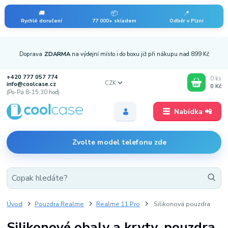
🚚
📦
📍
Rychlé doručení
77 000+ skladem
Odběr v Plzni
Doprava
ZDARMA
na výdejní místo i do boxu již při nákupu nad 899 Kč
+420 777 057 774
0
ks
CZK
info@coolcase.cz
0 Kč
(Po-Pá 8-15:30 hod)
Nabídka 📲
Zvolte model telefonu zde
Úvod
Pouzdra Realme
Realme 11 Pro
Silikonová pouzdra
Silikonové obaly a kryty, pouzdra