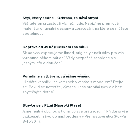
Styl, který sedne - Ochrana, co dává smysl
Váš telefon si zaslouží víc než nudu. Nabízíme prémiové
materiály, originální designy a zpracování, na které se můžete
spolehnout.
Doprava od 49 Kč (Bleskem i na míru)
Skladovky expedujeme ihned, originály z naší dílny pro vás
vyrobíme během pár dní. Vždy bezpečně zabalené a s
jasným info o doručení.
Poradíme s výběrem, vyřešíme výměnu
Hledáte kapsičku na kartu nebo váháte s modelem? Ptejte
se. Pokud se netrefíte, výměna u nás probíhá rychle a bez
zbytečných dotazů.
Stavte se v Plzni (Naproti Plaze)
Jsme reálný obchod s lidmi, co své práci rozumí. Přijďte si vše
vyzkoušet naživo do naší prodejny v Přemyslově ulici (Po–Pá
8–15:30 h).