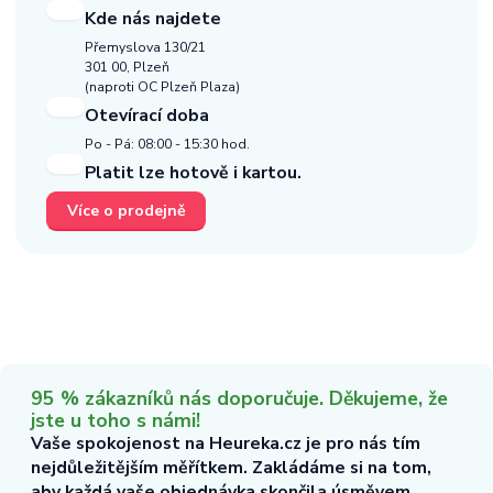
Kde nás najdete
Přemyslova 130/21
301 00, Plzeň
(naproti OC Plzeň Plaza)
Otevírací doba
Po - Pá: 08:00 - 15:30 hod.
Platit lze hotově i kartou.
Více o prodejně
95 % zákazníků nás doporučuje. Děkujeme, že
jste u toho s námi!
Vaše spokojenost na Heureka.cz je pro nás tím
nejdůležitějším měřítkem. Zakládáme si na tom,
aby každá vaše objednávka skončila úsměvem.