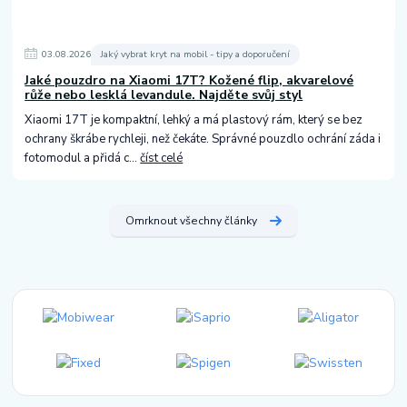
03
.
08
.
2026
Jaký vybrat kryt na mobil - tipy a doporučení
Jaké pouzdro na Xiaomi 17T? Kožené flip, akvarelové
růže nebo lesklá levandule. Najděte svůj styl
Xiaomi 17T je kompaktní, lehký a má plastový rám, který se bez
ochrany škrábe rychleji, než čekáte. Správné pouzdlo ochrání záda i
fotomodul a přidá c...
číst celé
Omrknout všechny články