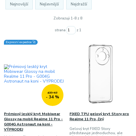
Nejnovější
Nejlevnější
Nejdražší
Zobrazuji 1-8 z 8
strana
z 1
Expresní expedice 🚀
439 Kč
- 34 %
Prémiový lesklý kryt Mobiwear
FIXED TPU gelový kryt Story pro
Glossy na mobil Realme 11 Pro -
Realme 11 Pro, čirý
G004G Astronaut na koni -
Gelový kryt FIXED Story
VÝPRODEJ
představuje jednoduchou, ale