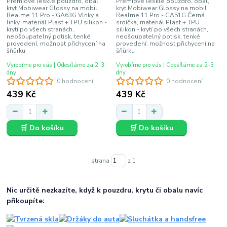
Prémiové lesklé pouzdro, obal,
Prémiové lesklé pouzdro, obal,
kryt Mobiwear Glossy na mobil
kryt Mobiwear Glossy na mobil
Realme 11 Pro - GA63G Vlnky a
Realme 11 Pro - GA51G Černá
linky, materiál Plast + TPU silikon -
srdíčka, materiál Plast + TPU
krytí po všech stranách,
silikon - krytí po všech stranách,
neošoupatelný potisk, tenké
neošoupatelný potisk, tenké
provedení, možnost přichycení na
provedení, možnost přichycení na
šňůrku
šňůrku
Vyrobíme pro vás | Odesíláme za 2-3
Vyrobíme pro vás | Odesíláme za 2-3
dny
dny
0 hodnocení
0 hodnocení
439 Kč
439 Kč
🛒 Do košíku
🛒 Do košíku
strana
z 1
Nic určitě nezkazíte, když k pouzdru, krytu či obalu navíc
přikoupíte: