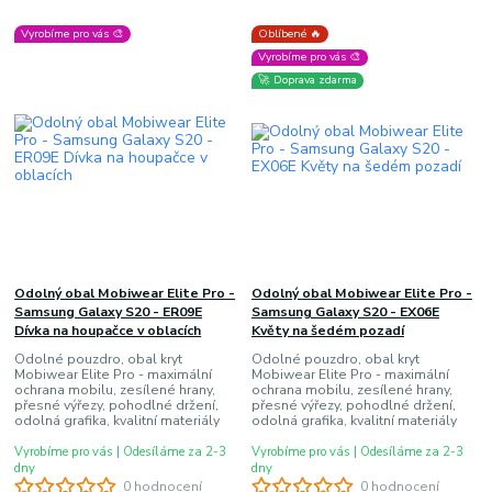
Vyrobíme pro vás 🎨
Oblíbené 🔥
Vyrobíme pro vás 🎨
🚀 Doprava zdarma
Odolný obal Mobiwear Elite Pro -
Odolný obal Mobiwear Elite Pro -
Samsung Galaxy S20 - ER09E
Samsung Galaxy S20 - EX06E
Dívka na houpačce v oblacích
Květy na šedém pozadí
Odolné pouzdro, obal kryt
Odolné pouzdro, obal kryt
Mobiwear Elite Pro - maximální
Mobiwear Elite Pro - maximální
ochrana mobilu, zesílené hrany,
ochrana mobilu, zesílené hrany,
přesné výřezy, pohodlné držení,
přesné výřezy, pohodlné držení,
odolná grafika, kvalitní materiály
odolná grafika, kvalitní materiály
Vyrobíme pro vás | Odesíláme za 2-3
Vyrobíme pro vás | Odesíláme za 2-3
dny
dny
0 hodnocení
0 hodnocení