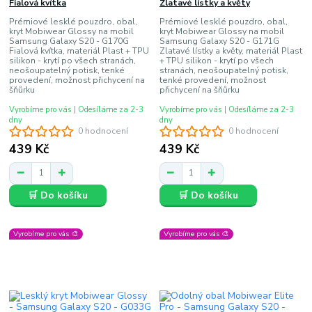
Fialová kvítka
Zlatavé lístky a květy
Prémiové lesklé pouzdro, obal,
Prémiové lesklé pouzdro, obal,
kryt Mobiwear Glossy na mobil
kryt Mobiwear Glossy na mobil
Samsung Galaxy S20 - G170G
Samsung Galaxy S20 - G171G
Fialová kvítka, materiál Plast + TPU
Zlatavé lístky a květy, materiál Plast
silikon - krytí po všech stranách,
+ TPU silikon - krytí po všech
neošoupatelný potisk, tenké
stranách, neošoupatelný potisk,
provedení, možnost přichycení na
tenké provedení, možnost
šňůrku
přichycení na šňůrku
Vyrobíme pro vás | Odesíláme za 2-3
Vyrobíme pro vás | Odesíláme za 2-3
dny
dny
0 hodnocení
0 hodnocení
439 Kč
439 Kč
🛒 Do košíku
🛒 Do košíku
Vyrobíme pro vás 🎨
Vyrobíme pro vás 🎨