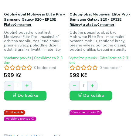
Odolný obal Mobiwear Elite Pro -
Odolný obal Mobiwear Elite Pro -
Samsung Galaxy S20 - EP20E
Samsung Galaxy S20 - EP32E
Fialový mramor
Růžový a zlatavý mramor
Odolné pouzdro, obal kryt
Odolné pouzdro, obal kryt
Mobiwear Elite Pro - maximální
Mobiwear Elite Pro - maximální
ochrana mobilu, zesílené hrany,
ochrana mobilu, zesílené hrany,
přesné výřezy, pohodlné držení,
přesné výřezy, pohodlné držení,
odolná grafika, kvalitní materiály
odolná grafika, kvalitní materiály
Vyrobíme pro vás | Odesíláme za 2-3
Vyrobíme pro vás | Odesíláme za 2-3
dny
dny
0 hodnocení
0 hodnocení
599 Kč
599 Kč
🛒 Do košíku
🛒 Do košíku
Oblíbené 🔥
Vyrobíme pro vás 🎨
Vyrobíme pro vás 🎨