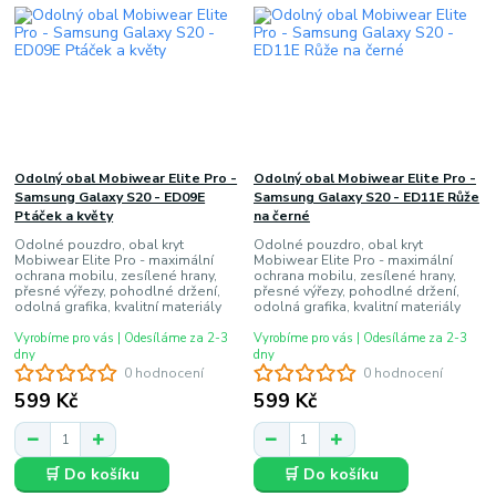
Odolný obal Mobiwear Elite Pro -
Odolný obal Mobiwear Elite Pro -
Samsung Galaxy S20 - ED09E
Samsung Galaxy S20 - ED11E Růže
Ptáček a květy
na černé
Odolné pouzdro, obal kryt
Odolné pouzdro, obal kryt
Mobiwear Elite Pro - maximální
Mobiwear Elite Pro - maximální
ochrana mobilu, zesílené hrany,
ochrana mobilu, zesílené hrany,
přesné výřezy, pohodlné držení,
přesné výřezy, pohodlné držení,
odolná grafika, kvalitní materiály
odolná grafika, kvalitní materiály
Vyrobíme pro vás | Odesíláme za 2-3
Vyrobíme pro vás | Odesíláme za 2-3
dny
dny
0 hodnocení
0 hodnocení
599 Kč
599 Kč
🛒 Do košíku
🛒 Do košíku