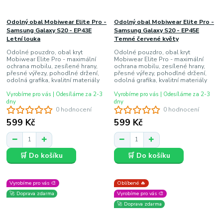
Odolný obal Mobiwear Elite Pro -
Odolný obal Mobiwear Elite Pro -
Samsung Galaxy S20 - EP43E
Samsung Galaxy S20 - EP45E
Letní louka
Temné červené květy
Odolné pouzdro, obal kryt
Odolné pouzdro, obal kryt
Mobiwear Elite Pro - maximální
Mobiwear Elite Pro - maximální
ochrana mobilu, zesílené hrany,
ochrana mobilu, zesílené hrany,
přesné výřezy, pohodlné držení,
přesné výřezy, pohodlné držení,
odolná grafika, kvalitní materiály
odolná grafika, kvalitní materiály
Vyrobíme pro vás | Odesíláme za 2-3
Vyrobíme pro vás | Odesíláme za 2-3
dny
dny
0 hodnocení
0 hodnocení
599 Kč
599 Kč
🛒 Do košíku
🛒 Do košíku
Vyrobíme pro vás 🎨
Oblíbené 🔥
🚀 Doprava zdarma
Vyrobíme pro vás 🎨
🚀 Doprava zdarma