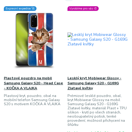
Expresní expedice 🚀
Vyrobíme pro vás 🎨
Plastové pouzdro na mobil
Lesklý kryt Mobiwear Glossy -
Samsung Galaxy S20 - Head Case
Samsung Galaxy S20 - G169G
- KOČKA A VLAJKA
Zlatavé kvítky
Plastový kryt, pouzdro, obal na
Prémiové lesklé pouzdro, obal,
mobilní telefon Samsung Galaxy
kryt Mobiwear Glossy na mobil
S20 s motivem KOČKA A VLAJKA
Samsung Galaxy S20 - G169G
Zlatavé kvítky, materiál Plast + TPU
silikon - krytí po všech stranách,
neošoupatelný potisk, tenké
provedení, možnost přichycení na
šňůrku