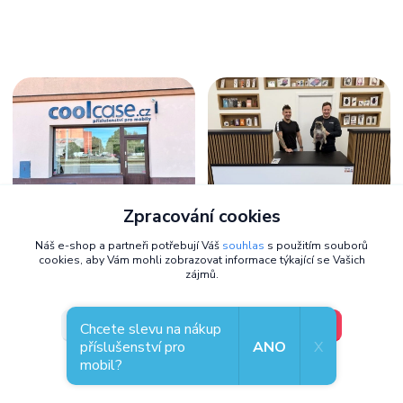
Zpracování cookies
Zastavte se osobně,
těšíme se na
Náš e-shop a partneři potřebují Váš
souhlas
s použitím souborů
cookies, aby Vám mohli zobrazovat informace týkající se Vašich
vás
zájmů.
Kde nás najdete
Přemyslova 130/21
V pořádku, jdu si vybrat
Nastavení
Chcete slevu na nákup
301 00, Plzeň
příslušenství pro
ANO
X
(naproti OC Plzeň Plaza)
mobil?
Souhlas můžete odmítnout
zde
.
Otevírací doba
Po - Pá: 08:00 - 15:30 hod.