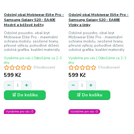
Odolný obal Mobiwear Elite Pro -
Odolný obal Mobiwear Elite Pro -
Samsung Galaxy S20 - EA40E
Samsung Galaxy S20 - EA68E
Modré a béžové květy
Vlnky a linky
Odolné pouzdro, obal kryt
Odolné pouzdro, obal kryt
Mobiwear Elite Pro - maximální
Mobiwear Elite Pro - maximální
ochrana mobilu, zesílené hrany,
ochrana mobilu, zesílené hrany,
přesné výřezy, pohodlné držení,
přesné výřezy, pohodlné držení,
odolná grafika, kvalitní materiály
odolná grafika, kvalitní materiály
Vyrobíme pro vás | Odesíláme za 2-3
Vyrobíme pro vás | Odesíláme za 2-3
dny
dny
0 hodnocení
0 hodnocení
599 Kč
599 Kč
🛒 Do košíku
🛒 Do košíku
Vyrobíme pro vás 🎨
Vyrobíme pro vás 🎨