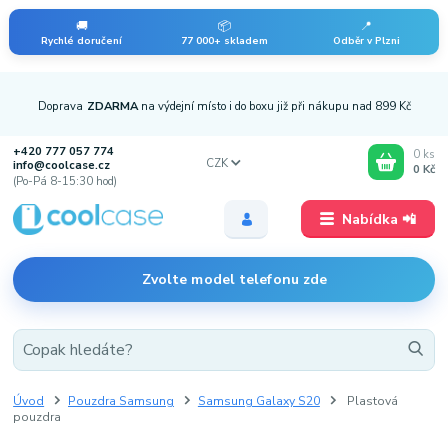
🚚
📦
📍
Rychlé doručení
77 000+ skladem
Odběr v Plzni
Doprava
ZDARMA
na výdejní místo i do boxu již při nákupu nad 899 Kč
+420 777 057 774
0
ks
CZK
info@coolcase.cz
0 Kč
(Po-Pá 8-15:30 hod)
Nabídka 📲
Zvolte model telefonu zde
Úvod
Pouzdra Samsung
Samsung Galaxy S20
Plastová
pouzdra