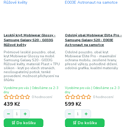
Lesklý kryt Mobiwear Glossy -
Odolný obal Mobiwear Elite Pro -
Samsung Galaxy S20 - G033G
Samsung Galaxy S20 - E003E
Růžové květy
Astronaut na samotce
Prémiové lesklé pouzdro, obal,
Odolné pouzdro, obal kryt
kryt Mobiwear Glossy na mobil
Mobiwear Elite Pro - maximální
Samsung Galaxy S20 - G033G
ochrana mobilu, zesílené hrany,
Růžové květy, materiál Plast + TPU
přesné výřezy, pohodlné držení,
silikon - krytí po všech stranách,
odolná grafika, kvalitní materiály
neošoupatelný potisk, tenké
provedení, možnost přichycení na
šňůrku
Vyrobíme pro vás | Odesíláme za 2-3
Vyrobíme pro vás | Odesíláme za 2-3
dny
dny
0 hodnocení
0 hodnocení
439 Kč
599 Kč
🛒 Do košíku
🛒 Do košíku