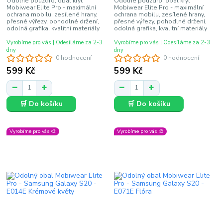
Odolné pouzdro, obal kryt
Odolné pouzdro, obal kryt
Mobiwear Elite Pro - maximální
Mobiwear Elite Pro - maximální
ochrana mobilu, zesílené hrany,
ochrana mobilu, zesílené hrany,
přesné výřezy, pohodlné držení,
přesné výřezy, pohodlné držení,
odolná grafika, kvalitní materiály
odolná grafika, kvalitní materiály
Vyrobíme pro vás | Odesíláme za 2-3
Vyrobíme pro vás | Odesíláme za 2-3
dny
dny
0 hodnocení
0 hodnocení
599 Kč
599 Kč
🛒 Do košíku
🛒 Do košíku
Vyrobíme pro vás 🎨
Vyrobíme pro vás 🎨