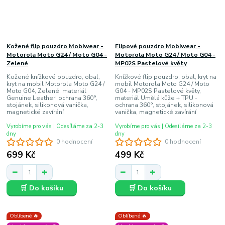
Kožené flip pouzdro Mobiwear -
Flipové pouzdro Mobiwear -
Motorola Moto G24 / Moto G04 -
Motorola Moto G24 / Moto G04 -
Zelené
MP02S Pastelové květy
Kožené knížkové pouzdro, obal,
Knížkové flip pouzdro, obal, kryt na
kryt na mobil Motorola Moto G24 /
mobil Motorola Moto G24 / Moto
Moto G04, Zelené, materiál
G04 - MP02S Pastelové květy,
Genuine Leather, ochrana 360°,
materiál Umělá kůže + TPU -
stojánek, silikonová vanička,
ochrana 360°, stojánek, silikonová
magnetické zavírání
vanička, magnetické zavírání
Vyrobíme pro vás | Odesíláme za 2-3
Vyrobíme pro vás | Odesíláme za 2-3
dny
dny
0 hodnocení
0 hodnocení
699 Kč
499 Kč
🛒 Do košíku
🛒 Do košíku
Oblíbené 🔥
Oblíbené 🔥