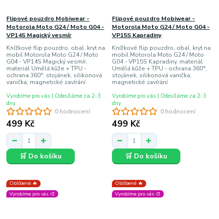
Flipové pouzdro Mobiwear -
Flipové pouzdro Mobiwear -
Motorola Moto G24 / Moto G04 -
Motorola Moto G24 / Moto G04 -
VP14S Magický vesmír
VP15S Kapradiny
Knížkové flip pouzdro, obal, kryt na
Knížkové flip pouzdro, obal, kryt na
mobil Motorola Moto G24 / Moto
mobil Motorola Moto G24 / Moto
G04 - VP14S Magický vesmír,
G04 - VP15S Kapradiny, materiál
materiál Umělá kůže + TPU -
Umělá kůže + TPU - ochrana 360°,
ochrana 360°, stojánek, silikonová
stojánek, silikonová vanička,
vanička, magnetické zavírání
magnetické zavírání
Vyrobíme pro vás | Odesíláme za 2-3
Vyrobíme pro vás | Odesíláme za 2-3
dny
dny
0 hodnocení
0 hodnocení
499 Kč
499 Kč
🛒 Do košíku
🛒 Do košíku
Oblíbené 🔥
Oblíbené 🔥
Vyrobíme pro vás 🎨
Vyrobíme pro vás 🎨