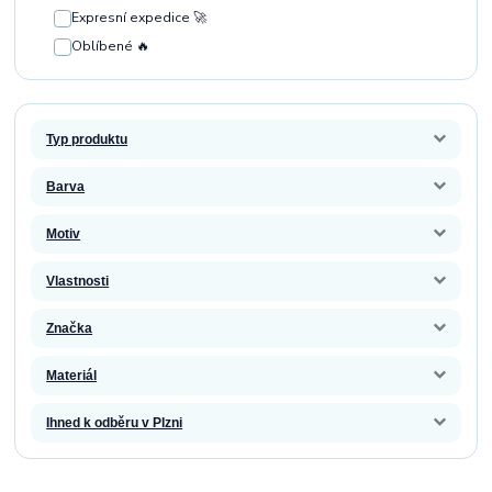
Expresní expedice 🚀
Oblíbené 🔥
Typ produktu
Barva
Motiv
Vlastnosti
Značka
Materiál
Ihned k odběru v Plzni