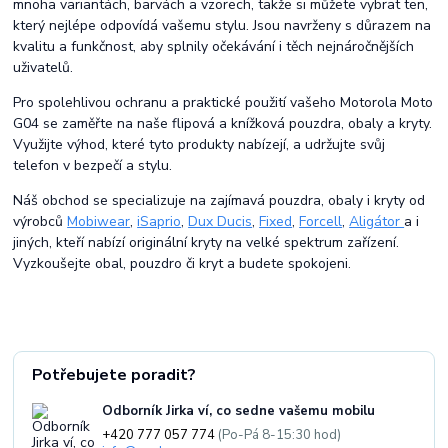
mnoha variantách, barvách a vzorech, takže si můžete vybrat ten,
který nejlépe odpovídá vašemu stylu. Jsou navrženy s důrazem na
kvalitu a funkčnost, aby splnily očekávání i těch nejnáročnějších
uživatelů.
Pro spolehlivou ochranu a praktické použití vašeho Motorola Moto
G04 se zaměřte na naše flipová a knížková pouzdra, obaly a kryty.
Využijte výhod, které tyto produkty nabízejí, a udržujte svůj
telefon v bezpečí a stylu.
Náš obchod se specializuje na zajímavá pouzdra, obaly i kryty od
výrobců
Mobiwear
,
iSaprio
,
Dux Ducis
,
Fixed
,
Forcell
,
Aligátor
a i
jiných, kteří nabízí originální kryty na velké spektrum zařízení.
Vyzkoušejte obal, pouzdro či kryt a budete spokojeni.
Potřebujete poradit?
Odborník Jirka ví, co sedne vašemu mobilu
+420 777 057 774
(Po-Pá 8-15:30 hod)