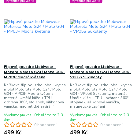
Vyrobíme pro vás 🎨
Vyrobíme pro vás 🎨
Flipové pouzdro Mobiwear -
Flipové pouzdro Mobiwear -
Motorola Moto G24 / Moto G04 -
Motorola Moto G24 / Moto G04 -
MP03P Modrá květena
VP05S Sukulenty
Knížkové flip pouzdro, obal, kryt na
Knížkové flip pouzdro, obal, kryt na
mobil Motorola Moto G24 / Moto
mobil Motorola Moto G24 / Moto
G04 - MP03P Modrá květena,
G04 - VP05S Sukulenty, materiál
materiál Umělá kůže + TPU -
Umělá kůže + TPU - ochrana 360°,
ochrana 360°, stojánek, silikonová
stojánek, silikonová vanička,
vanička, magnetické zavírání
magnetické zavírání
Vyrobíme pro vás | Odesíláme za 2-3
Vyrobíme pro vás | Odesíláme za 2-3
dny
dny
0 hodnocení
0 hodnocení
499 Kč
499 Kč