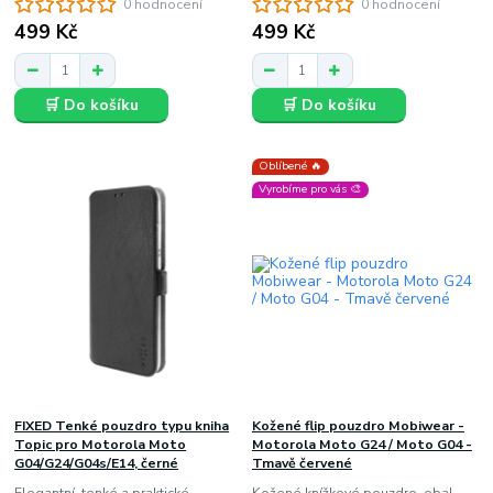
0 hodnocení
0 hodnocení
499 Kč
499 Kč
🛒 Do košíku
🛒 Do košíku
Oblíbené 🔥
Vyrobíme pro vás 🎨
FIXED Tenké pouzdro typu kniha
Kožené flip pouzdro Mobiwear -
Topic pro Motorola Moto
Motorola Moto G24 / Moto G04 -
G04/G24/G04s/E14, černé
Tmavě červené
Elegantní, tenké a praktické
Kožené knížkové pouzdro, obal,