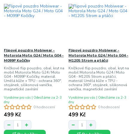
Flipové pouzdro Mobiwear -
Flipové pouzdro Mobiwear -
Motorola Moto G24 / Moto G04 -
Motorola Moto G24 / Moto G04 -
M099P Kočičky
M120S Strom a ptáčci
Knížkové flip pouzdro, obal, kryt na
Knížkové flip pouzdro, obal, kryt na
mobil Motorola Moto G24 / Moto
mobil Motorola Moto G24 / Moto
G04 - M099P Kočičky, materiál
G04 - M120S Strom a ptáčci,
Umělá kůže + TPU - ochrana 360°,
materiál Umělá kůže + TPU -
stojánek, silikonová vanička,
ochrana 360°, stojánek, silikonová
magnetické zavírání
vanička, magnetické zavírání
Vyrobíme pro vás | Odesíláme za 2-3
Vyrobíme pro vás | Odesíláme za 2-3
dny
dny
0 hodnocení
0 hodnocení
499 Kč
499 Kč