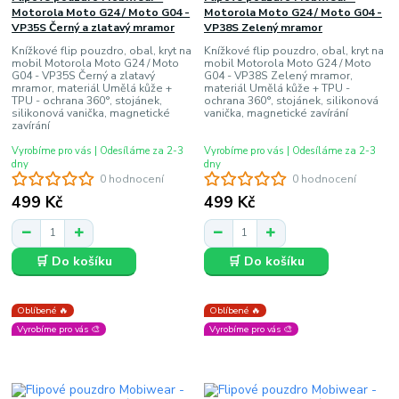
Motorola Moto G24 / Moto G04 -
Motorola Moto G24 / Moto G04 -
VP35S Černý a zlatavý mramor
VP38S Zelený mramor
Knížkové flip pouzdro, obal, kryt na
Knížkové flip pouzdro, obal, kryt na
mobil Motorola Moto G24 / Moto
mobil Motorola Moto G24 / Moto
G04 - VP35S Černý a zlatavý
G04 - VP38S Zelený mramor,
mramor, materiál Umělá kůže +
materiál Umělá kůže + TPU -
TPU - ochrana 360°, stojánek,
ochrana 360°, stojánek, silikonová
silikonová vanička, magnetické
vanička, magnetické zavírání
zavírání
Vyrobíme pro vás | Odesíláme za 2-3
Vyrobíme pro vás | Odesíláme za 2-3
dny
dny
0 hodnocení
0 hodnocení
499 Kč
499 Kč
🛒 Do košíku
🛒 Do košíku
Oblíbené 🔥
Oblíbené 🔥
Vyrobíme pro vás 🎨
Vyrobíme pro vás 🎨