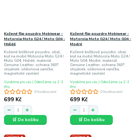
Kožené flip pouzdro Mobiwear -
Kožené flip pouzdro Mobiwear -
Motorola Moto G24 / Moto G04 -
Motorola Moto G24 / Moto G04 -
Hnědé
Modré
Kožené knížkové pouzdro, obal,
Kožené knížkové pouzdro, obal,
kryt na mobil Motorola Moto G24 /
kryt na mobil Motorola Moto G24 /
Moto G04, Hnědé, materiál
Moto G04, Modré, materiál
Genuine Leather, ochrana 360°,
Genuine Leather, ochrana 360°,
stojánek, silikonová vanička,
stojánek, silikonová vanička,
magnetické zavírání
magnetické zavírání
Vyrobíme pro vás | Odesíláme za 2-3
Vyrobíme pro vás | Odesíláme za 2-3
dny
dny
0 hodnocení
0 hodnocení
699 Kč
699 Kč
🛒 Do košíku
🛒 Do košíku
Oblíbené 🔥
Oblíbené 🔥