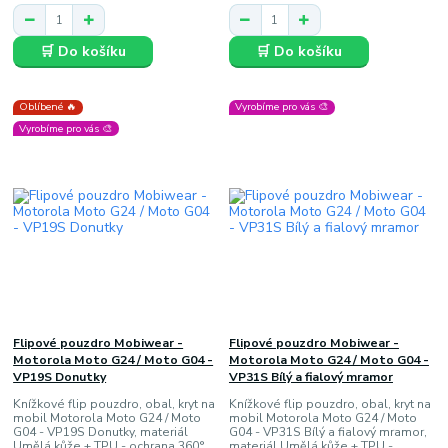
🛒 Do košíku
🛒 Do košíku
Oblíbené 🔥
Vyrobíme pro vás 🎨
Vyrobíme pro vás 🎨
Flipové pouzdro Mobiwear -
Flipové pouzdro Mobiwear -
Motorola Moto G24 / Moto G04 -
Motorola Moto G24 / Moto G04 -
VP19S Donutky
VP31S Bílý a fialový mramor
Knížkové flip pouzdro, obal, kryt na
Knížkové flip pouzdro, obal, kryt na
mobil Motorola Moto G24 / Moto
mobil Motorola Moto G24 / Moto
G04 - VP19S Donutky, materiál
G04 - VP31S Bílý a fialový mramor,
Umělá kůže + TPU - ochrana 360°,
materiál Umělá kůže + TPU -