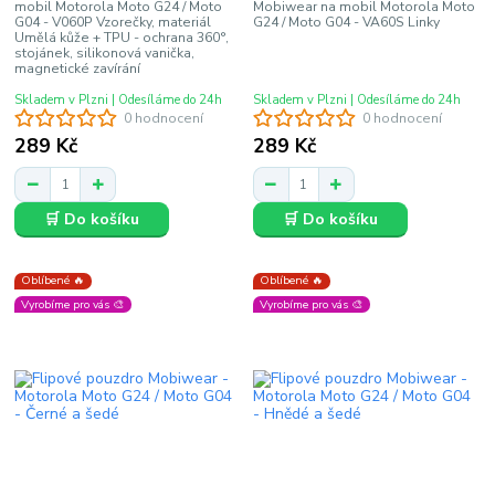
mobil Motorola Moto G24 / Moto
Mobiwear na mobil Motorola Moto
G04 - V060P Vzorečky, materiál
G24 / Moto G04 - VA60S Linky
Umělá kůže + TPU - ochrana 360°,
stojánek, silikonová vanička,
magnetické zavírání
Skladem v Plzni | Odesíláme do 24h
Skladem v Plzni | Odesíláme do 24h
0 hodnocení
0 hodnocení
289 Kč
289 Kč
🛒 Do košíku
🛒 Do košíku
Oblíbené 🔥
Oblíbené 🔥
Vyrobíme pro vás 🎨
Vyrobíme pro vás 🎨