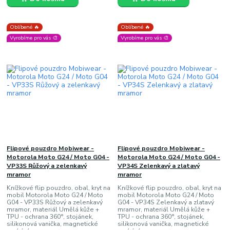
Oblíbené 🔥
Oblíbené 🔥
Vyrobíme pro vás 🎨
Vyrobíme pro vás 🎨
Flipové pouzdro Mobiwear -
Flipové pouzdro Mobiwear -
Motorola Moto G24 / Moto G04 -
Motorola Moto G24 / Moto G04 -
VP33S Růžový a zelenkavý
VP34S Zelenkavý a zlatavý
mramor
mramor
Knížkové flip pouzdro, obal, kryt na
Knížkové flip pouzdro, obal, kryt na
mobil Motorola Moto G24 / Moto
mobil Motorola Moto G24 / Moto
G04 - VP33S Růžový a zelenkavý
G04 - VP34S Zelenkavý a zlatavý
mramor, materiál Umělá kůže +
mramor, materiál Umělá kůže +
TPU - ochrana 360°, stojánek,
TPU - ochrana 360°, stojánek,
silikonová vanička, magnetické
silikonová vanička, magnetické