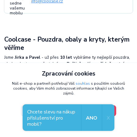
info@coolcase.cz
Coolcase - Pouzdra, obaly a kryty, kterým
věříme
Jsme
Jirka a Pavel
- už přes
10 let
vybíráme ty nejlepší pouzdra,
obaly a kryty pro vaše telefony.
Pečlivě volíme příslušenství pro
mobily
, které spojuje
styl, odolnost a praktičnost
. Jsme
Zpracování cookies
exkluzivní distributor Mobiwear v Česku
a kromě e-shopu máme i
kamennou prodejnu v Plzni
, kde si můžete kryty prohlédnout.
Náš e-shop a partneři potřebují Váš
souhlas
s použitím souborů
cookies, aby Vám mohli zobrazovat informace týkající se Vašich
Každý zákazník je u nás na prvním místě -
vážíme si vaší důvěry
.
zájmů.
V pořádku, jdu si vybrat
Nastavení
Chcete slevu na nákup
příslušenství pro
ANO
X
mobil?
Souhlas můžete odmítnout
zde
.