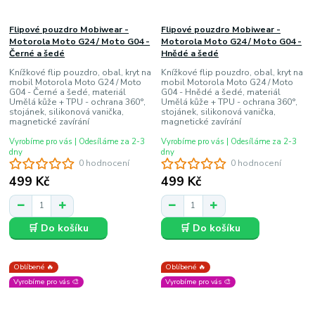
Flipové pouzdro Mobiwear -
Flipové pouzdro Mobiwear -
Motorola Moto G24 / Moto G04 -
Motorola Moto G24 / Moto G04 -
Černé a šedé
Hnědé a šedé
Knížkové flip pouzdro, obal, kryt na
Knížkové flip pouzdro, obal, kryt na
mobil Motorola Moto G24 / Moto
mobil Motorola Moto G24 / Moto
G04 - Černé a šedé, materiál
G04 - Hnědé a šedé, materiál
Umělá kůže + TPU - ochrana 360°,
Umělá kůže + TPU - ochrana 360°,
stojánek, silikonová vanička,
stojánek, silikonová vanička,
magnetické zavírání
magnetické zavírání
Vyrobíme pro vás | Odesíláme za 2-3
Vyrobíme pro vás | Odesíláme za 2-3
dny
dny
0 hodnocení
0 hodnocení
499 Kč
499 Kč
🛒 Do košíku
🛒 Do košíku
Oblíbené 🔥
Oblíbené 🔥
Vyrobíme pro vás 🎨
Vyrobíme pro vás 🎨