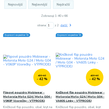
Nejnovější
Nejlevnější
Nejdražší
Zobrazuji 1-40 z 66
strana
z 2
další
Expresní expedice 🚀
Expresní expedice 🚀
499 Kč
499 Kč
- 42 %
- 42 %
Flipové pouzdro Mobiwear -
Knížkové flip pouzdro Mobiwear -
Motorola Moto G24 / Moto G04 -
Motorola Moto G24 / Moto G04 -
V060P Vzorečky - VÝPRODEJ
VA60S Linky - VÝPRODEJ
Knížkové flip pouzdro, obal, kryt na
Knížkové flip pouzdro, obal, kryt