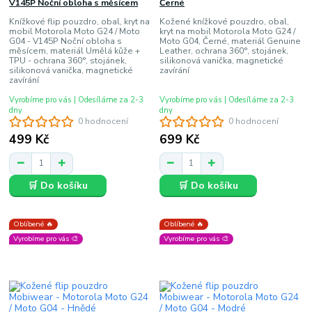
V145P Noční obloha s měsícem
Černé
Knížkové flip pouzdro, obal, kryt na
Kožené knížkové pouzdro, obal,
mobil Motorola Moto G24 / Moto
kryt na mobil Motorola Moto G24 /
G04 - V145P Noční obloha s
Moto G04, Černé, materiál Genuine
měsícem, materiál Umělá kůže +
Leather, ochrana 360°, stojánek,
TPU - ochrana 360°, stojánek,
silikonová vanička, magnetické
silikonová vanička, magnetické
zavírání
zavírání
Vyrobíme pro vás | Odesíláme za 2-3
Vyrobíme pro vás | Odesíláme za 2-3
dny
dny
0 hodnocení
0 hodnocení
499 Kč
699 Kč
🛒 Do košíku
🛒 Do košíku
Oblíbené 🔥
Oblíbené 🔥
Vyrobíme pro vás 🎨
Vyrobíme pro vás 🎨