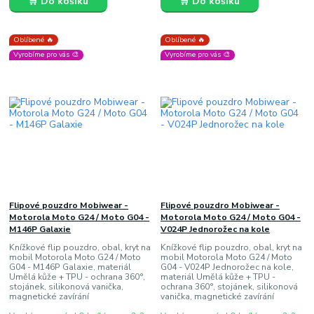
🛒 Do košíku
🛒 Do košíku
Oblíbené 🔥
Oblíbené 🔥
Vyrobíme pro vás 🎨
Vyrobíme pro vás 🎨
Flipové pouzdro Mobiwear -
Flipové pouzdro Mobiwear -
Motorola Moto G24 / Moto G04 -
Motorola Moto G24 / Moto G04 -
M146P Galaxie
V024P Jednorožec na kole
Knížkové flip pouzdro, obal, kryt na
Knížkové flip pouzdro, obal, kryt na
mobil Motorola Moto G24 / Moto
mobil Motorola Moto G24 / Moto
G04 - M146P Galaxie, materiál
G04 - V024P Jednorožec na kole,
Umělá kůže + TPU - ochrana 360°,
materiál Umělá kůže + TPU -
stojánek, silikonová vanička,
ochrana 360°, stojánek, silikonová
magnetické zavírání
vanička, magnetické zavírání