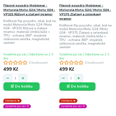
Flipové pouzdro Mobiwear -
Flipové pouzdro Mobiwear -
Motorola Moto G24 / Moto G04 -
Motorola Moto G24 / Moto G04 -
VP32S Růžový a zlatavý mramor
VP37S Zlatavý a zelenkavý
mramor
Knížkové flip pouzdro, obal, kryt na
mobil Motorola Moto G24 / Moto
Knížkové flip pouzdro, obal, kryt na
G04 - VP32S Růžový a zlatavý
mobil Motorola Moto G24 / Moto
mramor, materiál Umělá kůže +
G04 - VP37S Zlatavý a zelenkavý
TPU - ochrana 360°, stojánek,
mramor, materiál Umělá kůže +
silikonová vanička, magnetické
TPU - ochrana 360°, stojánek,
zavírání
silikonová vanička, magnetické
zavírání
Vyrobíme pro vás | Odesíláme za 2-3
Vyrobíme pro vás | Odesíláme za 2-3
dny
dny
0 hodnocení
0 hodnocení
499 Kč
499 Kč
🛒 Do košíku
🛒 Do košíku
Oblíbené 🔥
Oblíbené 🔥
Vyrobíme pro vás 🎨
Vyrobíme pro vás 🎨