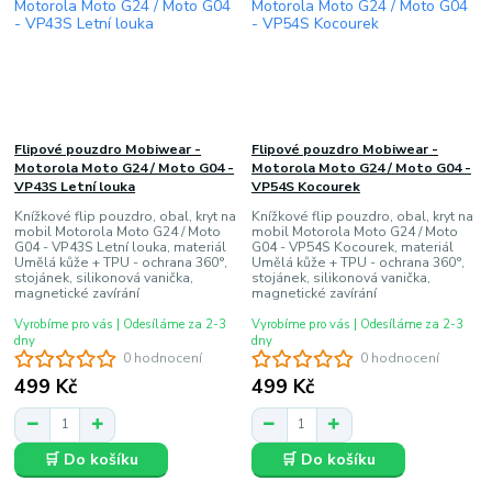
Flipové pouzdro Mobiwear -
Flipové pouzdro Mobiwear -
Motorola Moto G24 / Moto G04 -
Motorola Moto G24 / Moto G04 -
VP43S Letní louka
VP54S Kocourek
Knížkové flip pouzdro, obal, kryt na
Knížkové flip pouzdro, obal, kryt na
mobil Motorola Moto G24 / Moto
mobil Motorola Moto G24 / Moto
G04 - VP43S Letní louka, materiál
G04 - VP54S Kocourek, materiál
Umělá kůže + TPU - ochrana 360°,
Umělá kůže + TPU - ochrana 360°,
stojánek, silikonová vanička,
stojánek, silikonová vanička,
magnetické zavírání
magnetické zavírání
Vyrobíme pro vás | Odesíláme za 2-3
Vyrobíme pro vás | Odesíláme za 2-3
dny
dny
0 hodnocení
0 hodnocení
499 Kč
499 Kč
🛒 Do košíku
🛒 Do košíku