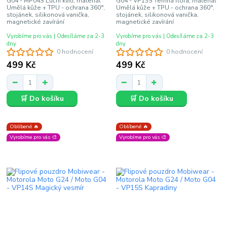
G04 - MP04S Luční kvítí, materiál
G04 - VP13S Temná flóra, materiál
Umělá kůže + TPU - ochrana 360°,
Umělá kůže + TPU - ochrana 360°,
stojánek, silikonová vanička,
stojánek, silikonová vanička,
magnetické zavírání
magnetické zavírání
Vyrobíme pro vás | Odesíláme za 2-3
Vyrobíme pro vás | Odesíláme za 2-3
dny
dny
0 hodnocení
0 hodnocení
499 Kč
499 Kč
🛒 Do košíku
🛒 Do košíku
Oblíbené 🔥
Oblíbené 🔥
Vyrobíme pro vás 🎨
Vyrobíme pro vás 🎨