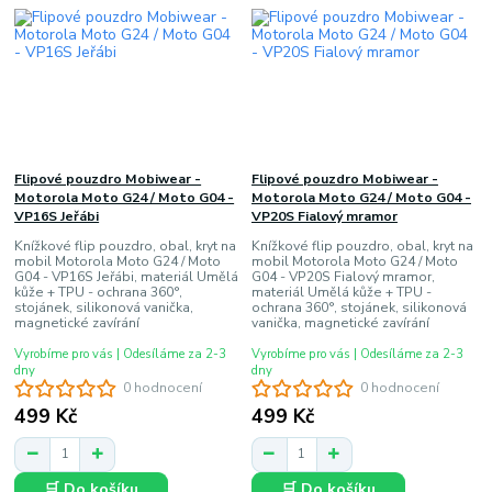
Flipové pouzdro Mobiwear -
Flipové pouzdro Mobiwear -
Motorola Moto G24 / Moto G04 -
Motorola Moto G24 / Moto G04 -
VP16S Jeřábi
VP20S Fialový mramor
Knížkové flip pouzdro, obal, kryt na
Knížkové flip pouzdro, obal, kryt na
mobil Motorola Moto G24 / Moto
mobil Motorola Moto G24 / Moto
G04 - VP16S Jeřábi, materiál Umělá
G04 - VP20S Fialový mramor,
kůže + TPU - ochrana 360°,
materiál Umělá kůže + TPU -
stojánek, silikonová vanička,
ochrana 360°, stojánek, silikonová
magnetické zavírání
vanička, magnetické zavírání
Vyrobíme pro vás | Odesíláme za 2-3
Vyrobíme pro vás | Odesíláme za 2-3
dny
dny
0 hodnocení
0 hodnocení
499 Kč
499 Kč
🛒 Do košíku
🛒 Do košíku