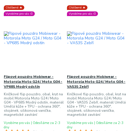
Oblíbené 🔥
Oblíbené 🔥
Vyrobíme pro vás 🎨
Vyrobíme pro vás 🎨
Flipové pouzdro Mobiwear -
Flipové pouzdro Mobiwear -
Motorola Moto G24 / Moto G04 -
Motorola Moto G24 / Moto G04 -
VP68S Modrý odstín
VA53S Zebří
Knížkové flip pouzdro, obal, kryt na
Knížkové flip pouzdro, obal, kryt na
mobil Motorola Moto G24 / Moto
mobil Motorola Moto G24 / Moto
G04 - VP68S Modrý odstín, materiál
G04 - VA53S Zebří, materiál Umělá
Umělá kůže + TPU - ochrana 360°,
kůže + TPU - ochrana 360°,
stojánek, silikonová vanička,
stojánek, silikonová vanička,
magnetické zavírání
magnetické zavírání
Vyrobíme pro vás | Odesíláme za 2-3
Vyrobíme pro vás | Odesíláme za 2-3
dny
dny