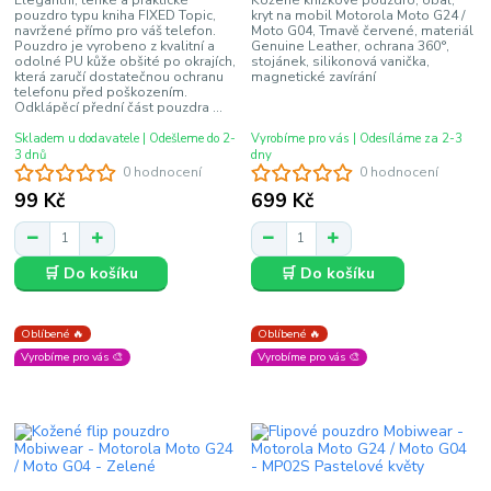
pouzdro typu kniha FIXED Topic,
kryt na mobil Motorola Moto G24 /
navržené přímo pro váš telefon.
Moto G04, Tmavě červené, materiál
Pouzdro je vyrobeno z kvalitní a
Genuine Leather, ochrana 360°,
odolné PU kůže obšité po okrajích,
stojánek, silikonová vanička,
která zaručí dostatečnou ochranu
magnetické zavírání
telefonu před poškozením.
Odklápěcí přední část pouzdra ...
Skladem u dodavatele | Odešleme do 2-
Vyrobíme pro vás | Odesíláme za 2-3
3 dnů
dny
0 hodnocení
0 hodnocení
99 Kč
699 Kč
🛒 Do košíku
🛒 Do košíku
Oblíbené 🔥
Oblíbené 🔥
Vyrobíme pro vás 🎨
Vyrobíme pro vás 🎨