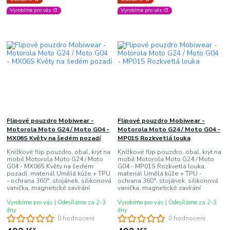
Vyrobíme pro vás 🎨
Vyrobíme pro vás 🎨
Flipové pouzdro Mobiwear -
Flipové pouzdro Mobiwear -
Motorola Moto G24 / Moto G04 -
Motorola Moto G24 / Moto G04 -
MX06S Květy na šedém pozadí
MP01S Rozkvetlá louka
Knížkové flip pouzdro, obal, kryt na
Knížkové flip pouzdro, obal, kryt na
mobil Motorola Moto G24 / Moto
mobil Motorola Moto G24 / Moto
G04 - MX06S Květy na šedém
G04 - MP01S Rozkvetlá louka,
pozadí, materiál Umělá kůže + TPU
materiál Umělá kůže + TPU -
- ochrana 360°, stojánek, silikonová
ochrana 360°, stojánek, silikonová
vanička, magnetické zavírání
vanička, magnetické zavírání
Vyrobíme pro vás | Odesíláme za 2-3
Vyrobíme pro vás | Odesíláme za 2-3
dny
dny
0 hodnocení
0 hodnocení