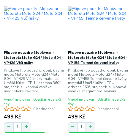
Flipové pouzdro Mobiwear -
Flipové pouzdro Mobiwear -
Motorola Moto G24 / Moto G04 -
Motorola Moto G24 / Moto G04 -
VP42S Vlčí máky
VP45S Temné červené květy
Knížkové flip pouzdro, obal, kryt na
Knížkové flip pouzdro, obal, kryt na
mobil Motorola Moto G24 / Moto
mobil Motorola Moto G24 / Moto
G04 - VP42S Vlčí máky, materiál
G04 - VP45S Temné červené květy,
Umělá kůže + TPU - ochrana 360°,
materiál Umělá kůže + TPU -
stojánek, silikonová vanička,
ochrana 360°, stojánek, silikonová
magnetické zavírání
vanička, magnetické zavírání
Vyrobíme pro vás | Odesíláme za 2-3
Vyrobíme pro vás | Odesíláme za 2-3
dny
dny
0 hodnocení
0 hodnocení
499 Kč
499 Kč