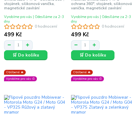
stojánek, silikonová vanička,
ochrana 360°, stojánek, silikonová
magnetické zavírání
vanička, magnetické zavírání
Vyrobíme pro vás | Odesíláme za 2-3
Vyrobíme pro vás | Odesíláme za 2-3
dny
dny
0 hodnocení
0 hodnocení
499 Kč
499 Kč
🛒 Do košíku
🛒 Do košíku
Oblíbené 🔥
Oblíbené 🔥
Vyrobíme pro vás 🎨
Vyrobíme pro vás 🎨