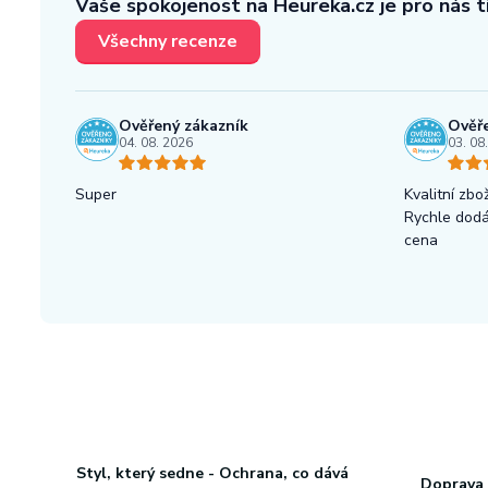
Vaše spokojenost na Heureka.cz je pro nás 
Všechny recenze
Ověřený zákazník
Ověře
04. 08. 2026
03. 08
Super
Kvalitní zbož
Rychle dod
cena
Styl, který sedne - Ochrana, co dává
Doprava 