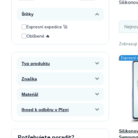
Silikono
Štítky
Nejnov
Expresní expedice 🚀
Oblíbené 🔥
Zobrazuji
Expresní 
Typ produktu
Značka
Materiál
Ihned k odběru v Plzni
Silikono
Potřebujete poradit?
Samsung 