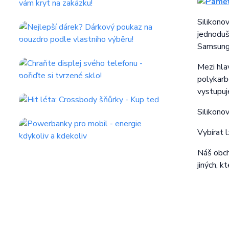
Silikono
jednoduš
Samsung
Mezi hla
polykarb
vystupuj
Silikono
Vybírat 
Náš obcho
jiných, k