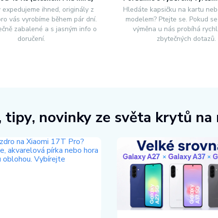
 expedujeme ihned, originály z
Hledáte kapsičku na kartu neb
 pro vás vyrobíme během pár dní.
modelem? Ptejte se. Pokud se 
čně zabalené a s jasným info o
výměna u nás probíhá rychl
doručení.
zbytečných dotazů.
 tipy, novinky ze světa krytů na