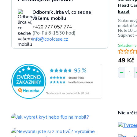
Head Cas
kozel
Odborník Jirka ví, co sedne
vašemu mobilu
Silikonov
mobilní 
+420 777 057 774
Note10 L
(Po-Pá 8-15:30 hod)
Slipknot 
info@coolcase.cz
Skladem v
49 Kč
Nic urči