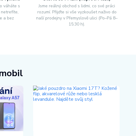
o váháte s
Jsme reálný obchod s lidmi, co své práci
netrefíte,
rozumí. Přijďte si vše vyzkoušet naživo do
e a bez
naší prodejny v Přemyslově ulici (Po–Pá 8–
15:30 h).
 mobil