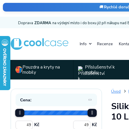
🚚
Rychlé doru
Doprava
ZDARMA
na výdejní místo i do boxu již při nákupu nad
Info
Recenze
Konta
Pouzdra a kryty na
Příslušenství k
mobily
mobilu
Úvod
Cena:
Sili
10 L
Kč
Kč