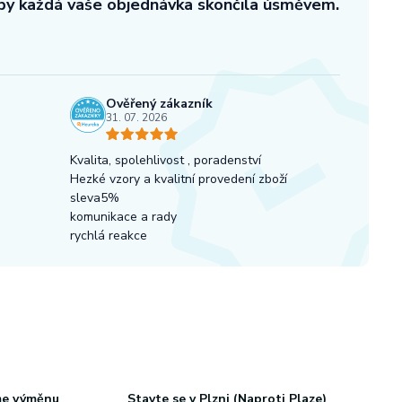
aby každá vaše objednávka skončila úsměvem.
Ověřený zákazník
31. 07. 2026
Kvalita, spolehlivost , poradenství
Hezké vzory a kvalitní provedení zboží
sleva5%
komunikace a rady
rychlá reakce
me výměnu
Stavte se v Plzni (Naproti Plaze)