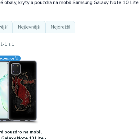
vé obaly, kryty a pouzdra na mobil Samsung Galaxy Note 10 Lite
ější
Nejlevnější
Nejdražší
 1-1 z 1
expedice 🚀
vé pouzdro na mobil
Galaxy Note 10 Lite -