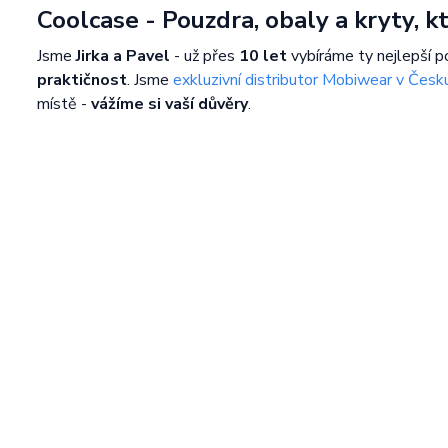
Coolcase - Pouzdra, obaly a kryty, 
Jsme
Jirka a Pavel
- už přes
10 let
vybíráme ty nejlepší p
praktičnost
. Jsme
exkluzivní distributor Mobiwear v Česk
místě -
vážíme si vaší důvěry
.