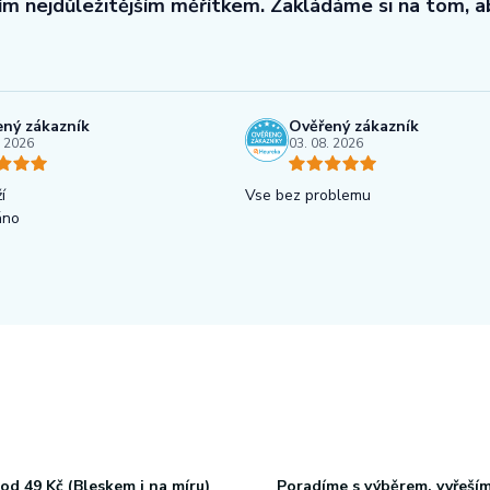
tím nejdůležitějším měřítkem. Zakládáme si na tom, 
ný zákazník
Ověřený zákazník
. 2026
03. 08. 2026
í
Vse bez problemu
áno
od 49 Kč (Bleskem i na míru)
Poradíme s výběrem, vyřeší