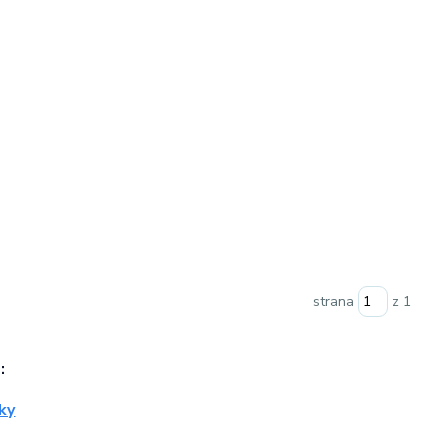
strana
z 1
: