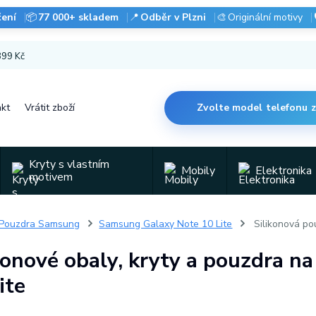
čení
📦
77 000+ skladem
📍
Odběr v Plzni
🎨
Originální motivy
 899 Kč
kt
Vrátit zboží
Zvolte model telefonu 
Kryty s vlastním
Mobily
Elektronika
motivem
Pouzdra Samsung
Samsung Galaxy Note 10 Lite
Silikonová po
konové obaly, kryty a pouzdra 
ite