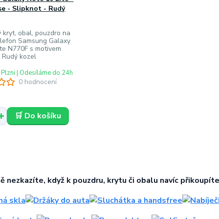
e - Slipknot - Rudý
ý kryt, obal, pouzdro na
telefon Samsung Galaxy
ite N770F s motivem
- Rudý kozel
 Plzni | Odesíláme do 24h
0 hodnocení
🛒 Do košíku
tě nezkazíte, když k pouzdru, krytu či obalu navíc přikoupíte