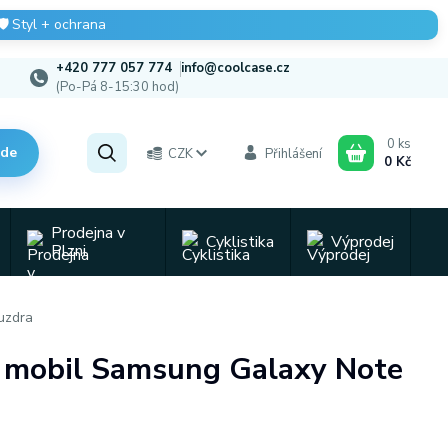
🛡️
Styl + ochrana
+420 777 057 774
info@coolcase.cz
(Po-Pá 8-15:30 hod)
0
ks
zde
CZK
Přihlášení
0 Kč
Prodejna v
Cyklistika
Výprodej
Plzni
uzdra
na mobil Samsung Galaxy Note