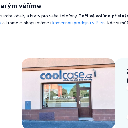
kterým věříme
ouzdra, obaly a kryty pro vaše telefony.
Pečlivě volíme přísluš
u
a kromě e-shopu máme i
kamennou prodejnu v Plzni
, kde si mů