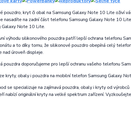
vé pouzdro, kryt či obal na Samsung Galaxy Note 10 Lite oživí vá
e nasadíte na zadní část telefonu Samsung Galaxy Note 10 Lite. 
 Galaxy Note 10 Lite.
vní výhodu silikonového pouzdra patří lepší ochrana telefonu Sa
onátu a to díky tomu, že silikonové pouzdro obepíná celý telef
e nad úroveň displeje.
vá pouzdra doporučujeme pro lepší ochranu vašeho telefonu Sam
lze kryty, obaly i pouzdra na mobilní telefon Samsung Galaxy Not
d se specializuje na zajímavá pouzdra, obaly i kryty od výrobců M
teří nabízí originální kryty na velké spektrum zařízení. Vyzkoušejt