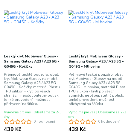
Lesklý kryt Mobiwear Glossy -
Lesklý kryt Mobiwear Glossy -
Samsung Galaxy A23 / A23 5G -
Samsung Galaxy A23 / A23 5G -
G045G - Kočičky
G049G - Mlhovina
Prémiové lesklé pouzdro, obal,
Prémiové lesklé pouzdro, obal,
kryt Mobiwear Glossy na mobil
kryt Mobiwear Glossy na mobil
Samsung Galaxy A23 / A23 5G -
Samsung Galaxy A23 / A23 5G -
G045G - Kočičky, materiál Plast +
G049G - Mlhovina, materiál Plast +
TPU silikon - krytí po všech
TPU silikon - krytí po všech
stranách, neošoupatelný potisk,
stranách, neošoupatelný potisk,
tenké provedení, možnost
tenké provedení, možnost
přichycení na šňůrku
přichycení na šňůrku
Vyrobíme pro vás | Odesíláme za 2-3
Vyrobíme pro vás | Odesíláme za 2-3
dny
dny
0 hodnocení
0 hodnocení
439 Kč
439 Kč