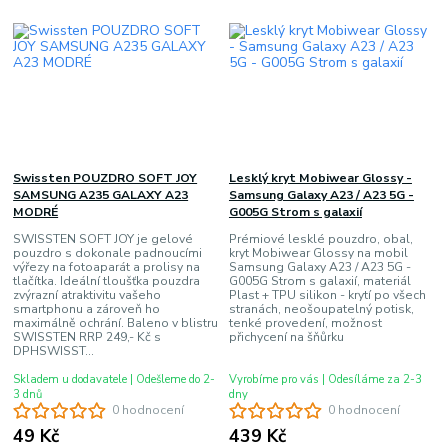
Swissten POUZDRO SOFT JOY
Lesklý kryt Mobiwear Glossy -
SAMSUNG A235 GALAXY A23
Samsung Galaxy A23 / A23 5G -
MODRÉ
G005G Strom s galaxií
SWISSTEN SOFT JOY je gelové
Prémiové lesklé pouzdro, obal,
pouzdro s dokonale padnoucími
kryt Mobiwear Glossy na mobil
výřezy na fotoaparát a prolisy na
Samsung Galaxy A23 / A23 5G -
tlačítka. Ideální tloušťka pouzdra
G005G Strom s galaxií, materiál
zvýrazní atraktivitu vašeho
Plast + TPU silikon - krytí po všech
smartphonu a zároveň ho
stranách, neošoupatelný potisk,
maximálně ochrání. Baleno v blistru
tenké provedení, možnost
SWISSTEN RRP 249,- Kč s
přichycení na šňůrku
DPHSWISST...
Skladem u dodavatele | Odešleme do 2-
Vyrobíme pro vás | Odesíláme za 2-3
3 dnů
dny
0 hodnocení
0 hodnocení
49 Kč
439 Kč