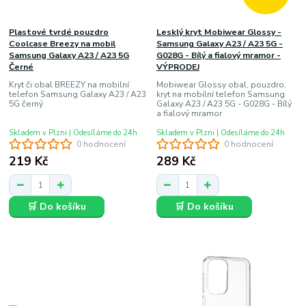
Plastové tvrdé pouzdro
Lesklý kryt Mobiwear Glossy -
Coolcase Breezy na mobil
Samsung Galaxy A23 / A23 5G -
Samsung Galaxy A23 / A23 5G
G028G - Bílý a fialový mramor -
Černé
VÝPRODEJ
Kryt či obal BREEZY na mobilní
Mobiwear Glossy obal, pouzdro,
telefon Samsung Galaxy A23 / A23
kryt na mobilní telefon Samsung
5G černý
Galaxy A23 / A23 5G - G028G - Bílý
a fialový mramor
Skladem v Plzni | Odesíláme do 24h
Skladem v Plzni | Odesíláme do 24h
0 hodnocení
0 hodnocení
219 Kč
289 Kč
🛒 Do košíku
🛒 Do košíku