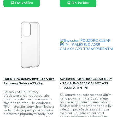
🛒 Do košíku
🛒 Do košíku
FIXED TPU gelový kryt Story pro
Swissten POUZDRO CLEAR JELLY
Samsung Galaxy A23, čirý
- SAMSUNG A235 GALAXY A23
TRANSPARENTNÍ
Gelový kryt FIXED Story
Silikonové pouzdro se speciálním
představuje jednoduchou, ale
nano povrchem, který zabraňuje
přesto efektivní ochranu vašeho
přilepení pouzdra na smartphone.
chytrého telefonu. Je vyroben z
Skvěle padne na smartphone díky
TPU materiálu, který chrání boky a
výřezům pro všechna systémová
záda přístroje před poškrabáním,
rozhraní. Pouzdro chrání před
prachem a případnými pády. Plně
nárazy, prachem a poškrábáním.