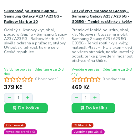
Silikonové pouzdro iSaprio -
Lesklý kryt Mobiwear Glossy -
Samsung Galaxy A23 / A23 5G -
Samsung Galaxy A23 / A23 5G -
Raibow Marble 10
G035G - Tenké rostlinky s květy
Odolný silikonový kryt, obal,
Prémiové lesklé pouzdro, obal,
pouzdro iSaprio - Samsung Galaxy
kryt Mobiwear Glossy na mobil
A23 / A23 5G - Raibow Marble 10 -
Samsung Galaxy A23 / A23 5G -
skvělá ochrana a pružnost, stylový
G035G - Tenké rostlinky s květy,
UV potisk, lehkost, tiskne se v
materiál Plast + TPU silikon - krytí
České republice
po všech stranách, neošoupatelný
potisk, tenké provedení, možnost
přichycení na šňůrku
Vyrobí se pro vás | Odesíláme za 2-3
Vyrobíme pro vás | Odesíláme za 2-3
dny
dny
0 hodnocení
0 hodnocení
379 Kč
469 Kč
🛒 Do košíku
🛒 Do košíku
Oblíbené 🔥
Oblíbené 🔥
Vyrobíme pro vás 🎨
Vyrobíme pro vás 🎨