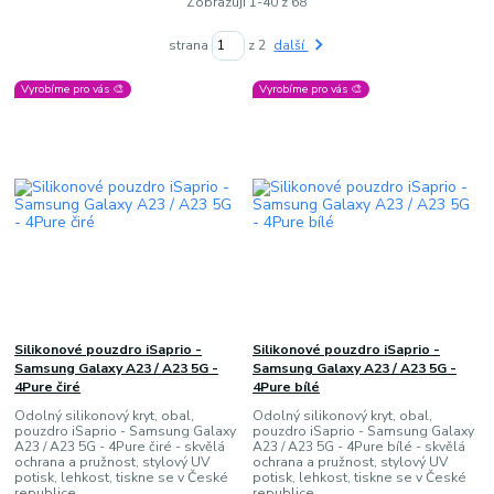
Zobrazuji 1-40 z 68
strana
z 2
další
Vyrobíme pro vás 🎨
Vyrobíme pro vás 🎨
Silikonové pouzdro iSaprio -
Silikonové pouzdro iSaprio -
Samsung Galaxy A23 / A23 5G -
Samsung Galaxy A23 / A23 5G -
4Pure čiré
4Pure bílé
Odolný silikonový kryt, obal,
Odolný silikonový kryt, obal,
pouzdro iSaprio - Samsung Galaxy
pouzdro iSaprio - Samsung Galaxy
A23 / A23 5G - 4Pure čiré - skvělá
A23 / A23 5G - 4Pure bílé - skvělá
ochrana a pružnost, stylový UV
ochrana a pružnost, stylový UV
potisk, lehkost, tiskne se v České
potisk, lehkost, tiskne se v České
republice
republice