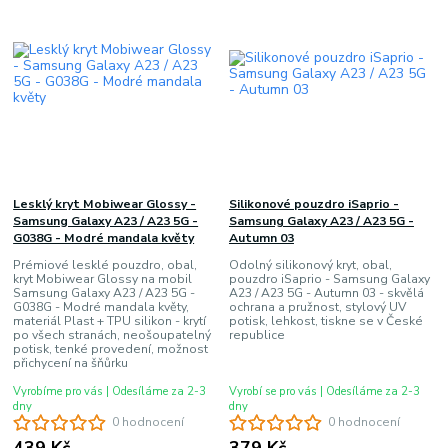
Lesklý kryt Mobiwear Glossy -
Silikonové pouzdro iSaprio -
Samsung Galaxy A23 / A23 5G -
Samsung Galaxy A23 / A23 5G -
G038G - Modré mandala květy
Autumn 03
Prémiové lesklé pouzdro, obal,
Odolný silikonový kryt, obal,
kryt Mobiwear Glossy na mobil
pouzdro iSaprio - Samsung Galaxy
Samsung Galaxy A23 / A23 5G -
A23 / A23 5G - Autumn 03 - skvělá
G038G - Modré mandala květy,
ochrana a pružnost, stylový UV
materiál Plast + TPU silikon - krytí
potisk, lehkost, tiskne se v České
po všech stranách, neošoupatelný
republice
potisk, tenké provedení, možnost
přichycení na šňůrku
Vyrobíme pro vás | Odesíláme za 2-3
Vyrobí se pro vás | Odesíláme za 2-3
dny
dny
0 hodnocení
0 hodnocení
439 Kč
379 Kč