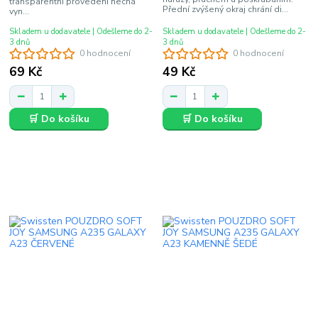
transparentní provedení nechá
Přední zvýšený okraj chrání di...
vyn...
Skladem u dodavatele | Odešleme do 2-
Skladem u dodavatele | Odešleme do 2-
3 dnů
3 dnů
0 hodnocení
0 hodnocení
69 Kč
49 Kč
🛒 Do košíku
🛒 Do košíku