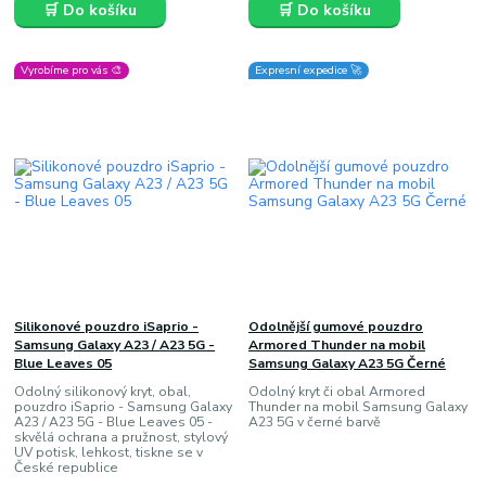
🛒 Do košíku
🛒 Do košíku
Vyrobíme pro vás 🎨
Expresní expedice 🚀
Silikonové pouzdro iSaprio -
Odolnější gumové pouzdro
Samsung Galaxy A23 / A23 5G -
Armored Thunder na mobil
Blue Leaves 05
Samsung Galaxy A23 5G Černé
Odolný silikonový kryt, obal,
Odolný kryt či obal Armored
pouzdro iSaprio - Samsung Galaxy
Thunder na mobil Samsung Galaxy
A23 / A23 5G - Blue Leaves 05 -
A23 5G v černé barvě
skvělá ochrana a pružnost, stylový
UV potisk, lehkost, tiskne se v
České republice