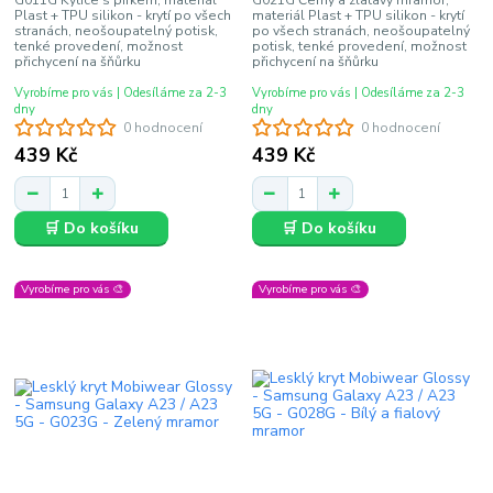
G011G Kytice s pírkem, materiál
G021G Černý a zlatavý mramor,
Plast + TPU silikon - krytí po všech
materiál Plast + TPU silikon - krytí
stranách, neošoupatelný potisk,
po všech stranách, neošoupatelný
tenké provedení, možnost
potisk, tenké provedení, možnost
přichycení na šňůrku
přichycení na šňůrku
Vyrobíme pro vás | Odesíláme za 2-3
Vyrobíme pro vás | Odesíláme za 2-3
dny
dny
0 hodnocení
0 hodnocení
439 Kč
439 Kč
🛒 Do košíku
🛒 Do košíku
Vyrobíme pro vás 🎨
Vyrobíme pro vás 🎨