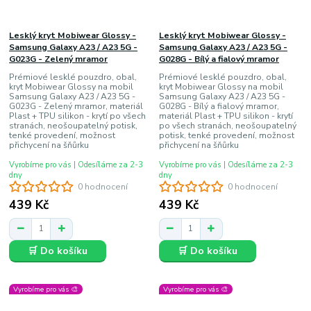
Lesklý kryt Mobiwear Glossy -
Lesklý kryt Mobiwear Glossy -
Samsung Galaxy A23 / A23 5G -
Samsung Galaxy A23 / A23 5G -
G023G - Zelený mramor
G028G - Bílý a fialový mramor
Prémiové lesklé pouzdro, obal,
Prémiové lesklé pouzdro, obal,
kryt Mobiwear Glossy na mobil
kryt Mobiwear Glossy na mobil
Samsung Galaxy A23 / A23 5G -
Samsung Galaxy A23 / A23 5G -
G023G - Zelený mramor, materiál
G028G - Bílý a fialový mramor,
Plast + TPU silikon - krytí po všech
materiál Plast + TPU silikon - krytí
stranách, neošoupatelný potisk,
po všech stranách, neošoupatelný
tenké provedení, možnost
potisk, tenké provedení, možnost
přichycení na šňůrku
přichycení na šňůrku
Vyrobíme pro vás | Odesíláme za 2-3
Vyrobíme pro vás | Odesíláme za 2-3
dny
dny
0 hodnocení
0 hodnocení
439 Kč
439 Kč
🛒 Do košíku
🛒 Do košíku
Vyrobíme pro vás 🎨
Vyrobíme pro vás 🎨