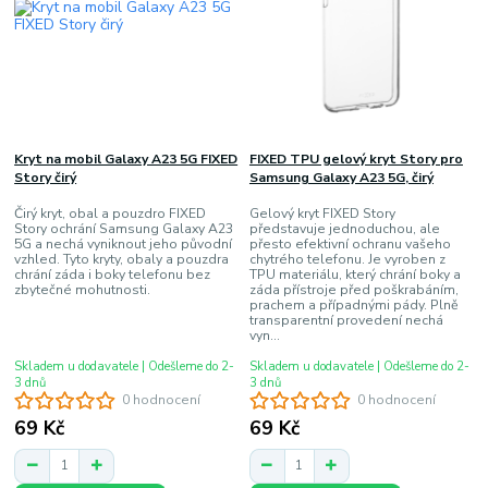
Kryt na mobil Galaxy A23 5G FIXED
FIXED TPU gelový kryt Story pro
Story čirý
Samsung Galaxy A23 5G, čirý
Čirý kryt, obal a pouzdro FIXED
Gelový kryt FIXED Story
Story ochrání Samsung Galaxy A23
představuje jednoduchou, ale
5G a nechá vyniknout jeho původní
přesto efektivní ochranu vašeho
vzhled. Tyto kryty, obaly a pouzdra
chytrého telefonu. Je vyroben z
chrání záda i boky telefonu bez
TPU materiálu, který chrání boky a
zbytečné mohutnosti.
záda přístroje před poškrabáním,
prachem a případnými pády. Plně
transparentní provedení nechá
vyn...
Skladem u dodavatele | Odešleme do 2-
Skladem u dodavatele | Odešleme do 2-
3 dnů
3 dnů
0 hodnocení
0 hodnocení
69 Kč
69 Kč