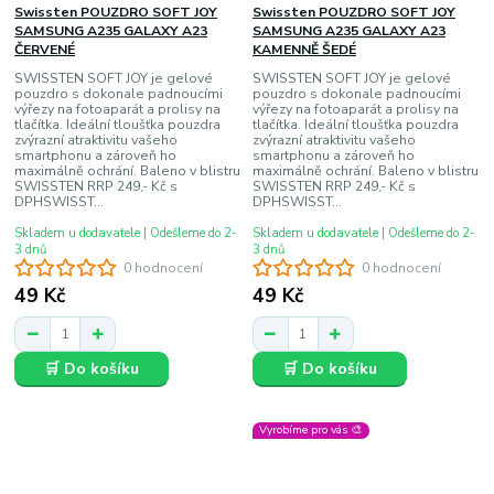
Swissten POUZDRO SOFT JOY
Swissten POUZDRO SOFT JOY
SAMSUNG A235 GALAXY A23
SAMSUNG A235 GALAXY A23
ČERVENÉ
KAMENNĚ ŠEDÉ
SWISSTEN SOFT JOY je gelové
SWISSTEN SOFT JOY je gelové
pouzdro s dokonale padnoucími
pouzdro s dokonale padnoucími
výřezy na fotoaparát a prolisy na
výřezy na fotoaparát a prolisy na
tlačítka. Ideální tloušťka pouzdra
tlačítka. Ideální tloušťka pouzdra
zvýrazní atraktivitu vašeho
zvýrazní atraktivitu vašeho
smartphonu a zároveň ho
smartphonu a zároveň ho
maximálně ochrání. Baleno v blistru
maximálně ochrání. Baleno v blistru
SWISSTEN RRP 249,- Kč s
SWISSTEN RRP 249,- Kč s
DPHSWISST...
DPHSWISST...
Skladem u dodavatele | Odešleme do 2-
Skladem u dodavatele | Odešleme do 2-
3 dnů
3 dnů
0 hodnocení
0 hodnocení
49 Kč
49 Kč
🛒 Do košíku
🛒 Do košíku
Vyrobíme pro vás 🎨