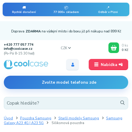
🚚
📦
📍
Rychlé doručení
77 000+ skladem
Odběr v Plzni
Doprava
ZDARMA
na výdejní místo i do boxu již při nákupu nad 899 Kč
+420 777 057 774
0
ks
CZK
info@coolcase.cz
0 Kč
(Po-Pá 8-15:30 hod)
Nabídka 📲
Zvolte model telefonu zde
Úvod
Pouzdra Samsung
Starší modely Samsung
Samsung
Galaxy A23 4G | A23 5G
Silikonová pouzdra