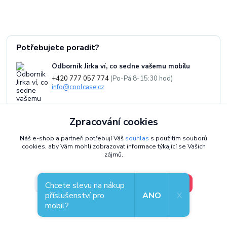
Potřebujete poradit?
Odborník Jirka ví, co sedne vašemu mobilu
+420 777 057 774
(Po-Pá 8-15:30 hod)
info@coolcase.cz
Zpracování cookies
Náš e-shop a partneři potřebují Váš
souhlas
s použitím souborů
cookies, aby Vám mohli zobrazovat informace týkající se Vašich
Coolcase - Pouzdra, obaly a kryty, kterým
zájmů.
věříme
Jsme
Jirka a Pavel
- už přes
10 let
vybíráme ty nejlepší pouzdra,
V pořádku, jdu si vybrat
Nastavení
Chcete slevu na nákup
obaly a kryty pro vaše telefony.
Pečlivě volíme příslušenství pro
příslušenství pro
ANO
X
mobily
, které spojuje
styl, odolnost a praktičnost
. Jsme
mobil?
Souhlas můžete odmítnout
zde
.
exkluzivní distributor Mobiwear v Česku
a kromě e-shopu máme i
kamennou prodejnu v Plzni
, kde si můžete kryty prohlédnout.