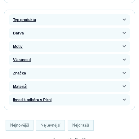
Typ produktu
Barva
Motiv
Vlastnosti
Značka
Materiál
Ihned k odběru v Plzni
Nejnovější
Nejlevnější
Nejdražší