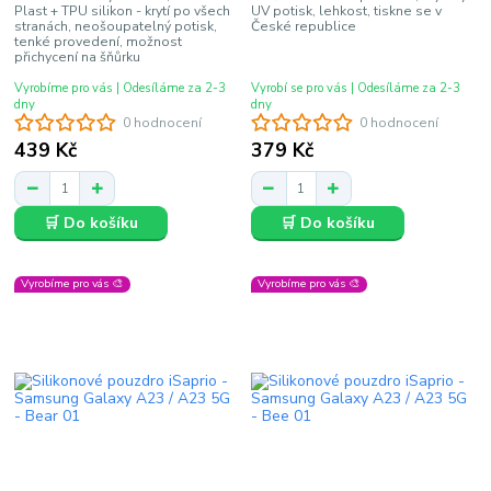
Plast + TPU silikon - krytí po všech
UV potisk, lehkost, tiskne se v
stranách, neošoupatelný potisk,
České republice
tenké provedení, možnost
přichycení na šňůrku
Vyrobíme pro vás | Odesíláme za 2-3
Vyrobí se pro vás | Odesíláme za 2-3
dny
dny
0 hodnocení
0 hodnocení
439 Kč
379 Kč
🛒 Do košíku
🛒 Do košíku
Vyrobíme pro vás 🎨
Vyrobíme pro vás 🎨