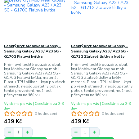
Lesklý kryt Mobiwear Glossy -
Lesklý kryt Mobiwear Glossy -
Samsung Galaxy A23 / A23 5G -
Samsung Galaxy A23 / A23 5G -
G170G Fialová kvítka
G171G Zlatavé lístky a květy
Prémiové lesklé pouzdro, obal,
Prémiové lesklé pouzdro, obal,
kryt Mobiwear Glossy na mobil
kryt Mobiwear Glossy na mobil
Samsung Galaxy A23 / A23 5G -
Samsung Galaxy A23 / A23 5G -
G170G Fialová kvítka, materiál
G171G Zlatavé lístky a květy,
Plast + TPU silikon - krytí po všech
materiál Plast + TPU silikon - krytí
stranách, neošoupatelný potisk,
po všech stranách, neošoupatelný
tenké provedení, možnost
potisk, tenké provedení, možnost
přichycení na šňůrku
přichycení na šňůrku
Vyrobíme pro vás | Odesíláme za 2-3
Vyrobíme pro vás | Odesíláme za 2-3
dny
dny
0 hodnocení
0 hodnocení
439 Kč
439 Kč