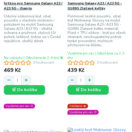
fotkou pro Samsung Galaxy A23 /
Samsung Galaxy A23 / A23 5G -
A23 5G - iSaprio
G169G Zlatavé kvítky
Odolný silikonový kryt, obal,
Prémiové lesklé pouzdro, obal,
pouzdro s vlastním motivem /
kryt Mobiwear Glossy na mobil
potiskem na mobil Samsung
Samsung Galaxy A23 / A23 5G -
Galaxy A23 / A23 5G - skvělá
G169G Zlatavé kvítky, materiál
ochrana a pružnost, stylový UV
Plast + TPU silikon - krytí po všech
potisk, lehkost, tiskne se v České
stranách, neošoupatelný potisk,
republice, skvělý dárek
tenké provedení, možnost
přichycení na šňůrku
Vyrobíme pro vás | Odesíláme za 2-3
Na zakázku | Odesíláme do 2–4 dnů 🛠️
dny
0 hodnocení
0 hodnocení
469 Kč
439 Kč
🛒 Do košíku
🛒 Do košíku
Vyrobíme pro vás 🎨
Oblíbené 🔥
Vyrobíme pro vás 🎨