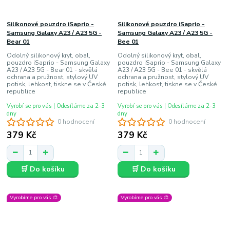
Silikonové pouzdro iSaprio -
Silikonové pouzdro iSaprio -
Samsung Galaxy A23 / A23 5G -
Samsung Galaxy A23 / A23 5G -
Bear 01
Bee 01
Odolný silikonový kryt, obal,
Odolný silikonový kryt, obal,
pouzdro iSaprio - Samsung Galaxy
pouzdro iSaprio - Samsung Galaxy
A23 / A23 5G - Bear 01 - skvělá
A23 / A23 5G - Bee 01 - skvělá
ochrana a pružnost, stylový UV
ochrana a pružnost, stylový UV
potisk, lehkost, tiskne se v České
potisk, lehkost, tiskne se v České
republice
republice
Vyrobí se pro vás | Odesíláme za 2-3
Vyrobí se pro vás | Odesíláme za 2-3
dny
dny
0 hodnocení
0 hodnocení
379 Kč
379 Kč
🛒 Do košíku
🛒 Do košíku
Vyrobíme pro vás 🎨
Vyrobíme pro vás 🎨