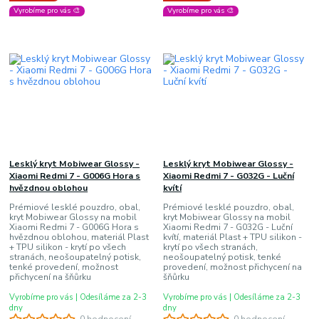
Vyrobíme pro vás 🎨
Vyrobíme pro vás 🎨
Lesklý kryt Mobiwear Glossy -
Lesklý kryt Mobiwear Glossy -
Xiaomi Redmi 7 - G006G Hora s
Xiaomi Redmi 7 - G032G - Luční
hvězdnou oblohou
kvítí
Prémiové lesklé pouzdro, obal,
Prémiové lesklé pouzdro, obal,
kryt Mobiwear Glossy na mobil
kryt Mobiwear Glossy na mobil
Xiaomi Redmi 7 - G006G Hora s
Xiaomi Redmi 7 - G032G - Luční
hvězdnou oblohou, materiál Plast
kvítí, materiál Plast + TPU silikon -
+ TPU silikon - krytí po všech
krytí po všech stranách,
stranách, neošoupatelný potisk,
neošoupatelný potisk, tenké
tenké provedení, možnost
provedení, možnost přichycení na
přichycení na šňůrku
šňůrku
Vyrobíme pro vás | Odesíláme za 2-3
Vyrobíme pro vás | Odesíláme za 2-3
dny
dny