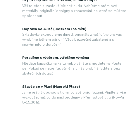
Styl, který sedne - Ochrana, co dává smysl
Váš telefon si zaslouží víc než nudu. Nabízíme prémiové
materiály, originální designy a zpracování, na které se můžete
spolehnout.
Doprava od 49 Kč (Bleskem i na míru)
Skladovky expedujeme ihned, originály z naší dílny pro vás
vyrobíme během pár dní. Vždy bezpečně zabalené a s
jasným info o doručení.
Poradíme s výběrem, vyřešíme výměnu
Hledáte kapsičku na kartu nebo váháte s modelem? Ptejte
se. Pokud se netrefíte, výměna u nás probíhá rychle a bez
zbytečných dotazů.
Stavte se v Plzni (Naproti Plaze)
Jsme reálný obchod s lidmi, co své práci rozumí. Přijďte si vše
vyzkoušet naživo do naší prodejny v Přemyslově ulici (Po–Pá
8–15:30 h).