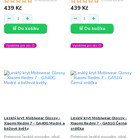
0 hodnocení
0 hodnocení
439 Kč
439 Kč
🛒 Do košíku
🛒 Do košíku
Vyrobíme pro vás 🎨
Vyrobíme pro vás 🎨
Lesklý kryt Mobiwear Glossy -
Lesklý kryt Mobiwear Glossy -
Xiaomi Redmi 7 - GA40G Modré a
Xiaomi Redmi 7 - GA51G Černá
béžové květy
srdíčka
Prémiové lesklé pouzdro, obal,
Prémiové lesklé pouzdro, obal,