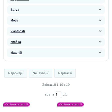
Barva
Motiv
Vlastnosti
Značka
Materiál
Nejnovější
Nejlevnější
Nejdražší
Zobrazuji 1-19 z 19
strana
z 1
Vyrobíme pro vás 🎨
Vyrobíme pro vás 🎨