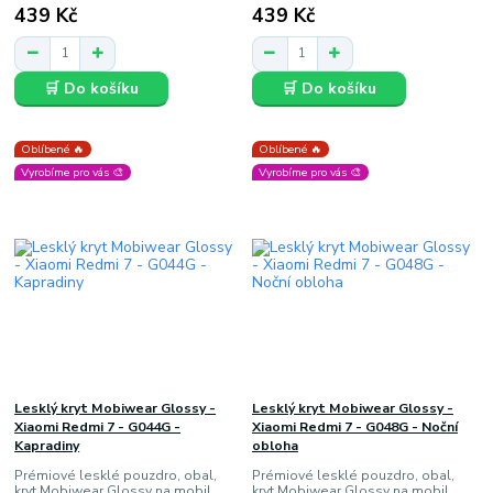
439 Kč
439 Kč
🛒 Do košíku
🛒 Do košíku
Oblíbené 🔥
Oblíbené 🔥
Vyrobíme pro vás 🎨
Vyrobíme pro vás 🎨
Lesklý kryt Mobiwear Glossy -
Lesklý kryt Mobiwear Glossy -
Xiaomi Redmi 7 - G044G -
Xiaomi Redmi 7 - G048G - Noční
Kapradiny
obloha
Prémiové lesklé pouzdro, obal,
Prémiové lesklé pouzdro, obal,
kryt Mobiwear Glossy na mobil
kryt Mobiwear Glossy na mobil