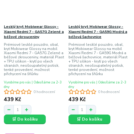
Lesklý kryt Mobiwear Glossy -
Lesklý kryt Mobiwear Glossy -
Xiaomi Redmi 7 - GA57G Zelené a
Xiaomi Redmi 7 - GA59G Modrá a
béžové zkrouceniny
béžová šachovnice
Prémiové lesklé pouzdro, obal,
Prémiové lesklé pouzdro, obal,
kryt Mobiwear Glossy na mobil
kryt Mobiwear Glossy na mobil
Xiaomi Redmi 7 - GA57G Zelené a
Xiaomi Redmi 7 - GA59G Modrá a
béžové zkrouceniny, materiál Plast
béžová šachovnice, materiál Plast
+ TPU silikon - krytí po všech
+ TPU silikon - krytí po všech
stranách, neošoupatelný potisk,
stranách, neošoupatelný potisk,
tenké provedení, možnost
tenké provedení, možnost
přichycení na šňůrku
přichycení na šňůrku
Vyrobíme pro vás | Odesíláme za 2-3
Vyrobíme pro vás | Odesíláme za 2-3
dny
dny
0 hodnocení
0 hodnocení
439 Kč
439 Kč
🛒 Do košíku
🛒 Do košíku