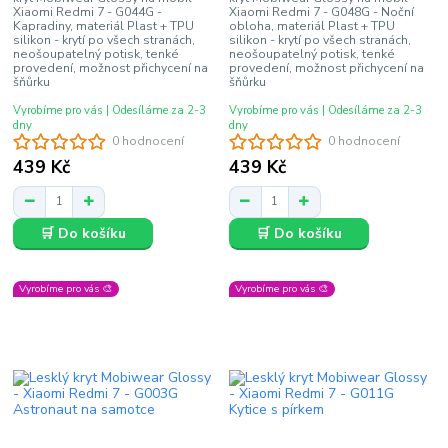
Xiaomi Redmi 7 - G044G -
Xiaomi Redmi 7 - G048G - Noční
Kapradiny, materiál Plast + TPU
obloha, materiál Plast + TPU
silikon - krytí po všech stranách,
silikon - krytí po všech stranách,
neošoupatelný potisk, tenké
neošoupatelný potisk, tenké
provedení, možnost přichycení na
provedení, možnost přichycení na
šňůrku
šňůrku
Vyrobíme pro vás | Odesíláme za 2-3
Vyrobíme pro vás | Odesíláme za 2-3
dny
dny
0 hodnocení
0 hodnocení
439 Kč
439 Kč
🛒 Do košíku
🛒 Do košíku
Vyrobíme pro vás 🎨
Vyrobíme pro vás 🎨