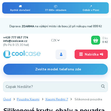
🚚
📦
📍
Rychlé doručení
77 000+ skladem
Odběr v Plzni
Doprava
ZDARMA
na výdejní místo i do boxu již při nákupu nad 899 Kč
+420 777 057 774
0
ks
CZK
info@coolcase.cz
0 Kč
(Po-Pá 8-15:30 hod)
Nabídka 📲
Zvolte model telefonu zde
Úvod
Pouzdra Xiaomi
Xiaomi Redmi 7
Silikonová pouzdra
Silikonové kryty, obaly a pouzdra