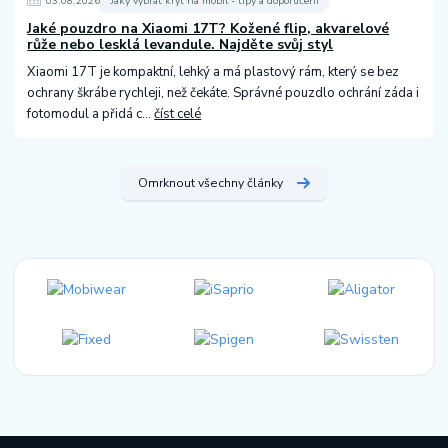
03
.
08
.
2026
Jaký vybrat kryt na mobil - tipy a doporučení
Jaké pouzdro na Xiaomi 17T? Kožené flip, akvarelové
růže nebo lesklá levandule. Najděte svůj styl
Xiaomi 17T je kompaktní, lehký a má plastový rám, který se bez
ochrany škrábe rychleji, než čekáte. Správné pouzdlo ochrání záda i
fotomodul a přidá c...
číst celé
Omrknout všechny články