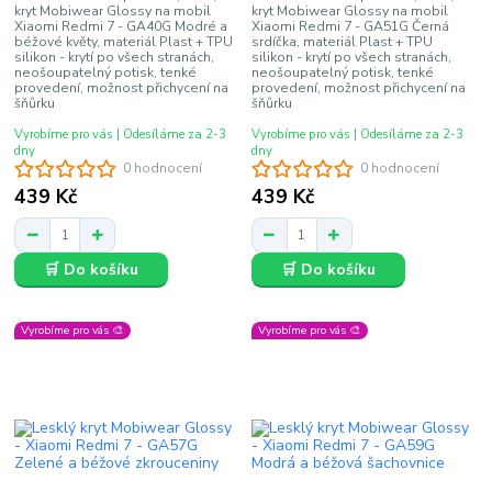
kryt Mobiwear Glossy na mobil
kryt Mobiwear Glossy na mobil
Xiaomi Redmi 7 - GA40G Modré a
Xiaomi Redmi 7 - GA51G Černá
béžové květy, materiál Plast + TPU
srdíčka, materiál Plast + TPU
silikon - krytí po všech stranách,
silikon - krytí po všech stranách,
neošoupatelný potisk, tenké
neošoupatelný potisk, tenké
provedení, možnost přichycení na
provedení, možnost přichycení na
šňůrku
šňůrku
Vyrobíme pro vás | Odesíláme za 2-3
Vyrobíme pro vás | Odesíláme za 2-3
dny
dny
0 hodnocení
0 hodnocení
439 Kč
439 Kč
🛒 Do košíku
🛒 Do košíku
Vyrobíme pro vás 🎨
Vyrobíme pro vás 🎨