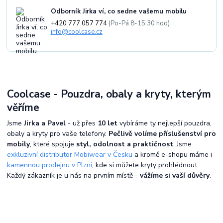
Odborník Jirka ví, co sedne vašemu mobilu
+420 777 057 774
(Po-Pá 8-15:30 hod)
info@coolcase.cz
Coolcase - Pouzdra, obaly a kryty, kterým
věříme
Jsme
Jirka a Pavel
- už přes
10 let
vybíráme ty nejlepší pouzdra,
obaly a kryty pro vaše telefony.
Pečlivě volíme příslušenství pro
mobily
, které spojuje
styl, odolnost a praktičnost
. Jsme
exkluzivní distributor Mobiwear v Česku
a kromě e-shopu máme i
kamennou prodejnu v Plzni
, kde si můžete kryty prohlédnout.
Každý zákazník je u nás na prvním místě -
vážíme si vaší důvěry
.