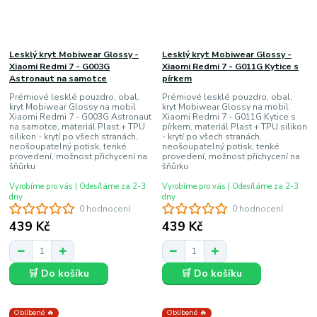
Lesklý kryt Mobiwear Glossy -
Lesklý kryt Mobiwear Glossy -
Xiaomi Redmi 7 - G003G
Xiaomi Redmi 7 - G011G Kytice s
Astronaut na samotce
pírkem
Prémiové lesklé pouzdro, obal,
Prémiové lesklé pouzdro, obal,
kryt Mobiwear Glossy na mobil
kryt Mobiwear Glossy na mobil
Xiaomi Redmi 7 - G003G Astronaut
Xiaomi Redmi 7 - G011G Kytice s
na samotce, materiál Plast + TPU
pírkem, materiál Plast + TPU silikon
silikon - krytí po všech stranách,
- krytí po všech stranách,
neošoupatelný potisk, tenké
neošoupatelný potisk, tenké
provedení, možnost přichycení na
provedení, možnost přichycení na
šňůrku
šňůrku
Vyrobíme pro vás | Odesíláme za 2-3
Vyrobíme pro vás | Odesíláme za 2-3
dny
dny
0 hodnocení
0 hodnocení
439 Kč
439 Kč
🛒 Do košíku
🛒 Do košíku
Oblíbené 🔥
Oblíbené 🔥