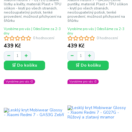
lístky a květy, materiál Plast + TPU
puntíky, materiál Plast + TPU silikon
silikon - krytí po všech stranách,
- krytí po všech stranách,
neošoupatelný potisk, tenké
neošoupatelný potisk, tenké
provedení, možnost přichycení na
provedení, možnost přichycení na
šňůrku
šňůrku
Vyrobíme pro vás | Odesíláme za 2-3
Vyrobíme pro vás | Odesíláme za 2-3
dny
dny
0 hodnocení
0 hodnocení
439 Kč
439 Kč
🛒 Do košíku
🛒 Do košíku
Vyrobíme pro vás 🎨
Vyrobíme pro vás 🎨