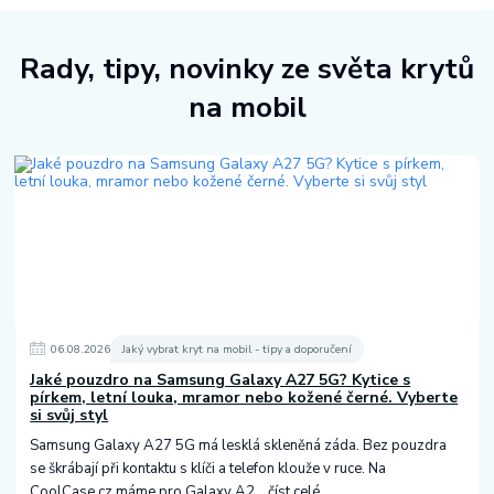
Rady, tipy, novinky ze světa krytů
na mobil
06
.
08
.
2026
Jaký vybrat kryt na mobil - tipy a doporučení
Jaké pouzdro na Samsung Galaxy A27 5G? Kytice s
pírkem, letní louka, mramor nebo kožené černé. Vyberte
si svůj styl
Samsung Galaxy A27 5G má lesklá skleněná záda. Bez pouzdra
se škrábají při kontaktu s klíči a telefon klouže v ruce. Na
CoolCase.cz máme pro Galaxy A2...
číst celé