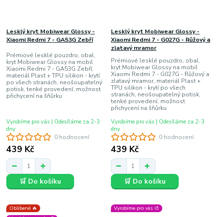
Lesklý kryt Mobiwear Glossy -
Lesklý kryt Mobiwear Glossy -
Xiaomi Redmi 7 - GA53G Zebří
Xiaomi Redmi 7 - G027G - Růžový a
zlatavý mramor
Prémiové lesklé pouzdro, obal,
Prémiové lesklé pouzdro, obal,
kryt Mobiwear Glossy na mobil
kryt Mobiwear Glossy na mobil
Xiaomi Redmi 7 - GA53G Zebří,
Xiaomi Redmi 7 - G027G - Růžový a
materiál Plast + TPU silikon - krytí
zlatavý mramor, materiál Plast +
po všech stranách, neošoupatelný
TPU silikon - krytí po všech
potisk, tenké provedení, možnost
stranách, neošoupatelný potisk,
přichycení na šňůrku
tenké provedení, možnost
přichycení na šňůrku
Vyrobíme pro vás | Odesíláme za 2-3
Vyrobíme pro vás | Odesíláme za 2-3
dny
dny
0 hodnocení
0 hodnocení
439 Kč
439 Kč
🛒 Do košíku
🛒 Do košíku
Oblíbené 🔥
Vyrobíme pro vás 🎨