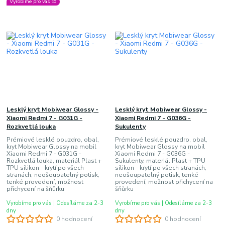
Vyrobíme pro vás 🎨
Lesklý kryt Mobiwear Glossy -
Lesklý kryt Mobiwear Glossy -
Xiaomi Redmi 7 - G031G -
Xiaomi Redmi 7 - G036G -
Rozkvetlá louka
Sukulenty
Prémiové lesklé pouzdro, obal,
Prémiové lesklé pouzdro, obal,
kryt Mobiwear Glossy na mobil
kryt Mobiwear Glossy na mobil
Xiaomi Redmi 7 - G031G -
Xiaomi Redmi 7 - G036G -
Rozkvetlá louka, materiál Plast +
Sukulenty, materiál Plast + TPU
TPU silikon - krytí po všech
silikon - krytí po všech stranách,
stranách, neošoupatelný potisk,
neošoupatelný potisk, tenké
tenké provedení, možnost
provedení, možnost přichycení na
přichycení na šňůrku
šňůrku
Vyrobíme pro vás | Odesíláme za 2-3
Vyrobíme pro vás | Odesíláme za 2-3
dny
dny
0 hodnocení
0 hodnocení