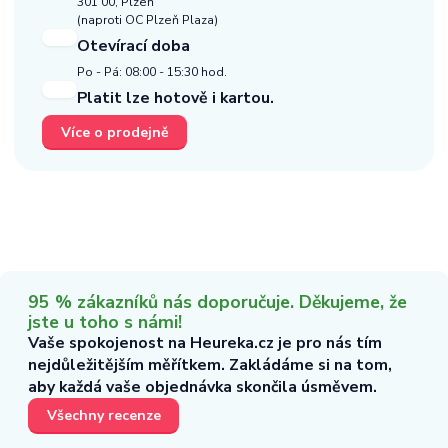
301 00, Plzeň
(naproti OC Plzeň Plaza)
Otevírací doba
Po - Pá: 08:00 - 15:30 hod.
Platit lze hotově i kartou.
Více o prodejně
95 % zákazníků nás doporučuje. Děkujeme, že
jste u toho s námi!
Vaše spokojenost na Heureka.cz je pro nás tím
nejdůležitějším měřítkem. Zakládáme si na tom,
aby každá vaše objednávka skončila úsměvem.
Všechny recenze