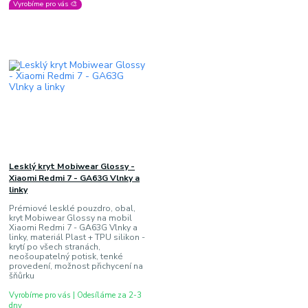
Vyrobíme pro vás 🎨
Lesklý kryt Mobiwear Glossy -
Xiaomi Redmi 7 - GA63G Vlnky a
linky
Prémiové lesklé pouzdro, obal,
kryt Mobiwear Glossy na mobil
Xiaomi Redmi 7 - GA63G Vlnky a
linky, materiál Plast + TPU silikon -
krytí po všech stranách,
neošoupatelný potisk, tenké
provedení, možnost přichycení na
šňůrku
Vyrobíme pro vás | Odesíláme za 2-3
dny