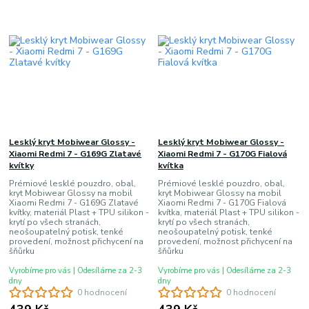
Lesklý kryt Mobiwear Glossy -
Lesklý kryt Mobiwear Glossy -
Xiaomi Redmi 7 - G169G Zlatavé
Xiaomi Redmi 7 - G170G Fialová
kvítky
kvítka
Prémiové lesklé pouzdro, obal,
Prémiové lesklé pouzdro, obal,
kryt Mobiwear Glossy na mobil
kryt Mobiwear Glossy na mobil
Xiaomi Redmi 7 - G169G Zlatavé
Xiaomi Redmi 7 - G170G Fialová
kvítky, materiál Plast + TPU silikon -
kvítka, materiál Plast + TPU silikon -
krytí po všech stranách,
krytí po všech stranách,
neošoupatelný potisk, tenké
neošoupatelný potisk, tenké
provedení, možnost přichycení na
provedení, možnost přichycení na
šňůrku
šňůrku
Vyrobíme pro vás | Odesíláme za 2-3
Vyrobíme pro vás | Odesíláme za 2-3
dny
dny
0 hodnocení
0 hodnocení