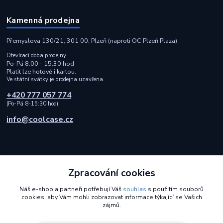
Kamenná prodejna
Přemyslova 130/21, 301 00, Plzeň (naproti OC Plzeň Plaza)
Otevírací doba prodejny:
Po-Pá 8:00 - 15:30 hod
Platit lze hotově i kartou.
Ve státní svátky je prodejna uzavřena.
+420 777 057 774
(Po-Pá 8-15:30 hod)
info@coolcase.cz
Zpracování cookies
Rychlá a spolehlivá doprava i bezpečná online platba
Náš e-shop a partneři potřebují Váš
souhlas
s použitím souborů
cookies, aby Vám mohli zobrazovat informace týkající se Vašich
2014 - 2026 © Coolcase.cz - Pouzdra, kryty, obaly, ochranná skla a
zájmů.
příslušenství na mobilní telefony