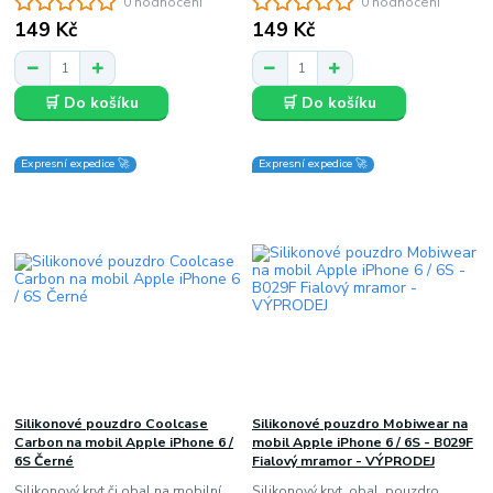
0 hodnocení
0 hodnocení
149 Kč
149 Kč
🛒 Do košíku
🛒 Do košíku
Expresní expedice 🚀
Expresní expedice 🚀
Silikonové pouzdro Coolcase
Silikonové pouzdro Mobiwear na
Carbon na mobil Apple iPhone 6 /
mobil Apple iPhone 6 / 6S - B029F
6S Černé
Fialový mramor - VÝPRODEJ
Silikonový kryt či obal na mobilní
Silikonový kryt, obal, pouzdro