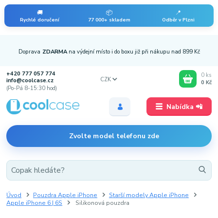
🚚
📦
📍
Rychlé doručení
77 000+ skladem
Odběr v Plzni
Doprava
ZDARMA
na výdejní místo i do boxu již při nákupu nad 899 Kč
+420 777 057 774
0
ks
CZK
info@coolcase.cz
0 Kč
(Po-Pá 8-15:30 hod)
Nabídka 📲
Zvolte model telefonu zde
Úvod
Pouzdra Apple iPhone
Starší modely Apple iPhone
Apple iPhone 6 | 6S
Silikonová pouzdra