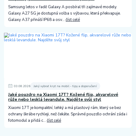
Samsung letos v řadě Galaxy A posbíral tři zajímavé modely.
Galaxy A27 5G je dostupná volba s výbavou, která překvapuje.
Galaxy A37 přináší IP68 a osv...
číst celé
03
.
08
.
2026
Jaký vybrat kryt na mobil - tipy a doporučení
Jaké pouzdro na Xiaomi 17T? Kožené flip, akvarelové
růže nebo lesklá levandule. Najděte svůj styl
Xiaomi 17T je kompaktní, lehký a má plastový rám, který se bez
ochrany škrábe rychleji, než čekáte. Správné pouzdlo ochrání záda i
fotomodul a přidá c...
číst celé