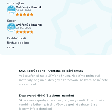
super výběr
Ověřený zákazník
04. 08. 2026
Super
Ověřený zákazník
03. 08. 2026
Kvalitní zboží
Rychle dodáno
cena
Styl, který sedne - Ochrana, co dává smysl
Váš telefon si zaslouží víc než nudu. Nabízíme prémiové
materiály, originální designy a zpracování, na které se můžete
spolehnout.
Doprava od 49 Kč (Bleskem i na míru)
Skladovky expedujeme ihned, originály z naší dílny pro vás
vyrobíme během pár dní. Vždy bezpečně zabalené a s
jasným info o doručení.