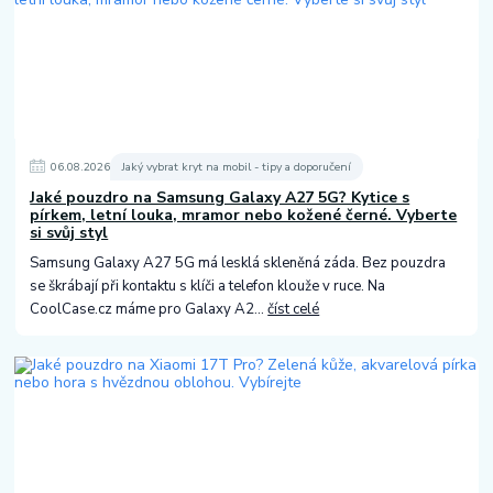
06
.
08
.
2026
Jaký vybrat kryt na mobil - tipy a doporučení
Jaké pouzdro na Samsung Galaxy A27 5G? Kytice s
pírkem, letní louka, mramor nebo kožené černé. Vyberte
si svůj styl
Samsung Galaxy A27 5G má lesklá skleněná záda. Bez pouzdra
se škrábají při kontaktu s klíči a telefon klouže v ruce. Na
CoolCase.cz máme pro Galaxy A2...
číst celé