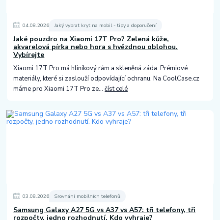
04
.
08
.
2026
Jaký vybrat kryt na mobil - tipy a doporučení
Jaké pouzdro na Xiaomi 17T Pro? Zelená kůže,
akvarelová pírka nebo hora s hvězdnou oblohou.
Vybírejte
Xiaomi 17T Pro má hliníkový rám a skleněná záda. Prémiové
materiály, které si zaslouží odpovídající ochranu. Na CoolCase.cz
máme pro Xiaomi 17T Pro ze...
číst celé
03
.
08
.
2026
Srovnání mobilních telefonů
Samsung Galaxy A27 5G vs A37 vs A57: tři telefony, tři
rozpočty, jedno rozhodnutí. Kdo vyhraje?