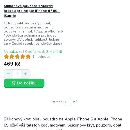
Silikonové pouzdro s vlastní
fotkou pro Apple iPhone 6 / 6S -
iSaprio
Odolný silikonový kryt, obal,
pouzdro s vlastním motivem /
potiskem na mobil Apple iPhone 6
/ 6S- skvělá ochrana a pružnost,
stylový UV potisk, lehkost, tiskne
se v České republice, skvělý dárek
Na zakázku | Odesíláme do 2–4 dnů 🛠️
1 hodnocení
469 Kč
🛒 Do košíku
strana
z 1
Silikonový kryt, obal, pouzdro na Apple iPhone 6 a Apple iPhone
6S oživí váš telefon cool motivem. Silikonový kryt, pouzdro, obal