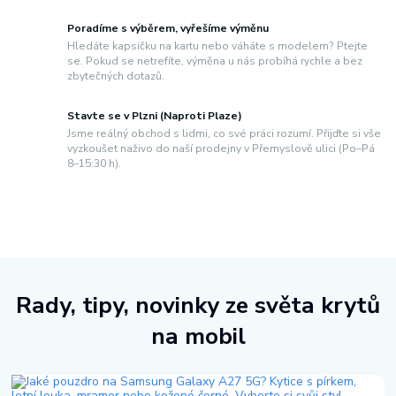
Poradíme s výběrem, vyřešíme výměnu
Hledáte kapsičku na kartu nebo váháte s modelem? Ptejte
se. Pokud se netrefíte, výměna u nás probíhá rychle a bez
zbytečných dotazů.
Stavte se v Plzni (Naproti Plaze)
Jsme reálný obchod s lidmi, co své práci rozumí. Přijďte si vše
vyzkoušet naživo do naší prodejny v Přemyslově ulici (Po–Pá
8–15:30 h).
Rady, tipy, novinky ze světa krytů
na mobil