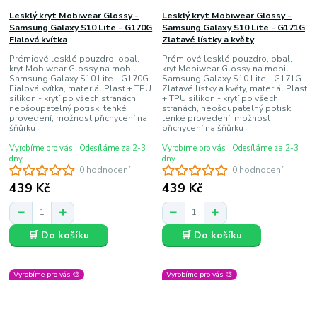
Lesklý kryt Mobiwear Glossy -
Lesklý kryt Mobiwear Glossy -
Samsung Galaxy S10 Lite - G170G
Samsung Galaxy S10 Lite - G171G
Fialová kvítka
Zlatavé lístky a květy
Prémiové lesklé pouzdro, obal,
Prémiové lesklé pouzdro, obal,
kryt Mobiwear Glossy na mobil
kryt Mobiwear Glossy na mobil
Samsung Galaxy S10 Lite - G170G
Samsung Galaxy S10 Lite - G171G
Fialová kvítka, materiál Plast + TPU
Zlatavé lístky a květy, materiál Plast
silikon - krytí po všech stranách,
+ TPU silikon - krytí po všech
neošoupatelný potisk, tenké
stranách, neošoupatelný potisk,
provedení, možnost přichycení na
tenké provedení, možnost
šňůrku
přichycení na šňůrku
Vyrobíme pro vás | Odesíláme za 2-3
Vyrobíme pro vás | Odesíláme za 2-3
dny
dny
0 hodnocení
0 hodnocení
439 Kč
439 Kč
🛒 Do košíku
🛒 Do košíku
Vyrobíme pro vás 🎨
Vyrobíme pro vás 🎨