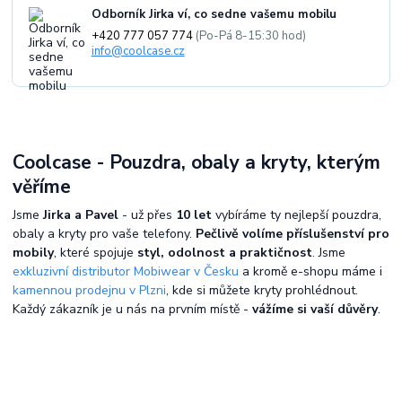
Odborník Jirka ví, co sedne vašemu mobilu
+420 777 057 774
(Po-Pá 8-15:30 hod)
info@coolcase.cz
Coolcase - Pouzdra, obaly a kryty, kterým
věříme
Jsme
Jirka a Pavel
- už přes
10 let
vybíráme ty nejlepší pouzdra,
obaly a kryty pro vaše telefony.
Pečlivě volíme příslušenství pro
mobily
, které spojuje
styl, odolnost a praktičnost
. Jsme
exkluzivní distributor Mobiwear v Česku
a kromě e-shopu máme i
kamennou prodejnu v Plzni
, kde si můžete kryty prohlédnout.
Každý zákazník je u nás na prvním místě -
vážíme si vaší důvěry
.