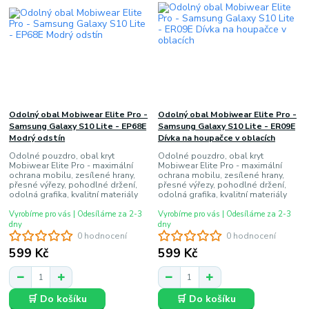
Odolný obal Mobiwear Elite Pro -
Odolný obal Mobiwear Elite Pro -
Samsung Galaxy S10 Lite - EP68E
Samsung Galaxy S10 Lite - ER09E
Modrý odstín
Dívka na houpačce v oblacích
Odolné pouzdro, obal kryt
Odolné pouzdro, obal kryt
Mobiwear Elite Pro - maximální
Mobiwear Elite Pro - maximální
ochrana mobilu, zesílené hrany,
ochrana mobilu, zesílené hrany,
přesné výřezy, pohodlné držení,
přesné výřezy, pohodlné držení,
odolná grafika, kvalitní materiály
odolná grafika, kvalitní materiály
Vyrobíme pro vás | Odesíláme za 2-3
Vyrobíme pro vás | Odesíláme za 2-3
dny
dny
0 hodnocení
0 hodnocení
599 Kč
599 Kč
🛒 Do košíku
🛒 Do košíku