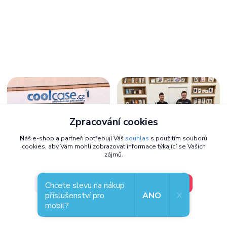
Zpracování cookies
Náš e-shop a partneři potřebují Váš
souhlas
s použitím souborů
cookies, aby Vám mohli zobrazovat informace týkající se Vašich
zájmů.
Zastavte se osobně,
těšíme se na
V pořádku, jdu si vybrat
Nastavení
vás
Chcete slevu na nákup
příslušenství pro
ANO
X
Kde nás najdete
mobil?
Souhlas můžete odmítnout
zde
.
Přemyslova 130/21
301 00, Plzeň