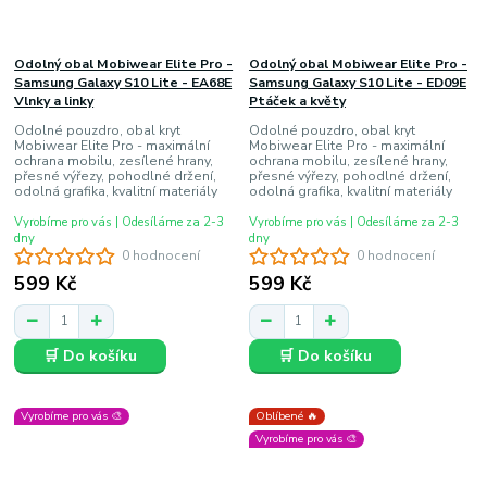
Odolný obal Mobiwear Elite Pro -
Odolný obal Mobiwear Elite Pro -
Samsung Galaxy S10 Lite - EA68E
Samsung Galaxy S10 Lite - ED09E
Vlnky a linky
Ptáček a květy
Odolné pouzdro, obal kryt
Odolné pouzdro, obal kryt
Mobiwear Elite Pro - maximální
Mobiwear Elite Pro - maximální
ochrana mobilu, zesílené hrany,
ochrana mobilu, zesílené hrany,
přesné výřezy, pohodlné držení,
přesné výřezy, pohodlné držení,
odolná grafika, kvalitní materiály
odolná grafika, kvalitní materiály
Vyrobíme pro vás | Odesíláme za 2-3
Vyrobíme pro vás | Odesíláme za 2-3
dny
dny
0 hodnocení
0 hodnocení
599 Kč
599 Kč
🛒 Do košíku
🛒 Do košíku
Vyrobíme pro vás 🎨
Oblíbené 🔥
Vyrobíme pro vás 🎨