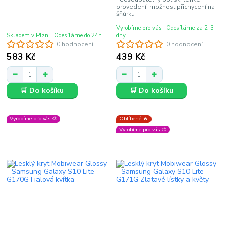
provedení, možnost přichycení na
šňůrku
Vyrobíme pro vás | Odesíláme za 2-3
Skladem v Plzni | Odesíláme do 24h
dny
0 hodnocení
0 hodnocení
583 Kč
439 Kč
🛒 Do košíku
🛒 Do košíku
Vyrobíme pro vás 🎨
Oblíbené 🔥
Vyrobíme pro vás 🎨