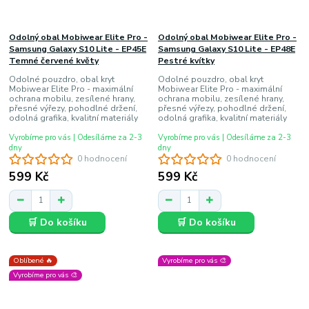
Odolný obal Mobiwear Elite Pro -
Odolný obal Mobiwear Elite Pro -
Samsung Galaxy S10 Lite - EP45E
Samsung Galaxy S10 Lite - EP48E
Temné červené květy
Pestré kvítky
Odolné pouzdro, obal kryt
Odolné pouzdro, obal kryt
Mobiwear Elite Pro - maximální
Mobiwear Elite Pro - maximální
ochrana mobilu, zesílené hrany,
ochrana mobilu, zesílené hrany,
přesné výřezy, pohodlné držení,
přesné výřezy, pohodlné držení,
odolná grafika, kvalitní materiály
odolná grafika, kvalitní materiály
Vyrobíme pro vás | Odesíláme za 2-3
Vyrobíme pro vás | Odesíláme za 2-3
dny
dny
0 hodnocení
0 hodnocení
599 Kč
599 Kč
🛒 Do košíku
🛒 Do košíku
Oblíbené 🔥
Vyrobíme pro vás 🎨
Vyrobíme pro vás 🎨