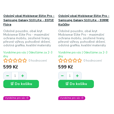
Odolný obal Mobiwear Elite Pro -
Odolný obal Mobiwear Elite Pro -
Samsung Galaxy S10 Lite - E071E
Samsung Galaxy S10 Lite - E099E
Flóra
Kočičky
Odolné pouzdro, obal kryt
Odolné pouzdro, obal kryt
Mobiwear Elite Pro - maximální
Mobiwear Elite Pro - maximální
ochrana mobilu, zesílené hrany,
ochrana mobilu, zesílené hrany,
přesné výřezy, pohodlné držení,
přesné výřezy, pohodlné držení,
odolná grafika, kvalitní materiály
odolná grafika, kvalitní materiály
Vyrobíme pro vás | Odesíláme za 2-3
Vyrobíme pro vás | Odesíláme za 2-3
dny
dny
0 hodnocení
0 hodnocení
599 Kč
599 Kč
🛒 Do košíku
🛒 Do košíku
Vyrobíme pro vás 🎨
Vyrobíme pro vás 🎨