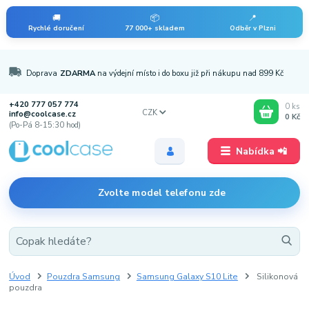
🚚
📦
📍
Rychlé doručení
77 000+ skladem
Odběr v Plzni
Doprava
ZDARMA
na výdejní místo i do boxu již při nákupu nad 899 Kč
+420 777 057 774
0
ks
CZK
info@coolcase.cz
0 Kč
(Po-Pá 8-15:30 hod)
Nabídka 📲
Zvolte model telefonu zde
Úvod
Pouzdra Samsung
Samsung Galaxy S10 Lite
Silikonová
pouzdra