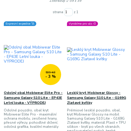
Zobrazuji 1-39 z 39
strana
z 1
Expresní expedice 🚀
Vyrobíme pro vás 🎨
599 Kč
- 3 %
Odolný obal Mobiwear Elite Pro -
Lesklý kryt Mobiwear Glossy -
Samsung Galaxy S10 Lite - EP43E
Samsung Galaxy S10 Lite - G169G
Letní louka - VÝPRODEJ
Zlatavé kvítky
Odolné pouzdro, obal kryt
Prémiové lesklé pouzdro, obal,
Mobiwear Elite Pro - maximální
kryt Mobiwear Glossy na mobil
ochrana mobilu, zesílené hrany,
Samsung Galaxy S10 Lite - G169G
přesné výřezy, pohodlné držení,
Zlatavé kvítky, materiál Plast + TPU
odolná grafika, kvalitní materiály
silikon - krytí po všech stranách,
neošoupatelný potisk, tenké