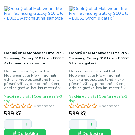
Odolný obal Mobiwear Elite Pro -
Odolný obal Mobiwear Elite Pro -
Samsung Galaxy S10 Lite - E003E
Samsung Galaxy S10 Lite - E005E
Astronaut na samotce
Strom s galaxií
Odolné pouzdro, obal kryt
Odolné pouzdro, obal kryt
Mobiwear Elite Pro - maximální
Mobiwear Elite Pro - maximální
ochrana mobilu, zesílené hrany,
ochrana mobilu, zesílené hrany,
přesné výřezy, pohodlné držení,
přesné výřezy, pohodlné držení,
odolná grafika, kvalitní materiály
odolná grafika, kvalitní materiály
Vyrobíme pro vás | Odesíláme za 2-3
Vyrobíme pro vás | Odesíláme za 2-3
dny
dny
0 hodnocení
0 hodnocení
599 Kč
599 Kč
🛒 Do košíku
🛒 Do košíku