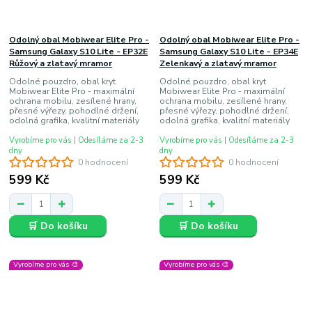
Odolný obal Mobiwear Elite Pro -
Odolný obal Mobiwear Elite Pro -
Samsung Galaxy S10 Lite - EP32E
Samsung Galaxy S10 Lite - EP34E
Růžový a zlatavý mramor
Zelenkavý a zlatavý mramor
Odolné pouzdro, obal kryt
Odolné pouzdro, obal kryt
Mobiwear Elite Pro - maximální
Mobiwear Elite Pro - maximální
ochrana mobilu, zesílené hrany,
ochrana mobilu, zesílené hrany,
přesné výřezy, pohodlné držení,
přesné výřezy, pohodlné držení,
odolná grafika, kvalitní materiály
odolná grafika, kvalitní materiály
Vyrobíme pro vás | Odesíláme za 2-3
Vyrobíme pro vás | Odesíláme za 2-3
dny
dny
0 hodnocení
0 hodnocení
599 Kč
599 Kč
🛒 Do košíku
🛒 Do košíku
Vyrobíme pro vás 🎨
Vyrobíme pro vás 🎨