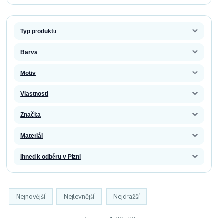
Typ produktu
Barva
Motiv
Vlastnosti
Značka
Materiál
Ihned k odběru v Plzni
Nejnovější
Nejlevnější
Nejdražší