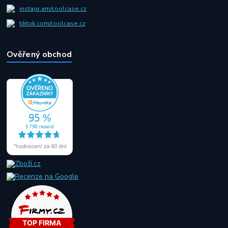
instagr.am/coolcase.cz
tiktok.com/coolcase.cz
Ověřený obchod