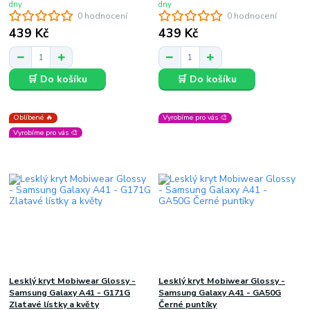
dny
dny
0 hodnocení
0 hodnocení
439 Kč
439 Kč
🛒 Do košíku
🛒 Do košíku
Oblíbené 🔥
Vyrobíme pro vás 🎨
Vyrobíme pro vás 🎨
Lesklý kryt Mobiwear Glossy -
Lesklý kryt Mobiwear Glossy -
Samsung Galaxy A41 - G171G
Samsung Galaxy A41 - GA50G
Zlatavé lístky a květy
Černé puntíky