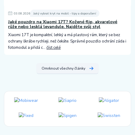
03
.
08
.
2026
Jaký vybrat kryt na mobil - tipy a doporučení
Jaké pouzdro na Xiaomi 17T? Kožené flip, akvarelové
růže nebo lesklá levandule. Najděte svůj styl
Xiaomi 17T je kompaktní, lehký a má plastový rám, který se bez
ochrany škrábe rychleji, než čekáte. Správné pouzdlo ochrání záda i
fotomodul a přidá c...
číst celé
Omrknout všechny články