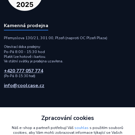
Kamenná prodejna
Přemyslova 130/21, 301 00, Plzeň (naproti OC Plzeň Plaza)
Otevírací doba prodejny:
Po-Pá 8:00 - 15:30 hod
Platit lze hotově i kartou.
Ve státní svátky je prodejna uzavřena.
+420 777 057 774
(Po-Pá 8-15:30 hod)
info@coolcase.cz
Zpracování cookies
Rychlá a spolehlivá doprava i bezpečná online platba
Náš e-shop a partneři potřebují Váš
souhlas
s použitím souborů
cookies, aby Vám mohli zobrazovat informace týkající se Vašich