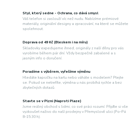
Styl, který sedne - Ochrana, co dává smysl
Váš telefon si zaslouží víc než nudu. Nabízíme prémiové
materiály, originální designy a zpracování, na které se můžete
spolehnout.
Doprava od 49 Kč (Bleskem i na míru)
Skladovky expedujeme ihned, originály z naší dílny pro vás
vyrobíme během pár dní. Vždy bezpečně zabalené a s
jasným info o doručení.
Poradíme s výběrem, vyřešíme výměnu
Hledáte kapsičku na kartu nebo váháte s modelem? Ptejte
se. Pokud se netrefíte, výměna u nás probíhá rychle a bez
zbytečných dotazů.
Stavte se v Plzni (Naproti Plaze)
Jsme reálný obchod s lidmi, co své práci rozumí. Přijďte si vše
vyzkoušet naživo do naší prodejny v Přemyslově ulici (Po–Pá
8–15:30 h).