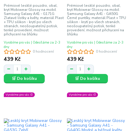
Prémiové lesklé pouzdro, obal,
Prémiové lesklé pouzdro, obal,
kryt Mobiwear Glossy na mobil
kryt Mobiwear Glossy na mobil
Samsung Galaxy A41 - G171G
Samsung Galaxy A41 - GA50G
Zlatavé lístky a květy, materiál Plast
Černé puntíky, materiál Plast + TPU
+ TPU silikon - krytí po všech
silikon - krytí po všech stranách,
stranách, neošoupatelný potisk,
neošoupatelný potisk, tenké
tenké provedení, možnost
provedení, možnost přichycení na
přichycení na šňůrku
šňůrku
Vyrobíme pro vás | Odesíláme za 2-3
Vyrobíme pro vás | Odesíláme za 2-3
dny
dny
0 hodnocení
0 hodnocení
439 Kč
439 Kč
🛒 Do košíku
🛒 Do košíku
Vyrobíme pro vás 🎨
Vyrobíme pro vás 🎨