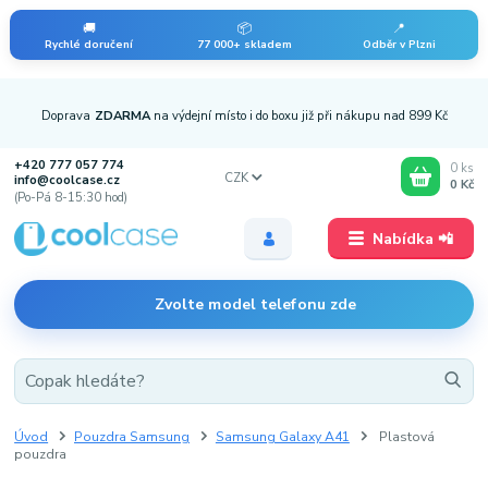
🚚
📦
📍
Rychlé doručení
77 000+ skladem
Odběr v Plzni
Doprava
ZDARMA
na výdejní místo i do boxu již při nákupu nad 899 Kč
+420 777 057 774
0
ks
CZK
info@coolcase.cz
0 Kč
(Po-Pá 8-15:30 hod)
Nabídka 📲
Zvolte model telefonu zde
Úvod
Pouzdra Samsung
Samsung Galaxy A41
Plastová
pouzdra