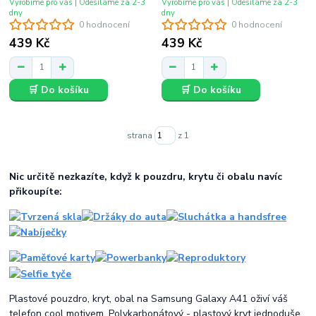
Vyrobíme pro vás | Odesíláme za 2-3
Vyrobíme pro vás | Odesíláme za 2-3
dny
dny
0 hodnocení
0 hodnocení
439 Kč
439 Kč
🛒 Do košíku
🛒 Do košíku
strana
z 1
Nic určitě nezkazíte, když k pouzdru, krytu či obalu navíc
přikoupíte:
Plastové pouzdro, kryt, obal na Samsung Galaxy A41 oživí váš
telefon cool motivem. Polykarbonátový - plastový kryt jednoduše