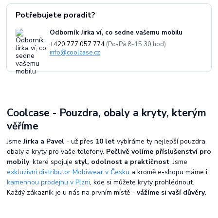
Potřebujete poradit?
Odborník Jirka ví, co sedne vašemu mobilu
+420 777 057 774
(Po-Pá 8-15:30 hod)
info@coolcase.cz
Coolcase - Pouzdra, obaly a kryty, kterým
věříme
Jsme
Jirka a Pavel
- už přes
10 let
vybíráme ty nejlepší pouzdra,
obaly a kryty pro vaše telefony.
Pečlivě volíme příslušenství pro
mobily
, které spojuje
styl, odolnost a praktičnost
. Jsme
exkluzivní distributor Mobiwear v Česku
a kromě e-shopu máme i
kamennou prodejnu v Plzni
, kde si můžete kryty prohlédnout.
Každý zákazník je u nás na prvním místě -
vážíme si vaší důvěry
.