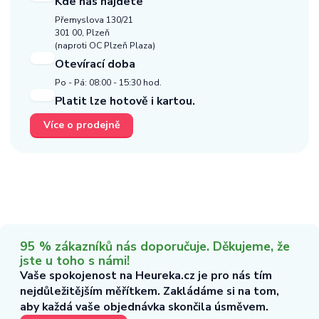
Kde nás najdete
Přemyslova 130/21
301 00, Plzeň
(naproti OC Plzeň Plaza)
Otevírací doba
Po - Pá: 08:00 - 15:30 hod.
Platit lze hotově i kartou.
Více o prodejně
95 % zákazníků nás doporučuje. Děkujeme, že
jste u toho s námi!
Vaše spokojenost na Heureka.cz je pro nás tím
nejdůležitějším měřítkem. Zakládáme si na tom,
aby každá vaše objednávka skončila úsměvem.