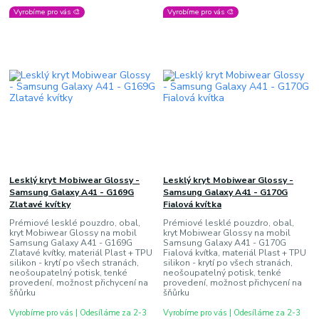
Vyrobíme pro vás 🎨
Vyrobíme pro vás 🎨
Lesklý kryt Mobiwear Glossy -
Lesklý kryt Mobiwear Glossy -
Samsung Galaxy A41 - G169G
Samsung Galaxy A41 - G170G
Zlatavé kvítky
Fialová kvítka
Prémiové lesklé pouzdro, obal,
Prémiové lesklé pouzdro, obal,
kryt Mobiwear Glossy na mobil
kryt Mobiwear Glossy na mobil
Samsung Galaxy A41 - G169G
Samsung Galaxy A41 - G170G
Zlatavé kvítky, materiál Plast + TPU
Fialová kvítka, materiál Plast + TPU
silikon - krytí po všech stranách,
silikon - krytí po všech stranách,
neošoupatelný potisk, tenké
neošoupatelný potisk, tenké
provedení, možnost přichycení na
provedení, možnost přichycení na
šňůrku
šňůrku
Vyrobíme pro vás | Odesíláme za 2-3
Vyrobíme pro vás | Odesíláme za 2-3