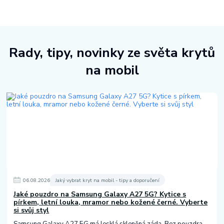
Rady, tipy, novinky ze světa krytů
na mobil
06
.
08
.
2026
Jaký vybrat kryt na mobil - tipy a doporučení
Jaké pouzdro na Samsung Galaxy A27 5G? Kytice s
pírkem, letní louka, mramor nebo kožené černé. Vyberte
si svůj styl
Samsung Galaxy A27 5G má lesklá skleněná záda. Bez pouzdra