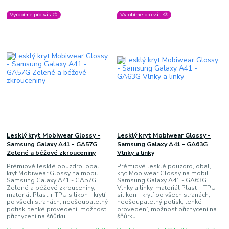
Vyrobíme pro vás 🎨
Vyrobíme pro vás 🎨
Lesklý kryt Mobiwear Glossy -
Lesklý kryt Mobiwear Glossy -
Samsung Galaxy A41 - GA57G
Samsung Galaxy A41 - GA63G
Zelené a béžové zkrouceniny
Vlnky a linky
Prémiové lesklé pouzdro, obal,
Prémiové lesklé pouzdro, obal,
kryt Mobiwear Glossy na mobil
kryt Mobiwear Glossy na mobil
Samsung Galaxy A41 - GA57G
Samsung Galaxy A41 - GA63G
Zelené a béžové zkrouceniny,
Vlnky a linky, materiál Plast + TPU
materiál Plast + TPU silikon - krytí
silikon - krytí po všech stranách,
po všech stranách, neošoupatelný
neošoupatelný potisk, tenké
potisk, tenké provedení, možnost
provedení, možnost přichycení na
přichycení na šňůrku
šňůrku