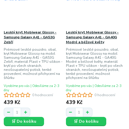
Lesklý kryt Mobiwear Glossy -
Lesklý kryt Mobiwear Glossy -
Samsung Galaxy A41 - GA53G
Samsung Galaxy A41 - GA40G
Zebří
Modré a béžové květy
Prémiové lesklé pouzdro, obal,
Prémiové lesklé pouzdro, obal,
kryt Mobiwear Glossy na mobil
kryt Mobiwear Glossy na mobil
Samsung Galaxy A41 - GA53G
Samsung Galaxy A41 - GA40G
Zebří, materiál Plast + TPU silikon -
Modré a béžové květy, materiál
krytí po všech stranách,
Plast + TPU silikon - krytí po všech
neošoupatelný potisk, tenké
stranách, neošoupatelný potisk,
provedení, možnost přichycení na
tenké provedení, možnost
šňůrku
přichycení na šňůrku
Vyrobíme pro vás | Odesíláme za 2-3
Vyrobíme pro vás | Odesíláme za 2-3
dny
dny
0 hodnocení
0 hodnocení
439 Kč
439 Kč
🛒 Do košíku
🛒 Do košíku