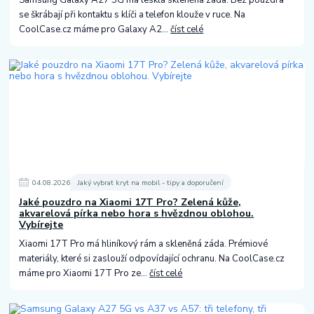
se škrábají při kontaktu s klíči a telefon klouže v ruce. Na
CoolCase.cz máme pro Galaxy A2...
číst celé
04
.
08
.
2026
Jaký vybrat kryt na mobil - tipy a doporučení
Jaké pouzdro na Xiaomi 17T Pro? Zelená kůže,
akvarelová pírka nebo hora s hvězdnou oblohou.
Vybírejte
Xiaomi 17T Pro má hliníkový rám a skleněná záda. Prémiové
materiály, které si zaslouží odpovídající ochranu. Na CoolCase.cz
máme pro Xiaomi 17T Pro ze...
číst celé