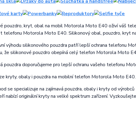
vé pouzdro, kryt, obal na mobil Motorola Moto E40 oživí váš tel
st telefonu Motorola Moto E40. Silikonový obal, pouzdro, kryt 
vní výhodu silikonového pouzdra patří lepší ochrana telefonu Mo
u, že silikonové pouzdro obepíná celý telefon Motorola Moto E4
vá pouzdra doporučujeme pro lepší ochranu vašeho telefonu Mo
lze kryty, obaly i pouzdra na mobilní telefon Motorola Moto E40.
d se specializuje na zajímavá pouzdra, obaly i kryty od výrobců M
teří nabízí originální kryty na velké spektrum zařízení. Vyzkoušejt