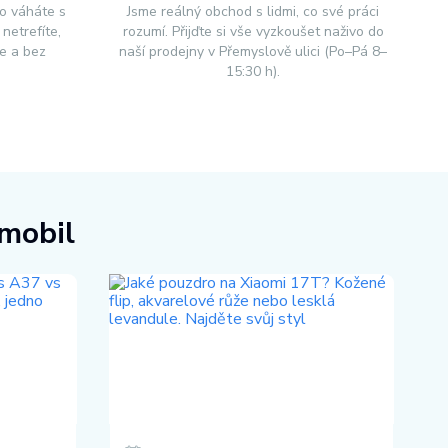
o váháte s
Jsme reálný obchod s lidmi, co své práci
netrefíte,
rozumí. Přijďte si vše vyzkoušet naživo do
e a bez
naší prodejny v Přemyslově ulici (Po–Pá 8–
15:30 h).
 mobil