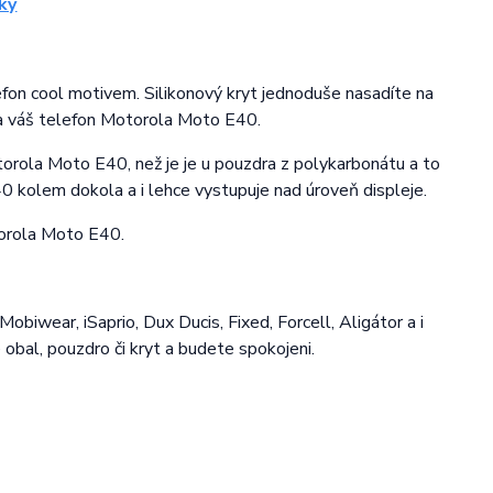
efon cool motivem. Silikonový kryt jednoduše nasadíte na
na váš telefon Motorola Moto E40.
torola Moto E40, než je je u pouzdra z polykarbonátu a to
0 kolem dokola a i lehce vystupuje nad úroveň displeje.
torola Moto E40.
obiwear, iSaprio, Dux Ducis, Fixed, Forcell, Aligátor a i
e obal, pouzdro či kryt a budete spokojeni.