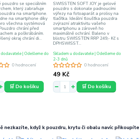
é pouzdro se speciálním
SWISSTEN SOFT JOY je gelové
chem, který zabraňuje
pouzdro s dokonale padnoucími
 pouzdra na smartphone.
výřezy na fotoaparát a prolisy na
adne na smartphone díky
tlačítka. Ideální tloušťka pouzdra
pro všechna systémová
zvýrazní atraktivitu vašeho
 Pouzdro chrání před
smartphonu a zároveň ho
rachem a poškrábáním.
maximálně ochrání. Baleno v
šený okraj chrání di...
blistru SWISSTEN RRP 249,- Kč s
DPHSWISST...
 dodavatele | Odešleme do
Skladem u dodavatele | Odešleme do
2-3 dnů
0 hodnocení
0 hodnocení
49 Kč
🛒 Do košíku
🛒 Do košíku
tě nezkazíte, když k pouzdru, krytu či obalu navíc přikoupíte