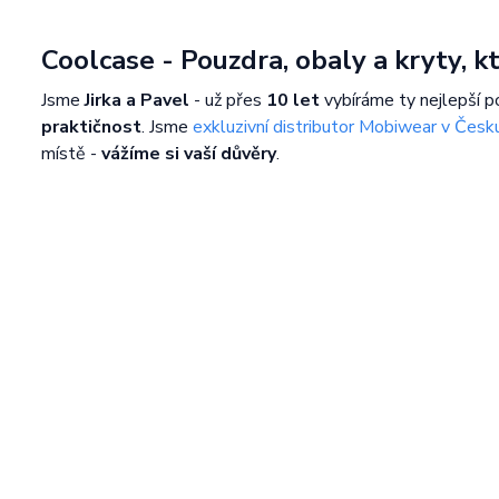
Coolcase - Pouzdra, obaly a kryty, 
Jsme
Jirka a Pavel
- už přes
10 let
vybíráme ty nejlepší p
praktičnost
. Jsme
exkluzivní distributor Mobiwear v Česk
místě -
vážíme si vaší důvěry
.