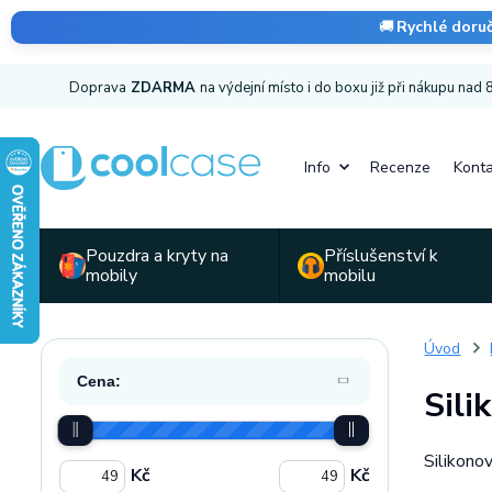
🚚
Rychlé doru
Doprava
ZDARMA
na výdejní místo i do boxu již při nákupu nad
Info
Recenze
Konta
Pouzdra a kryty na
Příslušenství k
mobily
mobilu
Úvod
Cena:
Sili
Silikono
Kč
Kč