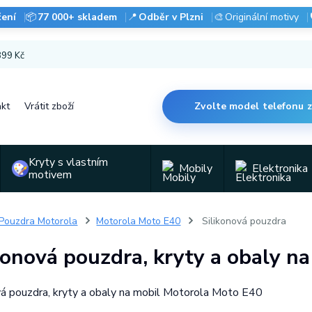
čení
📦
77 000+ skladem
📍
Odběr v Plzni
🎨
Originální motivy
 899 Kč
kt
Vrátit zboží
Zvolte model telefonu 
Kryty s vlastním
Mobily
Elektronika
motivem
Pouzdra Motorola
Motorola Moto E40
Silikonová pouzdra
konová pouzdra, kryty a obaly n
vá pouzdra, kryty a obaly na mobil Motorola Moto E40