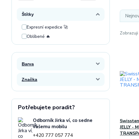
Štítky
Nejnov
Expresní expedice 🚀
Zobrazuji
Oblíbené 🔥
Barva
Značka
Potřebujete poradit?
Odborník Jirka ví, co sedne
Swisste
vašemu mobilu
JELLY -
TRANSP
+420 777 057 774