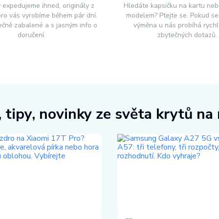
 expedujeme ihned, originály z
Hledáte kapsičku na kartu neb
 pro vás vyrobíme během pár dní.
modelem? Ptejte se. Pokud se 
čně zabalené a s jasným info o
výměna u nás probíhá rychl
doručení.
zbytečných dotazů.
 tipy, novinky ze světa krytů na