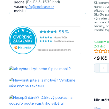
(Po-Pá 8-15:30 hod)
Silikonov
info@coolcase.cz
nano povr
přilepení
Skvěle p
výřezům 
rozhraní.
nárazy, p
Přední zvý
Skladem u
2-3 dnů
49 Kč
Nic urči