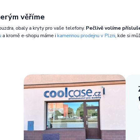
kterým věříme
ouzdra, obaly a kryty pro vaše telefony.
Pečlivě volíme přísluš
u
a kromě e-shopu máme i
kamennou prodejnu v Plzni
, kde si mů