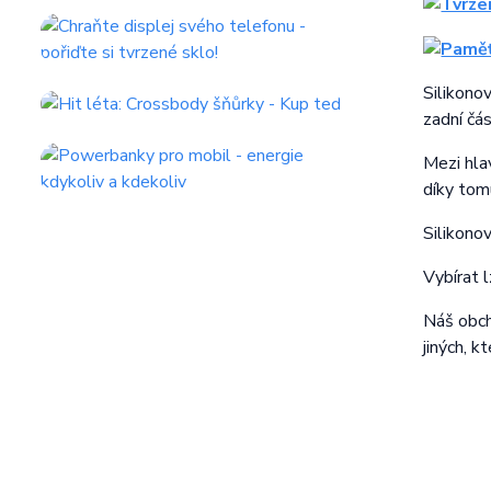
Silikono
zadní čá
Mezi hla
díky tom
Silikono
Vybírat 
Náš obcho
jiných, k