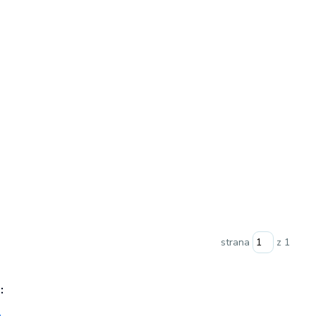
strana
z 1
: