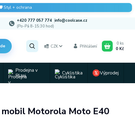
🛡️
Styl + ochrana
+420 777 057 774
info@coolcase.cz
(Po-Pá 8-15:30 hod)
0
ks
zde
CZK
Přihlášení
0 Kč
Prodejna v
Cyklistika
Výprodej
Plzni
a mobil Motorola Moto E40