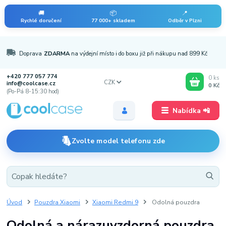
🚚
📦
📍
Rychlé doručení
77 000+ skladem
Odběr v Plzni
Doprava
ZDARMA
na výdejní místo i do boxu již při nákupu nad 899 Kč
+420 777 057 774
0
ks
CZK
info@coolcase.cz
0 Kč
(Po-Pá 8-15:30 hod)
Nabídka 📲
Zvolte model telefonu zde
Úvod
Pouzdra Xiaomi
Xiaomi Redmi 9
Odolná pouzdra
Odolná a nárazuvzdorná pouzdra