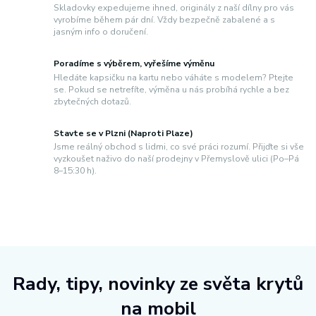
Skladovky expedujeme ihned, originály z naší dílny pro vás
vyrobíme během pár dní. Vždy bezpečně zabalené a s
jasným info o doručení.
Poradíme s výběrem, vyřešíme výměnu
Hledáte kapsičku na kartu nebo váháte s modelem? Ptejte
se. Pokud se netrefíte, výměna u nás probíhá rychle a bez
zbytečných dotazů.
Stavte se v Plzni (Naproti Plaze)
Jsme reálný obchod s lidmi, co své práci rozumí. Přijďte si vše
vyzkoušet naživo do naší prodejny v Přemyslově ulici (Po–Pá
8–15:30 h).
Rady, tipy, novinky ze světa krytů
na mobil