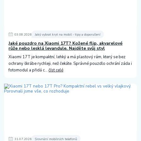
03
.
08
.
2026
Jaký vybrat kryt na mobil - tipy a doporučení
Jaké pouzdro na Xiaomi 17T? Kožené flip, akvarelové
růže nebo lesklá levandule. Najděte svůj styl
Xiaomi 17T je kompaktní, lehký a má plastový rám, který se bez
ochrany škrábe rychleji, než čekáte. Správné pouzdlo ochrání záda i
fotomodul a přidá c...
číst celé
31
.
07
.
2026
Srovnání mobilních telefonů