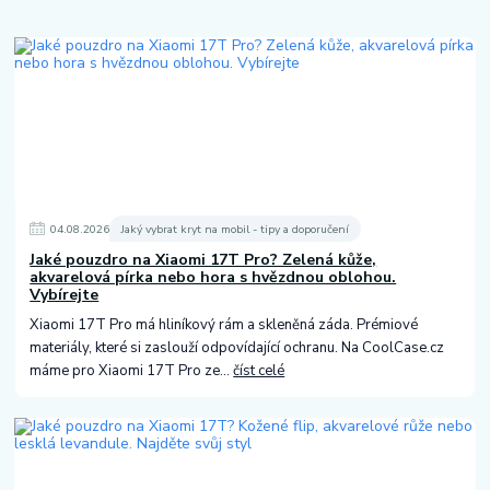
04
.
08
.
2026
Jaký vybrat kryt na mobil - tipy a doporučení
Jaké pouzdro na Xiaomi 17T Pro? Zelená kůže,
akvarelová pírka nebo hora s hvězdnou oblohou.
Vybírejte
Xiaomi 17T Pro má hliníkový rám a skleněná záda. Prémiové
materiály, které si zaslouží odpovídající ochranu. Na CoolCase.cz
máme pro Xiaomi 17T Pro ze...
číst celé