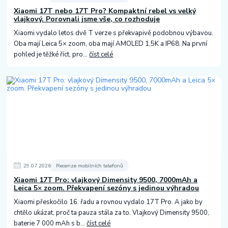
Xiaomi 17T nebo 17T Pro? Kompaktní rebel vs velký
vlajkový. Porovnali jsme vše, co rozhoduje
Xiaomi vydalo letos dvě T verze s překvapivě podobnou výbavou.
Oba mají Leica 5× zoom, oba mají AMOLED 1,5K a IP68. Na první
pohled je těžké říct, pro...
číst celé
29
.
07
.
2026
Recenze mobilních telefonů
Xiaomi 17T Pro: vlajkový Dimensity 9500, 7000mAh a
Leica 5× zoom. Překvapení sezóny s jedinou výhradou
Xiaomi přeskočilo 16. řadu a rovnou vydalo 17T Pro. A jako by
chtělo ukázat, proč ta pauza stála za to. Vlajkový Dimensity 9500,
baterie 7 000 mAh s b...
číst celé