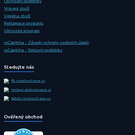
Obchodní podmínky
Vrácení zboží
Výměna zboží
Reklamace produktu
Věrnostní program
reCaptcha - Zásady ochrany osobních údajů
reCaptcha - Smluvní podmínky
Sledujte nás
fb.com/coolcase.cz
instagr.am/coolcase.cz
tiktok.com/coolcase.cz
Ověřený obchod