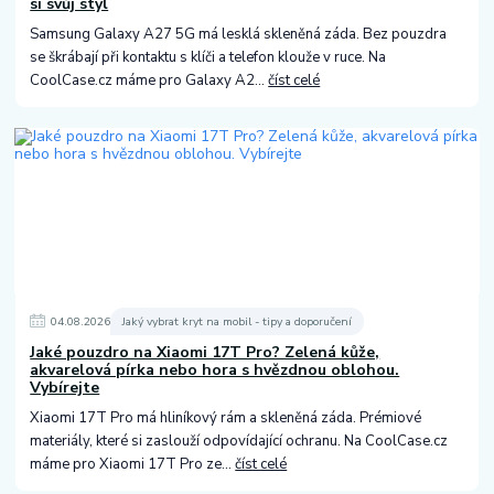
si svůj styl
Samsung Galaxy A27 5G má lesklá skleněná záda. Bez pouzdra
se škrábají při kontaktu s klíči a telefon klouže v ruce. Na
CoolCase.cz máme pro Galaxy A2...
číst celé
04
.
08
.
2026
Jaký vybrat kryt na mobil - tipy a doporučení
Jaké pouzdro na Xiaomi 17T Pro? Zelená kůže,
akvarelová pírka nebo hora s hvězdnou oblohou.
Vybírejte
Xiaomi 17T Pro má hliníkový rám a skleněná záda. Prémiové
materiály, které si zaslouží odpovídající ochranu. Na CoolCase.cz
máme pro Xiaomi 17T Pro ze...
číst celé