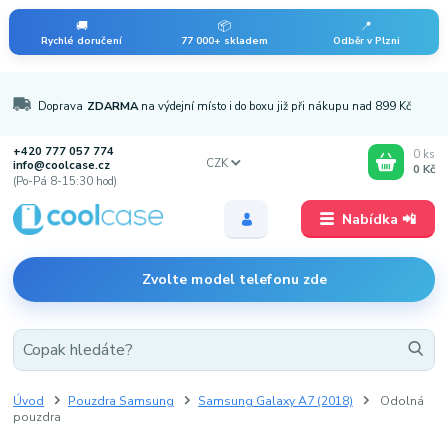
🚚
📦
📍
Rychlé doručení
77 000+ skladem
Odběr v Plzni
Doprava
ZDARMA
na výdejní místo i do boxu již při nákupu nad 899 Kč
+420 777 057 774
0
ks
CZK
info@coolcase.cz
0 Kč
(Po-Pá 8-15:30 hod)
Nabídka 📲
Zvolte model telefonu zde
Úvod
Pouzdra Samsung
Samsung Galaxy A7 (2018)
Odolná
pouzdra