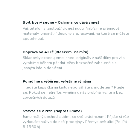
Styl, který sedne - Ochrana, co dává smysl
Váš telefon si zaslouží víc než nudu. Nabízíme prémiové
materiály, originální designy a zpracování, na které se můžete
spolehnout.
Doprava od 49 Kč (Bleskem i na míru)
Skladovky expedujeme ihned, originály z naší dílny pro vás
vyrobíme během pár dní. Vždy bezpečně zabalené a s
jasným info o doručení.
Poradíme s výběrem, vyřešíme výměnu
Hledáte kapsičku na kartu nebo váháte s modelem? Ptejte
se. Pokud se netrefíte, výměna u nás probíhá rychle a bez
zbytečných dotazů.
Stavte se v Plzni (Naproti Plaze)
Jsme reálný obchod s lidmi, co své práci rozumí. Přijďte si vše
vyzkoušet naživo do naší prodejny v Přemyslově ulici (Po–Pá
8–15:30 h).