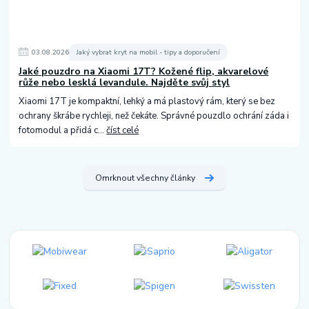
03
.
08
.
2026
Jaký vybrat kryt na mobil - tipy a doporučení
Jaké pouzdro na Xiaomi 17T? Kožené flip, akvarelové
růže nebo lesklá levandule. Najděte svůj styl
Xiaomi 17T je kompaktní, lehký a má plastový rám, který se bez
ochrany škrábe rychleji, než čekáte. Správné pouzdlo ochrání záda i
fotomodul a přidá c...
číst celé
Omrknout všechny články