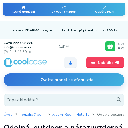
🚚
📦
📍
Rychlé doručení
77 000+ skladem
Odběr v Plzni
Doprava
ZDARMA
na výdejní místo i do boxu již při nákupu nad 899 Kč
+420 777 057 774
0
ks
CZK
info@coolcase.cz
0 Kč
(Po-Pá 8-15:30 hod)
Nabídka 📲
Zvolte model telefonu zde
Úvod
Pouzdra Xiaomi
Xiaomi Redmi Note 10
Odolná pouzdra
Odolná, outdoor a nárazuvzdorná