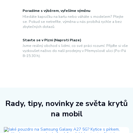
Poradíme s výběrem, vyřešíme výměnu
Hledáte kapsičku na kartu nebo váháte s modelem? Ptejte
se. Pokud se netrefíte, výměna u nás probíhá rychle a bez
zbytečných dotazů.
Stavte se v Plzni (Naproti Plaze)
Jsme reálný obchod s lidmi, co své práci rozumí. Přijďte si vše
vyzkoušet naživo do naší prodejny v Přemyslově ulici (Po–Pá
8–15:30 h).
Rady, tipy, novinky ze světa krytů
na mobil