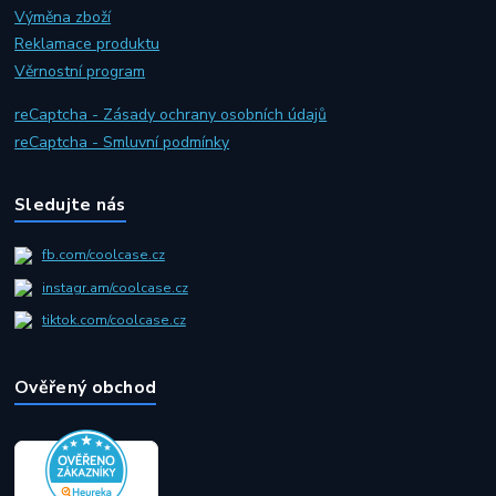
Výměna zboží
Reklamace produktu
Věrnostní program
reCaptcha - Zásady ochrany osobních údajů
reCaptcha - Smluvní podmínky
Sledujte nás
fb.com/coolcase.cz
instagr.am/coolcase.cz
tiktok.com/coolcase.cz
Ověřený obchod