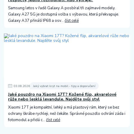
Samsung letos v řadě Galaxy A posbíral tři zajímavé modely.
Galaxy A27 5G je dostupná volba s výbavou, která překvapuje.
Galaxy A37 přináší IP68 a osv...
číst celé
03
.
08
.
2026
Jaký vybrat kryt na mobil - tipy a doporučení
Jaké pouzdro na Xiaomi 17T? Kožené flip, akvarelové
růže nebo lesklá levandule. Najděte svůj styl
Xiaomi 17T je kompaktní, lehký a má plastový rám, který se bez
ochrany škrábe rychleji, než čekáte. Správné pouzdlo ochrání záda i
fotomodul a přidá c...
číst celé