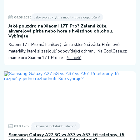
04
.
08
.
2026
Jaký vybrat kryt na mobil - tipy a doporučení
Jaké pouzdro na Xiaomi 17T Pro? Zelená kůže,
akvarelová pírka nebo hora s hvězdnou oblohou.
Vybírejte
Xiaomi 17T Pro má hliníkový rám a skleněná záda. Prémiové
materiály, které si zaslouží odpovídající ochranu. Na CoolCase.cz
máme pro Xiaomi 17T Pro ze...
číst celé
03
.
08
.
2026
Srovnání mobilních telefonů
Samsung Galaxy A27 5G vs A37 vs A57: tři telefony, tři
rozpočty, jedno rozhodnutí. Kdo vyhraje?