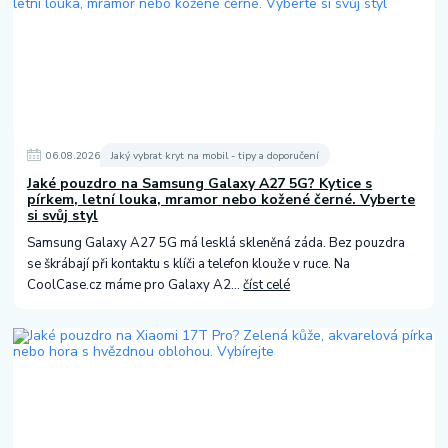
06
.
08
.
2026
Jaký vybrat kryt na mobil - tipy a doporučení
Jaké pouzdro na Samsung Galaxy A27 5G? Kytice s
pírkem, letní louka, mramor nebo kožené černé. Vyberte
si svůj styl
Samsung Galaxy A27 5G má lesklá skleněná záda. Bez pouzdra
se škrábají při kontaktu s klíči a telefon klouže v ruce. Na
CoolCase.cz máme pro Galaxy A2...
číst celé