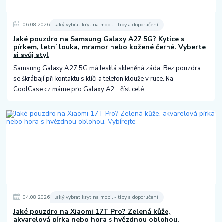
06
.
08
.
2026
Jaký vybrat kryt na mobil - tipy a doporučení
Jaké pouzdro na Samsung Galaxy A27 5G? Kytice s
pírkem, letní louka, mramor nebo kožené černé. Vyberte
si svůj styl
Samsung Galaxy A27 5G má lesklá skleněná záda. Bez pouzdra
se škrábají při kontaktu s klíči a telefon klouže v ruce. Na
CoolCase.cz máme pro Galaxy A2...
číst celé
04
.
08
.
2026
Jaký vybrat kryt na mobil - tipy a doporučení
Jaké pouzdro na Xiaomi 17T Pro? Zelená kůže,
akvarelová pírka nebo hora s hvězdnou oblohou.