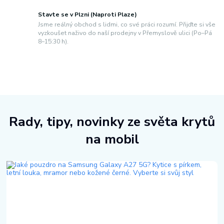
Stavte se v Plzni (Naproti Plaze)
Jsme reálný obchod s lidmi, co své práci rozumí. Přijďte si vše
vyzkoušet naživo do naší prodejny v Přemyslově ulici (Po–Pá
8–15:30 h).
Rady, tipy, novinky ze světa krytů
na mobil