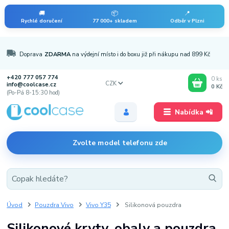
🚚
📦
📍
Rychlé doručení
77 000+ skladem
Odběr v Plzni
Doprava
ZDARMA
na výdejní místo i do boxu již při nákupu nad 899 Kč
+420 777 057 774
0
ks
CZK
info@coolcase.cz
0 Kč
(Po-Pá 8-15:30 hod)
Nabídka 📲
Zvolte model telefonu zde
Úvod
Pouzdra Vivo
Vivo Y35
Silikonová pouzdra
Silikonové kryty, obaly a pouzdra