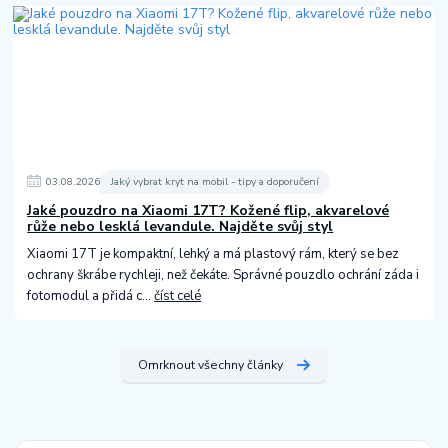
03
.
08
.
2026
Jaký vybrat kryt na mobil - tipy a doporučení
Jaké pouzdro na Xiaomi 17T? Kožené flip, akvarelové
růže nebo lesklá levandule. Najděte svůj styl
Xiaomi 17T je kompaktní, lehký a má plastový rám, který se bez
ochrany škrábe rychleji, než čekáte. Správné pouzdlo ochrání záda i
fotomodul a přidá c...
číst celé
Omrknout všechny články