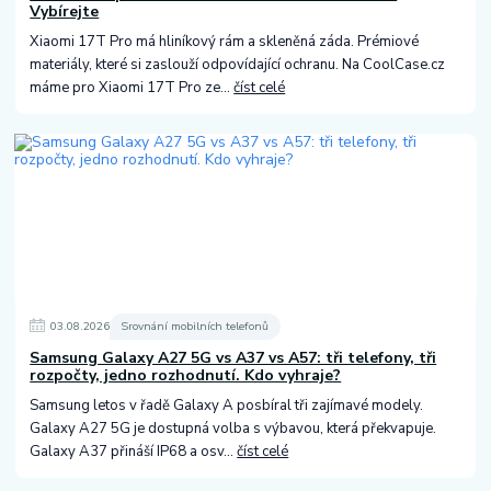
Vybírejte
Xiaomi 17T Pro má hliníkový rám a skleněná záda. Prémiové
materiály, které si zaslouží odpovídající ochranu. Na CoolCase.cz
máme pro Xiaomi 17T Pro ze...
číst celé
03
.
08
.
2026
Srovnání mobilních telefonů
Samsung Galaxy A27 5G vs A37 vs A57: tři telefony, tři
rozpočty, jedno rozhodnutí. Kdo vyhraje?
Samsung letos v řadě Galaxy A posbíral tři zajímavé modely.
Galaxy A27 5G je dostupná volba s výbavou, která překvapuje.
Galaxy A37 přináší IP68 a osv...
číst celé