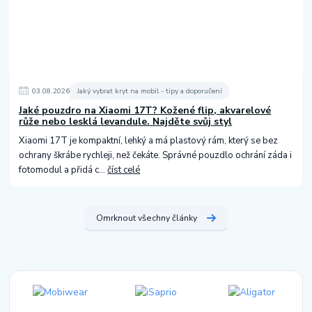
03
.
08
.
2026
Jaký vybrat kryt na mobil - tipy a doporučení
Jaké pouzdro na Xiaomi 17T? Kožené flip, akvarelové
růže nebo lesklá levandule. Najděte svůj styl
Xiaomi 17T je kompaktní, lehký a má plastový rám, který se bez
ochrany škrábe rychleji, než čekáte. Správné pouzdlo ochrání záda i
fotomodul a přidá c...
číst celé
Omrknout všechny články