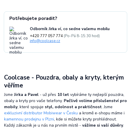
Potřebujete poradit?
Odborník Jirka ví, co sedne vašemu mobilu
+420 777 057 774
(Po-Pá 8-15:30 hod)
info@coolcase.cz
Coolcase - Pouzdra, obaly a kryty, kterým
věříme
Jsme
Jirka a Pavel
- už přes
10 let
vybíráme ty nejlepší pouzdra,
obaly a kryty pro vaše telefony.
Pečlivě volíme příslušenství pro
mobily
, které spojuje
styl, odolnost a praktičnost
. Jsme
exkluzivní distributor Mobiwear v Česku
a kromě e-shopu máme i
kamennou prodejnu v Plzni
, kde si můžete kryty prohlédnout.
Každý zákazník je u nás na prvním místě -
vážíme si vaší důvěry
.