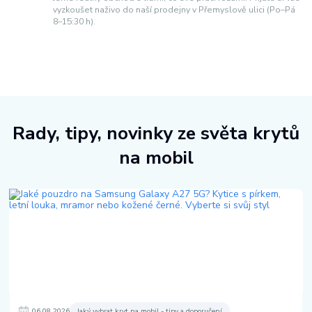
vyzkoušet naživo do naší prodejny v Přemyslově ulici (Po–Pá
8–15:30 h).
Rady, tipy, novinky ze světa krytů
na mobil
06
.
08
.
2026
Jaký vybrat kryt na mobil - tipy a doporučení