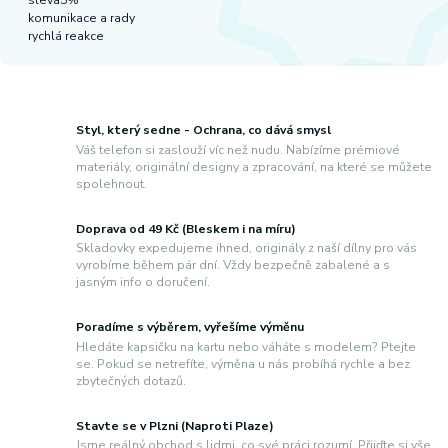
komunikace a rady
rychlá reakce
Styl, který sedne - Ochrana, co dává smysl
Váš telefon si zaslouží víc než nudu. Nabízíme prémiové
materiály, originální designy a zpracování, na které se můžete
spolehnout.
Doprava od 49 Kč (Bleskem i na míru)
Skladovky expedujeme ihned, originály z naší dílny pro vás
vyrobíme během pár dní. Vždy bezpečně zabalené a s
jasným info o doručení.
Poradíme s výběrem, vyřešíme výměnu
Hledáte kapsičku na kartu nebo váháte s modelem? Ptejte
se. Pokud se netrefíte, výměna u nás probíhá rychle a bez
zbytečných dotazů.
Stavte se v Plzni (Naproti Plaze)
Jsme reálný obchod s lidmi, co své práci rozumí. Přijďte si vše