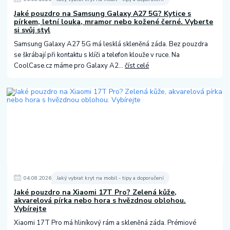
Jaké pouzdro na Samsung Galaxy A27 5G? Kytice s
pírkem, letní louka, mramor nebo kožené černé. Vyberte
si svůj styl
Samsung Galaxy A27 5G má lesklá skleněná záda. Bez pouzdra
se škrábají při kontaktu s klíči a telefon klouže v ruce. Na
CoolCase.cz máme pro Galaxy A2...
číst celé
04
.
08
.
2026
Jaký vybrat kryt na mobil - tipy a doporučení
Jaké pouzdro na Xiaomi 17T Pro? Zelená kůže,
akvarelová pírka nebo hora s hvězdnou oblohou.
Vybírejte
Xiaomi 17T Pro má hliníkový rám a skleněná záda. Prémiové