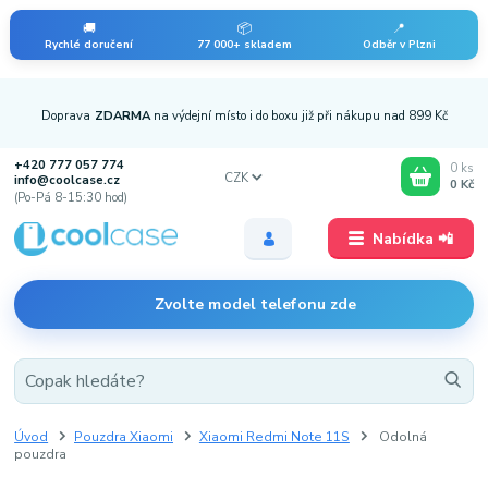
🚚
📦
📍
Rychlé doručení
77 000+ skladem
Odběr v Plzni
Doprava
ZDARMA
na výdejní místo i do boxu již při nákupu nad 899 Kč
+420 777 057 774
0
ks
CZK
info@coolcase.cz
0 Kč
(Po-Pá 8-15:30 hod)
Nabídka 📲
Zvolte model telefonu zde
Úvod
Pouzdra Xiaomi
Xiaomi Redmi Note 11S
Odolná
pouzdra