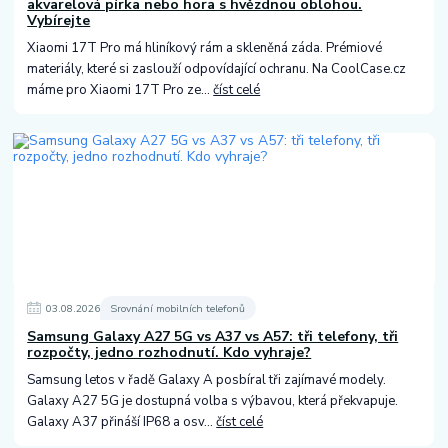
akvarelová pírka nebo hora s hvězdnou oblohou.
Vybírejte
Xiaomi 17T Pro má hliníkový rám a skleněná záda. Prémiové
materiály, které si zaslouží odpovídající ochranu. Na CoolCase.cz
máme pro Xiaomi 17T Pro ze...
číst celé
03
.
08
.
2026
Srovnání mobilních telefonů
Samsung Galaxy A27 5G vs A37 vs A57: tři telefony, tři
rozpočty, jedno rozhodnutí. Kdo vyhraje?
Samsung letos v řadě Galaxy A posbíral tři zajímavé modely.
Galaxy A27 5G je dostupná volba s výbavou, která překvapuje.
Galaxy A37 přináší IP68 a osv...
číst celé