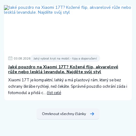
03
.
08
.
2026
Jaký vybrat kryt na mobil - tipy a doporučení
Jaké pouzdro na Xiaomi 17T? Kožené flip, akvarelové
růže nebo lesklá levandule. Najděte svůj styl
Xiaomi 17T je kompaktní, lehký a má plastový rám, který se bez
ochrany škrábe rychleji, než čekáte. Správné pouzdlo ochrání záda i
fotomodul a přidá c...
číst celé
Omrknout všechny články