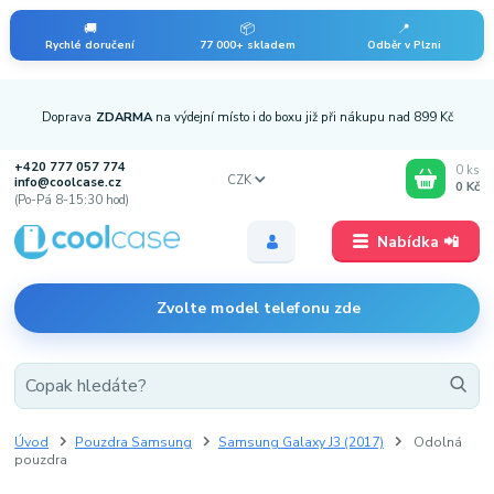
🚚
📦
📍
Rychlé doručení
77 000+ skladem
Odběr v Plzni
Doprava
ZDARMA
na výdejní místo i do boxu již při nákupu nad 899 Kč
+420 777 057 774
0
ks
CZK
info@coolcase.cz
0 Kč
(Po-Pá 8-15:30 hod)
Nabídka 📲
Zvolte model telefonu zde
Úvod
Pouzdra Samsung
Samsung Galaxy J3 (2017)
Odolná
pouzdra