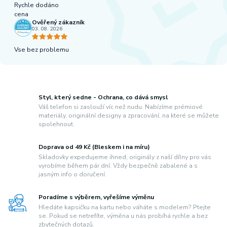
Rychle dodáno
cena
Ověřený zákazník
03. 08. 2026
Vse bez problemu
Styl, který sedne - Ochrana, co dává smysl
Váš telefon si zaslouží víc než nudu. Nabízíme prémiové
materiály, originální designy a zpracování, na které se můžete
spolehnout.
Doprava od 49 Kč (Bleskem i na míru)
Skladovky expedujeme ihned, originály z naší dílny pro vás
vyrobíme během pár dní. Vždy bezpečně zabalené a s
jasným info o doručení.
Poradíme s výběrem, vyřešíme výměnu
Hledáte kapsičku na kartu nebo váháte s modelem? Ptejte
se. Pokud se netrefíte, výměna u nás probíhá rychle a bez
zbytečných dotazů.