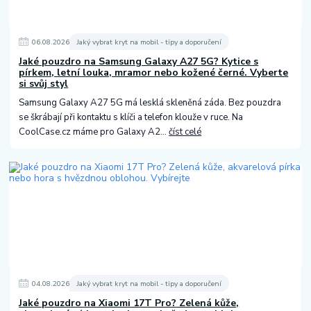
06
.
08
.
2026
Jaký vybrat kryt na mobil - tipy a doporučení
Jaké pouzdro na Samsung Galaxy A27 5G? Kytice s
pírkem, letní louka, mramor nebo kožené černé. Vyberte
si svůj styl
Samsung Galaxy A27 5G má lesklá skleněná záda. Bez pouzdra
se škrábají při kontaktu s klíči a telefon klouže v ruce. Na
CoolCase.cz máme pro Galaxy A2...
číst celé
04
.
08
.
2026
Jaký vybrat kryt na mobil - tipy a doporučení
Jaké pouzdro na Xiaomi 17T Pro? Zelená kůže,