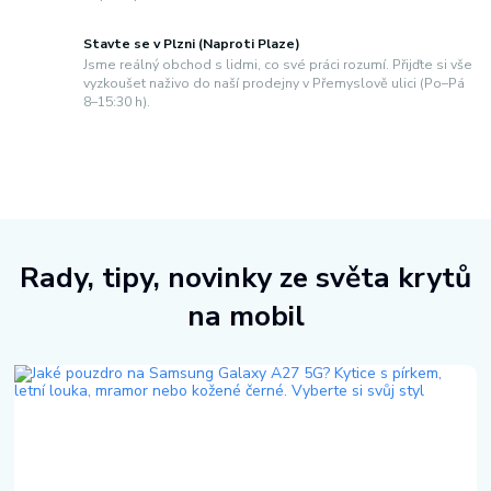
Stavte se v Plzni (Naproti Plaze)
Jsme reálný obchod s lidmi, co své práci rozumí. Přijďte si vše
vyzkoušet naživo do naší prodejny v Přemyslově ulici (Po–Pá
8–15:30 h).
Rady, tipy, novinky ze světa krytů
na mobil