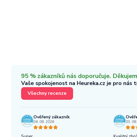
95 % zákazníků nás doporučuje. Děkujeme,
Vaše spokojenost na Heureka.cz je pro nás 
Všechny recenze
Ověřený zákazník
Ověře
04. 08. 2026
03. 08
Super
Kvalitní zbož