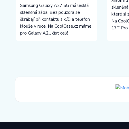
Xiaomi 1
Samsung Galaxy A27 5G má lesklá
skleněná
skleněná záda. Bez pouzdra se
které si 
škrábají při kontaktu s klíči a telefon
Na CoolC
klouže v ruce. Na CoolCase.cz máme
17T Pro 
pro Galaxy A2...
číst celé