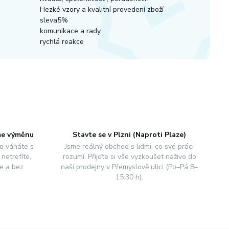
Hezké vzory a kvalitní provedení zboží
sleva5%
komunikace a rady
rychlá reakce
me výměnu
Stavte se v Plzni (Naproti Plaze)
o váháte s
Jsme reálný obchod s lidmi, co své práci
netrefíte,
rozumí. Přijďte si vše vyzkoušet naživo do
e a bez
naší prodejny v Přemyslově ulici (Po–Pá 8–
15:30 h).