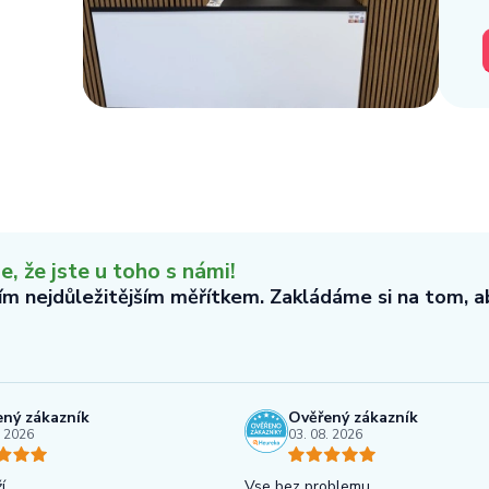
 že jste u toho s námi!
tím nejdůležitějším měřítkem. Zakládáme si na tom, 
ný zákazník
Ověřený zákazník
. 2026
03. 08. 2026
í
Vse bez problemu