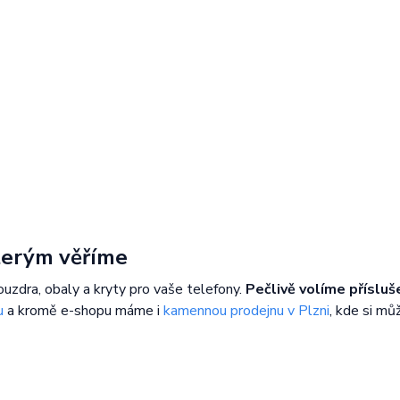
kterým věříme
ouzdra, obaly a kryty pro vaše telefony.
Pečlivě volíme přísluš
u
a kromě e-shopu máme i
kamennou prodejnu v Plzni
, kde si mů