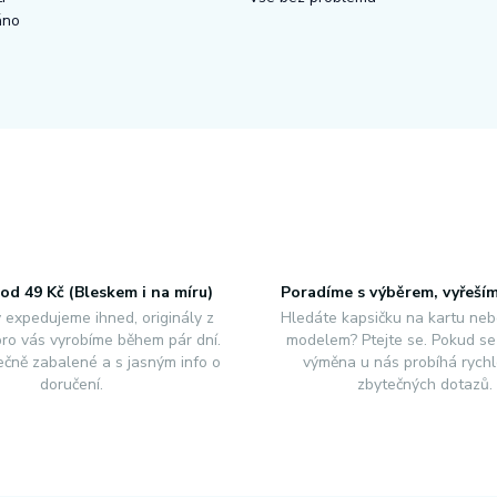
áno
od 49 Kč (Bleskem i na míru)
Poradíme s výběrem, vyřeší
 expedujeme ihned, originály z
Hledáte kapsičku na kartu neb
 pro vás vyrobíme během pár dní.
modelem? Ptejte se. Pokud se 
čně zabalené a s jasným info o
výměna u nás probíhá rychl
doručení.
zbytečných dotazů.