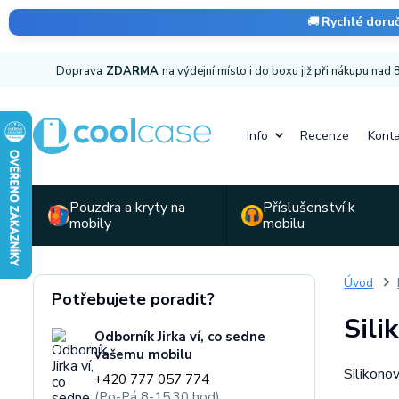
🚚
Rychlé doru
Doprava
ZDARMA
na výdejní místo i do boxu již při nákupu nad
Info
Recenze
Konta
Pouzdra a kryty na
Příslušenství k
mobily
mobilu
Úvod
Potřebujete poradit?
Sili
Odborník Jirka ví, co sedne
vašemu mobilu
Silikono
+420 777 057 774
(Po-Pá 8-15:30 hod)