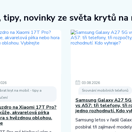
 tipy, novinky ze světa krytů na
2026
03
.
08
.
2026
brat kryt na mobil - tipy a
Srovnání mobilních telefonů
čení
Samsung Galaxy A27 5G
vs A57: tři telefony, tři 
uzdro na Xiaomi 17T Pro?
jedno rozhodnutí. Kdo vy
kůže, akvarelová pírka
ra s hvězdnou oblohou.
Samsung letos v řadě Galax
te
posbíral tři zajímavé modely