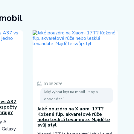
 mobil
03
.
08
.
2026
Jaký vybrat kryt na mobil - tipy a
doporučení
 vs A37
rozpočty,
Jaké pouzdro na Xiaomi 17T?
hraje?
Kožené flip, akvarelové růže
nebo lesklá levandule. Najděte
y A
svůj styl
. Galaxy