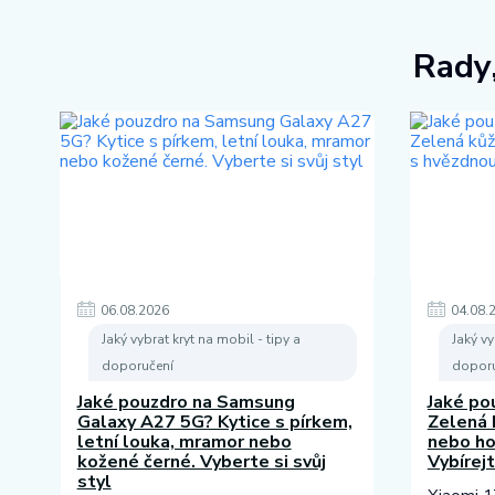
Rady,
06
.
08
.
2026
04
.
08
.
Jaký vybrat kryt na mobil - tipy a
Jaký vy
doporučení
doporu
Jaké pouzdro na Samsung
Jaké po
Galaxy A27 5G? Kytice s pírkem,
Zelená 
letní louka, mramor nebo
nebo ho
kožené černé. Vyberte si svůj
Vybírej
styl