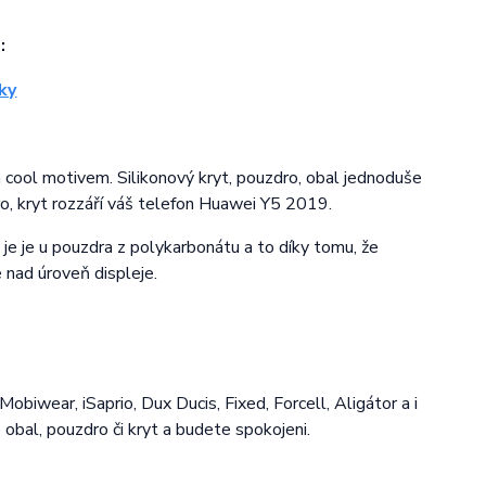
:
n cool motivem. Silikonový kryt, pouzdro, obal jednoduše
o, kryt rozzáří váš telefon Huawei Y5 2019.
 je je u pouzdra z polykarbonátu a to díky tomu, že
 nad úroveň displeje.
obiwear, iSaprio, Dux Ducis, Fixed, Forcell, Aligátor a i
e obal, pouzdro či kryt a budete spokojeni.