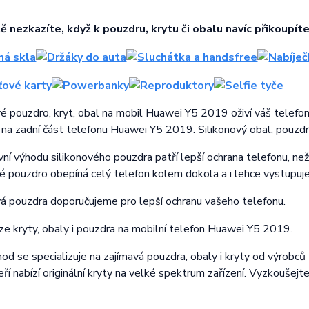
tě nezkazíte, když k pouzdru, krytu či obalu navíc přikoupíte
vé pouzdro, kryt, obal na mobil Huawei Y5 2019 oživí váš telefo
 na zadní část telefonu Huawei Y5 2019. Silikonový obal, pouzdr
vní výhodu silikonového pouzdra patří lepší ochrana telefonu, než
vé pouzdro obepíná celý telefon kolem dokola a i lehce vystupuje
vá pouzdra doporučujeme pro lepší ochranu vašeho telefonu.
lze kryty, obaly i pouzdra na mobilní telefon Huawei Y5 2019.
d se specializuje na zajímavá pouzdra, obaly i kryty od výrobců M
teří nabízí originální kryty na velké spektrum zařízení. Vyzkoušejt