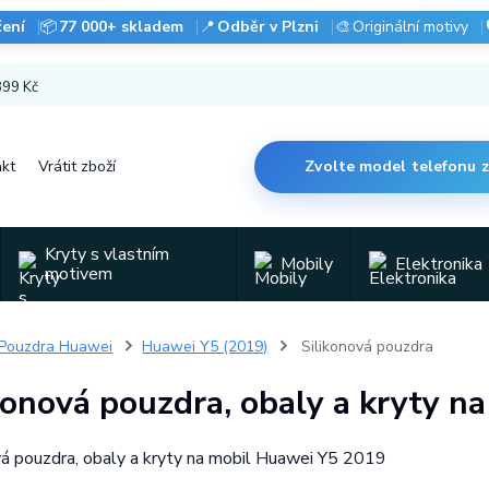
čení
📦
77 000+ skladem
📍
Odběr v Plzni
🎨
Originální motivy
 899 Kč
kt
Vrátit zboží
Zvolte model telefonu 
Kryty s vlastním
Mobily
Elektronika
motivem
Pouzdra Huawei
Huawei Y5 (2019)
Silikonová pouzdra
konová pouzdra, obaly a kryty 
vá pouzdra, obaly a kryty na mobil Huawei Y5 2019