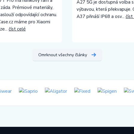
7T Pro má hliníkový rám a
A27 5G je dostupná volba s
 záda. Prémiové materiály,
výbavou, která překvapuje. 
zaslouží odpovídající ochranu.
A37 přináší IP68 a osv...
číst
ase.cz máme pro Xiaomi
ze...
číst celé
Omrknout všechny články