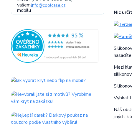
info@coolcase.cz
Nic urči
Silikono
nasadíte
Mezi hla
silikono
Silikono
Vybírat 
Náš obcho
jiných, k