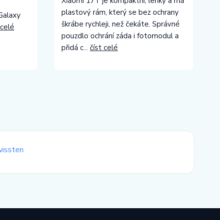
Xiaomi 17T je kompaktní, lehký a má
plastový rám, který se bez ochrany
Galaxy
škrábe rychleji, než čekáte. Správné
 celé
pouzdlo ochrání záda i fotomodul a
přidá c...
číst celé