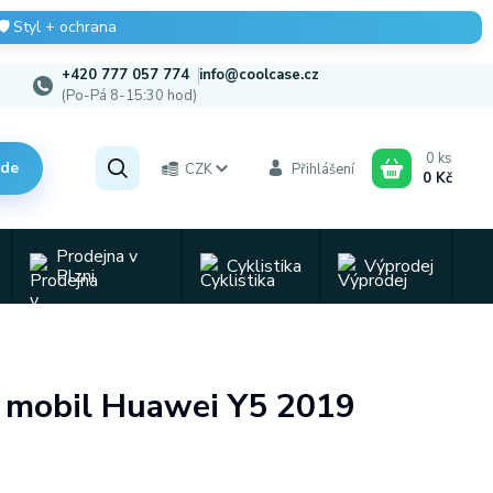
🛡️
Styl + ochrana
+420 777 057 774
info@coolcase.cz
(Po-Pá 8-15:30 hod)
0
ks
zde
CZK
Přihlášení
0 Kč
Prodejna v
Cyklistika
Výprodej
Plzni
na mobil Huawei Y5 2019