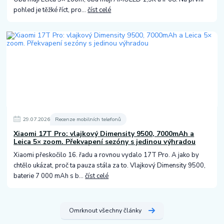
pohled je těžké říct, pro...
číst celé
29
.
07
.
2026
Recenze mobilních telefonů
Xiaomi 17T Pro: vlajkový Dimensity 9500, 7000mAh a
Leica 5× zoom. Překvapení sezóny s jedinou výhradou
Xiaomi přeskočilo 16. řadu a rovnou vydalo 17T Pro. A jako by
chtělo ukázat, proč ta pauza stála za to. Vlajkový Dimensity 9500,
baterie 7 000 mAh s b...
číst celé
Omrknout všechny články