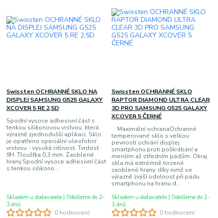
Swissten OCHRANNÉ SKLO NA
Swissten OCHRANNÉ SKLO
DISPLEJ SAMSUNG G525 GALAXY
RAPTOR DIAMOND ULTRA CLEAR
XCOVER 5 RE 2,5D
3D PRO SAMSUNG G525 GALAXY
XCOVER 5 ČERNÉ
Spodní vysoce adhesivní část s
tenkou silikonovou vrstvou, která
Maximální ochranaOchranné
výrazně zjednodušší aplikaci. Sklo
temperované sklo s velkou
je opatřeno speciální oleofobní
pevností ochrání displej
vrstvou - vysoká citlivost. Tvrdost
smartphonu proti poškrábání a
9H. Tloušťka 0,3 mm. Zaoblené
menším až středním pádům. Okraj
hrany.Spodní vysoce adhesivní část
skla má extrémně tvrzené
s tenkou silikono...
zaoblené hrany, díky nimž se
výrazně zvýší odolnost při pádu
smartphonu na hranu d...
Skladem u dodavatele | Odešleme do 2-
Skladem u dodavatele | Odešleme do 2-
3 dnů
3 dnů
0 hodnocení
0 hodnocení