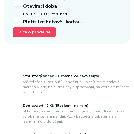
Otevírací doba
Po - Pá: 08:00 - 15:30 hod.
Platit lze hotově i kartou.
Více o prodejně
Styl, který sedne - Ochrana, co dává smysl
Váš telefon si zaslouží víc než nudu. Nabízíme prémiové
materiály, originální designy a zpracování, na které se můžete
spolehnout.
Doprava od 49 Kč (Bleskem i na míru)
Skladovky expedujeme ihned, originály z naší dílny pro vás
vyrobíme během pár dní. Vždy bezpečně zabalené a s
jasným info o doručení.