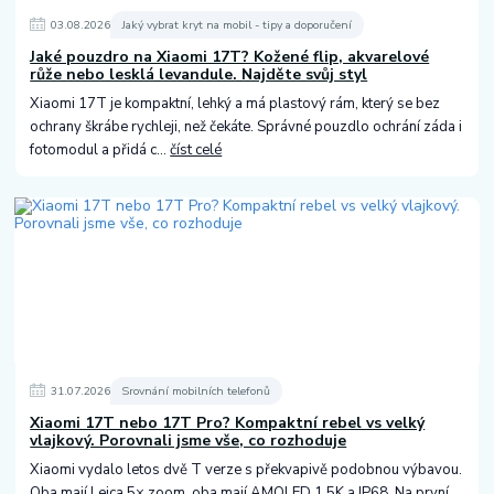
03
.
08
.
2026
Jaký vybrat kryt na mobil - tipy a doporučení
Jaké pouzdro na Xiaomi 17T? Kožené flip, akvarelové
růže nebo lesklá levandule. Najděte svůj styl
Xiaomi 17T je kompaktní, lehký a má plastový rám, který se bez
ochrany škrábe rychleji, než čekáte. Správné pouzdlo ochrání záda i
fotomodul a přidá c...
číst celé
31
.
07
.
2026
Srovnání mobilních telefonů
Xiaomi 17T nebo 17T Pro? Kompaktní rebel vs velký
vlajkový. Porovnali jsme vše, co rozhoduje
Xiaomi vydalo letos dvě T verze s překvapivě podobnou výbavou.
Oba mají Leica 5× zoom, oba mají AMOLED 1,5K a IP68. Na první