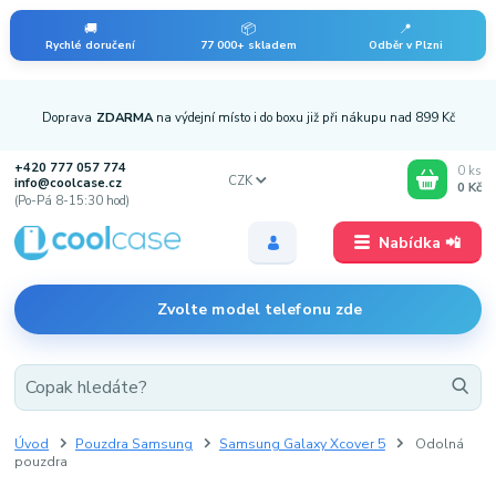
🚚
📦
📍
Rychlé doručení
77 000+ skladem
Odběr v Plzni
Doprava
ZDARMA
na výdejní místo i do boxu již při nákupu nad 899 Kč
+420 777 057 774
0
ks
CZK
info@coolcase.cz
0 Kč
(Po-Pá 8-15:30 hod)
Nabídka 📲
Zvolte model telefonu zde
Úvod
Pouzdra Samsung
Samsung Galaxy Xcover 5
Odolná
pouzdra