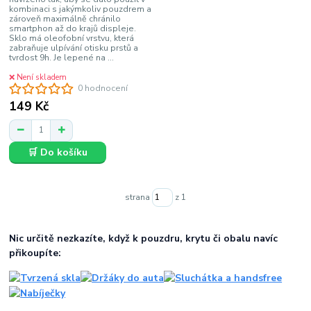
kombinaci s jakýmkoliv pouzdrem a
zároveň maximálně chránilo
smartphon až do krajů displeje.
Sklo má oleofobní vrstvu, která
zabraňuje ulpívání otisku prstů a
tvrdost 9h. Je lepené na ...
❌ Není skladem
0 hodnocení
149 Kč
🛒 Do košíku
strana
z 1
Nic určitě nezkazíte, když k pouzdru, krytu či obalu navíc
přikoupíte: