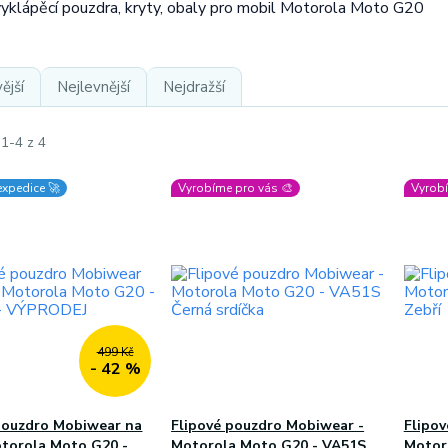
vyklápěcí pouzdra, kryty, obaly pro mobil Motorola Moto G20
ější
Nejlevnější
Nejdražší
 1-4 z 4
expedice 🚀
Vyrobíme pro vás 🎨
Vyrobí
499 Kč
- 42 %
pouzdro Mobiwear na
Flipové pouzdro Mobiwear -
Flipo
torola Moto G20 -
Motorola Moto G20 - VA51S
Motor