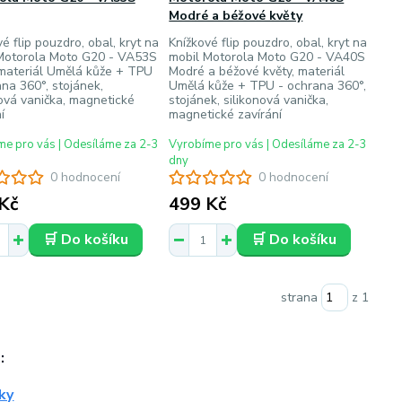
Modré a béžové květy
é flip pouzdro, obal, kryt na
Knížkové flip pouzdro, obal, kryt na
Motorola Moto G20 - VA53S
mobil Motorola Moto G20 - VA40S
 materiál Umělá kůže + TPU
Modré a béžové květy, materiál
ana 360°, stojánek,
Umělá kůže + TPU - ochrana 360°,
nová vanička, magnetické
stojánek, silikonová vanička,
í
magnetické zavírání
e pro vás | Odesíláme za 2-3
Vyrobíme pro vás | Odesíláme za 2-3
dny
0 hodnocení
0 hodnocení
Kč
499 Kč
🛒 Do košíku
🛒 Do košíku
strana
z 1
: