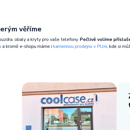
kterým věříme
ouzdra, obaly a kryty pro vaše telefony.
Pečlivě volíme přísluš
u
a kromě e-shopu máme i
kamennou prodejnu v Plzni
, kde si mů