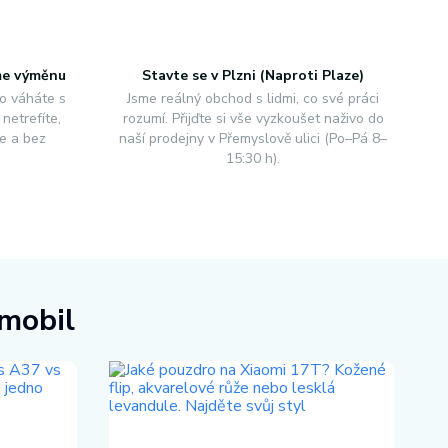
me výměnu
Stavte se v Plzni (Naproti Plaze)
o váháte s
Jsme reálný obchod s lidmi, co své práci
netrefíte,
rozumí. Přijďte si vše vyzkoušet naživo do
e a bez
naší prodejny v Přemyslově ulici (Po–Pá 8–
15:30 h).
 mobil