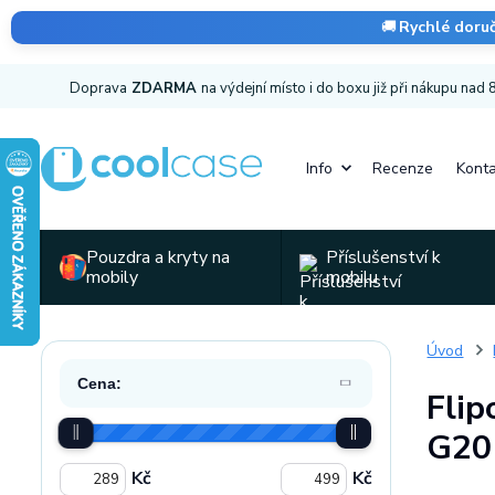
🚚
Rychlé doru
Doprava
ZDARMA
na výdejní místo i do boxu již při nákupu nad
Info
Recenze
Konta
Pouzdra a kryty na
Příslušenství k
mobily
mobilu
Úvod
Cena:
Flip
G20
Kč
Kč