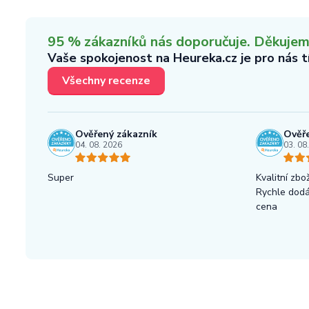
95 % zákazníků nás doporučuje. Děkujeme,
Vaše spokojenost na Heureka.cz je pro nás 
Všechny recenze
Ověřený zákazník
Ověře
04. 08. 2026
03. 08
Super
Kvalitní zbož
Rychle dod
cena