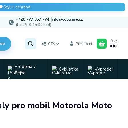
🛡️
Styl + ochrana
+420 777 057 774
info@coolcase.cz
(Po-Pá 8-15:30 hod)
0
ks
zde
CZK
Přihlášení
0 Kč
Prodejna v
Cyklistika
Výprodej
Plzni
baly pro mobil Motorola Moto