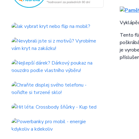
Vyklápěc
Tento fl
poškrábá
je vyrob
příslušen