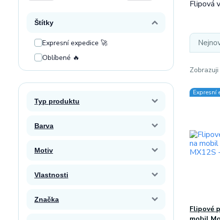
Flipová 
Štítky
Nejnov
Expresní expedice 🚀
Oblíbené 🔥
Zobrazuji
Expresní 
Typ produktu
Barva
Motiv
Vlastnosti
Značka
Flipové 
mobil Mo