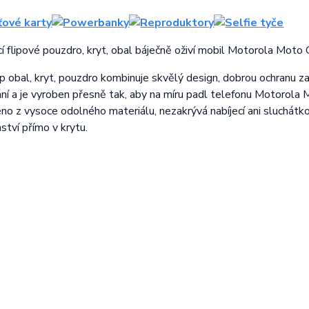
í flipové pouzdro, kryt, obal báječně oživí mobil Motorola Moto
ip obal, kryt, pouzdro kombinuje skvělý design, dobrou ochranu z
ní a je vyroben přesně tak, aby na míru padl telefonu Motorol
eno z vysoce odolného materiálu, nezakrývá nabíjecí ani sluchátko
ství přímo v krytu.