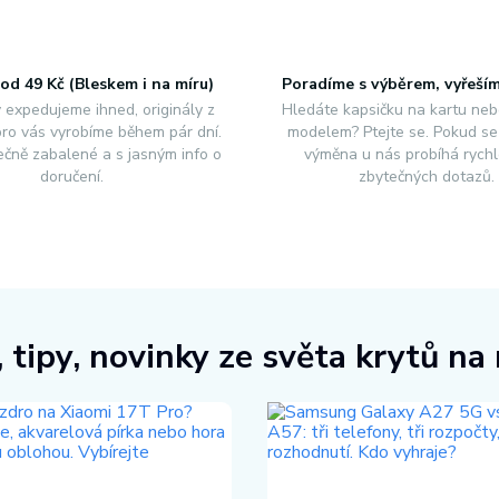
od 49 Kč (Bleskem i na míru)
Poradíme s výběrem, vyřeší
 expedujeme ihned, originály z
Hledáte kapsičku na kartu neb
 pro vás vyrobíme během pár dní.
modelem? Ptejte se. Pokud se 
čně zabalené a s jasným info o
výměna u nás probíhá rychl
doručení.
zbytečných dotazů.
 tipy, novinky ze světa krytů na