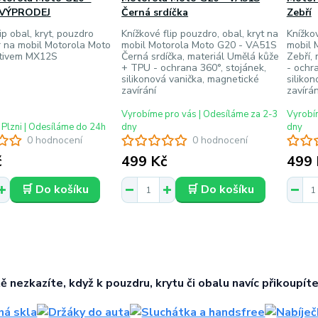
 VÝPRODEJ
Černá srdíčka
Zebří
ip obal, kryt, pouzdro
Knížkové flip pouzdro, obal, kryt na
Knížkov
 na mobil Motorola Moto
mobil Motorola Moto G20 - VA51S
mobil 
tivem MX12S
Černá srdíčka, materiál Umělá kůže
Zebří,
+ TPU - ochrana 360°, stojánek,
- ochr
silikonová vanička, magnetické
siliko
zavírání
zavírán
Vyrobíme pro vás | Odesíláme za 2-3
Vyrobím
 Plzni | Odesíláme do 24h
dny
dny
0 hodnocení
0 hodnocení
č
499 Kč
499 
🛒 Do košíku
🛒 Do košíku
tě nezkazíte, když k pouzdru, krytu či obalu navíc přikoupíte