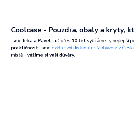
Coolcase - Pouzdra, obaly a kryty, 
Jsme
Jirka a Pavel
- už přes
10 let
vybíráme ty nejlepší p
praktičnost
. Jsme
exkluzivní distributor Mobiwear v Česk
místě -
vážíme si vaší důvěry
.