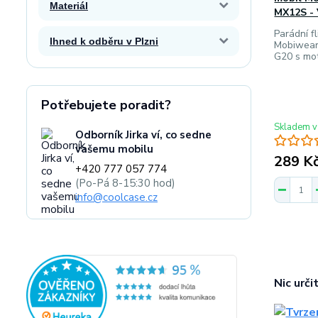
Materiál
MX12S -
Parádní fl
Ihned k odběru v Plzni
Mobiwear
G20 s mo
Potřebujete poradit?
Skladem v
Odborník Jirka ví, co sedne
vašemu mobilu
289 K
+420 777 057 774
(Po-Pá 8-15:30 hod)
info@coolcase.cz
Nic urči