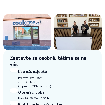
Zastavte se osobně,
těšíme se na
vás
Kde nás najdete
Přemyslova 130/21
301 00, Plzeň
(naproti OC Plzeň Plaza)
Otevírací doba
Po - Pá: 08:00 - 15:30 hod.
Platit lze hotově i kartou.