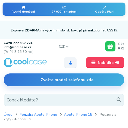
🚚
📦
📍
Rychlé doručení
77 000+ skladem
Odběr v Plzni
Doprava
ZDARMA
na výdejní místo i do boxu již při nákupu nad 899 Kč
+420 777 057 774
0
ks
CZK
info@coolcase.cz
0 Kč
(Po-Pá 8-15:30 hod)
Nabídka 📲
Zvolte model telefonu zde
Úvod
Pouzdra Apple iPhone
Apple iPhone 15
Pouzdra a
kryty - iPhone 15