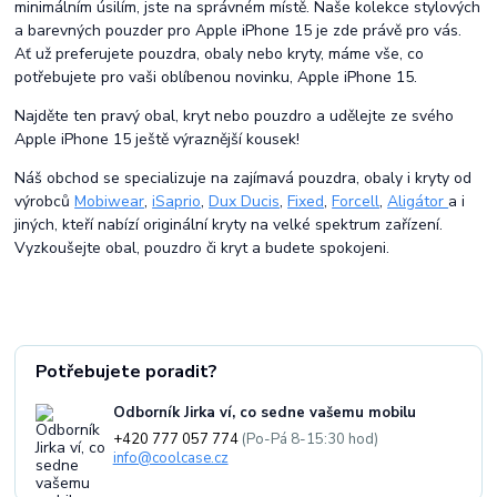
minimálním úsilím, jste na správném místě. Naše kolekce stylových
a barevných pouzder pro Apple iPhone 15 je zde právě pro vás.
Ať už preferujete pouzdra, obaly nebo kryty, máme vše, co
potřebujete pro vaši oblíbenou novinku, Apple iPhone 15.
Najděte ten pravý obal, kryt nebo pouzdro a udělejte ze svého
Apple iPhone 15 ještě výraznější kousek!
Náš obchod se specializuje na zajímavá pouzdra, obaly i kryty od
výrobců
Mobiwear
,
iSaprio
,
Dux Ducis
,
Fixed
,
Forcell
,
Aligátor
a i
jiných, kteří nabízí originální kryty na velké spektrum zařízení.
Vyzkoušejte obal, pouzdro či kryt a budete spokojeni.
Potřebujete poradit?
Odborník Jirka ví, co sedne vašemu mobilu
+420 777 057 774
(Po-Pá 8-15:30 hod)
info@coolcase.cz