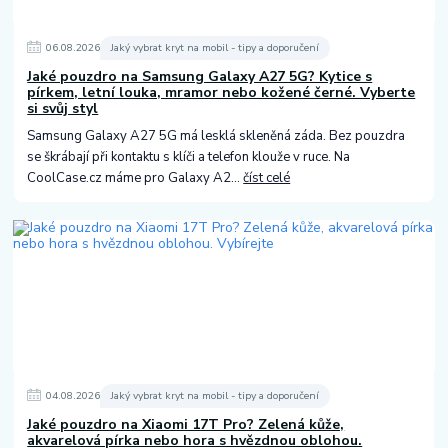
06
.
08
.
2026
Jaký vybrat kryt na mobil - tipy a doporučení
Jaké pouzdro na Samsung Galaxy A27 5G? Kytice s
pírkem, letní louka, mramor nebo kožené černé. Vyberte
si svůj styl
Samsung Galaxy A27 5G má lesklá skleněná záda. Bez pouzdra
se škrábají při kontaktu s klíči a telefon klouže v ruce. Na
CoolCase.cz máme pro Galaxy A2...
číst celé
04
.
08
.
2026
Jaký vybrat kryt na mobil - tipy a doporučení
Jaké pouzdro na Xiaomi 17T Pro? Zelená kůže,
akvarelová pírka nebo hora s hvězdnou oblohou.