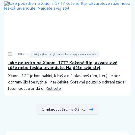
03
.
08
.
2026
Jaký vybrat kryt na mobil - tipy a doporučení
Jaké pouzdro na Xiaomi 17T? Kožené flip, akvarelové
růže nebo lesklá levandule. Najděte svůj styl
Xiaomi 17T je kompaktní, lehký a má plastový rám, který se bez
ochrany škrábe rychleji, než čekáte. Správné pouzdlo ochrání záda i
fotomodul a přidá c...
číst celé
Omrknout všechny články