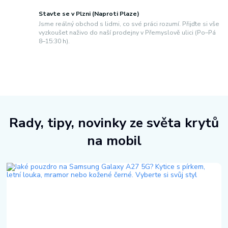
Stavte se v Plzni (Naproti Plaze)
Jsme reálný obchod s lidmi, co své práci rozumí. Přijďte si vše
vyzkoušet naživo do naší prodejny v Přemyslově ulici (Po–Pá
8–15:30 h).
Rady, tipy, novinky ze světa krytů
na mobil