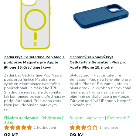
Zadní kryt Cellularline Pop Mag s
Ochranný silikonový kryt
podporou Magsafe pro Apple
Cellularline Sensation Plus pro
iPhone 15, čirý / limetkový
Apple iPhone 15, modrý
Zadní kryt Cellularline Pop Mag s
Stylový zadní kryt Cellularline
podporou funkce MagSafe je
Sensation Plus navržený přímo pro
vyroben z kombinace tvrzeného
Apple iPhone 15 si zamilujete na
polykarbonátu a měkkého TPU.
první dotek. Je vyroben z hedvábně
Snadno se nasazuje a dokonale
jemného silikonu v zářivé barvě,
tak kombinuje ochranu před nárazy,
příjemně se drží v ruce a neklouže.
pády i škrábanci. Průhledná záda
Zároveň udrží váš iPhone v bezpečí
krytu jsou doplněna barevným
a ochrání ho...
rám...
Skladem u dodavatele | Odešleme do 2-
Skladem u dodavatele | Odešleme do 2-
3 dnů
3 dnů
1 hodnocení
1 hodnocení
89 Kč
89 Kč