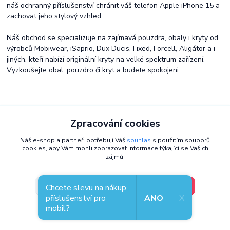
náš ochranný příslušenství chránit váš telefon Apple iPhone 15 a
zachovat jeho stylový vzhled.
Náš obchod se specializuje na zajímavá pouzdra, obaly i kryty od
výrobců Mobiwear, iSaprio, Dux Ducis, Fixed, Forcell, Aligátor a i
jiných, kteří nabízí originální kryty na velké spektrum zařízení.
Vyzkoušejte obal, pouzdro či kryt a budete spokojeni.
Potřebujete poradit?
Zpracování cookies
Odborník Jirka ví, co sedne vašemu mobilu
Náš e-shop a partneři potřebují Váš
souhlas
s použitím souborů
cookies, aby Vám mohli zobrazovat informace týkající se Vašich
+420 777 057 774
(Po-Pá 8-15:30 hod)
zájmů.
info@coolcase.cz
V pořádku, jdu si vybrat
Nastavení
Chcete slevu na nákup
příslušenství pro
ANO
X
mobil?
Souhlas můžete odmítnout
zde
.
Coolcase - Pouzdra, obaly a kryty, kterým