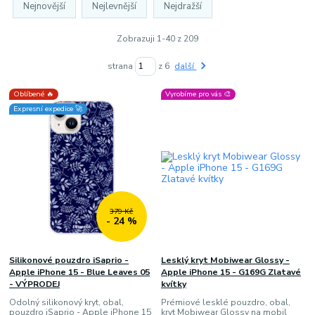
Nejnovější
Nejlevnější
Nejdražší
Zobrazuji 1-40 z 209
strana
z 6
další
Oblíbené 🔥
Vyrobíme pro vás 🎨
Expresní expedice 🚀
379 Kč
- 24 %
Silikonové pouzdro iSaprio -
Lesklý kryt Mobiwear Glossy -
Apple iPhone 15 - Blue Leaves 05
Apple iPhone 15 - G169G Zlatavé
- VÝPRODEJ
kvítky
Odolný silikonový kryt, obal,
Prémiové lesklé pouzdro, obal,
pouzdro iSaprio - Apple iPhone 15
kryt Mobiwear Glossy na mobil