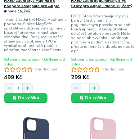
FIXED Zadní kryt MagPure s
FIXED Zadní pogumovaný kryt
podporou Magsafe pro Apple
Story pro Apple iPhone 15, černý
iPhone 15, čirý
FIXED Story představuje stylový
Tvrzený zadní kryt FIXED MagPure s
barevný kryt s jemným
podporou funkce MagSafe
pogumovaným povrchem se soft
spolehlivě udrží váš smartphone v
touch úpravou, který spolehlivě
bezpečí před všemi nástrahami
udrží váš telefon v bezpečí. Může
všedního dne. Rohy krytu a boční
se pochlubit vysokou odolností
strany jsou vyrobené z TPU a
proti všem pádům a škrábancům,
vynikají odolností vůči pádům i
přesto je jemný na dotek, neklouže
nárazům, zadní stranu tvoří extra...
a př...
Skladem u dodavatele | Odešleme do 2-
Skladem u dodavatele | Odešleme do 2-
3 dnů
3 dnů
0 hodnocení
0 hodnocení
499 Kč
299 Kč
🛒 Do košíku
🛒 Do košíku