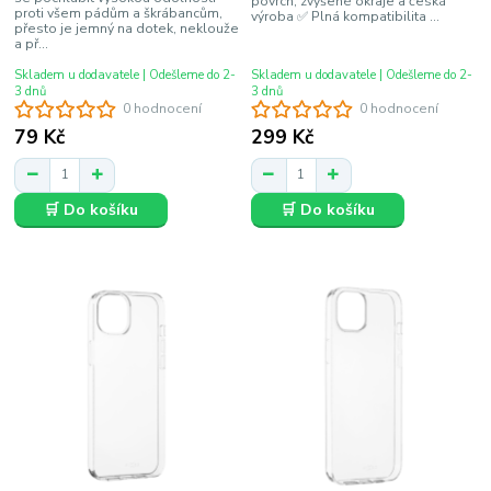
povrch, zvýšené okraje a česká
proti všem pádům a škrábancům,
výroba ✅ Plná kompatibilita ...
přesto je jemný na dotek, neklouže
a př...
Skladem u dodavatele | Odešleme do 2-
Skladem u dodavatele | Odešleme do 2-
3 dnů
3 dnů
0 hodnocení
0 hodnocení
79 Kč
299 Kč
🛒 Do košíku
🛒 Do košíku