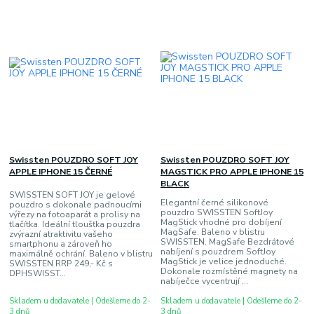
Swissten POUZDRO SOFT JOY
Swissten POUZDRO SOFT JOY
APPLE IPHONE 15 ČERNÉ
MAGSTICK PRO APPLE IPHONE 15
BLACK
SWISSTEN SOFT JOY je gelové
Elegantní černé silikonové
pouzdro s dokonale padnoucími
pouzdro SWISSTEN SoftJoy
výřezy na fotoaparát a prolisy na
MagStick vhodné pro dobíjení
tlačítka. Ideální tloušťka pouzdra
MagSafe. Baleno v blistru
zvýrazní atraktivitu vašeho
SWISSTEN. MagSafe Bezdrátové
smartphonu a zároveň ho
nabíjení s pouzdrem SoftJoy
maximálně ochrání. Baleno v blistru
MagStick je velice jednoduché.
SWISSTEN RRP 249,- Kč s
Dokonale rozmístěné magnety na
DPHSWISST...
nabíječce vycentrují ...
Skladem u dodavatele | Odešleme do 2-
Skladem u dodavatele | Odešleme do 2-
3 dnů
3 dnů