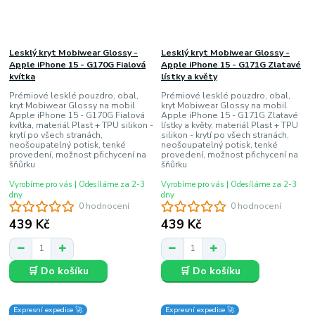
Lesklý kryt Mobiwear Glossy -
Lesklý kryt Mobiwear Glossy -
Apple iPhone 15 - G170G Fialová
Apple iPhone 15 - G171G Zlatavé
kvítka
lístky a květy
Prémiové lesklé pouzdro, obal,
Prémiové lesklé pouzdro, obal,
kryt Mobiwear Glossy na mobil
kryt Mobiwear Glossy na mobil
Apple iPhone 15 - G170G Fialová
Apple iPhone 15 - G171G Zlatavé
kvítka, materiál Plast + TPU silikon -
lístky a květy, materiál Plast + TPU
krytí po všech stranách,
silikon - krytí po všech stranách,
neošoupatelný potisk, tenké
neošoupatelný potisk, tenké
provedení, možnost přichycení na
provedení, možnost přichycení na
šňůrku
šňůrku
Vyrobíme pro vás | Odesíláme za 2-3
Vyrobíme pro vás | Odesíláme za 2-3
dny
dny
0 hodnocení
0 hodnocení
439 Kč
439 Kč
🛒 Do košíku
🛒 Do košíku
Expresní expedice 🚀
Expresní expedice 🚀