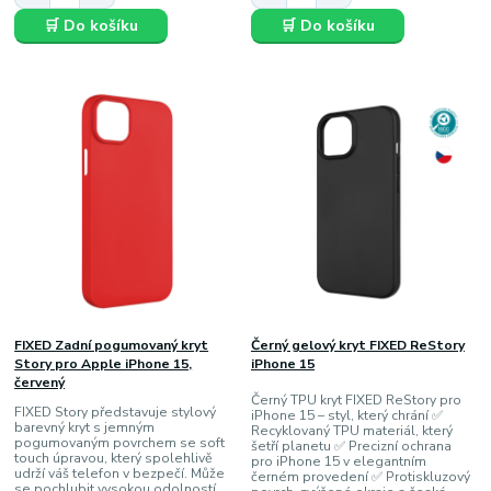
🛒 Do košíku
🛒 Do košíku
FIXED Zadní pogumovaný kryt
Černý gelový kryt FIXED ReStory
Story pro Apple iPhone 15,
iPhone 15
červený
Černý TPU kryt FIXED ReStory pro
FIXED Story představuje stylový
iPhone 15 – styl, který chrání ✅
barevný kryt s jemným
Recyklovaný TPU materiál, který
pogumovaným povrchem se soft
šetří planetu ✅ Precizní ochrana
touch úpravou, který spolehlivě
pro iPhone 15 v elegantním
udrží váš telefon v bezpečí. Může
černém provedení ✅ Protiskluzový
se pochlubit vysokou odolností