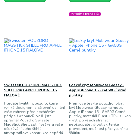
Vyrobíme pro vás 🎨
Swissten POUZDRO MAGSTICK
Lesklý kryt Mobiwear Glossy -
SHELL PRO APPLE IPHONE 15
Apple iPhone 15 - GA50G Černé
FIALOVÉ
puntíky
Hledáte kvalitní pouzdro, které
Prémiové lesklé pouzdro, obal,
vyniká designem a zároveň ochrání
kryt Mobiwear Glossy na mobil
vaše zařízení před nechtěnými
Apple iPhone 15 - GA50G Černé
pády a škrábanci? Našli jste
puntíky, materiál Plast + TPU silikon
správně! Pouzdro Swissten
- krytí po všech stranách,
MagStick Shell splní veškerá vaše
neošoupatelný potisk, tenké
očekávání. Jeho štíhlá,
provedení, možnost přichycení na
nízkoprofilová konstrukce nepřidá
šňůrku