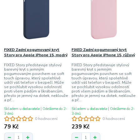
FIXED Zadní pogumovaný kryt
FIXED Zadní pogumovaný kryt
Story pro Apple iPhone 15, modrý
Story pro Apple iPhone 15, růžový
FIXED Story představuje stylový
FIXED Story představuje stylový
barevný kryt s jemným
barevný kryt s jemným
pogumovaným povrchem se soft
pogumovaným povrchem se soft
touch úpravou, který spolehlivě
touch úpravou, který spolehlivě
udrží váš telefon v bezpečí. Může
udrží váš telefon v bezpečí. Může
se pochlubit vysokou odolností
se pochlubit vysokou odolností
proti všem pádům a škrábancům,
proti všem pádům a škrábancům,
přesto je jemný na dotek, neklouže
přesto je jemný na dotek, neklouže
a př...
a př...
Skladem u dodavatele | Odešleme do 2-
Skladem u dodavatele | Odešleme do 2-
3 dnů
3 dnů
0 hodnocení
0 hodnocení
79 Kč
239 Kč