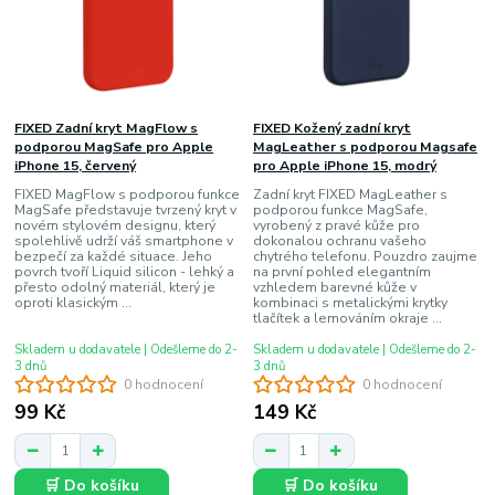
FIXED Zadní kryt MagFlow s
FIXED Kožený zadní kryt
podporou MagSafe pro Apple
MagLeather s podporou Magsafe
iPhone 15, červený
pro Apple iPhone 15, modrý
FIXED MagFlow s podporou funkce
Zadní kryt FIXED MagLeather s
MagSafe představuje tvrzený kryt v
podporou funkce MagSafe,
novém stylovém designu, který
vyrobený z pravé kůže pro
spolehlivě udrží váš smartphone v
dokonalou ochranu vašeho
bezpečí za každé situace. Jeho
chytrého telefonu. Pouzdro zaujme
povrch tvoří Liquid silicon - lehký a
na první pohled elegantním
přesto odolný materiál, který je
vzhledem barevné kůže v
oproti klasickým ...
kombinaci s metalickými krytky
tlačítek a lemováním okraje ...
Skladem u dodavatele | Odešleme do 2-
Skladem u dodavatele | Odešleme do 2-
3 dnů
3 dnů
0 hodnocení
0 hodnocení
99 Kč
149 Kč
🛒 Do košíku
🛒 Do košíku