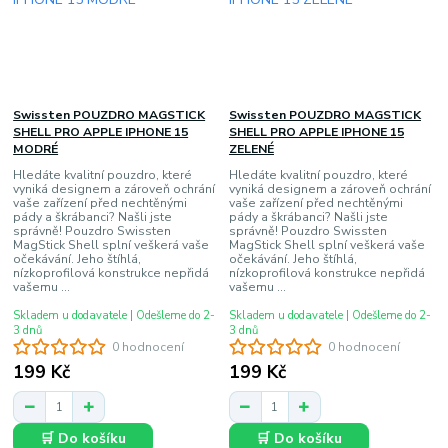
Swissten POUZDRO MAGSTICK
Swissten POUZDRO MAGSTICK
SHELL PRO APPLE IPHONE 15
SHELL PRO APPLE IPHONE 15
MODRÉ
ZELENÉ
Hledáte kvalitní pouzdro, které
Hledáte kvalitní pouzdro, které
vyniká designem a zároveň ochrání
vyniká designem a zároveň ochrání
vaše zařízení před nechtěnými
vaše zařízení před nechtěnými
pády a škrábanci? Našli jste
pády a škrábanci? Našli jste
správně! Pouzdro Swissten
správně! Pouzdro Swissten
MagStick Shell splní veškerá vaše
MagStick Shell splní veškerá vaše
očekávání. Jeho štíhlá,
očekávání. Jeho štíhlá,
nízkoprofilová konstrukce nepřidá
nízkoprofilová konstrukce nepřidá
vašemu ...
vašemu ...
Skladem u dodavatele | Odešleme do 2-
Skladem u dodavatele | Odešleme do 2-
3 dnů
3 dnů
0 hodnocení
0 hodnocení
199 Kč
199 Kč
🛒 Do košíku
🛒 Do košíku