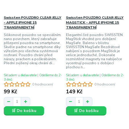
Swissten POUZDRO CLEAR JELLY
Swissten POUZDRO CLEAR JELLY
- APPLE IPHONE 15
MAGSTICK - APPLE IPHONE 15
TRANSPARENTNÍ
TRANSPARENTNÍ
Silikonové pouzdro se speciálním
Elegantní čiré pouzdro SWISSTEN
nano povrchem, který zabraňuje
MagStick vhodné pro dobíjení
přilepení pouzdra na smartphone.
MagSafe. Baleno v blistru
Skvěle padne na smartphone díky
SWISSTEN MagSafe Bezdrátové
výřezům pro všechna systémová
nabíjení s pouzdrem MagStick je
rozhraní. Pouzdro chrání před
velice jednoduché. Dokonale
nárazy, prachem a poškrábáním.
rozmístěné magnety na nabíječce
Přední zvýšený okraj chrání di...
vycentrují pouzdro s dobíjecí
plochou n...
Skladem u dodavatele | Odešleme do 2-
Skladem u dodavatele | Odešleme do 2-
3 dnů
3 dnů
0 hodnocení
0 hodnocení
99 Kč
149 Kč
🛒 Do košíku
🛒 Do košíku