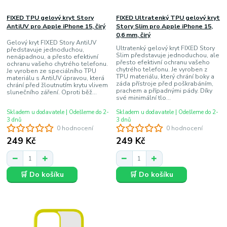
FIXED TPU gelový kryt Story
FIXED Ultratenký TPU gelový kryt
AntiUV pro Apple iPhone 15, čirý
Story Slim pro Apple iPhone 15,
0,6 mm, čirý
Gelový kryt FIXED Story AntiUV
Ultratenký gelový kryt FIXED Story
představuje jednoduchou,
Slim představuje jednoduchou, ale
nenápadnou, a přesto efektivní
přesto efektivní ochranu vašeho
ochranu vašeho chytrého telefonu.
chytrého telefonu. Je vyroben z
Je vyroben ze speciálního TPU
TPU materiálu, který chrání boky a
materiálu s AntiUV úpravou, která
záda přístroje před poškrabáním,
chrání před žloutnutím krytu vlivem
prachem a případnými pády. Díky
slunečního záření. Oproti běž...
své minimální tlo...
Skladem u dodavatele | Odešleme do 2-
Skladem u dodavatele | Odešleme do 2-
3 dnů
3 dnů
0 hodnocení
0 hodnocení
249 Kč
249 Kč
🛒 Do košíku
🛒 Do košíku