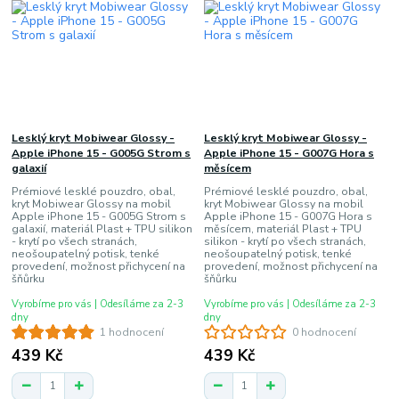
Lesklý kryt Mobiwear Glossy -
Lesklý kryt Mobiwear Glossy -
Apple iPhone 15 - G005G Strom s
Apple iPhone 15 - G007G Hora s
galaxií
měsícem
Prémiové lesklé pouzdro, obal,
Prémiové lesklé pouzdro, obal,
kryt Mobiwear Glossy na mobil
kryt Mobiwear Glossy na mobil
Apple iPhone 15 - G005G Strom s
Apple iPhone 15 - G007G Hora s
galaxií, materiál Plast + TPU silikon
měsícem, materiál Plast + TPU
- krytí po všech stranách,
silikon - krytí po všech stranách,
neošoupatelný potisk, tenké
neošoupatelný potisk, tenké
provedení, možnost přichycení na
provedení, možnost přichycení na
šňůrku
šňůrku
Vyrobíme pro vás | Odesíláme za 2-3
Vyrobíme pro vás | Odesíláme za 2-3
dny
dny
1 hodnocení
0 hodnocení
439 Kč
439 Kč