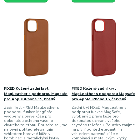
FIXED Kožený zadní kryt
FIXED Kožený zadní kryt
MagLeather s podporou Magsafe
MagLeather s podporou Magsafe
pro Apple iPhone 15, hnědý
pro Apple iPhone 15, červený
Zadní kryt FIXED MagLeather s
Zadní kryt FIXED MagLeather s
podporou funkce MagSafe,
podporou funkce MagSafe,
vyrobený z pravé kůže pro
vyrobený z pravé kůže pro
dokonalou ochranu vašeho
dokonalou ochranu vašeho
chytrého telefonu. Pouzdro zaujme
chytrého telefonu. Pouzdro zaujme
na první pohled elegantním
na první pohled elegantním
vzhledem barevné kůže v
vzhledem barevné kůže v
kombinaci s metalickými krytky
kombinaci s metalickými krytky