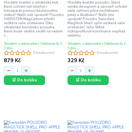
Hledáte kvalitní a ultratenký kryt,
Hledáte kvalitní pouzdro, které
který ochrání váš telefon i
vyniká designem a zároveň ochrání
fotoaparát pomocí kevlarového
vaše zařízení před nechtěnými
vlákna? Našli jste správně! Pouzdro
pády a škrábanci? Našli jste
SWISSTEN MagCarbon předčí
správně! Pouzdro Swissten
veškerá vaše očekávání. Díky
MagStick Shell splní veškerá vaše
ultratenké konstrukci pouzdra,
očekávání. Jeho štíhlá,
které bude skvěle sedět na vašem
nízkoprofilová konstrukce nepřidá
c...
vašemu ...
Skladem u dodavatele | Odešleme do 2-
Skladem u dodavatele | Odešleme do 2-
3 dnů
3 dnů
0 hodnocení
0 hodnocení
879 Kč
329 Kč
🛒 Do košíku
🛒 Do košíku