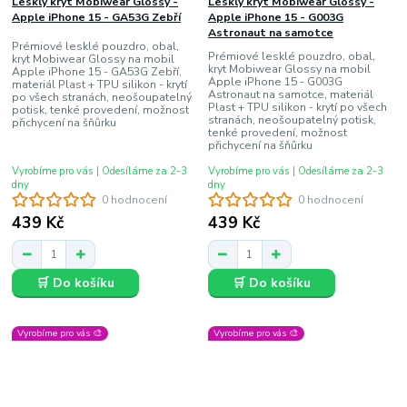
Lesklý kryt Mobiwear Glossy -
Lesklý kryt Mobiwear Glossy -
Apple iPhone 15 - GA53G Zebří
Apple iPhone 15 - G003G
Astronaut na samotce
Prémiové lesklé pouzdro, obal,
Prémiové lesklé pouzdro, obal,
kryt Mobiwear Glossy na mobil
kryt Mobiwear Glossy na mobil
Apple iPhone 15 - GA53G Zebří,
Apple iPhone 15 - G003G
materiál Plast + TPU silikon - krytí
Astronaut na samotce, materiál
po všech stranách, neošoupatelný
Plast + TPU silikon - krytí po všech
potisk, tenké provedení, možnost
stranách, neošoupatelný potisk,
přichycení na šňůrku
tenké provedení, možnost
přichycení na šňůrku
Vyrobíme pro vás | Odesíláme za 2-3
Vyrobíme pro vás | Odesíláme za 2-3
dny
dny
0 hodnocení
0 hodnocení
439 Kč
439 Kč
🛒 Do košíku
🛒 Do košíku
Vyrobíme pro vás 🎨
Vyrobíme pro vás 🎨