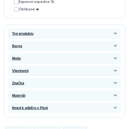
Expresní expedice 🚀
Oblíbené 🔥
Typ produktu
Barva
Motiv
Vlastnosti
Značka
Materiál
Ihned k odběru v Plzni