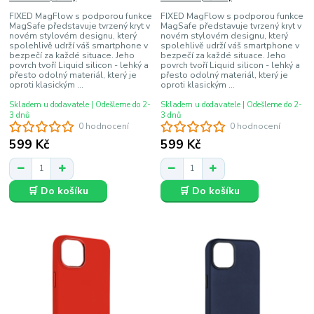
FIXED MagFlow s podporou funkce
FIXED MagFlow s podporou funkce
MagSafe představuje tvrzený kryt v
MagSafe představuje tvrzený kryt v
novém stylovém designu, který
novém stylovém designu, který
spolehlivě udrží váš smartphone v
spolehlivě udrží váš smartphone v
bezpečí za každé situace. Jeho
bezpečí za každé situace. Jeho
povrch tvoří Liquid silicon - lehký a
povrch tvoří Liquid silicon - lehký a
přesto odolný materiál, který je
přesto odolný materiál, který je
oproti klasickým ...
oproti klasickým ...
Skladem u dodavatele | Odešleme do 2-
Skladem u dodavatele | Odešleme do 2-
3 dnů
3 dnů
0 hodnocení
0 hodnocení
599 Kč
599 Kč
🛒 Do košíku
🛒 Do košíku