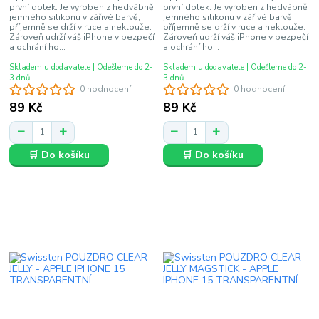
první dotek. Je vyroben z hedvábně
první dotek. Je vyroben z hedvábně
jemného silikonu v zářivé barvě,
jemného silikonu v zářivé barvě,
příjemně se drží v ruce a neklouže.
příjemně se drží v ruce a neklouže.
Zároveň udrží váš iPhone v bezpečí
Zároveň udrží váš iPhone v bezpečí
a ochrání ho...
a ochrání ho...
Skladem u dodavatele | Odešleme do 2-
Skladem u dodavatele | Odešleme do 2-
3 dnů
3 dnů
0 hodnocení
0 hodnocení
89 Kč
89 Kč
🛒 Do košíku
🛒 Do košíku