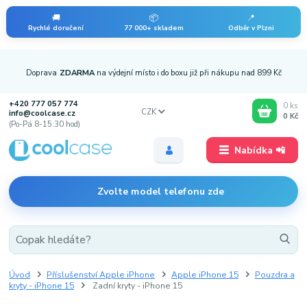
🚚
📦
📍
Rychlé doručení
77 000+ skladem
Odběr v Plzni
Doprava
ZDARMA
na výdejní místo i do boxu již při nákupu nad 899 Kč
+420 777 057 774
0
ks
CZK
info@coolcase.cz
0 Kč
(Po-Pá 8-15:30 hod)
Nabídka 📲
Zvolte model telefonu zde
Úvod
Příslušenství Apple iPhone
Apple iPhone 15
Pouzdra a
kryty - iPhone 15
Zadní kryty - iPhone 15