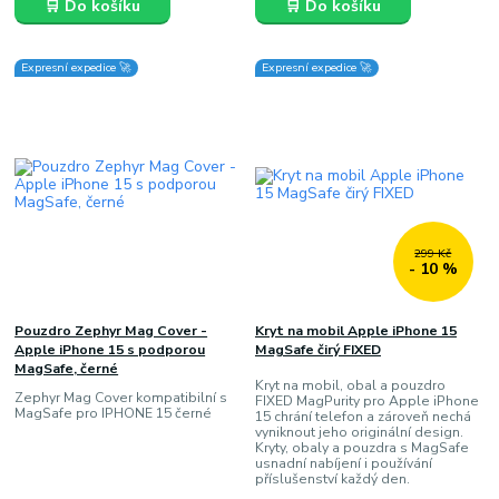
🛒 Do košíku
🛒 Do košíku
Expresní expedice 🚀
Expresní expedice 🚀
299 Kč
- 10 %
Pouzdro Zephyr Mag Cover -
Kryt na mobil Apple iPhone 15
Apple iPhone 15 s podporou
MagSafe čirý FIXED
MagSafe, černé
Kryt na mobil, obal a pouzdro
Zephyr Mag Cover kompatibilní s
FIXED MagPurity pro Apple iPhone
MagSafe pro IPHONE 15 černé
15 chrání telefon a zároveň nechá
vyniknout jeho originální design.
Kryty, obaly a pouzdra s MagSafe
usnadní nabíjení i používání
příslušenství každý den.